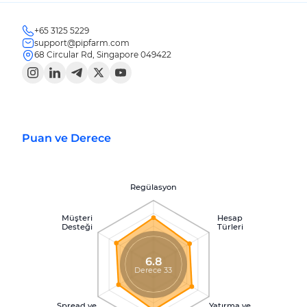
+65 3125 5229
support@pipfarm.com
68 Circular Rd, Singapore 049422
Puan ve Derece
Regülasyon
Müşteri
Hesap
Desteği
Türleri
6.8
Derece 33
Spread ve
Yatırma ve