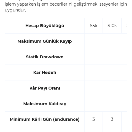
işlem yaparken işlem becerilerini geliştirmek isteyenler için
uygundur.
Hesap Büyüklüğü
$5k
$10k
$2
Maksimum Günlük Kayıp
Statik Drawdown
Kâr Hedefi
Kâr Payı Oranı
Maksimum Kaldıraç
Minimum Kârlı Gün (Endurance)
3
3