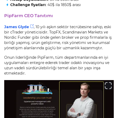
Challenge fiyatları
: 40$ ila 1850$ arası
PipFarm CEO Tanıtımı
James Glyde
, 10 yılı aşkın sektör tecrübesine sahip, eski
bir cTrader yöneticisidir. TopFX, Scandinavian Markets ve
Nordic Funder gibi önde gelen broker ve prop firmalarla iş
birliği yapmış; ürün geliştirme, risk yönetimi ve kurumsal
yönetişim alanlarında güçlü bir uzmanlık kazanmıştır.
Onun liderliğinde PipFarm, tüm departmanlarında en iyi
uygulamaları entegre ederek trader odaklı inovasyonu ve
uzun vadeli sürdürülebilirliği temel alan bir yapı inşa
etmektedir.