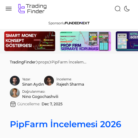
Sponsorlu
TradingFinder
props
PipFarm İncelemesi 2026
Yazar:
İnceleme:
Sinan Aydın
Rajesh Sharma
Doğrulanması:
Nino Gogochashvili
Güncelleme:
Dec 7, 2025
PipFarm İncelemesi 2026