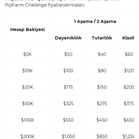
PipFarm Challenge fiyatlandırmaları:
1 Aşama / 2 Aşama
Hesap Bakiyesi
Dayanıklılık
Tutarlılık
Klasik
$5K
$50
$40
$60
$10K
$100
$80
$120
$20K
$175
$150
$200
$50K
$325
$275
$375
$100K
$550
$450
$650
$200K
$1,050
$850
$1,250