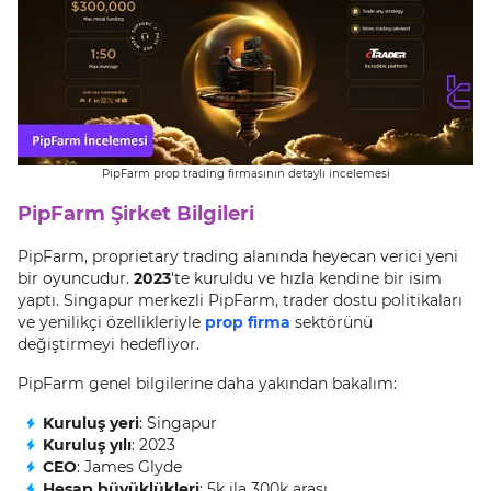
PipFarm prop trading firmasının detaylı incelemesi
PipFarm Şirket Bilgileri
PipFarm, proprietary trading alanında heyecan verici yeni
bir oyuncudur.
2023
'te kuruldu ve hızla kendine bir isim
yaptı. Singapur merkezli PipFarm, trader dostu politikaları
ve yenilikçi özellikleriyle
prop firma
sektörünü
değiştirmeyi hedefliyor.
PipFarm genel bilgilerine daha yakından bakalım:
Kuruluş yeri
: Singapur
Kuruluş yılı
: 2023
CEO
: James Glyde
Hesap büyüklükleri
: 5k ila 300k arası