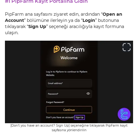
#1 PipFarm Kayıt Portalına Gidin
PipFarm ana sayfasını ziyaret edin, ardından “
Open an
Account
” bölümüne ilerleyin ya da “
Login
” butonuna
tıklayarak “
Sign Up
” seçeneği aracılığıyla kayıt formuna
ulaşın.
[Don't you have an account? Sign Up] seçeneğine tıklayarak PipFarm kayıt
sayfasına yönlendirilin