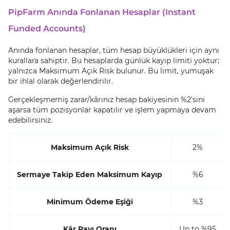
PipFarm Anında Fonlanan Hesaplar (Instant
Funded Accounts)
Anında fonlanan hesaplar, tüm hesap büyüklükleri için aynı
kurallara sahiptir. Bu hesaplarda günlük kayıp limiti yoktur;
yalnızca Maksimum Açık Risk bulunur. Bu limit, yumuşak
bir ihlal olarak değerlendirilir.
Gerçekleşmemiş zarar/kârınız hesap bakiyesinin %2’sini
aşarsa tüm pozisyonlar kapatılır ve işlem yapmaya devam
edebilirsiniz.
Maksimum Açık Risk
2%
Sermaye Takip Eden Maksimum Kayıp
%6
Minimum Ödeme Eşiği
%3
Kâr Payı Oranı
Up to %95