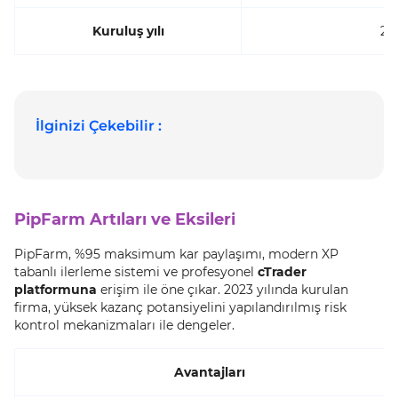
Kuruluş yılı
20
İlginizi Çekebilir :
PipFarm Artıları ve Eksileri
PipFarm, %95 maksimum kar paylaşımı, modern XP
tabanlı ilerleme sistemi ve profesyonel
cTrader
platformuna
erişim ile öne çıkar. 2023 yılında kurulan
firma, yüksek kazanç potansiyelini yapılandırılmış risk
kontrol mekanizmaları ile dengeler.
Avantajları