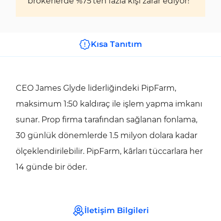
brokerlerde %75'ten fazla kişi zarar ediyor!
Kısa Tanıtım
CEO James Glyde liderliğindeki PipFarm,
maksimum 1:50 kaldıraç ile işlem yapma imkanı
sunar. Prop firma tarafından sağlanan fonlama,
30 günlük dönemlerde 1.5 milyon dolara kadar
ölçeklendirilebilir. PipFarm, kârları tüccarlara her
14 günde bir öder.
İletişim Bilgileri