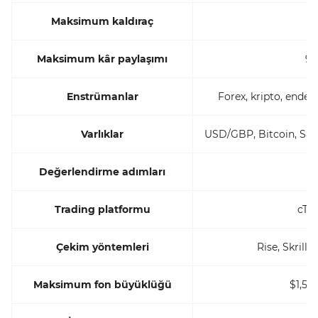
Maksimum kaldıraç
1:
Maksimum kâr paylaşımı
9
Enstrümanlar
Forex, kripto, endeks
Varlıklar
USD/GBP, Bitcoin, S&P 
Değerlendirme adımları
2
Trading platformu
cTra
Çekim yöntemleri
Rise, Skrill,
Maksimum fon büyüklüğü
$1,50