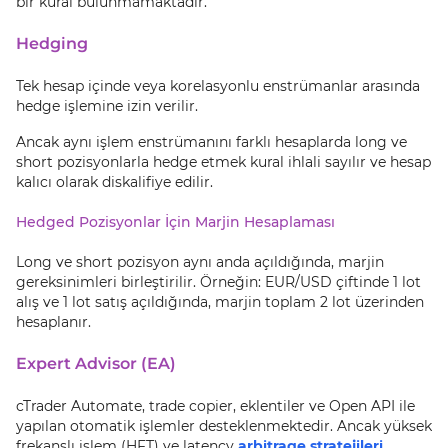
bir kural bulunmamaktadır.
Hedging
Tek hesap içinde veya korelasyonlu enstrümanlar arasında
hedge işlemine izin verilir.
Ancak aynı işlem enstrümanını farklı hesaplarda long ve
short pozisyonlarla hedge etmek kural ihlali sayılır ve hesap
kalıcı olarak diskalifiye edilir.
Hedged Pozisyonlar İçin Marjin Hesaplaması
Long ve short pozisyon aynı anda açıldığında, marjin
gereksinimleri birleştirilir. Örneğin: EUR/USD çiftinde 1 lot
alış ve 1 lot satış açıldığında, marjin toplam 2 lot üzerinden
hesaplanır.
Expert Advisor (EA)
cTrader Automate, trade copier, eklentiler ve Open API ile
yapılan otomatik işlemler desteklenmektedir. Ancak yüksek
frekanslı işlem (HFT) ve latency
arbitrage stratejileri