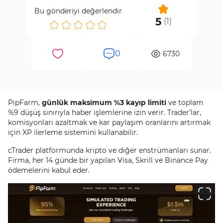
Yatırımınız risk altında.
Bu gönderiyi değerlendir
5
(
1
)
%50
Yarışması
0
6730
Aktif
Son Kullanma Tarihi:
11 Ağu 2026
%50 PipFarm İndirim Kuponu [$2500 Ödüller] -
PipFarm Üç Aylık Topluluk Anketine katıl, %50 indirim
Oct 17th, 2025
PipFarm,
günlük maksimum %3 kayıp limiti
ve toplam
%9 düşüş sınırıyla haber işlemlerine izin verir. Trader’lar,
kuponu kazan ve 25 adet $100 ödülden birini kazanma
komisyonları azaltmak ve kar paylaşım oranlarını artırmak
şansı yakala.
için XP ilerleme sistemini kullanabilir.
Detaylar
Satın Al
cTrader platformunda kripto ve diğer enstrümanları sunar.
Yatırımınız risk altında.
Firma, her 14 günde bir yapılan Visa, Skrill ve Binance Pay
ödemelerini kabul eder.