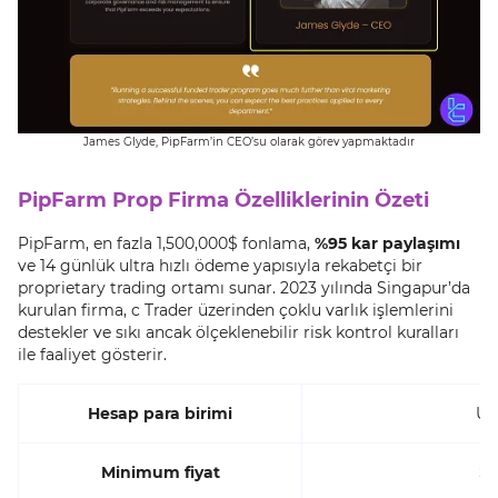
James Glyde, PipFarm’in CEO’su olarak görev yapmaktadır
PipFarm Prop Firma Özelliklerinin Özeti
PipFarm, en fazla 1,500,000$ fonlama,
%95 kar paylaşımı
ve 14 günlük ultra hızlı ödeme yapısıyla rekabetçi bir
proprietary trading ortamı sunar. 2023 yılında Singapur’da
kurulan firma, c Trader üzerinden çoklu varlık işlemlerini
destekler ve sıkı ancak ölçeklenebilir risk kontrol kuralları
ile faaliyet gösterir.
Hesap para birimi
U
Minimum fiyat
$