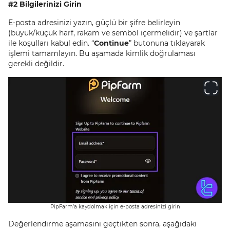
#2 Bilgilerinizi Girin
E-posta adresinizi yazın, güçlü bir şifre belirleyin
(büyük/küçük harf, rakam ve sembol içermelidir) ve şartlar
ile koşulları kabul edin. “
Continue
” butonuna tıklayarak
işlemi tamamlayın. Bu aşamada kimlik doğrulaması
gerekli değildir.
PipFarm’a kaydolmak için e-posta adresinizi girin
Değerlendirme aşamasını geçtikten sonra, aşağıdaki