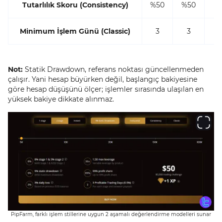
Tutarlılık Skoru (Consistency)
%50
%50
%
Minimum İşlem Günü (Classic)
3
3
Not:
Statik Drawdown, referans noktası güncellenmeden
çalışır. Yani hesap büyürken değil, başlangıç bakiyesine
göre hesap düşüşünü ölçer; işlemler sırasında ulaşılan en
yüksek bakiye dikkate alınmaz.
PipFarm, farklı işlem stillerine uygun 2 aşamalı değerlendirme modelleri sunar