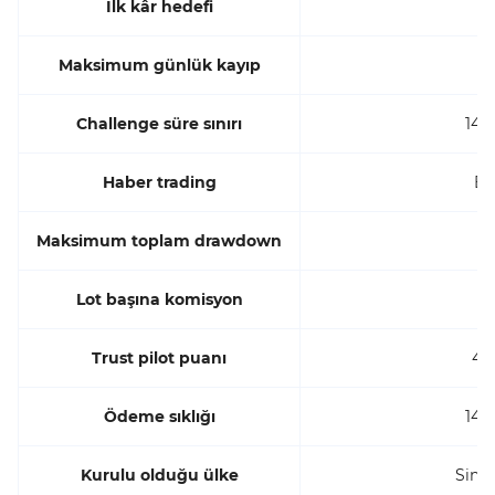
İlk kâr hedefi
6
Maksimum günlük kayıp
3
Challenge süre sınırı
14 
Haber trading
Ev
Maksimum toplam drawdown
9
Lot başına komisyon
6
Trust pilot puanı
4.6
Ödeme sıklığı
14 
Kurulu olduğu ülke
Sing