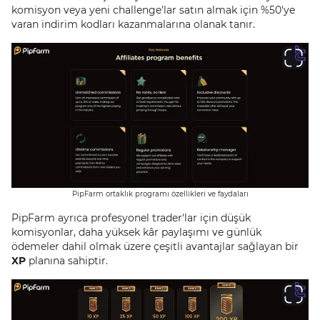
komisyon veya yeni challenge'lar satın almak için %50'ye
varan indirim kodları kazanmalarına olanak tanır.
PipFarm ortaklık programı özellikleri ve faydaları
PipFarm ayrıca profesyonel trader'lar için düşük
komisyonlar, daha yüksek kâr paylaşımı ve günlük
ödemeler dahil olmak üzere çeşitli avantajlar sağlayan bir
XP
planına sahiptir.