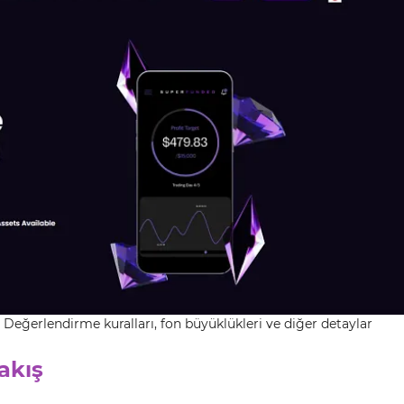
eğerlendirme kuralları, fon büyüklükleri ve diğer detaylar
akış