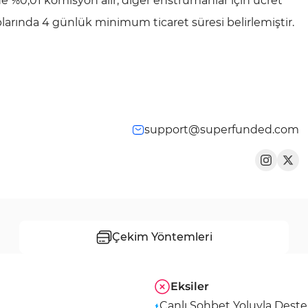
de %0,01 komisyon alır; diğer enstrümanlar için ücret
aplarında 4 günlük minimum ticaret süresi belirlemiştir.
support@superfunded.com
Çekim Yöntemleri
Eksiler
Canlı Sohbet Yoluyla Dest