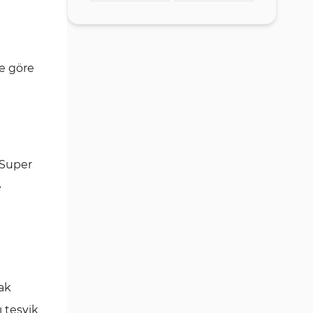
Ticaret Enstrümanları: Super
Otomatik Stratejiler
Funded'da Kaç Varlık
Yasaklı Recovery Stratejileri
Bulunuyor?
Haber Ticareti Kuralları (News
re göre
SuperFunded Kaldıraç Teklifleri
Trading Guidelines)
Ödeme Seçenekleri ve Ödeme
SuperFunded Ödeme
Yöntemleri
Kuralları
Spreadler ve Ücretler: Super
Funded Herhangi Bir İşlem
 Super
Komisyonu Alıyor mu?
e
Eğitim Kaynakları
Super Funded Güven Puanları
ve Kullanıcı Değerlendirmeleri
Müşteri Hizmetleri: İletişim
mak
Yöntemleri ve Çalışma Programı
ı teşvik