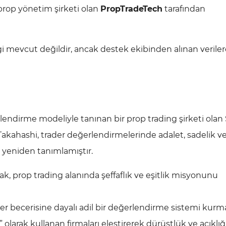
prop yönetim şirketi olan
PropTradeTech
tarafından
gi mevcut değildir, ancak destek ekibinden alınan verile
rlendirme modeliyle tanınan bir prop trading şirketi olan
akahashi, trader değerlendirmelerinde adalet, sadelik v
i yeniden tanımlamıştır.
, prop trading alanında şeffaflık ve eşitlik misyonunu
der becerisine dayalı adil bir değerlendirme sistemi kur
larak kullanan firmaları eleştirerek dürüstlük ve açıklığ