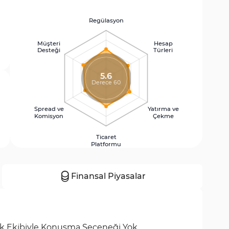
Regülasyon
Müşteri
Hesap
Desteği
Türleri
5.6
Derece 60
Spread ve
Yatırma ve
Komisyon
Çekme
Ticaret
Platformu
Finansal Piyasalar
ek Ekibiyle Konuşma Seçeneği Yok