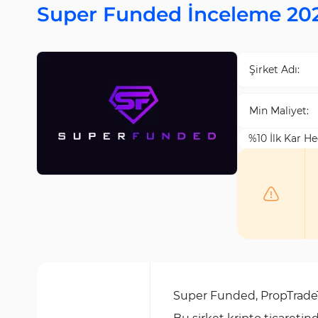
Super Funded İnceleme 20
Şirket Adı:
Min Maliyet:
%10 İlk Kar He
Super Funded, PropTradeTe