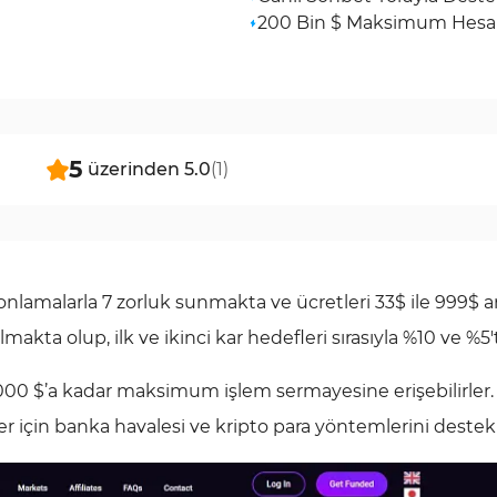
200 Bin $ Maksimum Hes
5
üzerinden
5.0
(
1
)
nlamalarla 7 zorluk sunmakta ve ücretleri 33$ ile 999$ a
ta olup, ilk ve ikinci kar hedefleri sırasıyla %10 ve %5't
0.000 $’a kadar maksimum işlem sermayesine erişebilirler
için banka havalesi ve kripto para yöntemlerini destekl