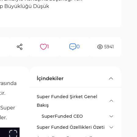
ap Büyüklüğü Düşük
1
0
5941
İçindekiler
rasında
ir.
Super Funded Şirket Genel
Bakış
. Super
SuperFunded CEO
er.
Super Funded Özellikleri Özeti