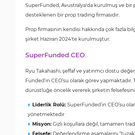
SuperFunded, Avustralya'da kurulmuş ve bir 
desteklenen bir prop trading firmasıdır.
Prop firmasının kendisi hakkında çok fazla bil
şirket Haziran 2024'te kurulmuştur.
SuperFunded CEO
Ryu Takahashi, şeffaf ve yatırımcı dostu değe
Funded’ın CEO’su olarak görev yapmaktadır. T
dürüstlüğe öncelik vererek şirketin felsefesin
Liderlik Rolü:
SuperFunded’ın CEO’su olarak
yönetmektedir
Misyon:
Gizli koşullara değil, tamamen tra
Felsefe:
Değerlendirme aşamalarını “tuzak” o