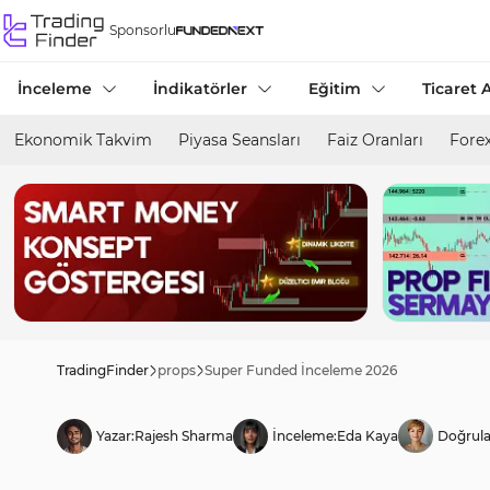
Sponsorlu
İnceleme
İndikatörler
Eğitim
Ticaret A
Ekonomik Takvim
Piyasa Seansları
Faiz Oranları
Forex
TradingFinder
props
Super Funded İnceleme 2026
Yazar:
Rajesh Sharma
İnceleme:
Eda Kaya
Doğrula