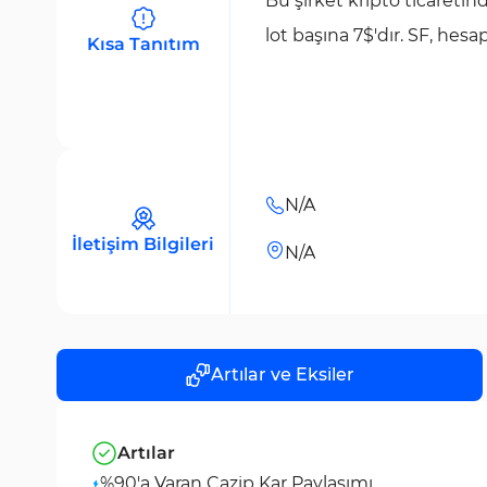
Bu şirket kripto ticaretin
lot başına 7$'dır. SF, hes
Kısa Tanıtım
N/A
İletişim Bilgileri
N/A
Artılar ve Eksiler
Artılar
%90'a Varan Cazip Kar Paylaşımı