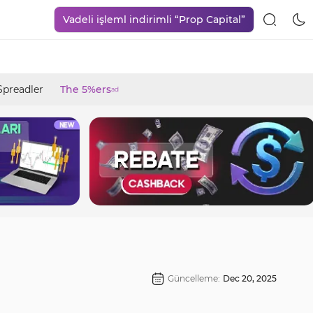
Vadeli işleml indirimli “Prop Capital”
Spreadler
The 5%ers
ad
Güncelleme:
Dec 20, 2025