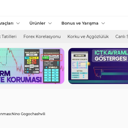
raçları
Ürünler
Bonus ve Yarışma
 Tatilleri
Forex Korelasyonu
Korku ve Açgözlülük
Canlı 
nması:
Nino Gogochashvili