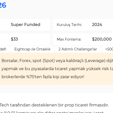
26
Super Funded
2024
Kuruluş Tarihi:
$33
$200,000
Max Fonlama:
defi
Eightcap ile Ortaklık
2 Adımlı Challenge'lar
+500
Borsalar, Forex, spot (Spot) veya kaldıraçlı (Leverage) diji
yapmak ve bu piyasalarda ticaret yapmak yüksek risk taşı
brokerlerde %75'ten fazla kişi zarar ediyor!
ch tarafından desteklenen bir prop ticaret firmasıdır.