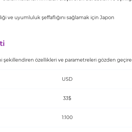
irliği ve uyumluluk şeffaflığını sağlamak için Japon
ti
i şekillendiren özellikleri ve parametreleri gözden geçire
USD
33$
1:100