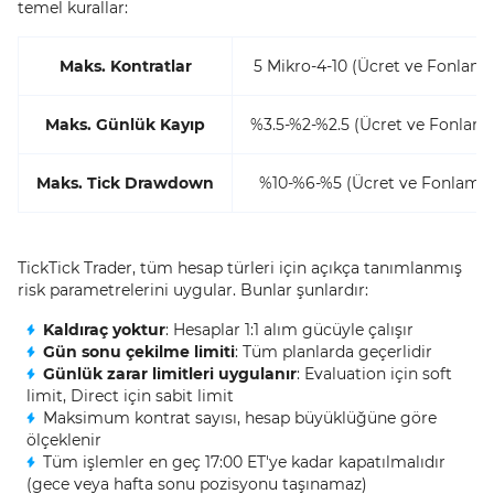
temel kurallar:
Maks. Kontratlar
5 Mikro-4-10 (Ücret ve Fonlama
Maks. Günlük Kayıp
%3.5-%2-%2.5 (Ücret ve Fonlama
Maks. Tick Drawdown
%10-%6-%5 (Ücret ve Fonlamay
TickTick Trader, tüm hesap türleri için açıkça tanımlanmış
risk parametrelerini uygular. Bunlar şunlardır:
Kaldıraç yoktur
: Hesaplar 1:1 alım gücüyle çalışır
Gün sonu çekilme limiti
: Tüm planlarda geçerlidir
Günlük zarar limitleri uygulanır
: Evaluation için soft
limit, Direct için sabit limit
Maksimum kontrat sayısı, hesap büyüklüğüne göre
ölçeklenir
Tüm işlemler en geç 17:00 ET'ye kadar kapatılmalıdır
(gece veya hafta sonu pozisyonu taşınamaz)