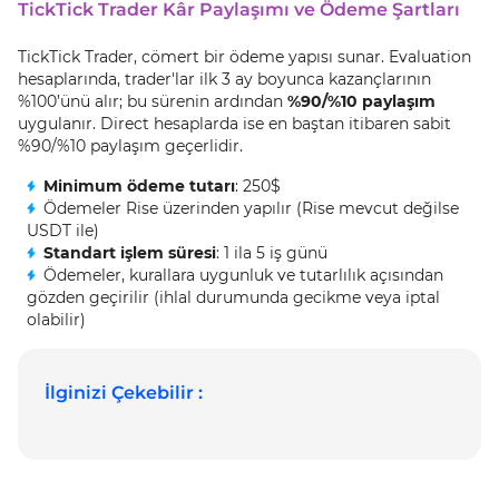
TickTick Trader Kâr Paylaşımı ve Ödeme Şartları
TickTick Trader, cömert bir ödeme yapısı sunar. Evaluation
hesaplarında, trader'lar ilk 3 ay boyunca kazançlarının
%100’ünü alır; bu sürenin ardından
%90/%10 paylaşım
uygulanır. Direct hesaplarda ise en baştan itibaren sabit
%90/%10 paylaşım geçerlidir.
Minimum ödeme tutarı
: 250$
Ödemeler Rise üzerinden yapılır (Rise mevcut değilse
USDT ile)
Standart işlem süresi
: 1 ila 5 iş günü
Ödemeler, kurallara uygunluk ve tutarlılık açısından
gözden geçirilir (ihlal durumunda gecikme veya iptal
olabilir)
İlginizi Çekebilir :