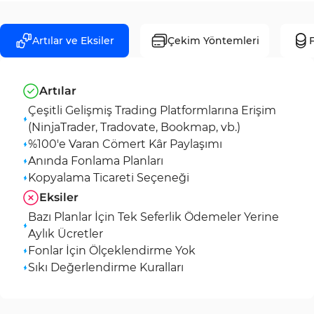
Artılar ve Eksiler
Çekim Yöntemleri
F
Artılar
Çeşitli Gelişmiş Trading Platformlarına Erişim
(NinjaTrader, Tradovate, Bookmap, vb.)
%100'e Varan Cömert Kâr Paylaşımı
Anında Fonlama Planları
Kopyalama Ticareti Seçeneği
Eksiler
Bazı Planlar İçin Tek Seferlik Ödemeler Yerine
Aylık Ücretler
Fonlar İçin Ölçeklendirme Yok
Sıkı Değerlendirme Kuralları