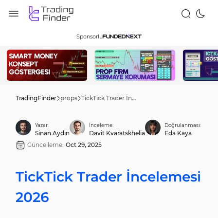
Sponsorlu
TradingFinder
props
TickTick Trader İncelemesi 2026
Yazar:
İnceleme:
Doğrulanması:
Sinan Aydın
Davit Kvaratskhelia
Eda Kaya
Güncelleme:
Oct 29, 2025
TickTick Trader İncelemesi
2026