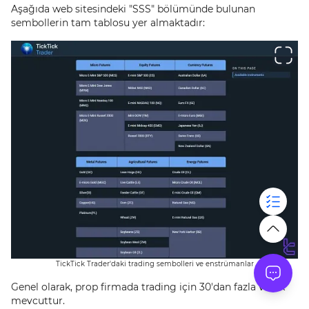
Aşağıda web sitesindeki "SSS" bölümünde bulunan
sembollerin tam tablosu yer almaktadır:
TickTick Trader'daki trading sembolleri ve enstrümanlar
Genel olarak, prop firmada trading için 30'dan fazla varlık
mevcuttur.