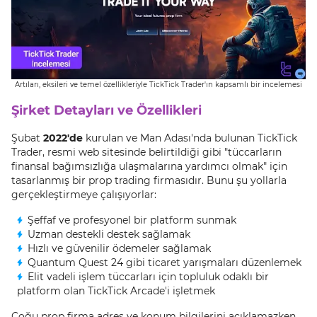
Artıları, eksileri ve temel özellikleriyle TickTick Trader'ın kapsamlı bir incelemesi
Şirket Detayları ve Özellikleri
Şubat
2022'de
kurulan ve Man Adası'nda bulunan TickTick
Trader, resmi web sitesinde belirtildiği gibi "tüccarların
finansal bağımsızlığa ulaşmalarına yardımcı olmak" için
tasarlanmış bir prop trading firmasıdır. Bunu şu yollarla
gerçekleştirmeye çalışıyorlar:
Şeffaf ve profesyonel bir platform sunmak
Uzman destekli destek sağlamak
Hızlı ve güvenilir ödemeler sağlamak
Quantum Quest 24 gibi ticaret yarışmaları düzenlemek
Elit vadeli işlem tüccarları için topluluk odaklı bir
platform olan TickTick Arcade'i işletmek
Çoğu prop firma adres ve konum bilgilerini açıklamazken,