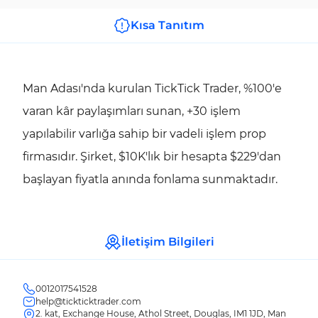
Kısa Tanıtım
Man Adası'nda kurulan TickTick Trader, %100'e
varan kâr paylaşımları sunan, +30 işlem
yapılabilir varlığa sahip bir vadeli işlem prop
firmasıdır. Şirket, $10K'lık bir hesapta $229'dan
başlayan fiyatla anında fonlama sunmaktadır.
İletişim Bilgileri
0012017541528
help@tickticktrader.com
2. kat, Exchange House, Athol Street, Douglas, IM1 1JD, Man