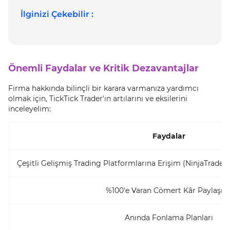
İlginizi Çekebilir :
Önemli Faydalar ve Kritik Dezavantajlar
Firma hakkında bilinçli bir karara varmanıza yardımcı
olmak için, TickTick Trader'ın artılarını ve eksilerini
inceleyelim:
Faydalar
Çeşitli Gelişmiş Trading Platformlarına Erişim (NinjaTrader
%100'e Varan Cömert Kâr Paylaşım
Anında Fonlama Planları