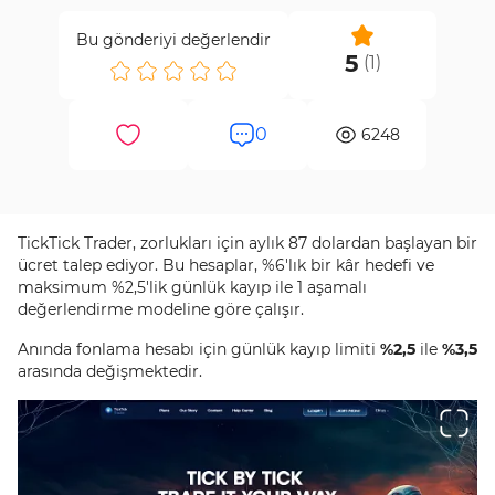
Bu gönderiyi değerlendir
5
(
1
)
0
6248
TickTick Trader, zorlukları için aylık 87 dolardan başlayan bir
ücret talep ediyor. Bu hesaplar, %6'lık bir kâr hedefi ve
maksimum %2,5'lik günlük kayıp ile 1 aşamalı
değerlendirme modeline göre çalışır.
Anında fonlama hesabı için günlük kayıp limiti
%2,5
ile
%3,5
arasında değişmektedir.