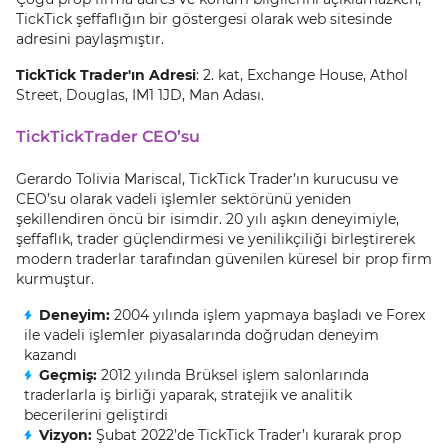
TickTick şeffaflığın bir göstergesi olarak web sitesinde
adresini paylaşmıştır.
TickTick Trader'ın Adresi
: 2. kat, Exchange House, Athol
Street, Douglas, IM1 1JD, Man Adası.
TickTickTrader CEO’su
Gerardo Tolivia Mariscal, TickTick Trader’ın kurucusu ve
CEO’su olarak vadeli işlemler sektörünü yeniden
şekillendiren öncü bir isimdir. 20 yılı aşkın deneyimiyle,
şeffaflık, trader güçlendirmesi ve yenilikçiliği birleştirerek
modern traderlar tarafından güvenilen küresel bir prop firm
kurmuştur.
Deneyim:
2004 yılında işlem yapmaya başladı ve Forex
ile vadeli işlemler piyasalarında doğrudan deneyim
kazandı
Geçmiş:
2012 yılında Brüksel işlem salonlarında
traderlarla iş birliği yaparak, stratejik ve analitik
becerilerini geliştirdi
Vizyon:
Şubat 2022’de TickTick Trader’ı kurarak prop