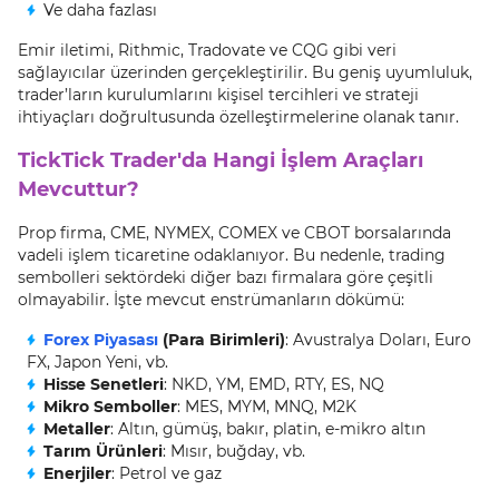
Ve daha fazlası
Emir iletimi, Rithmic, Tradovate ve CQG gibi veri
sağlayıcılar üzerinden gerçekleştirilir. Bu geniş uyumluluk,
trader’ların kurulumlarını kişisel tercihleri ve strateji
ihtiyaçları doğrultusunda özelleştirmelerine olanak tanır.
TickTick Trader'da Hangi İşlem Araçları
Mevcuttur?
Prop firma, CME, NYMEX, COMEX ve CBOT borsalarında
vadeli işlem ticaretine odaklanıyor. Bu nedenle, trading
sembolleri sektördeki diğer bazı firmalara göre çeşitli
olmayabilir. İşte mevcut enstrümanların dökümü:
Forex Piyasası
(Para Birimleri)
: Avustralya Doları, Euro
FX, Japon Yeni, vb.
Hisse Senetleri
: NKD, YM, EMD, RTY, ES, NQ
Mikro Semboller
: MES, MYM, MNQ, M2K
Metaller
: Altın, gümüş, bakır, platin, e-mikro altın
Tarım Ürünleri
: Mısır, buğday, vb.
Enerjiler
: Petrol ve gaz