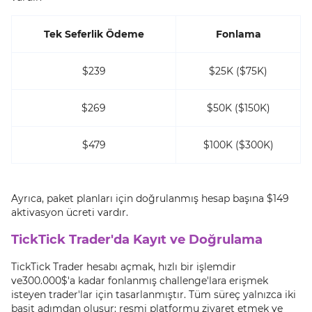
Tek Seferlik Ödeme
Fonlama
$239
$25K ($75K)
$269
$50K ($150K)
$479
$100K ($300K)
Ayrıca, paket planları için doğrulanmış hesap başına $149
aktivasyon ücreti vardır.
TickTick Trader'da Kayıt ve Doğrulama
TickTick Trader hesabı açmak, hızlı bir işlemdir
ve300.000$'a kadar fonlanmış challenge'lara erişmek
isteyen trader'lar için tasarlanmıştır. Tüm süreç yalnızca iki
basit adımdan oluşur: resmi platformu ziyaret etmek ve