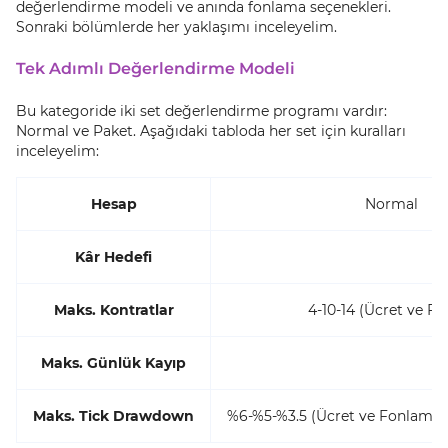
değerlendirme modeli ve anında fonlama seçenekleri.
Sonraki bölümlerde her yaklaşımı inceleyelim.
Tek Adımlı Değerlendirme Modeli
Bu kategoride iki set değerlendirme programı vardır:
Normal ve Paket. Aşağıdaki tabloda her set için kuralları
inceleyelim:
Hesap
Normal
Kâr Hedefi
Maks. Kontratlar
4-10-14 (Ücret ve F
Maks. Günlük Kayıp
%
Maks. Tick Drawdown
%6-%5-%3.5 (Ücret ve Fonlamay