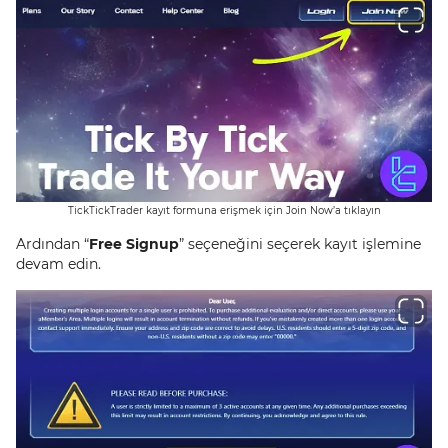
TickTickTrader kayıt formuna erişmek için Join Now’a tıklayın
Ardından “
Free Signup
” seçeneğini seçerek kayıt işlemine
devam edin.