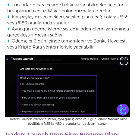
Tüccarların para çekme hakkı kazanabilmeleri için fonlu
hesaplarında en az %1 kar bulundurmaları gerekir
Kar paylaşım seçenekleri, seçilen plana bağlı olarak %55
veya %80 oranlarında sunulur
Aynı gün ödeme işleme sistemi, ödemelerin zamanında
gerçekleştirilmesini sağlar
Ödemeler 3 gün içinde tamamlanır ve Banka Havalesi
veya Kripto Para yöntemleriyle yapılabilir
Traders Launch ödeme sistemi, aynı gün işleme ve 3 gün içinde tamamlama
özelliğiyle %55 ila %80 arasında kar paylaşımı sunar
Traders Launch Prop Firm Büyüme Planı