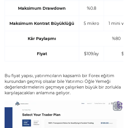
Maksimum Drawdown
%0.8
%
Maksimum Kontrat Büyüklüğü
5 mikro
1 mini ve
Kâr Paylaşımı
%80
Fiyat
$109/ay
$16
Bu fiyat yapısı, yatırımcıların kapsamlı bir Forex eğitim
kursundan geçmiş olsalar bile Yatırımcı Öğle Yemeği
değerlendirmelerini geçmeye çalışırken büyük bir zorlukla
karşılaşacakları anlamına geliyor.