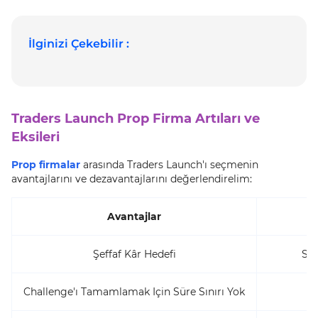
İlginizi Çekebilir :
Traders Launch Prop Firma Artıları ve
Eksileri
Prop firmalar
arasında Traders Launch'ı seçmenin
avantajlarını ve dezavantajlarını değerlendirelim:
Avantajlar
Şeffaf Kâr Hedefi
Sın
Challenge'ı Tamamlamak Için Süre Sınırı Yok
Ka