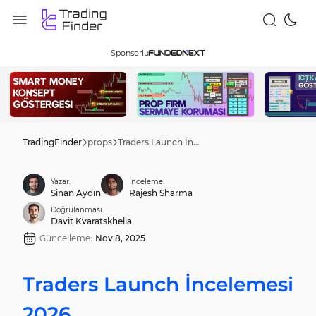
Sponsorlu
TradingFinder
props
Traders Launch İncelemesi 2026
Yazar:
İnceleme:
Sinan Aydın
Rajesh Sharma
Doğrulanması:
Davit Kvaratskhelia
Güncelleme:
Nov 8, 2025
Traders Launch İncelemesi
2026