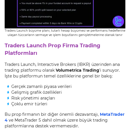
Traders Launch büyüme planı, tutarlı hesap büyümesi ve performans hedeflerine
ulaşan tüccarların sermaye ve işlem boyutlarını genişletmelerine olanak tanır
Traders Launch Prop Firma Trading
Platformları
Traders Launch, Interactive Brokers (IBKR) üzerinden ana
trading platformu olarak
Volumetrica Trading
'i sunuyor.
İşte bu platformun temel özelliklerine genel bir bakış:
Gerçek zamanlı piyasa verileri
Gelişmiş grafik özellikleri
Risk yönetimi araçları
Çoklu emir türleri
Bu prop firmanın bir diğer önemli dezavantajı,
MetaTrader
4
ve MetaTrader 5 dahil olmak üzere büyük trading
platformlarına destek vermemesidir.