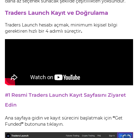
daha az seçenek sunacak şekilde çeşitlilikten yoksundur.
Traders Launch Kayıt ve Doğrulama
Traders Launch hesabı açmak, minimum kişisel bilgi
gerektiren hızlı bir 4 adımlı süreçtir
.
#1 Resmi Traders Launch Kayıt Sayfasını Ziyaret
Edin
Ana sayfaya gidin ve kayıt sürecini başlatmak için
“
Get
Funded
”
butonuna tıklayın.