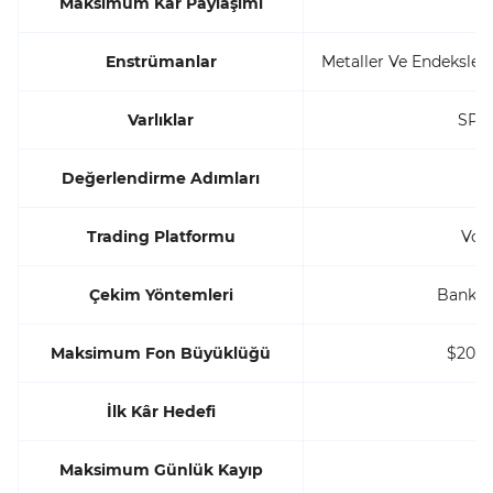
Maksimum Kâr Paylaşımı
Enstrümanlar
Metaller Ve Endeksler 
Varlıklar
SPX,
Değerlendirme Adımları
Trading Platformu
Vol
Çekim Yöntemleri
Banka 
Maksimum Fon Büyüklüğü
$200,0
İlk Kâr Hedefi
Maksimum Günlük Kayıp