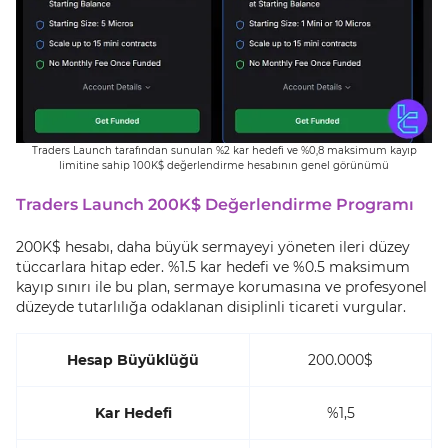
Traders Launch tarafından sunulan %2 kar hedefi ve %0,8 maksimum kayıp
limitine sahip 100K$ değerlendirme hesabının genel görünümü
Traders Launch 200K$ Değerlendirme Programı
200K$ hesabı, daha büyük sermayeyi yöneten ileri düzey
tüccarlara hitap eder. %1.5 kar hedefi ve %0.5 maksimum
kayıp sınırı ile bu plan, sermaye korumasına ve profesyonel
düzeyde tutarlılığa odaklanan disiplinli ticareti vurgular.
Hesap Büyüklüğü
200.000$
Kar Hedefi
%1,5