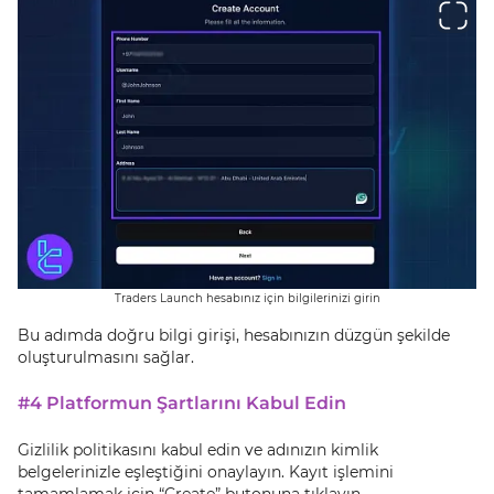
Traders Launch hesabınız için bilgilerinizi girin
Bu adımda doğru bilgi girişi, hesabınızın düzgün şekilde
oluşturulmasını sağlar.
#4 Platformun Şartlarını Kabul Edin
Gizlilik politikasını kabul edin ve adınızın kimlik
belgelerinizle eşleştiğini onaylayın. Kayıt işlemini
tamamlamak için “Create” butonuna tıklayın.