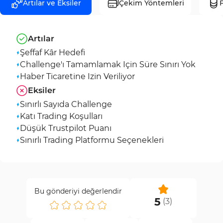
Artılar ve Eksiler
Çekim Yöntemleri
F
Artılar
Şeffaf Kâr Hedefi
Challenge'ı Tamamlamak Için Süre Sınırı Yok
Haber Ticaretine Izin Veriliyor
Eksiler
Sınırlı Sayıda Challenge
Katı Trading Koşulları
Düşük Trustpilot Puanı
Sınırlı Trading Platformu Seçenekleri
Bu gönderiyi değerlendir
5
(
3
)