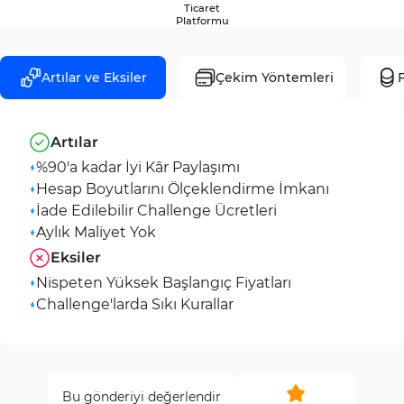
Ticaret
Platformu
Artılar ve Eksiler
Çekim Yöntemleri
F
Artılar
%90'a kadar İyi Kâr Paylaşımı
Hesap Boyutlarını Ölçeklendirme İmkanı
İade Edilebilir Challenge Ücretleri
Aylık Maliyet Yok
Eksiler
Nispeten Yüksek Başlangıç Fiyatları
Challenge'larda Sıkı Kurallar
Bu gönderiyi değerlendir