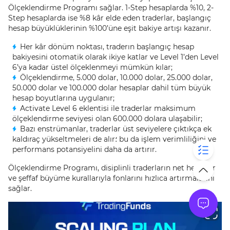
Ölçeklendirme Programı sağlar. 1-Step hesaplarda %10, 2-
Step hesaplarda ise %8 kâr elde eden traderlar, başlangıç
hesap büyüklüklerinin %100’üne eşit bakiye artışı kazanır.
Her kâr dönüm noktası, traderın başlangıç hesap
bakiyesini otomatik olarak ikiye katlar ve Level 1’den Level
6’ya kadar üstel ölçeklenmeyi mümkün kılar;
Ölçeklendirme, 5.000 dolar, 10.000 dolar, 25.000 dolar,
50.000 dolar ve 100.000 dolar hesaplar dahil tüm büyük
hesap boyutlarına uygulanır;
Activate Level 6 eklentisi ile traderlar maksimum
ölçeklendirme seviyesi olan 600.000 dolara ulaşabilir;
Bazı enstrümanlar, traderlar üst seviyelere çıktıkça ek
kaldıraç yükseltmeleri de alır؛ bu da işlem verimliliğini ve
performans potansiyelini daha da artırır.
Ölçeklendirme Programı, disiplinli traderların net hedefler
ve şeffaf büyüme kurallarıyla fonlarını hızlıca artırmalarını
sağlar.