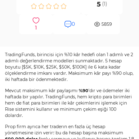
5
(
1
)
0
5859
1
TradingFunds, birincisi için %10 kâr hedefi olan 1 adımlı ve 2
adımlı değerlendirme modelleri sunmaktadır. 5 hesap
boyutu [$5K, $10K, $25K, $50K, $100K] ile 6 kata kadar
ölçeklendirme imkanı vardır. Maksimum kâr payı %90 olup,
iki haftada bir ödenmektedir.
Mevcut maksimum kâr paylaşımı
%90
’dır ve ödemeler iki
haftada bir yapılır. TradingFunds, hem kripto para birimleri
hem de fiat para birimleri ile kâr çekimlerini işlemek için
Rise sistemini kullanır ve minimum çekim eşiği 100
dolardır.
Prop firm ayrıca her traderın en fazla üç hesap
yönetmesine izin verir؛ bu da hesap başına maksimum
600.000 dolar
fonlu sermaye ve kullanıcı başına toplam 1.8