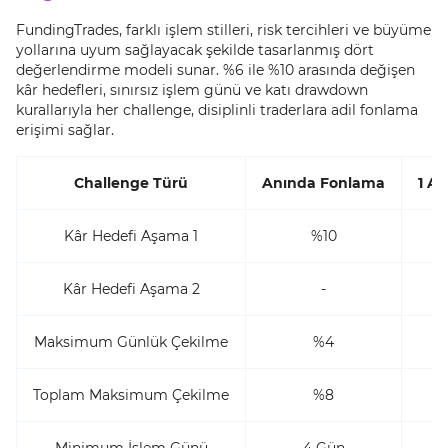
FundingTrades, farklı işlem stilleri, risk tercihleri ve büyüme
yollarına uyum sağlayacak şekilde tasarlanmış dört
değerlendirme modeli sunar. %6 ile %10 arasında değişen
kâr hedefleri, sınırsız işlem günü ve katı drawdown
kurallarıyla her challenge, disiplinli traderlara adil fonlama
erişimi sağlar.
Challenge Türü
Anında Fonlama
1 A
Kâr Hedefi Aşama 1
%10
Kâr Hedefi Aşama 2
-
Maksimum Günlük Çekilme
%4
Toplam Maksimum Çekilme
%8
Minimum İşlem Günü
4 Gün
3 