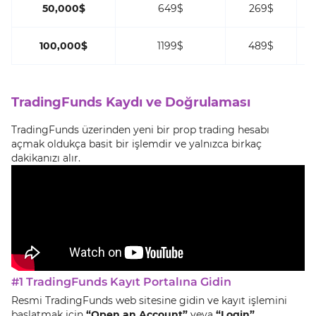
50,000$
649$
269$
100,000$
1199$
489$
TradingFunds Kaydı ve Doğrulaması
TradingFunds üzerinden yeni bir prop trading hesabı
açmak oldukça basit bir işlemdir ve yalnızca birkaç
dakikanızı alır.
#1 TradingFunds Kayıt Portalına Gidin
Resmi TradingFunds web sitesine gidin ve kayıt işlemini
başlatmak için
“Open an Account”
veya
“Login”