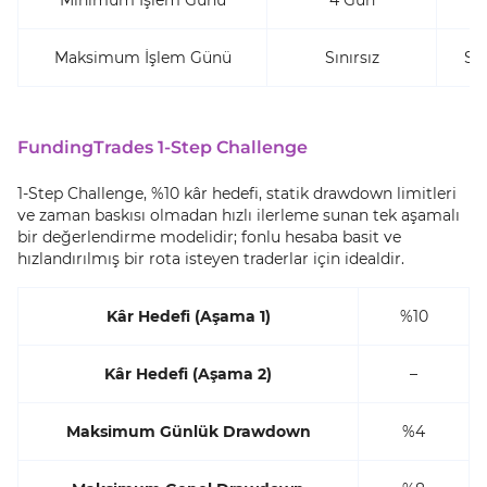
Maksimum İşlem Günü
Sınırsız
Sın
FundingTrades 1-Step Challenge
1-Step Challenge, %10 kâr hedefi, statik drawdown limitleri
ve zaman baskısı olmadan hızlı ilerleme sunan tek aşamalı
bir değerlendirme modelidir; fonlu hesaba basit ve
hızlandırılmış bir rota isteyen traderlar için idealdir.
Kâr Hedefi (Aşama 1)
%10
Kâr Hedefi (Aşama 2)
–
Maksimum Günlük Drawdown
%4