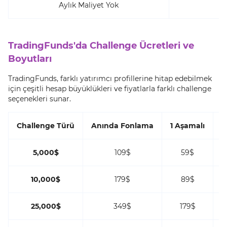
Aylık Maliyet Yok
TradingFunds'da Challenge Ücretleri ve
Boyutları
TradingFunds, farklı yatırımcı profillerine hitap edebilmek
için çeşitli hesap büyüklükleri ve fiyatlarla farklı challenge
seçenekleri sunar.
Challenge Türü
Anında Fonlama
1 Aşamalı
2
5,000$
109$
59$
10,000$
179$
89$
25,000$
349$
179$