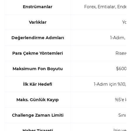
Enstrümanlar
Forex, Emtialar, Endeks
Varlıklar
Yok
Değerlendirme Adımları
1-Adım, 2
Para Çekme Yöntemleri
Risewo
Maksimum Fon Boyutu
$600,0
İlk Kâr Hedefi
1-Adım için %10, 2
Maks. Günlük Kayıp
%5'e ka
Challenge Zaman Limiti
Sınırs
Haber Ticareti
İzin veri