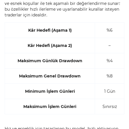
ve esnek koşullar ile tek aşamalı bir değerlendirme sunar؛
bu özellikler hızlı ilerleme ve uyarlanabilir kurallar isteyen
traderlar için idealdir.
Kâr Hedefi (Aşama 1)
%6
Kâr Hedefi (Aşama 2)
–
Maksimum Günlük Drawdown
%4
Maksimum Genel Drawdown
%8
Minimum İşlem Günleri
1 Gün
Maksimum İşlem Günleri
Sınırsız
Hız ve esneklik için tasarlanan bu model، hızlı aktivasyon