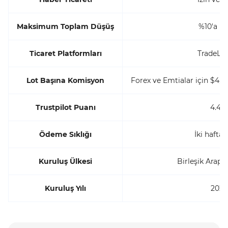
Maksimum Toplam Düşüş
%10'a k
Ticaret Platformları
TradeLo
Lot Başına Komisyon
Forex ve Emtialar için $4, D
Trustpilot Puanı
4.4/5
Ödeme Sıklığı
İki haftad
Kuruluş Ülkesi
Birleşik Arap E
Kuruluş Yılı
2023