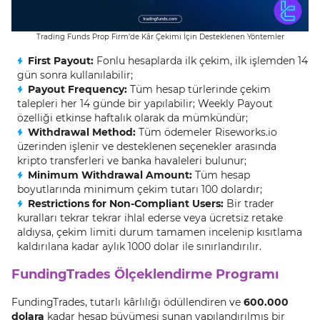
Trading Funds Prop Firm’de Kâr Çekimi İçin Desteklenen Yöntemler
First Payout:
Fonlu hesaplarda ilk çekim, ilk işlemden 14
gün sonra kullanılabilir;
Payout Frequency:
Tüm hesap türlerinde çekim
talepleri her 14 günde bir yapılabilir; Weekly Payout
özelliği etkinse haftalık olarak da mümkündür;
Withdrawal Method:
Tüm ödemeler Riseworks.io
üzerinden işlenir ve desteklenen seçenekler arasında
kripto transferleri ve banka havaleleri bulunur;
Minimum Withdrawal Amount:
Tüm hesap
boyutlarında minimum çekim tutarı 100 dolardır;
Restrictions for Non-Compliant Users:
Bir trader
kuralları tekrar tekrar ihlal ederse veya ücretsiz retake
aldıysa, çekim limiti durum tamamen incelenip kısıtlama
kaldırılana kadar aylık 1000 dolar ile sınırlandırılır.
FundingTrades Ölçeklendirme Programı
FundingTrades, tutarlı kârlılığı ödüllendiren ve
600.000
dolara
kadar hesap büyümesi sunan yapılandırılmış bir