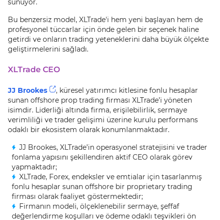
sunuyor.
Bu benzersiz model, XLTrade'i hem yeni başlayan hem de
profesyonel tüccarlar için önde gelen bir seçenek haline
getirdi ve onların trading yeteneklerini daha büyük ölçekte
geliştirmelerini sağladı.
XLTrade CEO
JJ Brookes
, küresel yatırımcı kitlesine fonlu hesaplar
sunan offshore prop trading firması XLTrade’i yöneten
isimdir. Liderliği altında firma, erişilebilirlik, sermaye
verimliliği ve trader gelişimi üzerine kurulu performans
odaklı bir ekosistem olarak konumlanmaktadır.
JJ Brookes, XLTrade’in operasyonel stratejisini ve trader
fonlama yapısını şekillendiren aktif CEO olarak görev
yapmaktadır;
XLTrade, Forex, endeksler ve emtialar için tasarlanmış
fonlu hesaplar sunan offshore bir proprietary trading
firması olarak faaliyet göstermektedir;
Firmanın modeli, ölçeklenebilir sermaye, şeffaf
değerlendirme koşulları ve ödeme odaklı teşvikleri ön