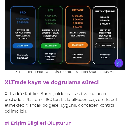
XLTrade challenge fiyatları $50,000'lık hesap için $250'dan başlıyor
XLTrade kayıt ve doğrulama süreci
XLTrade’e Katılım Süreci, oldukça basit ve kullanıcı
dostudur. Platform, 160’tan fazla ülkeden başvuru kabul
etmektedir; ancak bölgesel uygunluk önceden kontrol
edilmelidir.
#1 Erişim Bilgileri Oluşturun