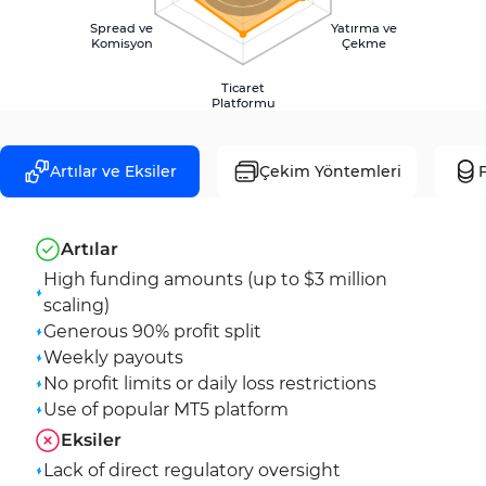
Spread ve
Yatırma ve
Komisyon
Çekme
Ticaret
Platformu
Artılar ve Eksiler
Çekim Yöntemleri
F
Artılar
High funding amounts (up to $3 million
scaling)
Generous 90% profit split
Weekly payouts
No profit limits or daily loss restrictions
Use of popular MT5 platform
Eksiler
Lack of direct regulatory oversight