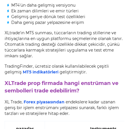
MT4'ün daha gelişmiş versiyonu
Ek zaman dilimleri ve emir türleri
Gelişmiş geriye dönük test özellikleri
Daha geniş pazar yelpazesine erişim
XLtrade'in MT5 sunması, tüccarların trading stillerine ve
ihtiyaçlarına en uygun platformu seçmelerine olanak tanır.
Otomatik trading desteği özellikle dikkat çekicidir, çünkü
tüccarlara karmaşık stratejileri uygulama ve test etme
imkanı sağlar.
TradingFinder, ücretsiz olarak kullanılabilecek çeşitli
gelişmiş
MT5 indikatörleri
geliştirmiştir.
XLTrade prop firmada hangi enstrüman ve
sembolleri trade edebilirim?
XL Trade,
Forex piyasasından
endekslere kadar uzanan
geniş bir işlem enstrümanı yelpazesi sunarak, farklı işlem
tarzları ve stratejilere hitap eder.
pazarlar
Instruments