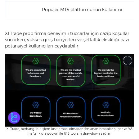
Popüler MT5 platformunun kullanımı
XLTrade prop firma deneyimli tüccarlar için cazip koşullar
sunarken, yüksek giriş bariyerleri ve şeffaflık eksikliği bazı
potansiyel kullanıcıları caydırabilir.
XLTrade, herhangi bir işlem kısıtlaması olmadan fonlanan hesaplar sunar ve %5
haftalık drawdown ile %15 toplam drawdown sağlar