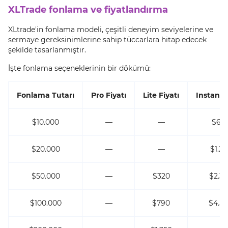
XLTrade fonlama ve fiyatlandırma
XLtrade'in fonlama modeli, çeşitli deneyim seviyelerine ve
sermaye gereksinimlerine sahip tüccarlara hitap edecek
şekilde tasarlanmıştır.
İşte fonlama seçeneklerinin bir dökümü:
Fonlama Tutarı
Pro Fiyatı
Lite Fiyatı
Instant F
$10.000
—
—
$65
$20.000
—
—
$1.25
$50.000
—
$320
$2.3
$100.000
—
$790
$4.5