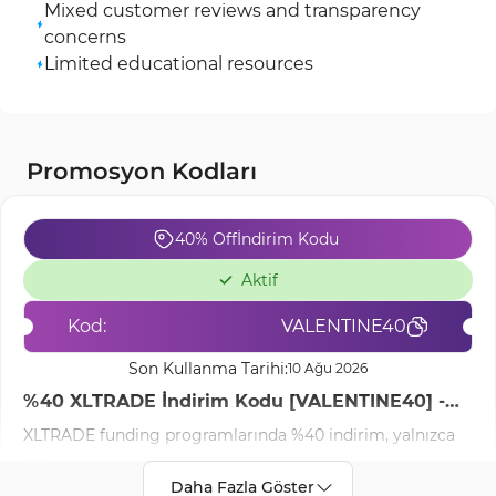
Mixed customer reviews and transparency
concerns
Limited educational resources
Promosyon Kodları
40% Off
İndirim Kodu
Aktif
Kod:
VALENTINE40
Son Kullanma Tarihi:
10 Ağu 2026
%40 XLTRADE İndirim Kodu [VALENTINE40] -
XLTRADE funding programlarında %40 indirim, yalnızca
Feb 15th, 2026
500 kullanım ile sınırlıdır.
Daha Fazla Göster