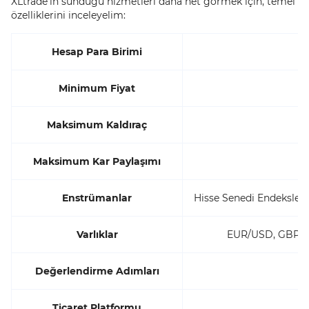
XLtrade'in sunduğu hizmetleri daha net görmek için, temel
özelliklerini inceleyelim:
Hesap Para Birimi
Minimum Fiyat
Maksimum Kaldıraç
Maksimum Kar Paylaşımı
Enstrümanlar
Hisse Senedi Endeksleri, 
Varlıklar
EUR/USD, GBP/US
Değerlendirme Adımları
Ticaret Platformu