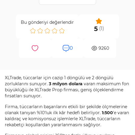
Detaylar
Satın Al
Yatırımınız risk altında.
Bu gönderiyi değerlendir
5
(
1
)
0
9260
XLTrade, tüccarlar için cazip 1 döngülü ve 2 döngülü
zorluklarını sunuyor.
3 milyon dolara
varan maksimum fon
büyüklüğü ile XLTrade Prop firması, geniş ölçeklendirme
fırsatları sunuyor.
Firma, tüccarların başarılarını etkili bir şekilde ölçmelerine
olanak tanıyan %10'luk ilk kâr hedefi belirliyor.
1:500
'e varan
kaldıraç ve komisyonsuz işlemlerle XLTrade, tüccarların
rekabetçi koşullardan yararlanmasını sağlıyor.