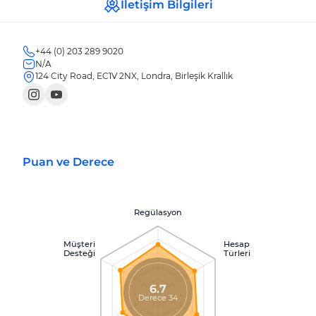
İletişim Bilgileri
+44 (0) 203 289 9020
N/A
124 City Road, EC1V 2NX, Londra, Birleşik Krallık
Puan ve Derece
Regülasyon
Müşteri
Hesap
Desteği
Türleri
6.7
Derece 34