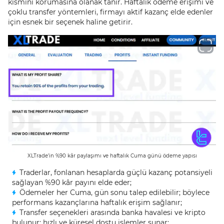
kısmını korumasına olanak tanır. Haftalık ödeme erişimi ve
çoklu transfer yöntemleri, firmayı aktif kazanç elde edenler
için esnek bir seçenek haline getirir.
XLTrade’in %90 kâr paylaşımı ve haftalık Cuma günü ödeme yapısı
Traderlar, fonlanan hesaplarda güçlü kazanç potansiyeli
sağlayan %90 kâr payını elde eder;
Ödemeler her Cuma, gün sonu talep edilebilir; böylece
performans kazançlarına haftalık erişim sağlanır;
Transfer seçenekleri arasında banka havalesi ve kripto
bulunur; hızlı ve küresel dostu işlemler sunar;