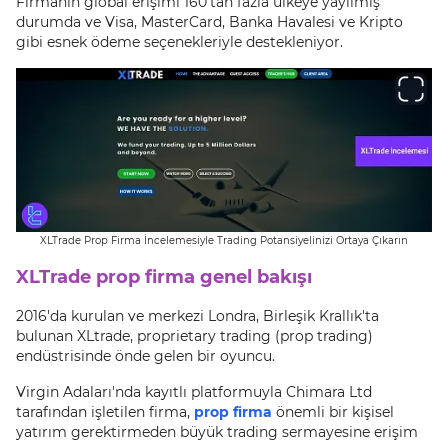
Firmanın global erişimi 160'tan fazla ülkeye yayılmış
durumda ve Visa, MasterCard, Banka Havalesi ve Kripto
gibi esnek ödeme seçenekleriyle destekleniyor.
XLTrade Prop Firma İncelemesiyle Trading Potansiyelinizi Ortaya Çıkarın
XLTrade prop firma genel bakışı
2016'da kurulan ve merkezi Londra, Birleşik Krallık'ta
bulunan XLtrade, proprietary trading (prop trading)
endüstrisinde önde gelen bir oyuncu.
Virgin Adaları'nda kayıtlı platformuyla Chimara Ltd
tarafından işletilen firma,
prop firma
önemli bir kişisel
yatırım gerektirmeden büyük trading sermayesine erişim