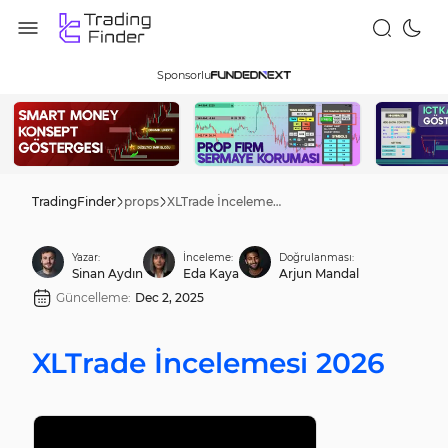
Sponsorlu
TradingFinder
props
XLTrade İncelemesi 2026
Yazar:
İnceleme:
Doğrulanması:
Sinan Aydın
Eda Kaya
Arjun Mandal
Güncelleme:
Dec 2, 2025
XLTrade İncelemesi 2026