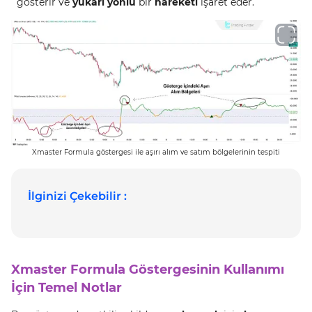
gösterir ve
yukarı yönlü
bir
hareketi
işaret eder.
Xmaster Formula göstergesi ile aşırı alım ve satım bölgelerinin tespiti
İlginizi Çekebilir :
Xmaster Formula Göstergesinin Kullanımı
İçin Temel Notlar