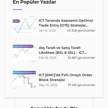
En Popüler Yazılar
ICT Tarzında Kapsamlı Optimal
Trade Entry (OTE) Stratejisi
Rehberi
Jan
14
,
2025
40.358
görünümler
Alış Tarafı ve Satış Tarafı
Likiditesi (BSL & SSL) – ICT
Stratejisi
Feb
18
,
2025
32.667
görünümler
ICT [SMC]’de FVG Onaylı Order
Block Stratejisi
May
26
,
2025
37.492
görünümler