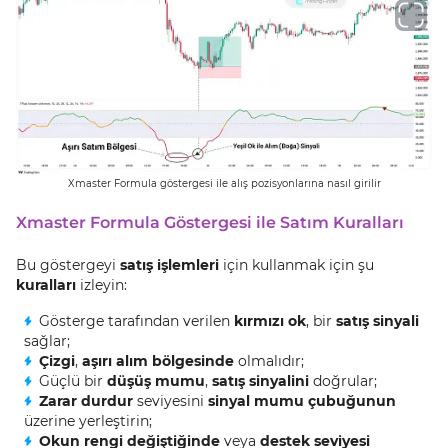
Xmaster Formula göstergesi ile alış pozisyonlarına nasıl girilir
Xmaster Formula Göstergesi ile Satım Kuralları
Bu göstergeyi
satış işlemleri
için kullanmak için şu
kuralları
izleyin:
Gösterge tarafından verilen
kırmızı ok
, bir
satış sinyali
sağlar;
Çizgi
,
aşırı alım bölgesinde
olmalıdır;
Güçlü bir
düşüş mumu
,
satış sinyalini
doğrular;
Zarar durdur
seviyesini
sinyal mumu çubuğunun
üzerine yerleştirin;
Okun rengi değiştiğinde
veya
destek seviyesi