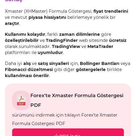
Xmaster (XHMaster) Formula Göstergesi,
fiyat trendlerini
ve mevcut
piyasa hissiyatını
belirlemeye yönelik bir
araçtır
.
Kullanımı kolaydır
, farklı
zaman dilimlerine
göre
özelleştirilebilir
ve
TradingFinder
web sitesinde
ücretsiz
olarak sunulmaktadır.
TradingView
ve
MetaTrader
platformları ile
uyumludur
.
Daha iyi
alış
ve
satış sinyalleri
için,
Bollinger Bantları
veya
Fibonacci düzeltmesi
gibi diğer
göstergelerle
birlikte
kullanılması önerilir
.
Forex'te Xmaster Formula Göstergesi
PDF
sürümünü indirmek için tıklayın Forex'te Xmaster
Formula Göstergesi PDF