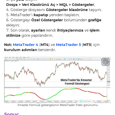
Dosya > Veri Klasörünü Aç > MQL > Göstergeler
;
Gösterge dosyasını
Göstergeler klasörüne
taşıyın;
MetaTrader’ı
kapatıp
yeniden başlatın;
Göstergeyi
Özel Göstergeler
bölümünden
grafiğe
ekleyin;
Son olarak,
ayarları
kendi
ihtiyaçlarınıza
ve
işlem
stilinize
göre yapılandırın.
Not:
MetaTrader 4
(
MT4
) ve
MetaTrader 5
(
MT5
) için
kurulum adımları
benzerdir.
Xmaster Formula göstergesinin MetaTrader 5'teki görünümü
Sonuç