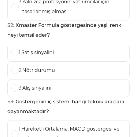
3
.
Yalnızca profesyonel yatırımcılar için
tasarlanmış olması
S
2
:
Xmaster Formula göstergesinde yeşil renk
neyi temsil eder?
1
.
Satış sinyalini
2
.
Nötr durumu
3
.
Alış sinyalini
S
3
:
Göstergenin iç sistemi hangi teknik araçlara
dayanmaktadır?
1
.
Hareketli Ortalama, MACD göstergesi ve