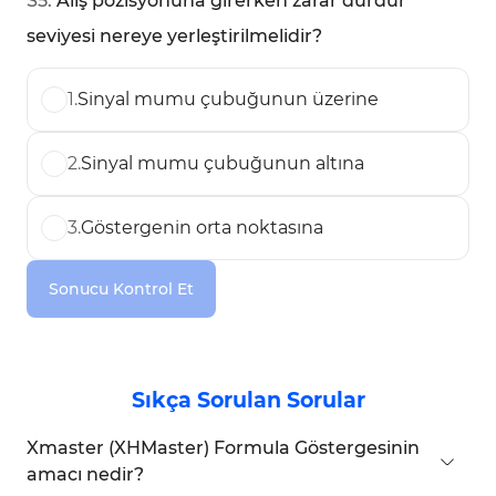
S
5
:
Alış pozisyonuna girerken zarar durdur
seviyesi nereye yerleştirilmelidir?
1
.
Sinyal mumu çubuğunun üzerine
2
.
Sinyal mumu çubuğunun altına
3
.
Göstergenin orta noktasına
Sonucu Kontrol Et
Sıkça Sorulan Sorular
Xmaster (XHMaster) Formula Göstergesinin
amacı nedir?