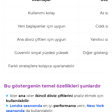
Kullanımı kolay
Az sayı
Yeni başlayanlar için uygun
Ciddi sabı
Ana döviz çiftleri için uygun
Yanıltıcı siny
Güvenilir sinyal yüzdesi yüksek
Diğer göstergele
Farklı stratejilere kolayca uyarlanabilir
Bu göstergenin temel özellikleri şunlardır
İster
ana
ister
ikincil döviz çiftlerini
analiz etmek için
kullanılabilir
;
Londra seansında
en iyi
performansı
verir,
New York
seansında
da kullanılabilir;