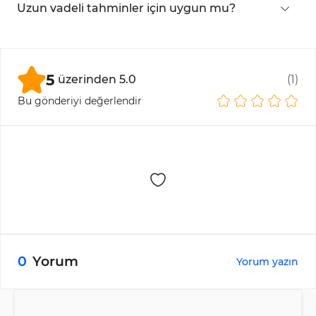
kullanılır?
Uzun vadeli tahminler için uygun mu?
Hayır. Temel olarak mevcut
piyasa hissiyatı
ve
fiyat hareketini
değerlendirmek üzere
tasarlanmıştır ve
uzun vadeli analiz
için tek
araç
5
üzerinden
5.0
(
1
)
olarak kullanılmamalıdır.
Bu gönderiyi değerlendir
0
Yorum
Yorum yazın