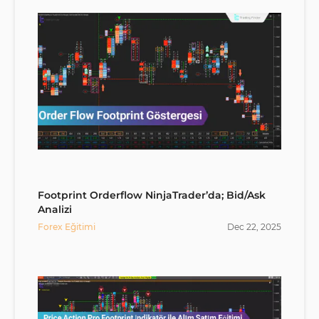
Footprint Orderflow NinjaTrader’da; Bid/Ask
Analizi
Forex Eğitimi
Dec
22
,
2025