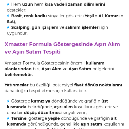
Hem
uzun
hem
kısa vadeli zaman dilimlerini
destekler;
Basit
,
renk kodlu
sinyaller gösterir (
Yeşil
=
Al
,
Kırmızı
=
Sat
);
Scalping
,
gün içi işlem
ve
salınım işlemleri
için
uygundur.
Xmaster Formula Göstergesinde Aşırı Alım
ve Aşırı Satım Tespiti
Xmaster Formula Göstergesinin önemli
kullanım
alanlarından
biri,
Aşırı Alım
ve
Aşırı Satım
bölgelerini
belirlemektir
.
Yatırımcılar
bu özelliği, potansiyel
fiyat dönüş noktalarını
daha doğru tespit etmek için kullanabilir.
Gösterge
kırmızıya
döndüğünde ve grafiğin
üst
kısmında
belirdiğinde,
aşırı alım
koşullarını gösterir ve
olası bir
düşüş düzeltmesi
sinyali verir;
Tersine
, gösterge
yeşile
döndüğünde ve grafiğin
alt
kısmında
göründüğünde, genellikle
aşırı satım
koşullarını