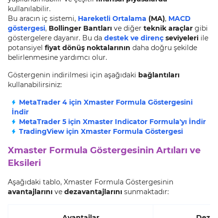
kullanılabilir.
Bu aracın iç sistemi,
Hareketli Ortalama
(MA)
,
MACD
göstergesi
,
Bollinger Bantları
ve diğer
teknik araçlar
gibi
göstergelere dayanır. Bu da
destek ve direnç
seviyeleri
ile
potansiyel
fiyat dönüş noktalarının
daha doğru şekilde
belirlenmesine yardımcı olur.
Göstergenin indirilmesi için aşağıdaki
bağlantıları
kullanabilirsiniz:
MetaTrader 4 için Xmaster Formula Göstergesini
İndir
MetaTrader 5 için Xmaster Indicator Formula'yı İndir
TradingView için Xmaster Formula Göstergesi
Xmaster Formula Göstergesinin Artıları ve
Eksileri
Aşağıdaki tablo, Xmaster Formula Göstergesinin
avantajlarını
ve
dezavantajlarını
sunmaktadır:
Avantajlar
Dezav