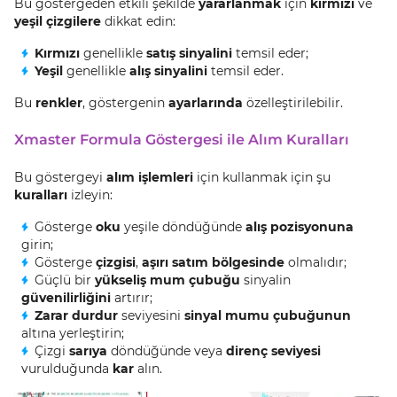
Bu göstergeden etkili şekilde
yararlanmak
için
kırmızı
ve
yeşil çizgilere
dikkat edin:
Kırmızı
genellikle
satış sinyalini
temsil eder;
Yeşil
genellikle
alış sinyalini
temsil eder.
Bu
renkler
, göstergenin
ayarlarında
özelleştirilebilir.
Xmaster Formula Göstergesi ile Alım Kuralları
Bu göstergeyi
alım işlemleri
için kullanmak için şu
kuralları
izleyin:
Gösterge
oku
yeşile döndüğünde
alış pozisyonuna
girin;
Gösterge
çizgisi
,
aşırı satım bölgesinde
olmalıdır;
Güçlü bir
yükseliş mum çubuğu
sinyalin
güvenilirliğini
artırır;
Zarar durdur
seviyesini
sinyal mumu çubuğunun
altına yerleştirin;
Çizgi
sarıya
döndüğünde veya
direnç seviyesi
vurulduğunda
kar
alın.