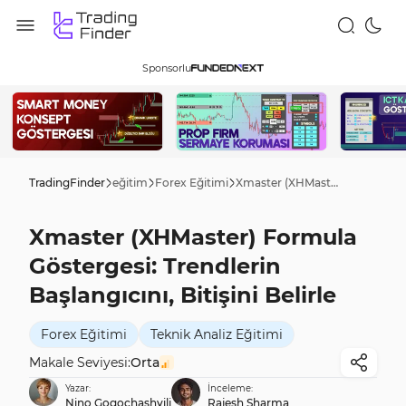
Sponsorlu
TradingFinder
eğitim
Forex Eğitimi
Xmaster (XHMaster) Formula Göstergesi: Trendlerin Başlangıcını, Bitişini Belirle
Xmaster (XHMaster) Formula
Göstergesi: Trendlerin
Başlangıcını, Bitişini Belirle
Forex Eğitimi
Teknik Analiz Eğitimi
Makale Seviyesi:
Orta
Yazar:
İnceleme:
Nino Gogochashvili
Rajesh Sharma