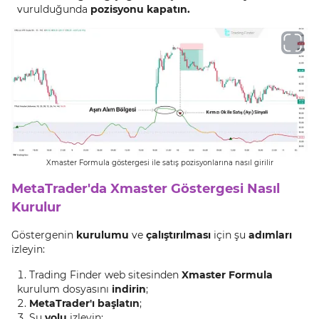
vurulduğunda
pozisyonu kapatın.
Xmaster Formula göstergesi ile satış pozisyonlarına nasıl girilir
MetaTrader'da Xmaster Göstergesi Nasıl
Kurulur
Göstergenin
kurulumu
ve
çalıştırılması
için şu
adımları
izleyin:
Trading Finder web sitesinden
Xmaster Formula
kurulum dosyasını
indirin
;
MetaTrader'ı başlatın
;
Şu
yolu
izleyin: