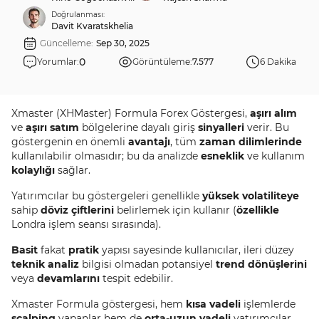
Doğrulanması:
Davit Kvaratskhelia
Güncelleme:
Sep 30, 2025
0
Yorumlar:
Görüntüleme:
7.577
6 Dakika
Xmaster (XHMaster) Formula Forex Göstergesi,
aşırı alım
ve
aşırı satım
bölgelerine dayalı giriş
sinyalleri
verir. Bu
göstergenin en önemli
avantajı
, tüm
zaman dilimlerinde
kullanılabilir olmasıdır; bu da analizde
esneklik
ve kullanım
kolaylığı
sağlar.
Yatırımcılar bu göstergeleri genellikle
yüksek volatiliteye
sahip
döviz çiftlerini
belirlemek için kullanır (
özellikle
Londra işlem seansı sırasında).
Basit
fakat
pratik
yapısı sayesinde kullanıcılar, ileri düzey
teknik analiz
bilgisi olmadan potansiyel
trend dönüşlerini
veya
devamlarını
tespit edebilir.
Xmaster Formula göstergesi, hem
kısa vadeli
işlemlerde
scalping
yapanlar hem de
orta-uzun vadeli
yatırımcılar