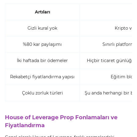
Artıları
Gizli kural yok
Kripto var
%80 kar paylaşımı
Sınırlı platform
İki haftada bir ödemeler
Hiçbir ticaret günlüğü 
Rekabetçi fiyatlandırma yapısı
Eğitim blogu
Çoklu zorluk türleri
Şu anda herhangi bir bo
House of Leverage Prop Fonlamaları ve
Fiyatlandırma