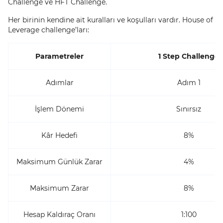
Challenge ve HFT Challenge.
Her birinin kendine ait kuralları ve koşulları vardır. House of
Leverage challenge’ları:
Parametreler
1 Step Challenge
Adımlar
Adım 1
İşlem Dönemi
Sınırsız
Kâr Hedefi
8%
Maksimum Günlük Zarar
4%
Maksimum Zarar
8%
Hesap Kaldıraç Oranı
1:100