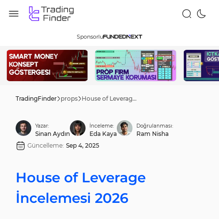
Sponsorlu
TradingFinder
props
House of Leverage İncelemesi 2026
Yazar:
İnceleme:
Doğrulanması:
Sinan Aydın
Eda Kaya
Ram Nisha
Güncelleme:
Sep 4, 2025
House of Leverage
İncelemesi 2026