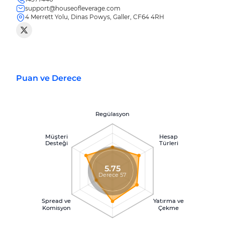
support@houseofleverage.com
4 Merrett Yolu, Dinas Powys, Galler, CF64 4RH
Puan ve Derece
Regülasyon
Müşteri
Hesap
Desteği
Türleri
5.75
Derece 57
Spread ve
Yatırma ve
Komisyon
Çekme