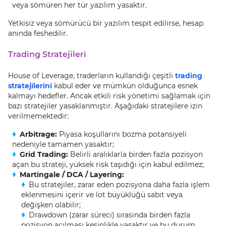
veya sömüren her tür yazılım yasaktır.
Yetkisiz veya sömürücü bir yazılım tespit edilirse, hesap
anında feshedilir.
Trading Stratejileri
House of Leverage, traderların kullandığı çeşitli
trading
stratejilerini
kabul eder ve mümkün olduğunca esnek
kalmayı hedefler. Ancak etkili risk yönetimi sağlamak için
bazı stratejiler yasaklanmıştır. Aşağıdaki stratejilere izin
verilmemektedir:
Arbitrage:
Piyasa koşullarını bozma potansiyeli
nedeniyle tamamen yasaktır;
Grid Trading:
Belirli aralıklarla birden fazla pozisyon
açan bu strateji, yüksek risk taşıdığı için kabul edilmez;
Martingale / DCA / Layering:
Bu stratejiler, zarar eden pozisyona daha fazla işlem
eklenmesini içerir ve lot büyüklüğü sabit veya
değişken olabilir;
Drawdown (zarar süreci) sırasında birden fazla
pozisyon açılması kesinlikle yasaktır ve bu durum