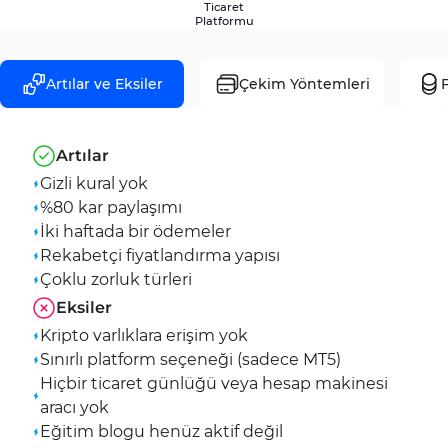
Ticaret
Platformu
Artılar ve Eksiler
Çekim Yöntemleri
F
Artılar
Gizli kural yok
%80 kar paylaşımı
İki haftada bir ödemeler
Rekabetçi fiyatlandırma yapısı
Çoklu zorluk türleri
Eksiler
Kripto varlıklara erişim yok
Sınırlı platform seçeneği (sadece MT5)
Hiçbir ticaret günlüğü veya hesap makinesi
aracı yok
Eğitim blogu henüz aktif değil