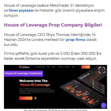
House of Leverage sadece MetaTrader 5’i destekliyor
ve
forex piyasası
ile metaller gibi önemli piyasalara erişim
sunuyor.
House of Leverage Prop Company Bilgileri
House of Leverage, CEO Rhys Thomas liderliğinde, 14
Haziran 2024’te Londra merkezli bir
prop firma
olarak
kuruldu.
Firma şeffaflık, gizli kural yok ve 5 000 $’dan 300 000 $’a
kadar esnek fonlama seçenekleri sunmayı vaat ediyor.
House of Leverage, 2024’te kurulmuş bir prop firm