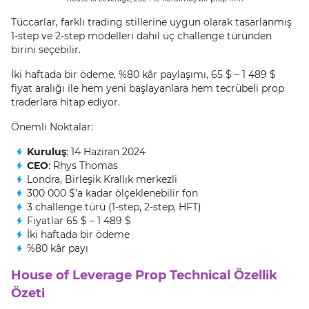
Tüccarlar, farklı trading stillerine uygun olarak tasarlanmış
1‑step ve 2‑step modelleri dahil üç challenge türünden
birini seçebilir.
İki haftada bir ödeme, %80 kâr paylaşımı, 65 $ – 1 489 $
fiyat aralığı ile hem yeni başlayanlara hem tecrübeli prop
traderlara hitap ediyor.
Önemli Noktalar:
Kuruluş
: 14 Haziran 2024
CEO
: Rhys Thomas
Londra, Birleşik Krallık merkezli
300 000 $’a kadar ölçeklenebilir fon
3 challenge türü (1‑step, 2‑step, HFT)
Fiyatlar 65 $ – 1 489 $
İki haftada bir ödeme
%80 kâr payı
House of Leverage Prop Technical Özellik
Özeti