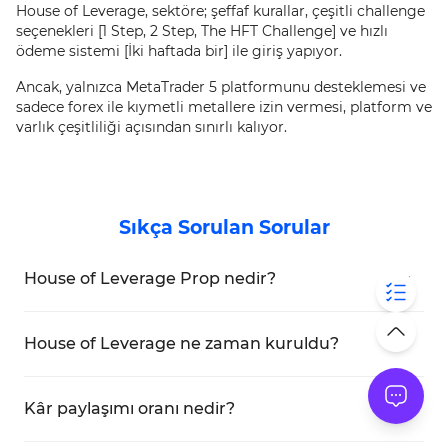
House of Leverage, sektöre; şeffaf kurallar, çeşitli challenge
seçenekleri [1 Step, 2 Step, The HFT Challenge] ve hızlı
ödeme sistemi [İki haftada bir] ile giriş yapıyor.
Ancak, yalnızca MetaTrader 5 platformunu desteklemesi ve
sadece forex ile kıymetli metallere izin vermesi, platform ve
varlık çeşitliliği açısından sınırlı kalıyor.
Sıkça Sorulan Sorular
House of Leverage Prop nedir?
Perakende traderlara, değerlendirme
challenge’ları yoluyla 300 000 $’a kadar
House of Leverage ne zaman kuruldu?
sermayeye erişim sunan İngiltere merkezli bir
Firma, 14 Haziran 2024’te Londra’da kuruldu.
prop trading firmadır.
Kâr paylaşımı oranı nedir?
Traderlar, fonlanmış hesaplardan elde ettikleri