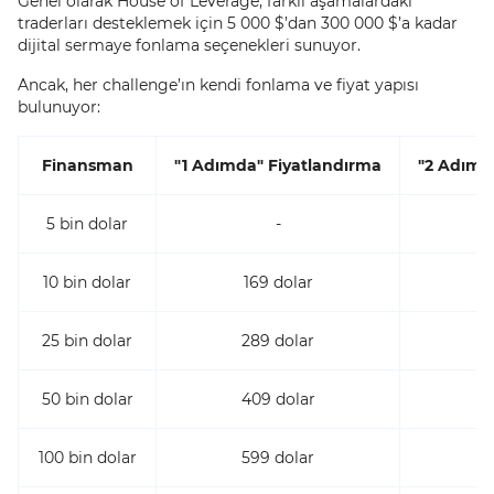
Genel olarak House of Leverage, farklı aşamalardaki
traderları desteklemek için 5 000 $’dan 300 000 $’a kadar
dijital sermaye fonlama seçenekleri sunuyor.
Ancak, her challenge’ın kendi fonlama ve fiyat yapısı
bulunuyor:
Finansman
"1 Adımda" Fiyatlandırma
"2 Adımd
5 bin dolar
-
10 bin dolar
169 dolar
25 bin dolar
289 dolar
50 bin dolar
409 dolar
100 bin dolar
599 dolar