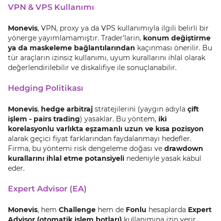
VPN & VPS Kullanımı
Monevis
, VPN, proxy ya da VPS kullanımıyla ilgili belirli bir
yönerge yayımlamamıştır. Trader’ların,
konum değiştirme
ya da maskeleme bağlantılarından
kaçınması önerilir. Bu
tür araçların izinsiz kullanımı, uyum kurallarını ihlal olarak
değerlendirilebilir ve diskalifiye ile sonuçlanabilir.
Hedging Politikası
Monevis
,
hedge arbitraj
stratejilerini (yaygın adıyla
çift
işlem - pairs trading
) yasaklar. Bu yöntem,
iki
korelasyonlu varlıkta eşzamanlı uzun ve kısa pozisyon
alarak geçici fiyat farklarından faydalanmayı hedefler.
Firma, bu yöntemi risk dengeleme doğası ve
drawdown
kurallarını ihlal etme potansiyeli
nedeniyle yasak kabul
eder.
Expert Advisor (EA)
Monevis
, hem
Challenge
hem de
Fonlu
hesaplarda
Expert
Advisor (otomatik işlem botları)
kullanımına izin verir.