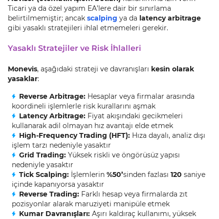
Ticari ya da özel yapım EA’lere dair bir sınırlama
belirtilmemiştir; ancak
scalping
ya da
latency arbitrage
gibi yasaklı stratejileri ihlal etmemeleri gerekir.
Yasaklı Stratejiler ve Risk İhlalleri
Monevis
, aşağıdaki strateji ve davranışları
kesin olarak
yasaklar
:
Reverse Arbitrage:
Hesaplar veya firmalar arasında
koordineli işlemlerle risk kurallarını aşmak
Latency Arbitrage:
Fiyat akışındaki gecikmeleri
kullanarak adil olmayan hız avantajı elde etmek
High-Frequency Trading (HFT):
Hıza dayalı, analiz dışı
işlem tarzı nedeniyle yasaktır
Grid Trading:
Yüksek riskli ve öngörüsüz yapısı
nedeniyle yasaktır
Tick Scalping:
İşlemlerin
%50’
sinden fazlası
120
saniye
içinde kapanıyorsa yasaktır
Reverse Trading:
Farklı hesap veya firmalarda zıt
pozisyonlar alarak maruziyeti manipüle etmek
Kumar Davranışları:
Aşırı kaldıraç kullanımı, yüksek