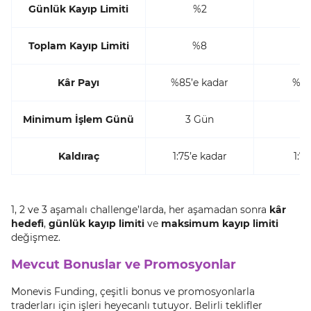
Günlük Kayıp Limiti
%2
Toplam Kayıp Limiti
%8
Kâr Payı
%85’e kadar
%85
Minimum İşlem Günü
3 Gün
Kaldıraç
1:75’e kadar
1:7
1, 2 ve 3 aşamalı challenge’larda, her aşamadan sonra
kâr
hedefi
,
günlük kayıp limiti
ve
maksimum kayıp limiti
değişmez.
Mevcut Bonuslar ve Promosyonlar
Monevis Funding, çeşitli bonus ve promosyonlarla
traderları için işleri heyecanlı tutuyor. Belirli teklifler