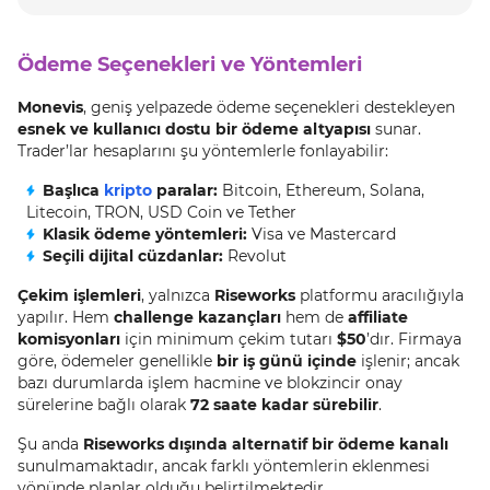
Ödeme Seçenekleri ve Yöntemleri
Monevis
, geniş yelpazede ödeme seçenekleri destekleyen
esnek ve kullanıcı dostu bir ödeme altyapısı
sunar.
Trader’lar hesaplarını şu yöntemlerle fonlayabilir:
Başlıca
kripto
paralar:
Bitcoin, Ethereum, Solana,
Litecoin, TRON, USD Coin ve Tether
Klasik ödeme yöntemleri:
Visa ve Mastercard
Seçili dijital cüzdanlar:
Revolut
Çekim işlemleri
, yalnızca
Riseworks
platformu aracılığıyla
yapılır. Hem
challenge kazançları
hem de
affiliate
komisyonları
için minimum çekim tutarı
$50
’dır. Firmaya
göre, ödemeler genellikle
bir iş günü içinde
işlenir; ancak
bazı durumlarda işlem hacmine ve blokzincir onay
sürelerine bağlı olarak
72 saate kadar sürebilir
.
Şu anda
Riseworks dışında alternatif bir ödeme kanalı
sunulmamaktadır, ancak farklı yöntemlerin eklenmesi
yönünde planlar olduğu belirtilmektedir.