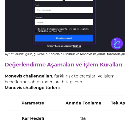
Ayrıntılarınızı girin, güvenli bir parola oluşturun ve Monevis kaydınızı tamamlayın
Değerlendirme Aşamaları ve İşlem Kuralları
Monevis challenge’ları
, farklı risk toleransları ve işlem
hedeflerine sahip trader’lara hitap eder.
Monevis challenge türleri:
Parametre
Anında Fonlama
Tek Aşa
Kâr Hedefi
%6