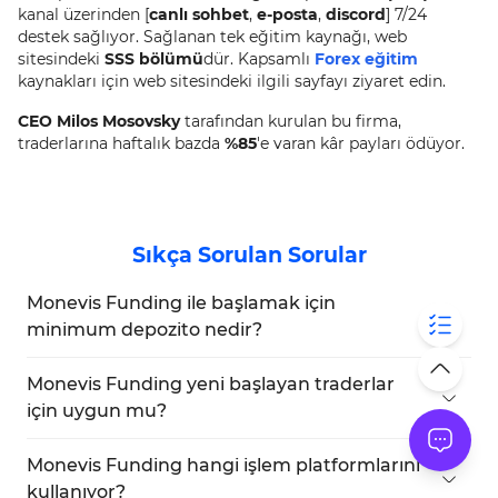
kanal üzerinden [
canlı sohbet
,
e-posta
,
discord
] 7/24
destek sağlıyor. Sağlanan tek eğitim kaynağı, web
sitesindeki
SSS bölümü
dür. Kapsamlı
Forex eğitim
kaynakları için web sitesindeki ilgili sayfayı ziyaret edin.
CEO Milos Mosovsky
tarafından kurulan bu firma,
traderlarına haftalık bazda
%85
'e varan kâr payları ödüyor.
Sıkça Sorulan Sorular
Monevis Funding ile başlamak için
minimum depozito nedir?
Minimum depozito, 5.000 dolarlık fonlanmış
hesap için 60 dolardan başlar.
Monevis Funding yeni başlayan traderlar
için uygun mu?
Herkese açık olmasına rağmen, meydan okuma
gereksinimleri nedeniyle biraz deneyim faydalıdır.
Monevis Funding hangi işlem platformlarını
kullanıyor?