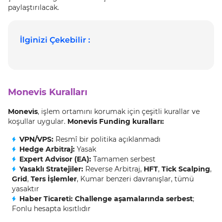
paylaştırılacak.
İlginizi Çekebilir :
Monevis Kuralları
Monevis
, işlem ortamını korumak için çeşitli kurallar ve
koşullar uygular.
Monevis Funding kuralları:
VPN/VPS:
Resmî bir politika açıklanmadı
Hedge Arbitraj:
Yasak
Expert Advisor (EA):
Tamamen serbest
Yasaklı Stratejiler:
Reverse Arbitraj,
HFT
,
Tick Scalping
,
Grid
,
Ters İşlemler
, Kumar benzeri davranışlar, tümü
yasaktır
Haber Ticareti: Challenge aşamalarında serbest
;
Fonlu hesapta kısıtlıdır