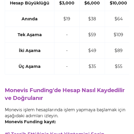
Hesap Büyüklüğü
$3,000
$6,000
$10,000
Anında
$19
$38
$64
Tek Aşama
-
$59
$109
İki Aşama
-
$49
$89
Üç Aşama
-
$35
$55
Monevis Funding'de Hesap Nasıl Kaydedilir
ve Doğrulanır
Monevis işlem hesaplarında işlem yapmaya başlamak için
aşağıdaki adımları izleyin.
Monevis Funding kayıt: