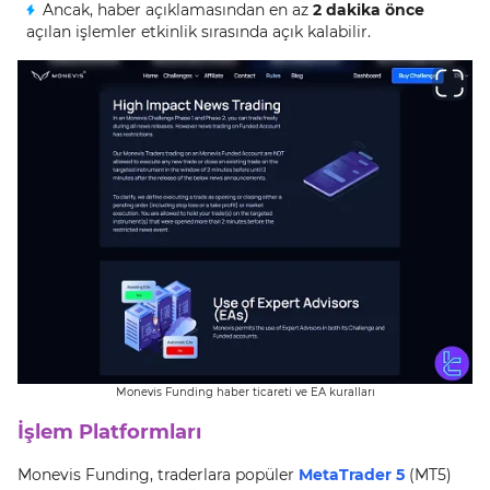
Ancak, haber açıklamasından en az
2 dakika önce
açılan işlemler etkinlik sırasında açık kalabilir.
Monevis Funding haber ticareti ve EA kuralları
İşlem Platformları
Monevis Funding, traderlara popüler
MetaTrader 5
(MT5)