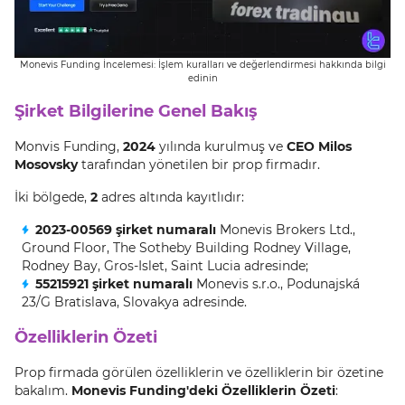
Monevis Funding İncelemesi: İşlem kuralları ve değerlendirmesi hakkında bilgi
edinin
Şirket Bilgilerine Genel Bakış
Monvis Funding,
2024
yılında kurulmuş ve
CEO Milos
Mosovsky
tarafından yönetilen bir prop firmadır.
İki bölgede,
2
adres altında kayıtlıdır:
2023-00569 şirket numaralı
Monevis Brokers Ltd.,
Ground Floor, The Sotheby Building Rodney Village,
Rodney Bay, Gros-Islet, Saint Lucia adresinde;
55215921 şirket numaralı
Monevis s.r.o., Podunajská
23/G Bratislava, Slovakya adresinde.
Özelliklerin Özeti
Prop firmada görülen özelliklerin ve özelliklerin bir özetine
bakalım.
Monevis Funding'deki Özelliklerin Özeti
: