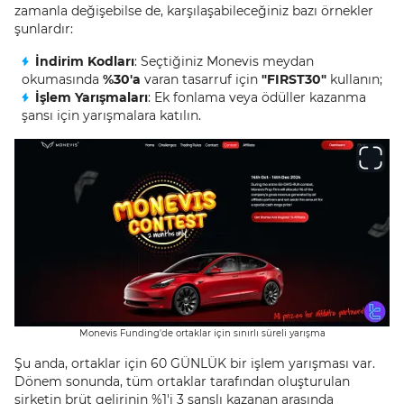
zamanla değişebilse de, karşılaşabileceğiniz bazı örnekler
şunlardır:
İndirim Kodları
: Seçtiğiniz Monevis meydan
okumasında
%30'a
varan tasarruf için
"FIRST30"
kullanın;
İşlem Yarışmaları
: Ek fonlama veya ödüller kazanma
şansı için yarışmalara katılın.
Monevis Funding'de ortaklar için sınırlı süreli yarışma
Şu anda, ortaklar için 60 GÜNLÜK bir işlem yarışması var.
Dönem sonunda, tüm ortaklar tarafından oluşturulan
şirketin brüt gelirinin %1'i 3 şanslı kazanan arasında