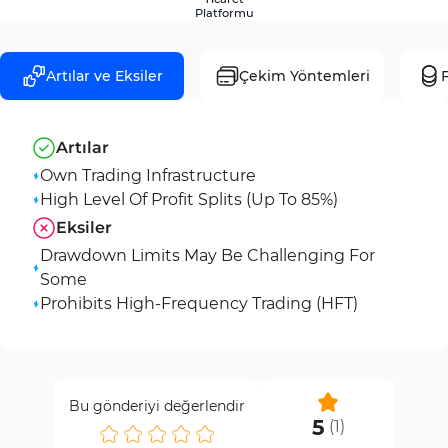
Platformu
Artılar ve Eksiler
Çekim Yöntemleri
F
Artılar
Own Trading Infrastructure
High Level Of Profit Splits (Up To 85%)
Eksiler
Drawdown Limits May Be Challenging For
Some
Prohibits High-Frequency Trading (HFT)
Bu gönderiyi değerlendir
5
(
1
)