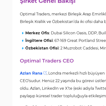
Şirket Genel Bakışı
Optimal Traders, merkezi Birleşik Arap Emirlik
Birleşik Krallık ve Özbekistan’da iki ofisi daha
Merkez Ofis
: Dubai Silicon Oasis, DDP, Buil
İngiltere Ofisi
: 67-169 Great Portland Stre
Özbekistan Ofisi
: 2 Muzrobot Caddesi, Mi
Optimal Traders CEO
Azlan Rana
, Londra merkezli hızlı büyüyen 
CEO’sudur. Henüz 22 yaşında bu görevi üstlen
oldu. Azlan, LinkedIn ve X’te (eski adıyla Twitt
paylaşıp küresel trader topluluğuyla etkileşim