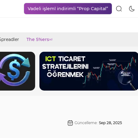
Vadeli işleml indirimli “Prop Capital”
Spreadler
The 5%ers
ad
Güncelleme:
Sep 28, 2025