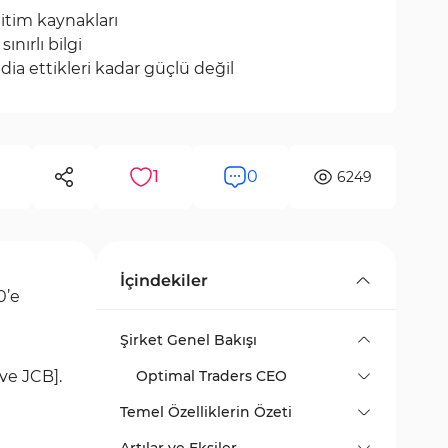
ğitim kaynakları
ınırlı bilgi
ia ettikleri kadar güçlü değil
1
0
6249
İçindekiler
0’e
Şirket Genel Bakışı
ve JCB].
Optimal Traders CEO
Temel Özelliklerin Özeti