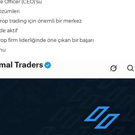
e Officer (CEO)’su
özümleri
 prop trading için önemli bir merkez
de aktif
op firm liderliğinde öne çıkan bir başarı
unu