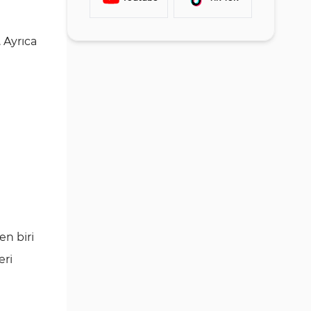
Programı
Mevcut Enstrümanlar
Martingale ve Arbitraj
Optimal Traders Eklentileri
Optimal Traders Kaldıraç
Stratejileri
. Ayrıca
Teklifleri
Haber Ticareti
Optimal Traders’ta Ödeme
Optimal Traders Ödeme
Seçenekleri Nelerdir?
Politikası
Optimal Traders’ta Ödeme
Süreci Nasıl İşler?
Komisyonlar ve Maliyetler
Optimal Traders Eğitim
Kaynakları Sunuyor mu?
Trust Skorları ve
en biri
Değerlendirmeler
eri
Müşteri Hizmetleri; İletişim
Kanalları ve Takvimi