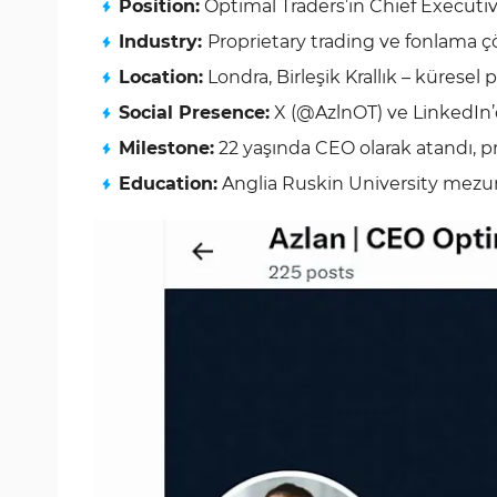
Position:
Optimal Traders’ın Chief Executiv
Industry:
Proprietary trading ve fonlama ç
Location:
Londra, Birleşik Krallık – küresel
Social Presence:
X (@AzlnOT) ve LinkedIn’
Milestone:
22 yaşında CEO olarak atandı, pr
Education:
Anglia Ruskin University mez