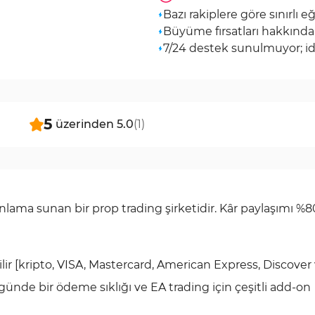
Bazı rakiplere göre sınırlı e
Büyüme fırsatları hakkında s
7/24 destek sunulmuyor; idd
5
üzerinden
5.0
(
1
)
ama sunan bir prop trading şirketidir. Kâr paylaşımı %8
r [kripto, VISA, Mastercard, American Express, Discover 
 günde bir ödeme sıklığı ve EA trading için çeşitli add-on