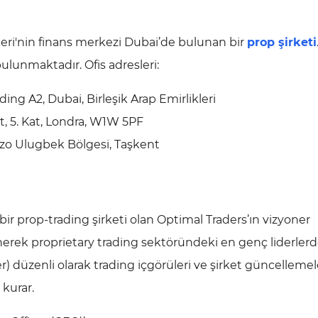
leri'nin finans merkezi Dubai’de bulunan bir
prop şirketi
 bulunmaktadır. Ofis adresleri:
ding A2, Dubai, Birleşik Arap Emirlikleri
et, 5. Kat, Londra, W1W 5PF
rzo Ulugbek Bölgesi, Taşkent
bir prop-trading şirketi olan Optimal Traders’ın vizyoner
erek proprietary trading sektöründeki en genç liderlerd
er) düzenli olarak trading içgörüleri ve şirket güncellemel
 kurar.