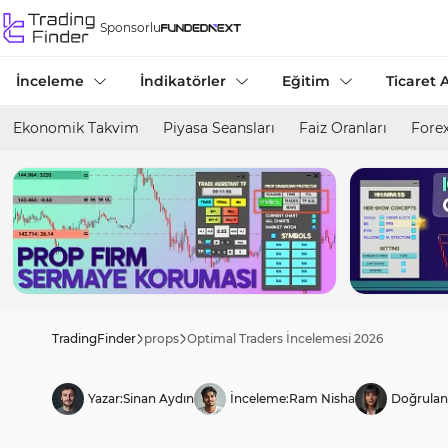
Sponsorlu
İnceleme
İndikatörler
Eğitim
Ticaret A
Ekonomik Takvim
Piyasa Seansları
Faiz Oranları
Forex
TradingFinder
props
Optimal Traders İncelemesi 2026
Yazar:
Sinan Aydın
İnceleme:
Ram Nisha
Doğrulan