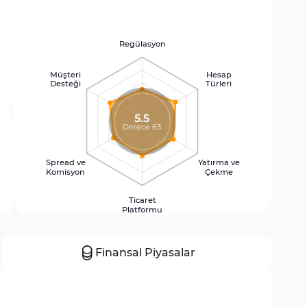
Regülasyon
Müşteri
Hesap
Desteği
Türleri
5.5
Derece 63
Spread ve
Yatırma ve
Komisyon
Çekme
Ticaret
Platformu
Finansal Piyasalar