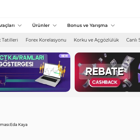
raçları
Ürünler
Bonus ve Yarışma
 Tatilleri
Forex Korelasyonu
Korku ve Açgözlülük
Canlı 
ması:
Eda Kaya