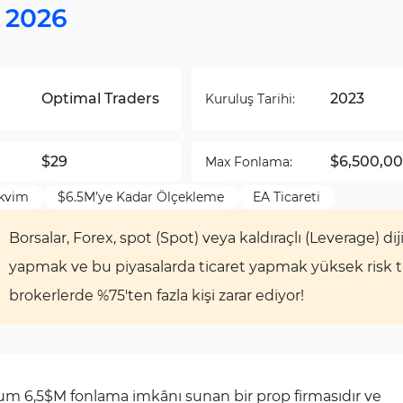
 2026
Optimal Traders
2023
Kuruluş Tarihi:
$29
$6,500,0
Max Fonlama:
kvim
$6.5M’ye Kadar Ölçekleme
EA Ticareti
Borsalar, Forex, spot (Spot) veya kaldıraçlı (Leverage) diji
yapmak ve bu piyasalarda ticaret yapmak yüksek risk taşı
brokerlerde %75'ten fazla kişi zarar ediyor!
m 6,5$M fonlama imkânı sunan bir prop firmasıdır ve