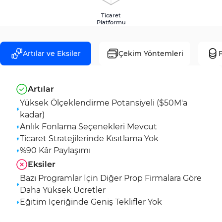
Ticaret
Platformu
Artılar ve Eksiler
Çekim Yöntemleri
F
Artılar
Yüksek Ölçeklendirme Potansiyeli ($50M'a
kadar)
Anlık Fonlama Seçenekleri Mevcut
Ticaret Stratejilerinde Kısıtlama Yok
%90 Kâr Paylaşımı
Eksiler
Bazı Programlar İçin Diğer Prop Firmalara Göre
Daha Yüksek Ücretler
Eğitim İçeriğinde Geniş Teklifler Yok