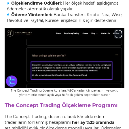
Ölçeklendirme Ödülleri:
Her ölçek hedefi aşıldığında
ödemeler otomatik olarak yapılır
Ödeme Yöntemleri:
Banka Transferi, Kripto Para, Wise,
Revolut ve PayPal, küresel erişilebilirlik için desteklenir
The Concept Trading ödeme kuralları, %90’a kadar kâr paylaşımı ve çoklu
yöntemlerle esnek aylık veya haftalık çekim seçenekleri sunar
The Concept Trading Ölçekleme Programı
The Concept Trading, düzenli olarak kâr elde eden
trader’ların fonlanmış hesaplarını
her ay %25 oranında
artırabildiği aylık bir ölçekleme modeli uygular. Ödemeler