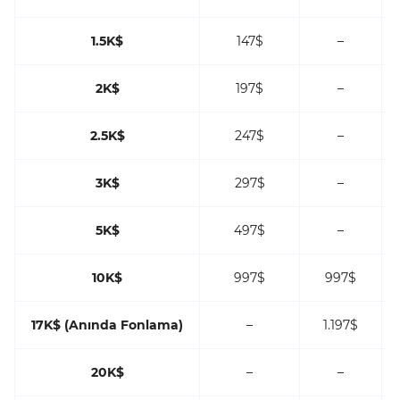
1.5K$
147$
–
2K$
197$
–
2.5K$
247$
–
3K$
297$
–
5K$
497$
–
10K$
997$
997$
17K$ (Anında Fonlama)
–
1.197$
20K$
–
–