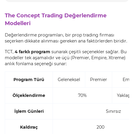
The Concept Trading Değerlendirme
Modelleri
Değerlendirme programları, bir prop trading firması
seçerken dikkate alınması gereken ana faktörlerden biridir.
TCT,
4 farklı program
sunarak çeşitli seçenekler sağlar. Bu
modeller tek aşamalıdır ve üçü (Premier, Empire, Xtreme)
anlık fonlama seçeneği sunar:
Program Türü
Geleneksel
Premier
Empi
Ölçeklendirme
70%
Yaklaşı
İşlem Günleri
Sınırsız
Kaldıraç
200