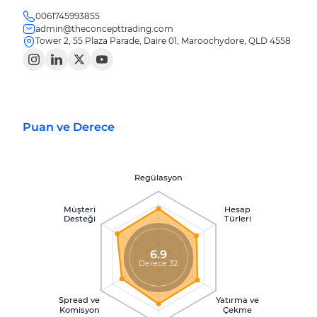
0061745993855
admin@theconcepttrading.com
Tower 2, 55 Plaza Parade, Daire 01, Maroochydore, QLD 4558
Puan ve Derece
Regülasyon
Müşteri
Hesap
Desteği
Türleri
6.9
Derece 32
Spread ve
Yatırma ve
Komisyon
Çekme