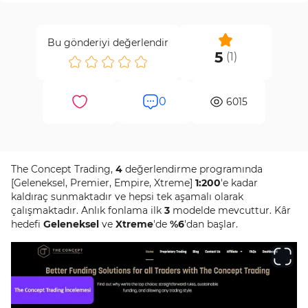
Bu gönderiyi değerlendir
5
(
1
)
0
6015
The Concept Trading,
4
değerlendirme programında
[Geleneksel, Premier, Empire, Xtreme]
1:200
'e kadar
kaldıraç sunmaktadır ve hepsi tek aşamalı olarak
çalışmaktadır. Anlık fonlama ilk
3
modelde mevcuttur. Kâr
hedefi
Geleneksel
ve
Xtreme
'de
%6
'dan başlar.