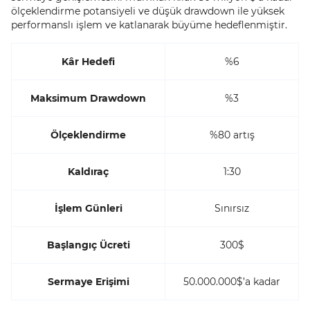
ölçeklendirme potansiyeli ve düşük drawdown ile yüksek
performanslı işlem ve katlanarak büyüme hedeflenmiştir.
Kâr Hedefi
%6
Maksimum Drawdown
%3
Ölçeklendirme
%80 artış
Kaldıraç
1:30
İşlem Günleri
Sınırsız
Başlangıç Ücreti
300$
Sermaye Erişimi
50.000.000$’a kadar