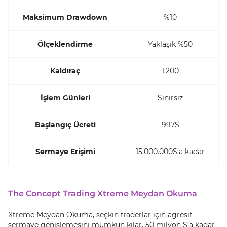
Maksimum Drawdown
%10
Ölçeklendirme
Yaklaşık %50
Kaldıraç
1:200
İşlem Günleri
Sınırsız
Başlangıç Ücreti
997$
Sermaye Erişimi
15.000.000$’a kadar
The Concept Trading Xtreme Meydan Okuma
Xtreme Meydan Okuma, seçkin traderlar için agresif
sermaye genişlemesini mümkün kılar. 50 milyon $’a kadar