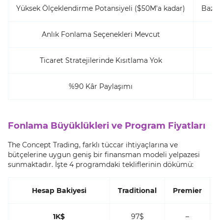
Yüksek Ölçeklendirme Potansiyeli ($50M'a kadar)
Bazı 
Anlık Fonlama Seçenekleri Mevcut
Ticaret Stratejilerinde Kısıtlama Yok
%90 Kâr Paylaşımı
Fonlama Büyüklükleri ve Program Fiyatları
The Concept Trading, farklı tüccar ihtiyaçlarına ve
bütçelerine uygun geniş bir finansman modeli yelpazesi
sunmaktadır. İşte 4 programdaki tekliflerinin dökümü:
Hesap Bakiyesi
Traditional
Premier
1K$
97$
–