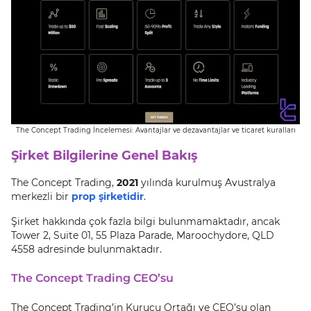
The Concept Trading İncelemesi: Avantajlar ve dezavantajlar ve ticaret kuralları
Şirket Bilgilerine Genel Bakış
The Concept Trading,
2021
yılında kurulmuş Avustralya
merkezli bir
prop şirketidir
.
Şirket hakkında çok fazla bilgi bulunmamaktadır, ancak
Tower 2, Suite 01, 55 Plaza Parade, Maroochydore, QLD
4558 adresinde bulunmaktadır.
The Concept Trading CEO’su
The Concept Trading’in Kurucu Ortağı ve CEO’su olan