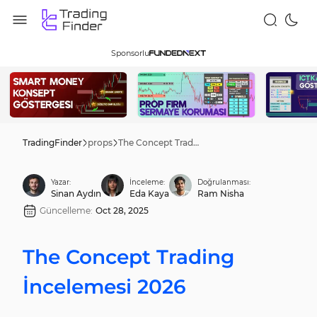
Sponsorlu
TradingFinder
props
The Concept Trading İncelemesi 2026
Yazar:
İnceleme:
Doğrulanması:
Sinan Aydın
Eda Kaya
Ram Nisha
Güncelleme:
Oct 28, 2025
The Concept Trading
İncelemesi 2026