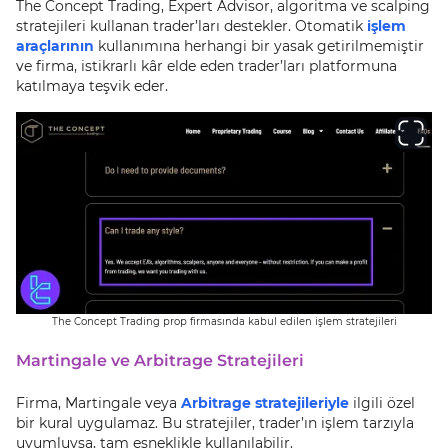
The Concept Trading, Expert Advisor, algoritma ve scalping
stratejileri kullanan trader’ları destekler. Otomatik
işlem
araçlarının
kullanımına herhangi bir yasak getirilmemiştir
ve firma, istikrarlı kâr elde eden trader’ları platformuna
katılmaya teşvik eder.
The Concept Trading prop firmasında kabul edilen işlem stratejileri
Martingale ve Arbitrage Stratejileri
Firma, Martingale veya
Arbitrage stratejileriyle
ilgili özel
bir kural uygulamaz. Bu stratejiler, trader’ın işlem tarzıyla
uyumluysa, tam esneklikle kullanılabilir.