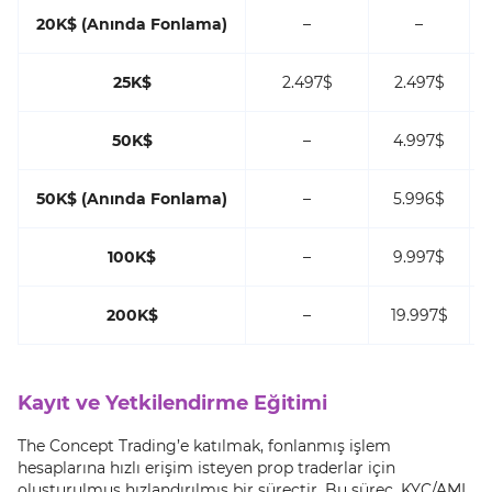
20K$ (Anında Fonlama)
–
–
25K$
2.497$
2.497$
50K$
–
4.997$
50K$ (Anında Fonlama)
–
5.996$
100K$
–
9.997$
200K$
–
19.997$
Kayıt ve Yetkilendirme Eğitimi
The Concept Trading’e katılmak, fonlanmış işlem
hesaplarına hızlı erişim isteyen prop traderlar için
oluşturulmuş hızlandırılmış bir süreçtir. Bu süreç, KYC/AML