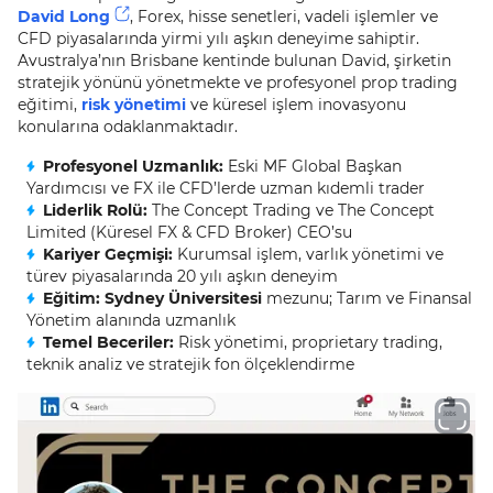
David Long
, Forex, hisse senetleri, vadeli işlemler ve
CFD piyasalarında yirmi yılı aşkın deneyime sahiptir.
Avustralya’nın Brisbane kentinde bulunan David, şirketin
stratejik yönünü yönetmekte ve profesyonel prop trading
eğitimi,
risk yönetimi
ve küresel işlem inovasyonu
konularına odaklanmaktadır.
Profesyonel Uzmanlık:
Eski MF Global Başkan
Yardımcısı ve FX ile CFD’lerde uzman kıdemli trader
Liderlik Rolü:
The Concept Trading ve The Concept
Limited (Küresel FX & CFD Broker) CEO’su
Kariyer Geçmişi:
Kurumsal işlem, varlık yönetimi ve
türev piyasalarında 20 yılı aşkın deneyim
Eğitim: Sydney Üniversitesi
mezunu; Tarım ve Finansal
Yönetim alanında uzmanlık
Temel Beceriler:
Risk yönetimi, proprietary trading,
teknik analiz ve stratejik fon ölçeklendirme