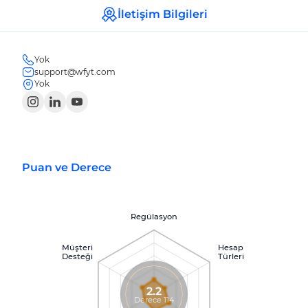
İletişim Bilgileri
Yok
support@wfyt.com
Yok
Puan ve Derece
Regülasyon
Müşteri
Hesap
Desteği
Türleri
2.2
Derece 114