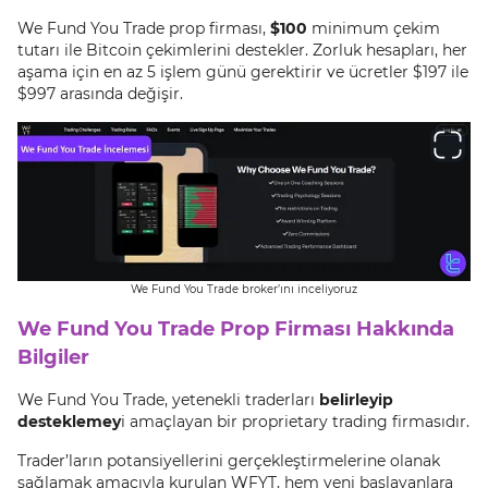
We Fund You Trade prop firması,
$100
minimum çekim
tutarı ile Bitcoin çekimlerini destekler. Zorluk hesapları, her
aşama için en az 5 işlem günü gerektirir ve ücretler $197 ile
$997 arasında değişir.
We Fund You Trade broker’ını inceliyoruz
We Fund You Trade Prop Firması Hakkında
Bilgiler
We Fund You Trade, yetenekli traderları
belirleyip
desteklemey
i amaçlayan bir proprietary trading firmasıdır.
Trader’ların potansiyellerini gerçekleştirmelerine olanak
sağlamak amacıyla kurulan WFYT, hem yeni başlayanlara