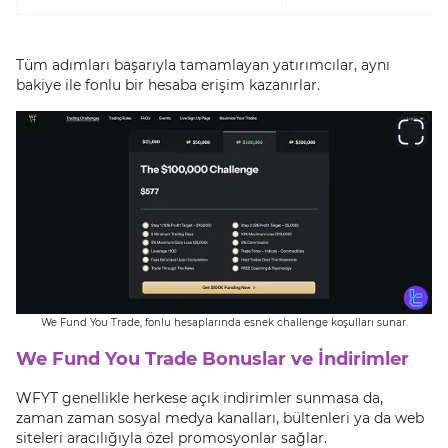
Tüm adımları başarıyla tamamlayan yatırımcılar, aynı
bakiye ile fonlu bir hesaba erişim kazanırlar.
We Fund You Trade, fonlu hesaplarında esnek challenge koşulları sunar.
We Fund You Trade Bonuslar ve İndirimler
WFYT genellikle herkese açık indirimler sunmasa da,
zaman zaman sosyal medya kanalları, bültenleri ya da web
siteleri aracılığıyla özel promosyonlar sağlar.