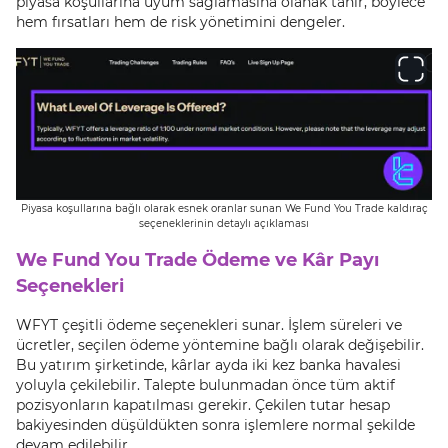
piyasa koşullarına uyum sağlamasına olanak tanır, böylece
hem fırsatları hem de risk yönetimini dengeler.
Piyasa koşullarına bağlı olarak esnek oranlar sunan We Fund You Trade kaldıraç
seçeneklerinin detaylı açıklaması
We Fund You Trade Ödeme ve Kâr Payı
Seçenekleri
WFYT çeşitli ödeme seçenekleri sunar. İşlem süreleri ve
ücretler, seçilen ödeme yöntemine bağlı olarak değişebilir.
Bu yatırım şirketinde, kârlar ayda iki kez banka havalesi
yoluyla çekilebilir. Talepte bulunmadan önce tüm aktif
pozisyonların kapatılması gerekir. Çekilen tutar hesap
bakiyesinden düşüldükten sonra işlemlere normal şekilde
devam edilebilir.