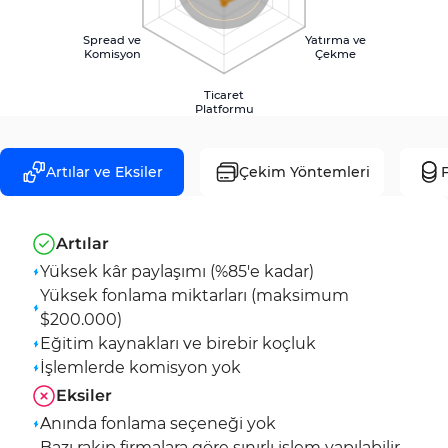
Spread ve
Yatırma ve
Komisyon
Çekme
Ticaret
Platformu
Artılar ve Eksiler
Çekim Yöntemleri
F
Artılar
Yüksek kâr paylaşımı (%85'e kadar)
Yüksek fonlama miktarları (maksimum
$200.000)
Eğitim kaynakları ve birebir koçluk
İşlemlerde komisyon yok
Eksiler
Anında fonlama seçeneği yok
Bazı rakip firmalara göre sınırlı işlem yapılabilir