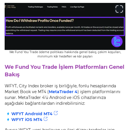
We Fund You Trade ödeme politikası hakkında genel bakış; çekim koşulları,
minimum kâr hedefleri ve kâr payları
We Fund You Trade İşlem Platformları Genel
Bakış
WFYT, City Index broker iş birliğiyle, fonlu hesaplarında
Market Book ve MT4 (
MetaTrader 4
) işlem platformlarını
sunar. MetaTrader 4'ü Android ve iOS cihazlarınıza
aşağıdaki bağlantılardan indirebilirsiniz:
WFYT Android MT4
WFYT iOS MT4
Ayrıca WFYT, yeni başlayan ve ileri düzey traderlar için