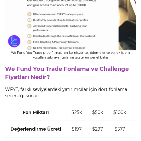
We Fund You Trade prop firmasının komisyonlar, ödemeler ve esnek işlem
koşulları gibi avantajlarını gösteren genel bakış
We Fund You Trade Fonlama ve Challenge
Fiyatları Nedir?
WFYT, farklı seviyelerdeki yatırımcılar için dört fonlama
seçeneği sunar:
Fon Miktarı
$25k
$50k
$100k
$
Değerlendirme Ücreti
$197
$297
$577
$