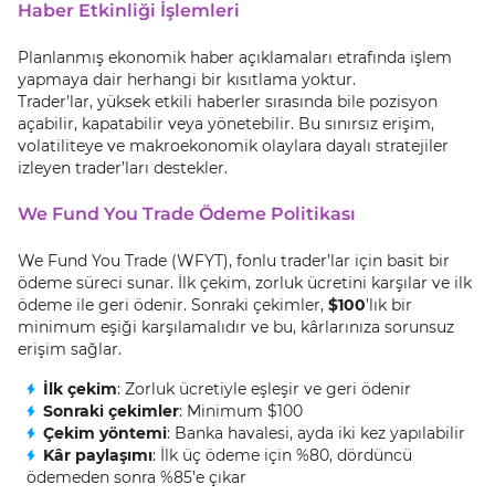
Haber Etkinliği İşlemleri
Planlanmış ekonomik haber açıklamaları etrafında işlem
yapmaya dair herhangi bir kısıtlama yoktur.
Trader’lar, yüksek etkili haberler sırasında bile pozisyon
açabilir, kapatabilir veya yönetebilir. Bu sınırsız erişim,
volatiliteye ve makroekonomik olaylara dayalı stratejiler
izleyen trader’ları destekler.
We Fund You Trade Ödeme Politikası
We Fund You Trade (WFYT), fonlu trader’lar için basit bir
ödeme süreci sunar. İlk çekim, zorluk ücretini karşılar ve ilk
ödeme ile geri ödenir. Sonraki çekimler,
$100
’lık bir
minimum eşiği karşılamalıdır ve bu, kârlarınıza sorunsuz
erişim sağlar.
İlk çekim
: Zorluk ücretiyle eşleşir ve geri ödenir
Sonraki çekimler
: Minimum $100
Çekim yöntemi
: Banka havalesi, ayda iki kez yapılabilir
Kâr paylaşımı
: İlk üç ödeme için %80, dördüncü
ödemeden sonra %85’e çıkar