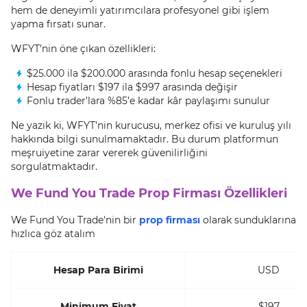
hem de deneyimli yatırımcılara profesyonel gibi işlem
yapma fırsatı sunar.
WFYT’nin öne çıkan özellikleri:
$25.000 ila $200.000 arasında fonlu hesap seçenekleri
Hesap fiyatları $197 ila $997 arasında değişir
Fonlu trader’lara %85’e kadar kâr paylaşımı sunulur
Ne yazık ki, WFYT’nin kurucusu, merkez ofisi ve kuruluş yılı
hakkında bilgi sunulmamaktadır. Bu durum platformun
meşruiyetine zarar vererek güvenilirliğini
sorgulatmaktadır.
We Fund You Trade Prop Firması Özellikleri
We Fund You Trade'nin bir
prop firması
olarak sunduklarına
hızlıca göz atalım
Hesap Para Birimi
USD
Minimum Fiyat
$197