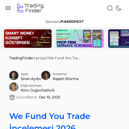
Sponsorlu
TradingFinder
props
We Fund You Trade İncelemesi 2026
Yazar:
İnceleme:
Sinan Aydın
Rajesh Sharma
Doğrulanması:
Nino Gogochashvili
Güncelleme:
Dec 10, 2025
We Fund You Trade
İncelemesi 2026