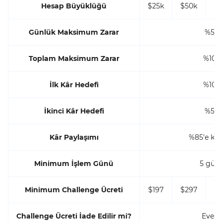
Hesap Büyüklüğü
$25k
$50k
$1
Günlük Maksimum Zarar
%5
Toplam Maksimum Zarar
%10
İlk Kâr Hedefi
%10
İkinci Kâr Hedefi
%5
Kâr Paylaşımı
%85'e ka
Minimum İşlem Günü
5 gün
Minimum Challenge Ücreti
$197
$297
$
Challenge Ücreti İade Edilir mi?
Evet