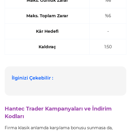
Maks. Günlük Zarar
%6
Maks. Toplam Zarar
%6
Kâr Hedefi
-
Kaldıraç
1:50
İlginizi Çekebilir :
Hantec Trader Kampanyaları ve İndirim
Kodları
Firma klasik anlamda karşılama bonusu sunmasa da,