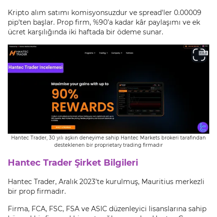
Kripto alım satımı komisyonsuzdur ve spread'ler 0.00009
pip'ten başlar. Prop firm, %90’a kadar kâr paylaşımı ve ek
ücret karşılığında iki haftada bir ödeme sunar.
Hantec Trader, 30 yılı aşkın deneyime sahip Hantec Markets brokeri tarafından
desteklenen bir proprietary trading firmadır
Hantec Trader Şirket Bilgileri
Hantec Trader, Aralık 2023’te kurulmuş, Mauritius merkezli
bir prop firmadır.
Firma, FCA, FSC, FSA ve ASIC düzenleyici lisanslarına sahip