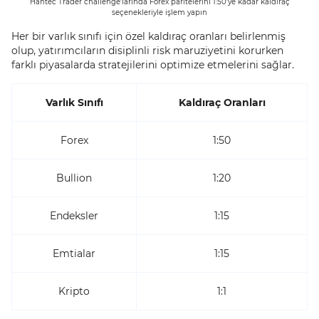
Hantec Trader challenge’larında Forex paritelerini 1:50’ye kadar kaldıraç
seçenekleriyle işlem yapın
Her bir varlık sınıfı için özel kaldıraç oranları belirlenmiş
olup, yatırımcıların disiplinli risk maruziyetini korurken
farklı piyasalarda stratejilerini optimize etmelerini sağlar.
Varlık Sınıfı
Kaldıraç Oranları
Forex
1:50
Bullion
1:20
Endeksler
1:15
Emtialar
1:15
Kripto
1:1