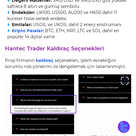
Değerli Madenler:
XAU/USD ve XAG/USD gibi yüksek
saflıkta 8 altın ve gümüş sembolü
Endeksler:
UK100, US500, AU200 ve HK50 dahil 11
küresel hisse senedi endeksi
Emtialar:
USOIL ve UKOIL dahil 2 enerji enstrümanı
Kripto Paralar
:
BTC, ETH, XRP, LTC ve SOL dahil en
popüler 14 dijital varlık
Hantec Trader Kaldıraç Seçenekleri
Prop firmanın
kaldıraç
seçenekleri, işlem esnekliğini
sorumlu risk yönetimi ile dengelemek için tasarlanmıştır.