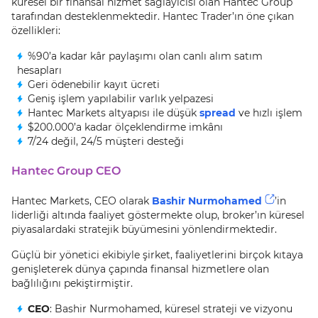
küresel bir finansal hizmet sağlayıcısı olan Hantec Group
tarafından desteklenmektedir. Hantec Trader’ın öne çıkan
özellikleri:
%90’a kadar kâr paylaşımı olan canlı alım satım
hesapları
Geri ödenebilir kayıt ücreti
Geniş işlem yapılabilir varlık yelpazesi
Hantec Markets altyapısı ile düşük
spread
ve hızlı işlem
$200.000’a kadar ölçeklendirme imkânı
7/24 değil, 24/5 müşteri desteği
Hantec Group CEO
Hantec Markets, CEO olarak
Bashir Nurmohamed
’in
liderliği altında faaliyet göstermekte olup, broker’ın küresel
piyasalardaki stratejik büyümesini yönlendirmektedir.
Güçlü bir yönetici ekibiyle şirket, faaliyetlerini birçok kıtaya
genişleterek dünya çapında finansal hizmetlere olan
bağlılığını pekiştirmiştir.
CEO
: Bashir Nurmohamed, küresel strateji ve vizyonu