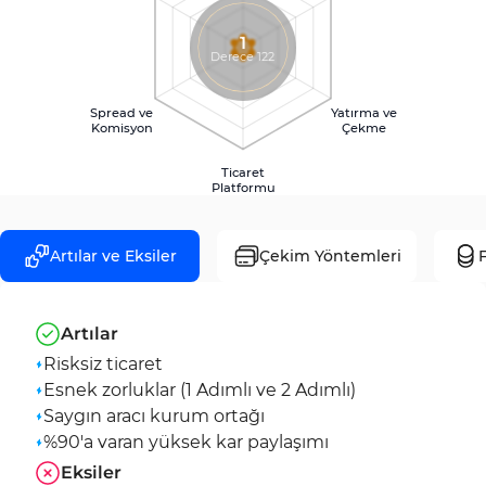
1
Derece 122
Spread ve
Yatırma ve
Komisyon
Çekme
Ticaret
Platformu
Artılar ve Eksiler
Çekim Yöntemleri
F
Artılar
Risksiz ticaret
Esnek zorluklar (1 Adımlı ve 2 Adımlı)
Saygın aracı kurum ortağı
%90'a varan yüksek kar paylaşımı
Eksiler