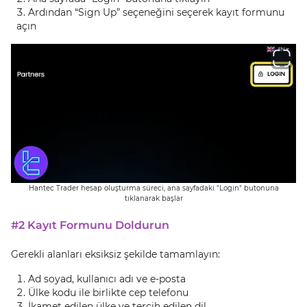
Ardından “Sign Up” seçeneğini seçerek kayıt formunu
açın
Hantec Trader hesap oluşturma süreci, ana sayfadaki "Login" butonuna
tıklanarak başlar
#2 Kayıt Formunu Doldurun
Gerekli alanları eksiksiz şekilde tamamlayın:
Ad soyad, kullanıcı adı ve e-posta
Ülke kodu ile birlikte cep telefonu
İkamet edilen ülke ve tercih edilen dil