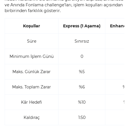
ve Anında Fonlama challenge’ları, işlem koşulları açısından
birbirinden farklılık gösterir.
Koşullar
Express (1 Aşama)
Enhance
Süre
Sınırsız
Sı
Minimum İşlem Günü
0
Maks. Günlük Zarar
%5
%5
Maks. Toplam Zarar
%6
%10
Kâr Hedefi
%10
%1
Kaldıraç
1:50