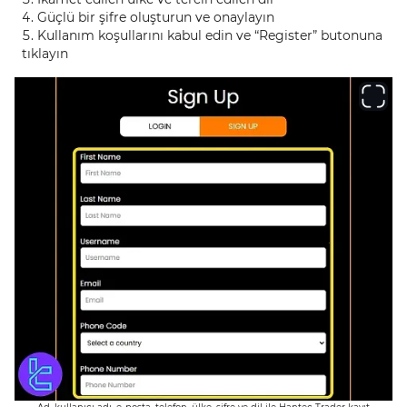
Güçlü bir şifre oluşturun ve onaylayın
Kullanım koşullarını kabul edin ve “Register” butonuna
tıklayın