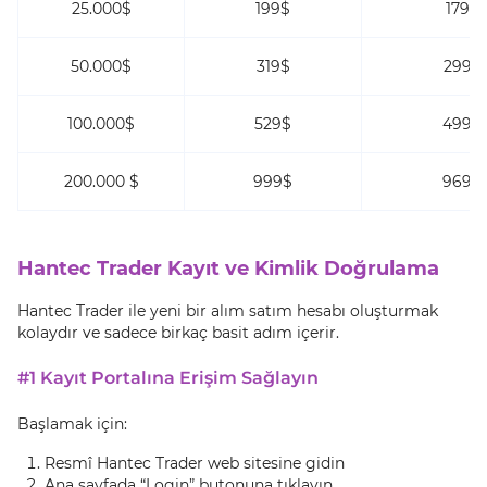
25.000$
199$
179$
50.000$
319$
299$
100.000$
529$
499$
200.000 $
999$
969$
Hantec Trader Kayıt ve Kimlik Doğrulama
Hantec Trader ile yeni bir alım satım hesabı oluşturmak
kolaydır ve sadece birkaç basit adım içerir.
#1 Kayıt Portalına Erişim Sağlayın
Başlamak için:
Resmî Hantec Trader web sitesine gidin
Ana sayfada “Login” butonuna tıklayın