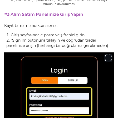
Ad, kullanıcı adı, e-posta, telefon, ülke, şifre ve dil ile Hantec Trader kayıt
formunun doldurulması
#3 Alım Satım Panelinize Giriş Yapın
Kayıt tamamlandıktan sonra:
Giriş sayfasında e-posta ve şifrenizi girin
“Sign In” butonuna tıklayın ve doğrudan trader
panelinize erişin (herhangi bir doğrulama gerekmeden)