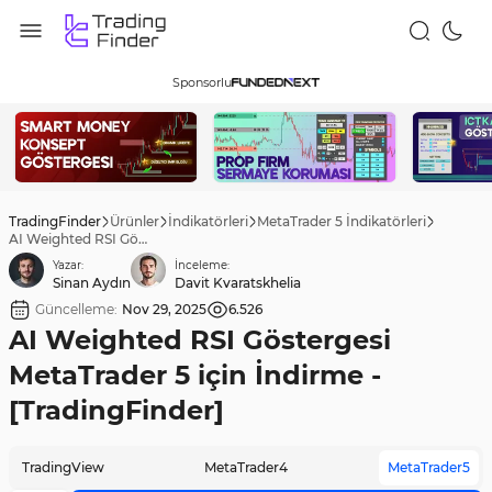
Sponsorlu
TradingFinder
Ürünler
İndikatörleri
MetaTrader 5 İndikatörleri
AI Weighted RSI Göstergesi MetaTrader 5 için İndirme - [TradingFinder]
Yazar:
İnceleme:
Sinan Aydın
Davit Kvaratskhelia
Güncelleme:
Nov 29, 2025
6.526
AI Weighted RSI Göstergesi
MetaTrader 5 için İndirme -
[TradingFinder]
TradingView
MetaTrader4
MetaTrader5