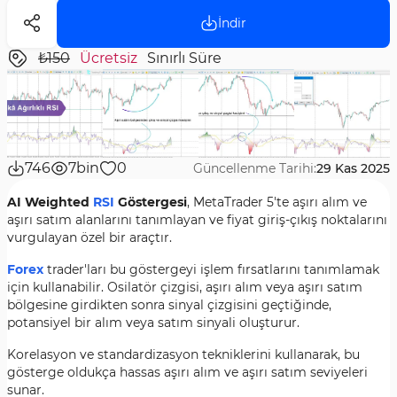
İndir
₺150
Ücretsiz
Sınırlı Süre
746
7bin
0
Güncellenme Tarihi:
29 Kas 2025
AI Weighted
RSI
Göstergesi
, MetaTrader 5'te aşırı alım ve
aşırı satım alanlarını tanımlayan ve fiyat giriş-çıkış noktalarını
vurgulayan özel bir araçtır.
Forex
trader'ları bu göstergeyi işlem fırsatlarını tanımlamak
için kullanabilir. Osilatör çizgisi, aşırı alım veya aşırı satım
bölgesine girdikten sonra sinyal çizgisini geçtiğinde,
potansiyel bir alım veya satım sinyali oluşturur.
Korelasyon ve standardizasyon tekniklerini kullanarak, bu
gösterge oldukça hassas aşırı alım ve aşırı satım seviyeleri
sunar.