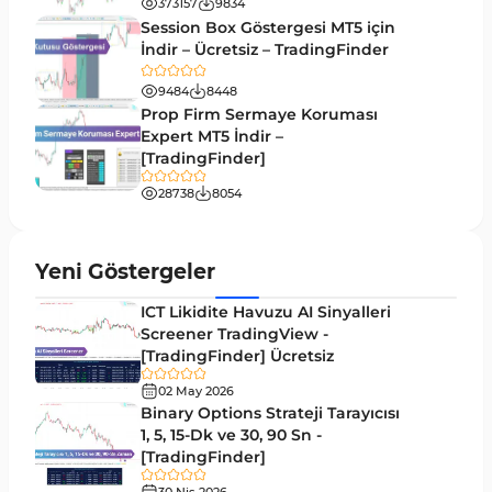
373157
9834
MetaTrader 5’te Drawdown Göstergeleri
1
Session Box Göstergesi MT5 için
İndir – Ücretsiz – TradingFinder
Pivot and Fraktallar MT5 Göstergeleri
27
9484
8448
Forward MT5 Göstergeleri
176
Prop Firm Sermaye Koruması
Elliott Dalga Teorisi MT5 Göstergeleri
Expert MT5 İndir –
9
[TradingFinder]
Bantlar ve Kanallar MT5 Göstergeleri
54
28738
8054
MT5 için Hareketli Ortalama Göstergeleri
22
Yeniden Çizilmeyen MT5 Göstergeleri
25
Yeni Göstergeler
Giriş ve Çıkış MT5 Göstergeleri
44
ICT Likidite Havuzu AI Sinyalleri
Hacim MT5 Göstergeleri
Screener TradingView -
23
[TradingFinder] Ücretsiz
Gecikmeli MT5 Göstergeleri
33
02 May 2026
Swing Trading MT5 Göstergeleri
Binary Options Strateji Tarayıcısı
172
1, 5, 15-Dk ve 30, 90 Sn -
Para Birimi Gücü MT5 Göstergeleri
112
[TradingFinder]
Momentum Göstergeleri MT5 için
35