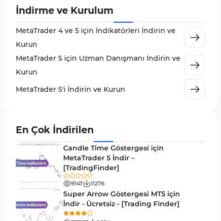
İndirme ve Kurulum
MetaTrader 5 için Order Flow Göstergeleri
1
MetaTrader 4 ve 5 için İndikatörleri İndirin ve
MetaTrader 5 için Expert Advisor (EA)
5
Kurun
MetaTrader 5 için Zigzag Göstergeleri
3
MetaTrader 5 için Uzman Danışmanı İndirin ve
Sinyal ve Tahmin MT5 Göstergeleri
232
Kurun
MetaTrader 5 için Volume Profile Göstergeleri
2
MetaTrader 5'i İndirin ve Kurun
Akıllı Para MT5 Göstergeleri
78
Grafik ve Klasik MT5 Göstergeleri
49
En Çok İndirilen
Binary Options MT5 Göstergeleri
19
Candle Time Göstergesi için
M1-M5 Zaman Dilimleri MT5 Göstergeler
MetaTrader 5 İndir –
35
[TradingFinder]
ICT MT5 Göstergeleri
96
9147
11276
MetaTrader 5 için VWAP Göstergeleri
2
Super Arrow Göstergesi MT5 için
İndir - Ücretsiz - [Trading Finder]
Emtia MT5 Göstergeleri
229