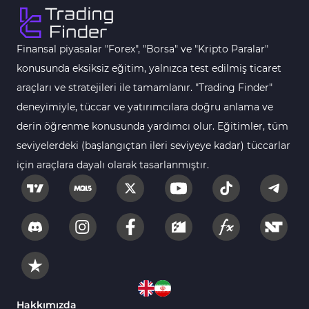
Fast Scalping MT5 Göstergeleri
47
Gün İçi (Intraday) MT5 Göstergeleri
347
Finansal piyasalar "Forex", "Borsa" ve "Kripto Paralar"
Forex MT5 Göstergeleri
611
konusunda eksiksiz eğitim, yalnızca test edilmiş ticaret
Kurumsal Hisse Senedi MT5 Göstergeleri
araçları ve stratejileri ile tamamlanır. "Trading Finder"
276
deneyimiyle, tüccar ve yatırımcılara doğru anlama ve
Aralık Göstergeleri MT5 Göstergeleri
44
derin öğrenme konusunda yardımcı olur. Eğitimler, tüm
Hisse Senedi MT5 Göstergeleri
540
seviyelerdeki (başlangıçtan ileri seviyeye kadar) tüccarlar
Eğitimsel MT5 Göstergeleri
9
için araçlara dayalı olarak tasarlanmıştır.
Arz ve Talep MT5 Göstergeleri
15
Temel Analiz MT5 Göstergeleri
2
MetaTrader 5 için Yapay Zekâ (AI) Göstergeleri
5
MT5 için Piyasa Duyarlılığı Göstergeleri
1
MetaTrader 5 için Fibonacci Göstergeleri
2
Hakkımızda