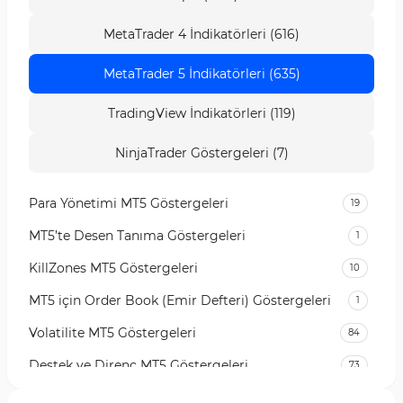
MetaTrader 4 İndikatörleri (616)
MetaTrader 5 İndikatörleri (635)
TradingView İndikatörleri (119)
NinjaTrader Göstergeleri (7)
Para Yönetimi MT5 Göstergeleri
19
MT5’te Desen Tanıma Göstergeleri
1
KillZones MT5 Göstergeleri
10
MT5 için Order Book (Emir Defteri) Göstergeleri
1
Volatilite MT5 Göstergeleri
84
Destek ve Direnç MT5 Göstergeleri
73
Likidite MT5 Göstergeleri
65