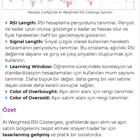
Nasdaq Grafiğinde AI Weighted RSI Gösterge Ayarları
RSI Length:
RSI hesaplama periyodunu tanımlar. Periyot
ne kadar uzun olursa, gösterge o kadar az hassas olur ve
fiyat hareketleri hafif bir gecikmeyle gösterilir;
Signal Length:
Sinyal çizgisi olarak kullanılan hareketli
ortalamanın periyodunu tanımlar. Bu ortalama, ağırlıklı RSI
değerine dayanır ve giriş ve çıkış sinyalleri oluşturmak için
kullanılır;
Learning Window:
Öğrenme sürecindeki korelasyon ve
standardizasyon hesaplamaları için kullanılan mum sayısını
tanımlar. Daha büyük bir değer, daha geniş bir veri setine
dayalı olarak daha kararlı sonuçlar sağlar;
Color of Overbought:
Aşırı alım alanı için rengi tanımlar;
Color of Oversold:
Aşırı satım alanı için rengi tanımlar.
Özet
AI Weighted RSI Göstergesi, grafiklerde aşırı alım ve aşırı
satım bölgelerini tespit etmek isteyen trader'lar için
tasarlanmış gelişmiş
ve pratik bir osilatördür.