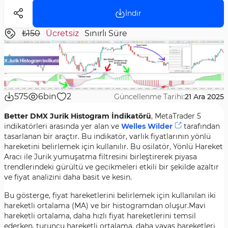
İndir
₺150
Ücretsiz
Sınırlı Süre
575
6bin
2
Güncellenme Tarihi:
21 Ara 2025
Better DMX Jurik Histogram İndikatörü
, MetaTrader 5
indikatörleri arasında yer alan ve
Welles Wilder
tarafından
tasarlanan bir araçtır. Bu indikatör, varlık fiyatlarının yönlü
hareketini belirlemek için kullanılır. Bu osilatör, Yönlü Hareket
Aracı ile Jurik yumuşatma filtresini birleştirerek piyasa
trendlerindeki gürültü ve gecikmeleri etkili bir şekilde azaltır
ve fiyat analizini daha basit ve kesin.
Bu gösterge, fiyat hareketlerini belirlemek için kullanılan iki
hareketli ortalama (MA) ve bir histogramdan oluşur.Mavi
hareketli ortalama, daha hızlı fiyat hareketlerini temsil
ederken, turuncu hareketli ortalama, daha yavaş hareketleri