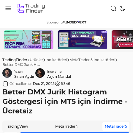
Sponsorlu
TradingFinder
Ürünler
İndikatörleri
MetaTrader 5 İndikatörleri
Better DMX Jurik Histogram Göstergesi İçin MT5 için İndirme - Ücretsiz
Yazar:
İnceleme:
Sinan Aydın
Arjun Mandal
Güncelleme:
Dec 21, 2025
6.346
Better DMX Jurik Histogram
Göstergesi İçin MT5 için İndirme -
Ücretsiz
TradingView
MetaTrader4
MetaTrader5