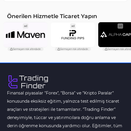
MetaTrader 5 için Haber (News) Göstergeleri
2
MACD Göstergeleri MetaTrader 5 için
15
Önerilen Hizmetle Ticaret Yapın
Çoklu Zaman Dilimleri MT5 Göstergeler
579
ad
ad
ad
Aşırı Alım ve Aşırı Satım MT5 Göstergeleri
27
Endeks MT5 Göstergeleri
292
Sermayen risk altındadır.
Sermayen risk altındadır.
Sermayen risk altınd
Tersine Dönüş MT5 Göstergeleri
498
Vadeli İşlem MT5 Göstergeleri
16
Fast Scalping MT5 Göstergeleri
47
Gün İçi (Intraday) MT5 Göstergeleri
347
Finansal piyasalar "Forex", "Borsa" ve "Kripto Paralar"
Forex MT5 Göstergeleri
611
konusunda eksiksiz eğitim, yalnızca test edilmiş ticaret
Kurumsal Hisse Senedi MT5 Göstergeleri
araçları ve stratejileri ile tamamlanır. "Trading Finder"
276
deneyimiyle, tüccar ve yatırımcılara doğru anlama ve
Aralık Göstergeleri MT5 Göstergeleri
44
derin öğrenme konusunda yardımcı olur. Eğitimler, tüm
Hisse Senedi MT5 Göstergeleri
540