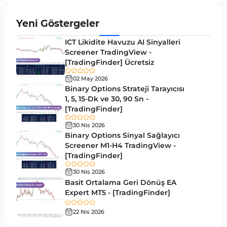
Yeniden Çizilmeyen MT5 Göstergeleri
25
Yeni Göstergeler
Giriş ve Çıkış MT5 Göstergeleri
44
ICT Likidite Havuzu AI Sinyalleri
Hacim MT5 Göstergeleri
Screener TradingView -
23
[TradingFinder] Ücretsiz
Gecikmeli MT5 Göstergeleri
33
02 May 2026
Swing Trading MT5 Göstergeleri
Binary Options Strateji Tarayıcısı
172
1, 5, 15-Dk ve 30, 90 Sn -
Para Birimi Gücü MT5 Göstergeleri
112
[TradingFinder]
Momentum Göstergeleri MT5 için
35
30 Nis 2026
Binary Options Sinyal Sağlayıcı
Ticaret döngüleri MT5 Göstergeleri
20
Screener M1-H4 TradingView -
[TradingFinder]
M15-M30 Zaman Dilimleri MT5 Göstergeler
42
30 Nis 2026
Öncü MT5 Göstergeleri
75
Basit Ortalama Geri Dönüş EA
Expert MT5 - [TradingFinder]
Günlük-Haftalık Zaman Dilimleri MT5 Göstergeler
17
22 Nis 2026
MetaTrader 5 için Kill Zones Göstergeleri
1