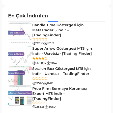
Akıllı Para MT5 Göstergeleri
78
Grafik ve Klasik MT5 Göstergeleri
49
En Çok İndirilen
Binary Options MT5 Göstergeleri
19
Candle Time Göstergesi için
M1-M5 Zaman Dilimleri MT5 Göstergeler
MetaTrader 5 İndir –
35
[TradingFinder]
ICT MT5 Göstergeleri
96
9200
11292
MetaTrader 5 için VWAP Göstergeleri
2
Super Arrow Göstergesi MT5 için
İndir - Ücretsiz - [Trading Finder]
Emtia MT5 Göstergeleri
229
375097
9842
MetaTrader 5’te Drawdown Göstergeleri
1
Session Box Göstergesi MT5 için
İndir – Ücretsiz – TradingFinder
Pivot and Fraktallar MT5 Göstergeleri
27
9540
8471
Forward MT5 Göstergeleri
176
Prop Firm Sermaye Koruması
Elliott Dalga Teorisi MT5 Göstergeleri
Expert MT5 İndir –
9
[TradingFinder]
Bantlar ve Kanallar MT5 Göstergeleri
54
28835
8060
MT5 için Hareketli Ortalama Göstergeleri
22