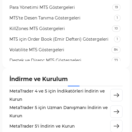
Para Yönetimi MT5 Göstergeleri
19
MT5’te Desen Tanıma Göstergeleri
1
KillZones MT5 Göstergeleri
10
MT5 için Order Book (Emir Defteri) Göstergeleri
1
Volatilite MT5 Göstergeleri
84
Destek ve Direnç MT5 Göstergeleri
73
Likidite MT5 Göstergeleri
65
İndirme ve Kurulum
MetaTrader 5 için Order Flow Göstergeleri
1
MetaTrader 4 ve 5 için İndikatörleri İndirin ve
MetaTrader 5 için Expert Advisor (EA)
5
Kurun
MetaTrader 5 için Zigzag Göstergeleri
3
MetaTrader 5 için Uzman Danışmanı İndirin ve
Sinyal ve Tahmin MT5 Göstergeleri
232
Kurun
MetaTrader 5 için Volume Profile Göstergeleri
2
MetaTrader 5'i İndirin ve Kurun