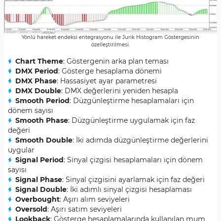
Yönlü hareket endeksi entegrasyonu ile Jurik Histogram Göstergesinin
özelleştirilmesi.
Chart Theme
: Göstergenin arka plan teması
DMX Period
: Gösterge hesaplama dönemi
DMX Phase
: Hassasiyet ayar parametresi
DMX Double
: DMX değerlerini yeniden hesapla
Smooth Period
: Düzgünleştirme hesaplamaları için
dönem sayısı
Smooth Phase
: Düzgünleştirme uygulamak için faz
değeri
Smooth Double
: İki adımda düzgünleştirme değerlerini
uygular
Signal Period
: Sinyal çizgisi hesaplamaları için dönem
sayısı
Signal Phase
: Sinyal çizgisini ayarlamak için faz değeri
Signal Double
: İki adımlı sinyal çizgisi hesaplaması
Overbought
: Aşırı alım seviyeleri
Oversold
: Aşırı satım seviyeleri
Lookback
: Gösterge hesaplamalarında kullanılan mum