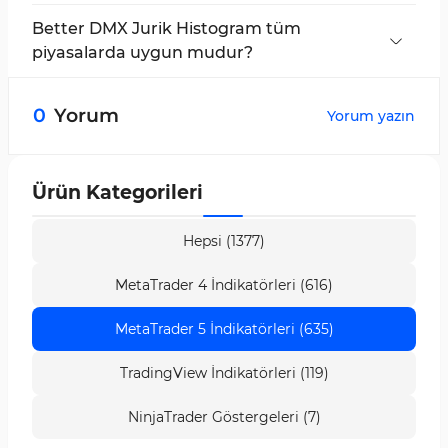
Gösterge, yükseliş akışları için yeşil histogramlar,
düşüş akışları için kırmızı histogramlar çizer.
Better DMX Jurik Histogram tüm
piyasalarda uygun mudur?
Evet, bu gösterge forex, hisse senetleri, kripto
para birimleri ve emtialar dahil olmak üzere
0
Yorum
Yorum yazın
çeşitli finansal piyasalarda kullanılabilir.
Ürün Kategorileri
Hepsi (1377)
MetaTrader 4 İndikatörleri (616)
MetaTrader 5 İndikatörleri (635)
TradingView İndikatörleri (119)
NinjaTrader Göstergeleri (7)