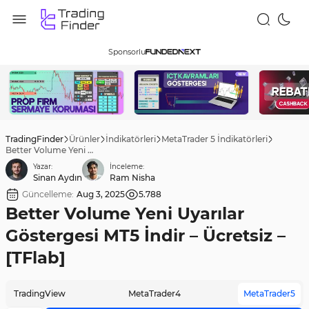
Sponsorlu
TradingFinder
Ürünler
İndikatörleri
MetaTrader 5 İndikatörleri
Better Volume Yeni Uyarılar Göstergesi MT5 İndir – Ücretsiz – [TFlab]
Yazar:
İnceleme:
Sinan Aydın
Ram Nisha
Güncelleme:
Aug 3, 2025
5.788
Better Volume Yeni Uyarılar
Göstergesi MT5 İndir – Ücretsiz –
[TFlab]
TradingView
MetaTrader4
MetaTrader5