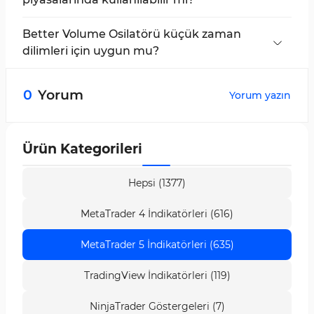
Evet, bu gösterge kripto para birimleri dahil
tüm piyasalarla tamamen uyumludur.
Better Volume Osilatörü küçük zaman
dilimleri için uygun mu?
Evet, gösterge çoklu zaman dilimi desteği
sunar ve tüm zaman dilimlerinde çalışır.
0
Yorum
Yorum yazın
Ürün Kategorileri
Hepsi (1377)
MetaTrader 4 İndikatörleri (616)
MetaTrader 5 İndikatörleri (635)
TradingView İndikatörleri (119)
NinjaTrader Göstergeleri (7)