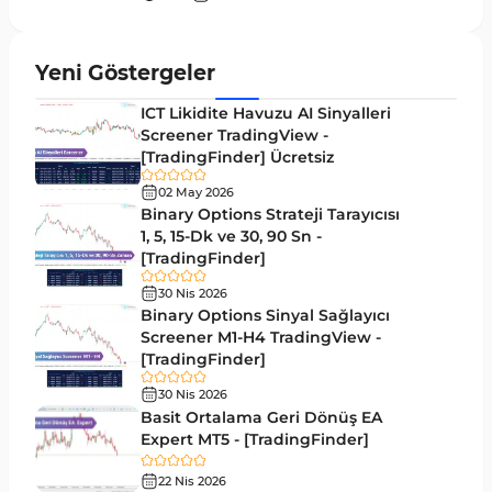
MT5 için Hareketli Ortalama Göstergeleri
22
Yeniden Çizilmeyen MT5 Göstergeleri
25
Yeni Göstergeler
Giriş ve Çıkış MT5 Göstergeleri
44
ICT Likidite Havuzu AI Sinyalleri
Hacim MT5 Göstergeleri
Screener TradingView -
23
[TradingFinder] Ücretsiz
Gecikmeli MT5 Göstergeleri
33
02 May 2026
Swing Trading MT5 Göstergeleri
Binary Options Strateji Tarayıcısı
172
1, 5, 15-Dk ve 30, 90 Sn -
Para Birimi Gücü MT5 Göstergeleri
112
[TradingFinder]
Momentum Göstergeleri MT5 için
35
30 Nis 2026
Binary Options Sinyal Sağlayıcı
Ticaret döngüleri MT5 Göstergeleri
20
Screener M1-H4 TradingView -
[TradingFinder]
M15-M30 Zaman Dilimleri MT5 Göstergeler
42
30 Nis 2026
Öncü MT5 Göstergeleri
75
Basit Ortalama Geri Dönüş EA
Expert MT5 - [TradingFinder]
Günlük-Haftalık Zaman Dilimleri MT5 Göstergeler
17
22 Nis 2026
MetaTrader 5 için Kill Zones Göstergeleri
1