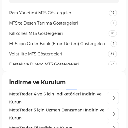
Para Yönetimi MT5 Göstergeleri
19
MT5’te Desen Tanıma Göstergeleri
1
KillZones MT5 Göstergeleri
10
MT5 için Order Book (Emir Defteri) Göstergeleri
1
Volatilite MT5 Göstergeleri
84
Destek ve Direnç MT5 Göstergeleri
73
Likidite MT5 Göstergeleri
65
İndirme ve Kurulum
MetaTrader 5 için Order Flow Göstergeleri
1
MetaTrader 4 ve 5 için İndikatörleri İndirin ve
MetaTrader 5 için Expert Advisor (EA)
5
Kurun
MetaTrader 5 için Zigzag Göstergeleri
3
MetaTrader 5 için Uzman Danışmanı İndirin ve
Sinyal ve Tahmin MT5 Göstergeleri
232
Kurun
MetaTrader 5 için Volume Profile Göstergeleri
2