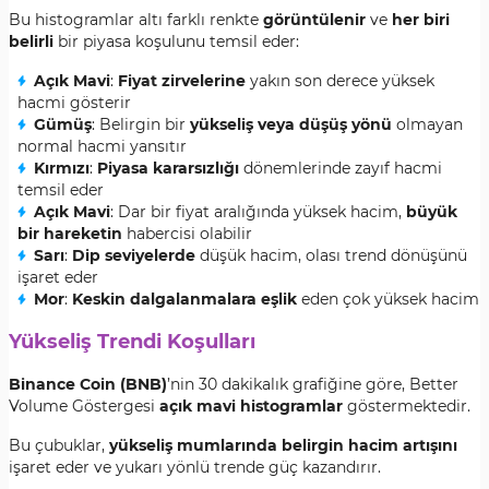
Bu histogramlar altı farklı renkte
görüntülenir
ve
her biri
belirli
bir piyasa koşulunu temsil eder:
Açık Mavi
:
Fiyat zirvelerine
yakın son derece yüksek
hacmi gösterir
Gümüş
: Belirgin bir
yükseliş veya düşüş yönü
olmayan
normal hacmi yansıtır
Kırmızı
:
Piyasa kararsızlığı
dönemlerinde zayıf hacmi
temsil eder
Açık Mavi
: Dar bir fiyat aralığında yüksek hacim,
büyük
bir hareketin
habercisi olabilir
Sarı
:
Dip seviyelerde
düşük hacim, olası trend dönüşünü
işaret eder
Mor
:
Keskin dalgalanmalara eşlik
eden çok yüksek hacim
Yükseliş Trendi Koşulları
Binance Coin (BNB)
’nin 30 dakikalık grafiğine göre, Better
Volume Göstergesi
açık mavi histogramlar
göstermektedir.
Bu çubuklar,
yükseliş mumlarında belirgin hacim artışını
işaret eder ve yukarı yönlü trende güç kazandırır.