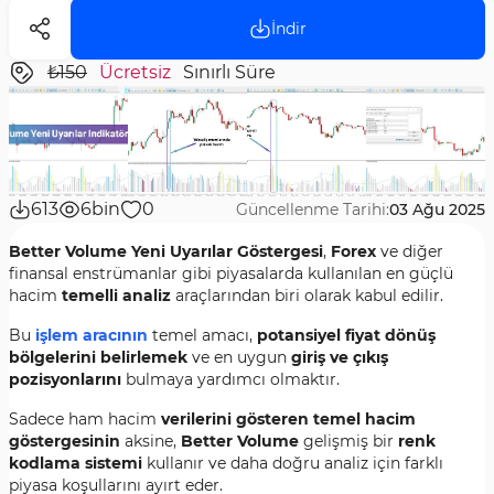
İndir
₺150
Ücretsiz
Sınırlı Süre
613
6bin
0
Güncellenme Tarihi:
03 Ağu 2025
Better Volume Yeni Uyarılar Göstergesi
,
Forex
ve diğer
finansal enstrümanlar gibi piyasalarda kullanılan en güçlü
hacim
temelli analiz
araçlarından biri olarak kabul edilir.
Bu
işlem aracının
temel amacı,
potansiyel fiyat dönüş
bölgelerini belirlemek
ve en uygun
giriş ve çıkış
pozisyonlarını
bulmaya yardımcı olmaktır.
Sadece ham hacim
verilerini gösteren temel hacim
göstergesinin
aksine,
Better Volume
gelişmiş bir
renk
kodlama sistemi
kullanır ve daha doğru analiz için farklı
piyasa koşullarını ayırt eder.