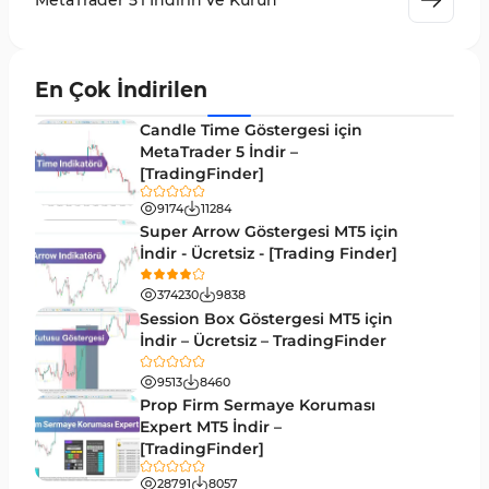
MetaTrader 5'i İndirin ve Kurun
Akıllı Para MT5 Göstergeleri
78
Grafik ve Klasik MT5 Göstergeleri
49
En Çok İndirilen
Binary Options MT5 Göstergeleri
19
Candle Time Göstergesi için
M1-M5 Zaman Dilimleri MT5 Göstergeler
MetaTrader 5 İndir –
35
[TradingFinder]
ICT MT5 Göstergeleri
96
9174
11284
MetaTrader 5 için VWAP Göstergeleri
2
Super Arrow Göstergesi MT5 için
İndir - Ücretsiz - [Trading Finder]
Emtia MT5 Göstergeleri
229
374230
9838
MetaTrader 5’te Drawdown Göstergeleri
1
Session Box Göstergesi MT5 için
İndir – Ücretsiz – TradingFinder
Pivot and Fraktallar MT5 Göstergeleri
27
9513
8460
Forward MT5 Göstergeleri
176
Prop Firm Sermaye Koruması
Elliott Dalga Teorisi MT5 Göstergeleri
Expert MT5 İndir –
9
[TradingFinder]
Bantlar ve Kanallar MT5 Göstergeleri
54
28791
8057