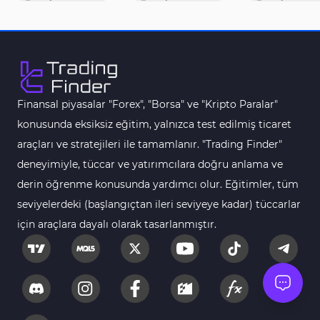
Tersine Dönüş MT5 Göstergeleri
498
Vadeli İşlem MT5 Göstergeleri
16
Fast Scalping MT5 Göstergeleri
47
Gün İçi (Intraday) MT5 Göstergeleri
347
Finansal piyasalar "Forex", "Borsa" ve "Kripto Paralar"
Forex MT5 Göstergeleri
611
konusunda eksiksiz eğitim, yalnızca test edilmiş ticaret
Kurumsal Hisse Senedi MT5 Göstergeleri
araçları ve stratejileri ile tamamlanır. "Trading Finder"
276
deneyimiyle, tüccar ve yatırımcılara doğru anlama ve
Aralık Göstergeleri MT5 Göstergeleri
44
derin öğrenme konusunda yardımcı olur. Eğitimler, tüm
Hisse Senedi MT5 Göstergeleri
540
seviyelerdeki (başlangıçtan ileri seviyeye kadar) tüccarlar
Eğitimsel MT5 Göstergeleri
9
için araçlara dayalı olarak tasarlanmıştır.
Arz ve Talep MT5 Göstergeleri
15
Temel Analiz MT5 Göstergeleri
2
MetaTrader 5 için Yapay Zekâ (AI) Göstergeleri
5