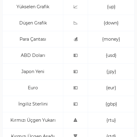
Yükselen Grafik
📈
{up}
Düşen Grafik
📉
{down}
Para Çantası
💰
{money}
ABD Doları
💵
{usd}
Japon Yeni
💴
{jpy}
Euro
💶
{eur}
İngiliz Sterlini
💷
{gbp}
Kırmızı Üçgen Yukarı
🔺
{rtu}
Kırmızı Üçgen Aşağı
🔻
{rtd}