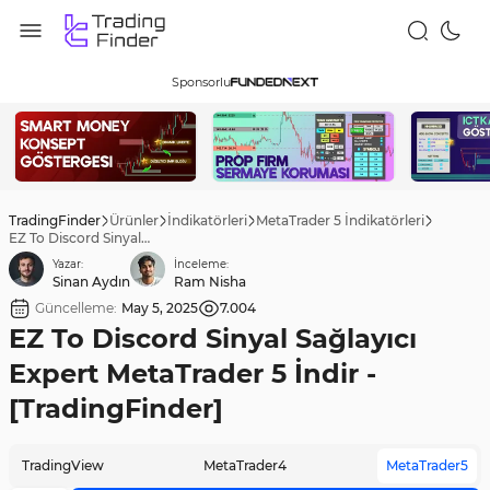
Sponsorlu
TradingFinder
Ürünler
İndikatörleri
MetaTrader 5 İndikatörleri
EZ To Discord Sinyal Sağlayıcı Expert MetaTrader 5 İndir - [TradingFinder]
Yazar:
İnceleme:
Sinan Aydın
Ram Nisha
Güncelleme:
May 5, 2025
7.004
EZ To Discord Sinyal Sağlayıcı
Expert MetaTrader 5 İndir -
[TradingFinder]
TradingView
MetaTrader4
MetaTrader5