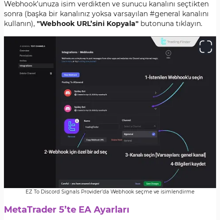
Webhook’unuza isim verdikten ve sunucu kanalını seçtikten
sonra (başka bir kanalınız yoksa varsayılan #general kanalını
kullanın),
"Webhook URL’sini Kopyala"
butonuna tıklayın.
EZ To Discord Signals Provider’da Webhook seçme ve isimlendirme
MetaTrader 5’te EA Ayarları