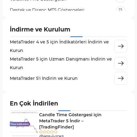
Destek ve Direnç MT5 Göstergeleri
73
Likidite MT5 Göstergeleri
65
İndirme ve Kurulum
MetaTrader 5 için Order Flow Göstergeleri
1
MetaTrader 4 ve 5 için İndikatörleri İndirin ve
MetaTrader 5 için Expert Advisor (EA)
5
Kurun
MetaTrader 5 için Zigzag Göstergeleri
3
MetaTrader 5 için Uzman Danışmanı İndirin ve
Sinyal ve Tahmin MT5 Göstergeleri
232
Kurun
MetaTrader 5 için Volume Profile Göstergeleri
2
MetaTrader 5'i İndirin ve Kurun
Akıllı Para MT5 Göstergeleri
78
Grafik ve Klasik MT5 Göstergeleri
49
En Çok İndirilen
Binary Options MT5 Göstergeleri
19
Candle Time Göstergesi için
M1-M5 Zaman Dilimleri MT5 Göstergeler
MetaTrader 5 İndir –
35
[TradingFinder]
ICT MT5 Göstergeleri
96
9115
11263