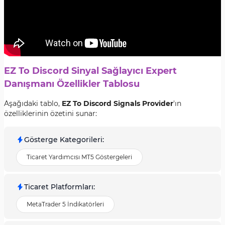
EZ To Discord Sinyal Sağlayıcı Expert
Danışmanı Özellikler Tablosu
Aşağıdaki tablo,
EZ To Discord Signals Provider
'ın
özelliklerinin özetini sunar:
Gösterge Kategorileri
:
Ticaret Yardımcısı MT5 Göstergeleri
Ticaret Platformları
:
MetaTrader 5 İndikatörleri