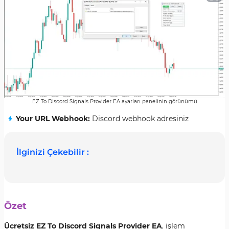
EZ To Discord Signals Provider EA ayarları panelinin görünümü
Your URL Webhook:
Discord webhook adresiniz
İlginizi Çekebilir :
Özet
Ücretsiz EZ To Discord Signals Provider EA
, işlem