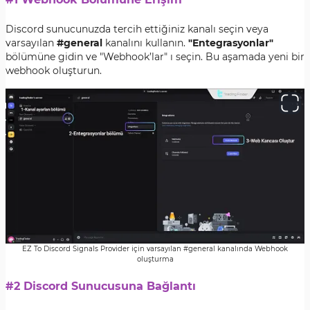
Discord sunucunuzda tercih ettiğiniz kanalı seçin veya
varsayılan
#general
kanalını kullanın.
"Entegrasyonlar"
bölümüne gidin ve "Webhook’lar" ı seçin. Bu aşamada yeni bir
webhook oluşturun.
EZ To Discord Signals Provider için varsayılan #general kanalında Webhook
oluşturma
#2 Discord Sunucusuna Bağlantı