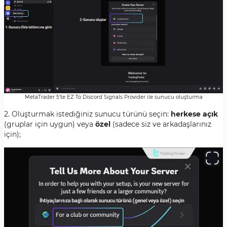
MetaTrader 5'te EZ To Discord Signals Provider ile sunucu oluşturma
2. Oluşturmak istediğiniz sunucu türünü seçin:
herkese açık
(gruplar için uygun) veya
özel
(sadece siz ve arkadaşlarınız
için);