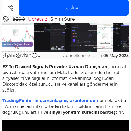
İndir
₺200
Ücretsiz
Sınırlı Süre
316
7bin
0
Güncellenme Tarihi:
05 May 2025
EZ To Discord Signals Provider Uzman Danışmanı
, finansal
piyasalardaki yatırımcılara MetaTrader 5 üzerinden ticaret
sinyallerini ve bilgilerini otomatik ve anında, doğrudan
Discord’daki özel sunuculara ve kanallara göndermelerini
sağlar.
TradingFinder’ın uzmanlaşmış ürünlerinden
biri olarak bu
EA, manuel adımları ortadan kaldırır, bildirimlerin hızını ve
doğruluğunu artırır ve
sinyal yönetim sürecini
basitleştirir.