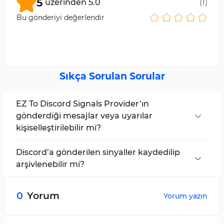
5
üzerinden
5.0
(
1
)
Bu gönderiyi değerlendir
Sıkça Sorulan Sorular
EZ To Discord Signals Provider’ın
gönderdiği mesajlar veya uyarılar
kişiselleştirilebilir mi?
EA, kullanıcıların özelleştirilmiş mesajlar ve özel
ticaret uyarıları tanımlamasına ve
Discord’a gönderilen sinyaller kaydedilip
göndermesine olanak tanır.
arşivlenebilir mi?
Evet; EA ile gönderilen tüm sinyaller ve
mesajlar, Discord kanalında veya sunucusunda
0
Yorum
Yorum yazın
otomatik olarak kaydedilir ve arşivlenir.