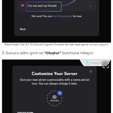
MetaTrader 5'te EZ To Discord Signals Provider’da özel veya genel sunucu seçimi
3. Sunucu adını girin ve
"Oluştur"
butonuna tıklayın.