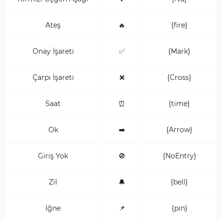
Ateş
🔥
{fire}
Onay İşareti
✅
{Mark}
Çarpı İşareti
❌
{Cross}
Saat
⏰
{time}
Ok
➡️
{Arrow}
Giriş Yok
🚫
{NoEntry}
Zil
🔔
{bell}
İğne
📌
{pin}