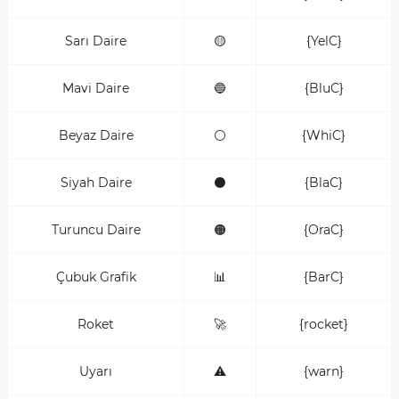
Sarı Daire
🟡
{YelC}
Mavi Daire
🔵
{BluC}
Beyaz Daire
⚪
{WhiC}
Siyah Daire
⚫
{BlaC}
Turuncu Daire
🟠
{OraC}
Çubuk Grafik
📊
{BarC}
Roket
🚀
{rocket}
Uyarı
⚠️
{warn}