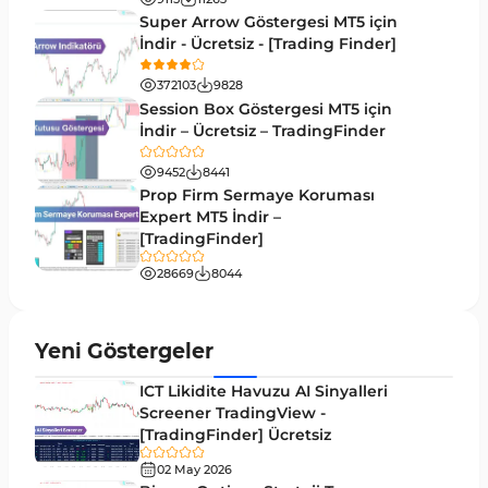
MetaTrader 5 için VWAP Göstergeleri
2
Super Arrow Göstergesi MT5 için
İndir - Ücretsiz - [Trading Finder]
Emtia MT5 Göstergeleri
229
372103
9828
MetaTrader 5’te Drawdown Göstergeleri
1
Session Box Göstergesi MT5 için
İndir – Ücretsiz – TradingFinder
Pivot and Fraktallar MT5 Göstergeleri
27
9452
8441
Forward MT5 Göstergeleri
176
Prop Firm Sermaye Koruması
Elliott Dalga Teorisi MT5 Göstergeleri
Expert MT5 İndir –
9
[TradingFinder]
Bantlar ve Kanallar MT5 Göstergeleri
54
28669
8044
MT5 için Hareketli Ortalama Göstergeleri
22
Yeniden Çizilmeyen MT5 Göstergeleri
25
Yeni Göstergeler
Giriş ve Çıkış MT5 Göstergeleri
44
ICT Likidite Havuzu AI Sinyalleri
Hacim MT5 Göstergeleri
Screener TradingView -
23
[TradingFinder] Ücretsiz
Gecikmeli MT5 Göstergeleri
33
02 May 2026