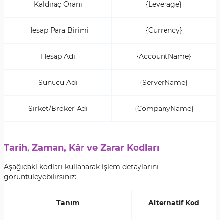
Kaldıraç Oranı
{Leverage}
Hesap Para Birimi
{Currency}
Hesap Adı
{AccountName}
Sunucu Adı
{ServerName}
Şirket/Broker Adı
{CompanyName}
Tarih, Zaman, Kâr ve Zarar Kodları
Aşağıdaki kodları kullanarak işlem detaylarını
görüntüleyebilirsiniz:
Tanım
Alternatif Kod