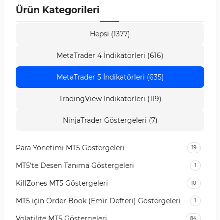
Ürün Kategorileri
Hepsi (1377)
MetaTrader 4 İndikatörleri (616)
MetaTrader 5 İndikatörleri (635)
TradingView İndikatörleri (119)
NinjaTrader Göstergeleri (7)
Para Yönetimi MT5 Göstergeleri
19
MT5’te Desen Tanıma Göstergeleri
1
KillZones MT5 Göstergeleri
10
MT5 için Order Book (Emir Defteri) Göstergeleri
1
Volatilite MT5 Göstergeleri
84