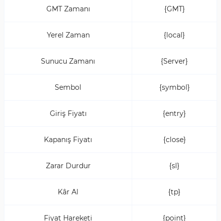
GMT Zamanı
{GMT}
Yerel Zaman
{local}
Sunucu Zamanı
{Server}
Sembol
{symbol}
Giriş Fiyatı
{entry}
Kapanış Fiyatı
{close}
Zarar Durdur
{sl}
Kâr Al
{tp}
Fiyat Hareketi
{point}