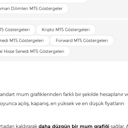
aman Dilimleri MT5 Göstergeler
T5 Göstergeleri
Kripto MT5 Göstergeleri
nedi MT5 Göstergeleri
Forward MT5 Göstergeleri
l Hisse Senedi MT5 Göstergeleri
standart mum grafiklerinden farklı bir şekilde hesaplanır v
 boyunca açılış, kapanış, en yüksek ve en düşük fiyatların
rtadan kaldırarak
daha düzgün bir mum grafiği
sağlar. 