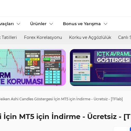
raçları
Ürünler
Bonus ve Yarışma
 Tatilleri
Forex Korelasyonu
Korku ve Açgözlülük
Canlı 
eiken Ashi Candles Göstergesi İçin MT5 için İndirme - Ücretsiz - [TFlab]
İçin MT5 için İndirme - Ücretsiz - [T