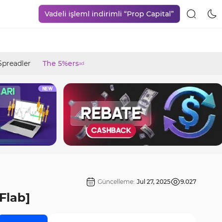
Vadeli işleml indirimli “Prop Capital”
Spreadler
The 5%ers
ad
Güncelleme:
Jul 27, 2025
9.027
Flab]