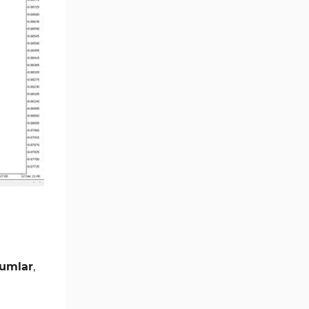
Çoklu Zaman Dilimleri MT5
579
Göstergeler
Aşırı Alım ve Aşırı Satım MT5
27
Göstergeleri
Endeks MT5 Göstergeleri
292
Tersine Dönüş MT5
498
Göstergeleri
Vadeli İşlem MT5 Göstergeleri
16
Fast Scalping MT5
47
Göstergeleri
Gün İçi (Intraday) MT5
347
Göstergeleri
Forex MT5 Göstergeleri
611
mumlar
,
Kurumsal Hisse Senedi MT5
276
Göstergeleri