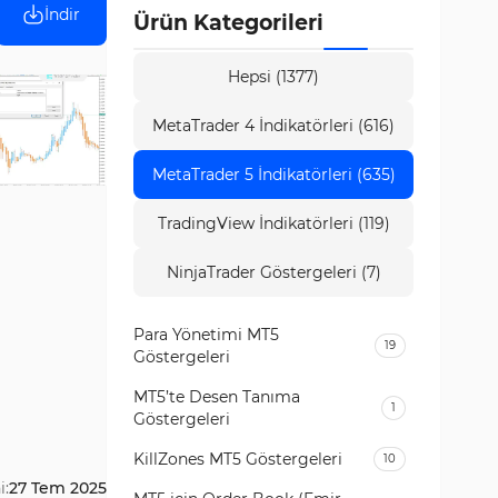
İndir
Ürün Kategorileri
Hepsi (1377)
MetaTrader 4 İndikatörleri (616)
MetaTrader 5 İndikatörleri (635)
TradingView İndikatörleri (119)
NinjaTrader Göstergeleri (7)
Para Yönetimi MT5
19
Göstergeleri
MT5’te Desen Tanıma
1
Göstergeleri
KillZones MT5 Göstergeleri
10
i:
27 Tem 2025