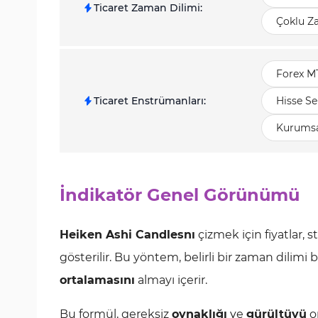
Ticaret Zaman Dilimi
:
Çoklu Z
Forex M
Ticaret Enstrümanları
:
Hisse Se
Kurumsa
İndikatör Genel Görünümü
Heiken Ashi Candlesnı
çizmek için fiyatlar, 
gösterilir. Bu yöntem, belirli bir zaman dilimi
ortalamasını
almayı içerir.
Bu formül, gereksiz
oynaklığı
ve
gürültüyü
o