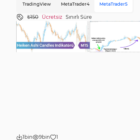
TradingView
MetaTrader4
MetaTrader5
₺150
Ücretsiz
Sınırlı Süre
1bin
9bin
1