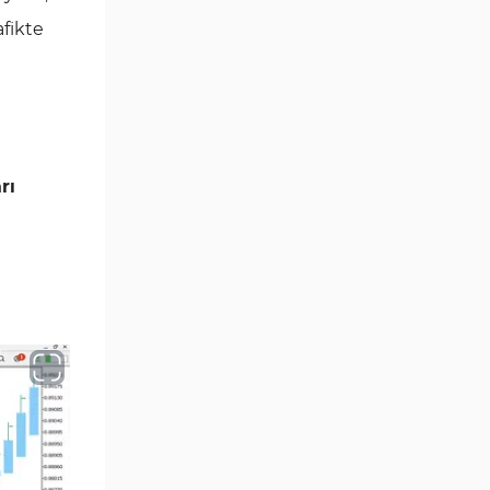
Göstergeleri
fikte
Momentum Göstergeleri MT5
35
için
Ticaret döngüleri MT5
20
Göstergeleri
M15-M30 Zaman Dilimleri MT5
42
rı
Göstergeler
Öncü MT5 Göstergeleri
75
Günlük-Haftalık Zaman
17
Dilimleri MT5 Göstergeler
MetaTrader 5 için Kill Zones
1
Göstergeleri
MetaTrader 5 için Haber (News)
2
Göstergeleri
MACD Göstergeleri
15
MetaTrader 5 için