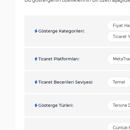
Bu göstergenin özelliklerinin bir özeti aşağı
Fiyat Ha
Gösterge Kategorileri
:
Ticaret 
Ticaret Platformları
:
MetaTrad
Ticaret Becerileri Seviyesi
:
Temel
Gösterge Türleri
:
Tersine
Günlük-