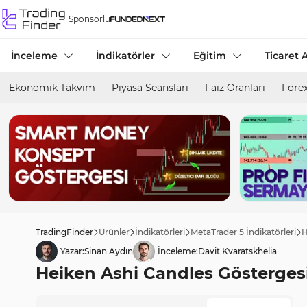
Sponsorlu
İnceleme
İndikatörler
Eğitim
Ticaret A
Ekonomik Takvim
Piyasa Seansları
Faiz Oranları
Forex
TradingFinder
Ürünler
İndikatörleri
MetaTrader 5 İndikatörleri
H
Yazar:
Sinan Aydın
İnceleme:
Davit Kvaratskhelia
Heiken Ashi Candles Göstergesi 