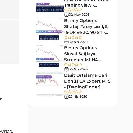
Forward MT5 Göstergeleri
176
TradingView -
[TradingFinder]
Elliott Dalga Teorisi MT5
02 May 2026
Ücretsiz
9
Göstergeleri
Binary Options
Strateji Tarayıcısı 1, 5,
Bantlar ve Kanallar MT5
15-Dk ve 30, 90 Sn -
54
Göstergeleri
[TradingFinder]
30 Nis 2026
MT5 için Hareketli Ortalama
Binary Options
22
Göstergeleri
Sinyal Sağlayıcı
Screener M1-H4
Yeniden Çizilmeyen MT5
TradingView -
25
30 Nis 2026
Göstergeleri
[TradingFinder]
Basit Ortalama Geri
Giriş ve Çıkış MT5 Göstergeleri
Dönüş EA Expert MT5
44
- [TradingFinder]
Hacim MT5 Göstergeleri
23
22 Nis 2026
e
Gecikmeli MT5 Göstergeleri
33
Swing Trading MT5
172
Göstergeleri
Para Birimi Gücü MT5
Ayrıca,
112