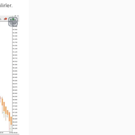
lirler.
Aralık Göstergeleri MT5
44
Göstergeleri
Hisse Senedi MT5
540
Göstergeleri
Eğitimsel MT5 Göstergeleri
9
Arz ve Talep MT5 Göstergeleri
15
Temel Analiz MT5 Göstergeleri
2
MetaTrader 5 için Yapay Zekâ
5
(AI) Göstergeleri
MT5 için Piyasa Duyarlılığı
1
Göstergeleri
MetaTrader 5 için Fibonacci
2
Göstergeleri
Fiyat Hareketi MT5
82
Göstergeleri