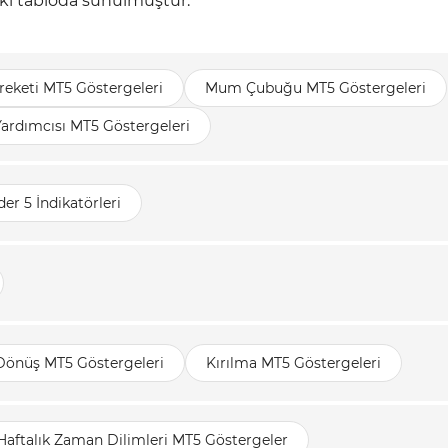
daki tabloda sunulmuştur:
reketi MT5 Göstergeleri
Mum Çubuğu MT5 Göstergeleri
Yardımcısı MT5 Göstergeleri
er 5 İndikatörleri
 Dönüş MT5 Göstergeleri
Kırılma MT5 Göstergeleri
Haftalık Zaman Dilimleri MT5 Göstergeler