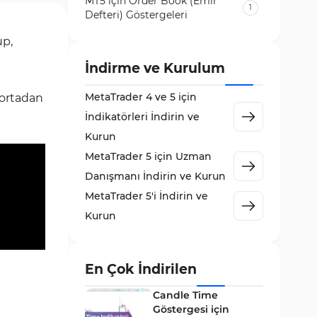
MT5 için Order Book (Emir
1
Defteri) Göstergeleri
Volatilite MT5 Göstergeleri
up,
84
Destek ve Direnç MT5
İndirme ve Kurulum
73
Göstergeleri
MetaTrader 4 ve 5 için
ortadan
Likidite MT5 Göstergeleri
65
İndikatörleri İndirin ve
MetaTrader 5 için Order Flow
Kurun
1
Göstergeleri
MetaTrader 5 için Uzman
MetaTrader 5 için Expert
Danışmanı İndirin ve Kurun
5
Advisor (EA)
MetaTrader 5'i İndirin ve
MetaTrader 5 için Zigzag
Kurun
3
Göstergeleri
Sinyal ve Tahmin MT5
232
Göstergeleri
En Çok İndirilen
MetaTrader 5 için Volume
Candle Time
2
Profile Göstergeleri
Göstergesi için