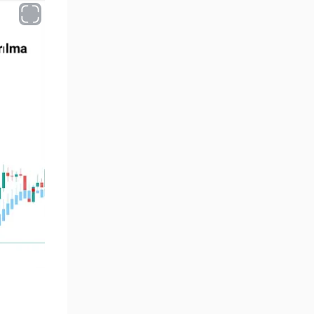
Aralık Göstergeleri MT5
44
Göstergeleri
Hisse Senedi MT5
540
Göstergeleri
Eğitimsel MT5 Göstergeleri
9
Arz ve Talep MT5 Göstergeleri
15
Temel Analiz MT5 Göstergeleri
2
MetaTrader 5 için Yapay Zekâ
5
(AI) Göstergeleri
MT5 için Piyasa Duyarlılığı
1
Göstergeleri
MetaTrader 5 için Fibonacci
2
Göstergeleri
Fiyat Hareketi MT5
82
Göstergeleri