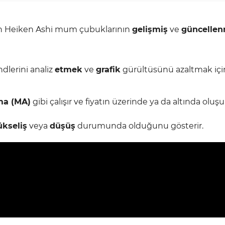
lan Heiken Ashi mum çubuklarının
gelişmiş
ve
güncellen
endlerini analiz
etmek
ve
grafik
gürültüsünü azaltmak içi
ma (MA)
gibi çalışır ve fiyatın üzerinde ya da altında oluşu
ükseliş
veya
düşüş
durumunda olduğunu gösterir.