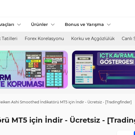
raçları
Ürünler
Bonus ve Yarışma
 Tatilleri
Forex Korelasyonu
Korku ve Açgözlülük
Canlı 
eiken Ashi Smoothed İndikatörü MT5 için İndir - Ücretsiz - [Tradingfinder]
 MT5 için İndir - Ücretsiz - [Tradin