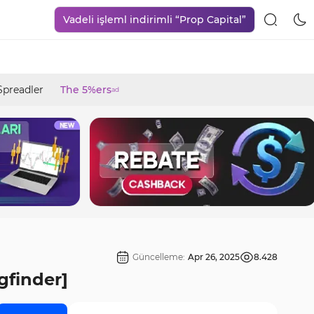
Vadeli işleml indirimli “Prop Capital”
Spreadler
The 5%ers
ad
Güncelleme:
Apr 26, 2025
8.428
gfinder]