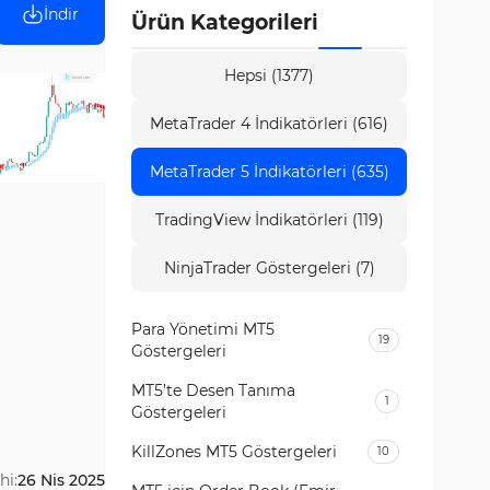
İndir
Ürün Kategorileri
Hepsi (1377)
MetaTrader 4 İndikatörleri (616)
MetaTrader 5 İndikatörleri (635)
TradingView İndikatörleri (119)
NinjaTrader Göstergeleri (7)
Para Yönetimi MT5
19
Göstergeleri
MT5’te Desen Tanıma
1
Göstergeleri
KillZones MT5 Göstergeleri
10
hi:
26 Nis 2025