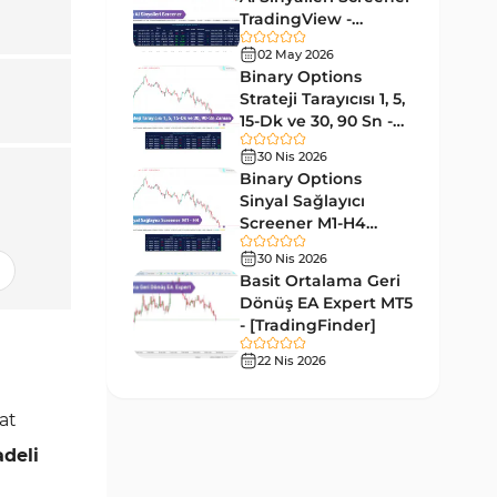
Forward MT5 Göstergeleri
176
TradingView -
[TradingFinder]
Elliott Dalga Teorisi MT5
02 May 2026
Ücretsiz
9
Göstergeleri
Binary Options
Strateji Tarayıcısı 1, 5,
Bantlar ve Kanallar MT5
15-Dk ve 30, 90 Sn -
54
Göstergeleri
[TradingFinder]
30 Nis 2026
MT5 için Hareketli Ortalama
Binary Options
22
Göstergeleri
Sinyal Sağlayıcı
Screener M1-H4
Yeniden Çizilmeyen MT5
TradingView -
25
30 Nis 2026
Göstergeleri
[TradingFinder]
Basit Ortalama Geri
Giriş ve Çıkış MT5 Göstergeleri
Dönüş EA Expert MT5
44
- [TradingFinder]
Hacim MT5 Göstergeleri
23
22 Nis 2026
Gecikmeli MT5 Göstergeleri
33
yat
Swing Trading MT5
172
Göstergeleri
adeli
Para Birimi Gücü MT5
112