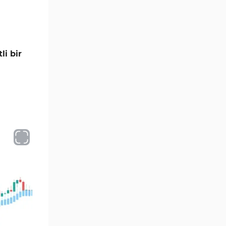
Göstergeleri
Momentum Göstergeleri MT5
35
için
Ticaret döngüleri MT5
li bir
20
Göstergeleri
M15-M30 Zaman Dilimleri MT5
42
Göstergeler
Öncü MT5 Göstergeleri
75
Günlük-Haftalık Zaman
17
Dilimleri MT5 Göstergeler
MetaTrader 5 için Kill Zones
1
Göstergeleri
MetaTrader 5 için Haber (News)
2
Göstergeleri
MACD Göstergeleri
15
MetaTrader 5 için