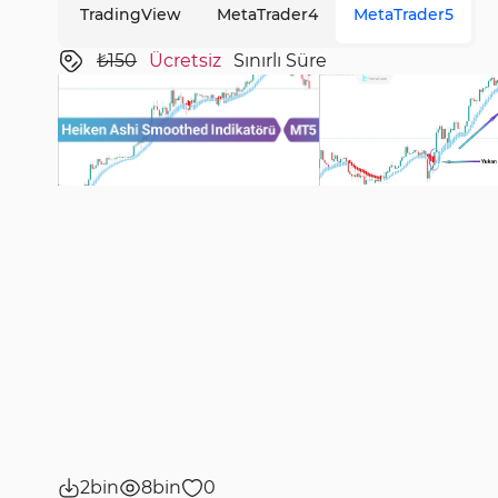
TradingView
MetaTrader4
MetaTrader5
₺150
Ücretsiz
Sınırlı Süre
2bin
8bin
0