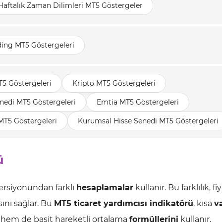
Haftalık Zaman Dilimleri MT5 Göstergeler
ding MT5 Göstergeleri
T5 Göstergeleri
Kripto MT5 Göstergeleri
nedi MT5 Göstergeleri
Emtia MT5 Göstergeleri
MT5 Göstergeleri
Kurumsal Hisse Senedi MT5 Göstergeleri
ü
ersiyonundan farklı
hesaplamalar
kullanır. Bu farklılık, fi
ını sağlar. Bu
MT5 ticaret yardımcısı indikatörü
, kısa
v
 hem de basit hareketli ortalama
formüllerini
kullanır.