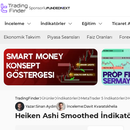
Sponsorlu
İnceleme
İndikatörler
Eğitim
Ticaret A
Ekonomik Takvim
Piyasa Seansları
Faiz Oranları
Forex
TradingFinder
Ürünler
İndikatörleri
MetaTrader 5 İndikatörleri
H
Yazar:
Sinan Aydın
İnceleme:
Davit Kvaratskhelia
Heiken Ashi Smoothed İndikatörü