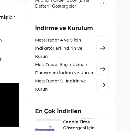
MT5 için Order Book (Emir
1
Defteri) Göstergeleri
Volatilite MT5 Göstergeleri
miş
bir
84
Destek ve Direnç MT5
İndirme ve Kurulum
73
Göstergeleri
MetaTrader 4 ve 5 için
n
Likidite MT5 Göstergeleri
65
İndikatörleri İndirin ve
MetaTrader 5 için Order Flow
Kurun
1
r.
Göstergeleri
MetaTrader 5 için Uzman
MetaTrader 5 için Expert
Danışmanı İndirin ve Kurun
5
Advisor (EA)
MetaTrader 5'i İndirin ve
MetaTrader 5 için Zigzag
Kurun
3
Göstergeleri
Sinyal ve Tahmin MT5
232
Göstergeleri
En Çok İndirilen
MetaTrader 5 için Volume
Candle Time
2
Profile Göstergeleri
Göstergesi için