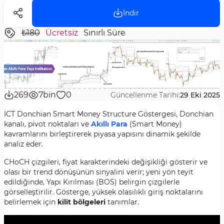
İndir
₺180
Ücretsiz
Sınırlı Süre
269
7bin
0
Güncellenme Tarihi:
29 Eki 2025
ICT Donchian Smart Money Structure Göstergesi, Donchian
kanalı, pivot noktaları ve
Akıllı Para
(Smart Money)
kavramlarını birleştirerek piyasa yapısını dinamik şekilde
analiz eder.
CHoCH çizgileri, fiyat karakterindeki değişikliği gösterir ve
olası bir trend dönüşünün sinyalini verir; yeni yön teyit
edildiğinde, Yapı Kırılması (BOS) belirgin çizgilerle
görselleştirilir. Gösterge, yüksek olasılıklı giriş noktalarını
belirlemek için
kilit bölgeleri
tanımlar.