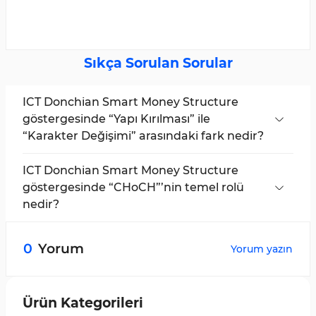
Sıkça Sorulan Sorular
ICT Donchian Smart Money Structure
göstergesinde “Yapı Kırılması” ile
“Karakter Değişimi” arasındaki fark nedir?
Bu göstergede BOS, açık mavi bir çizgiyle
gösterilir ve geçerli bir yapısal kırılmayı temsil
ICT Donchian Smart Money Structure
eder; piyasanın yeni bir trende (yükseliş veya
göstergesinde “CHoCH”’nin temel rolü
düşüş) girdiğini teyit eder. CHoCH ise yalnızca
nedir?
erken bir uyarı sinyali olarak değerlendirilir.
Bu araçta, CHoCH kırmızı bir çizgiyle görsel
olarak işaretlenir ve genellikle bir trend
0
Yorum
Yorum yazın
dönüşünün ön uyarısı olarak hizmet eden ilk
yapısal değişimi belirtir.
Ürün Kategorileri