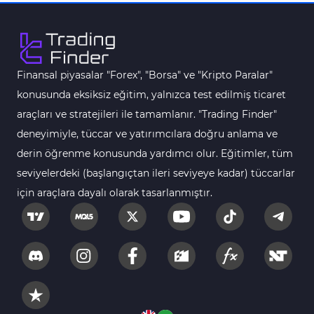
Vadeli İşlem MT5 Göstergeleri
16
Fast Scalping MT5 Göstergeleri
47
Gün İçi (Intraday) MT5 Göstergeleri
347
Finansal piyasalar "Forex", "Borsa" ve "Kripto Paralar"
Forex MT5 Göstergeleri
611
konusunda eksiksiz eğitim, yalnızca test edilmiş ticaret
Kurumsal Hisse Senedi MT5 Göstergeleri
araçları ve stratejileri ile tamamlanır. "Trading Finder"
276
deneyimiyle, tüccar ve yatırımcılara doğru anlama ve
Aralık Göstergeleri MT5 Göstergeleri
44
derin öğrenme konusunda yardımcı olur. Eğitimler, tüm
Hisse Senedi MT5 Göstergeleri
540
seviyelerdeki (başlangıçtan ileri seviyeye kadar) tüccarlar
Eğitimsel MT5 Göstergeleri
9
için araçlara dayalı olarak tasarlanmıştır.
Arz ve Talep MT5 Göstergeleri
15
Temel Analiz MT5 Göstergeleri
2
MetaTrader 5 için Yapay Zekâ (AI) Göstergeleri
5
MT5 için Piyasa Duyarlılığı Göstergeleri
1