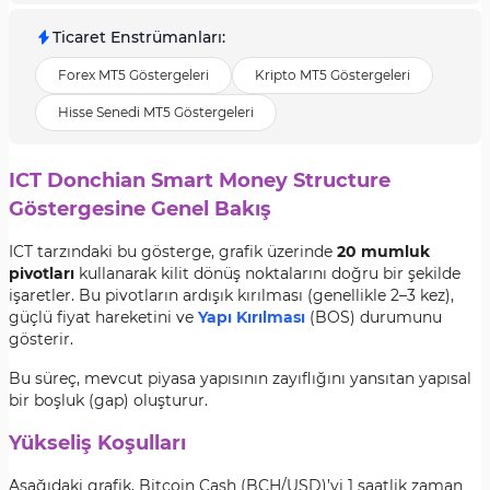
Ticaret Enstrümanları
:
Forex MT5 Göstergeleri
Kripto MT5 Göstergeleri
Hisse Senedi MT5 Göstergeleri
ICT Donchian Smart Money Structure
Göstergesine Genel Bakış
ICT tarzındaki bu gösterge, grafik üzerinde
20 mumluk
pivotları
kullanarak kilit dönüş noktalarını doğru bir şekilde
işaretler. Bu pivotların ardışık kırılması (genellikle 2–3 kez),
güçlü fiyat hareketini ve
Yapı Kırılması
(BOS) durumunu
gösterir.
Bu süreç, mevcut piyasa yapısının zayıflığını yansıtan yapısal
bir boşluk (gap) oluşturur.
Yükseliş Koşulları
Aşağıdaki grafik, Bitcoin Cash (BCH/USD)’yi 1 saatlik zaman