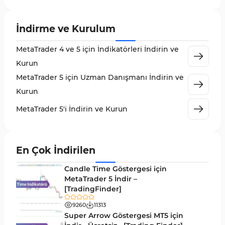
Likidite MT5 Göstergeleri
65
İndirme ve Kurulum
MetaTrader 5 için Order Flow Göstergeleri
1
MetaTrader 4 ve 5 için İndikatörleri İndirin ve
MetaTrader 5 için Expert Advisor (EA)
5
Kurun
MetaTrader 5 için Zigzag Göstergeleri
3
MetaTrader 5 için Uzman Danışmanı İndirin ve
Sinyal ve Tahmin MT5 Göstergeleri
232
Kurun
MetaTrader 5 için Volume Profile Göstergeleri
2
MetaTrader 5'i İndirin ve Kurun
Akıllı Para MT5 Göstergeleri
78
Grafik ve Klasik MT5 Göstergeleri
49
En Çok İndirilen
Binary Options MT5 Göstergeleri
19
Candle Time Göstergesi için
M1-M5 Zaman Dilimleri MT5 Göstergeler
MetaTrader 5 İndir –
35
[TradingFinder]
ICT MT5 Göstergeleri
96
9260
11313
MetaTrader 5 için VWAP Göstergeleri
2
Super Arrow Göstergesi MT5 için