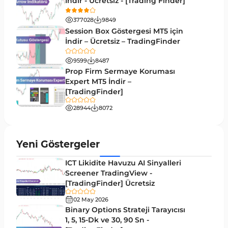
İndir - Ücretsiz - [Trading Finder]
Emtia MT5 Göstergeleri
229
377028
9849
MetaTrader 5’te Drawdown Göstergeleri
1
Session Box Göstergesi MT5 için
İndir – Ücretsiz – TradingFinder
Pivot and Fraktallar MT5 Göstergeleri
27
9599
8487
Forward MT5 Göstergeleri
176
Prop Firm Sermaye Koruması
Elliott Dalga Teorisi MT5 Göstergeleri
Expert MT5 İndir –
9
[TradingFinder]
Bantlar ve Kanallar MT5 Göstergeleri
54
28944
8072
MT5 için Hareketli Ortalama Göstergeleri
22
Yeniden Çizilmeyen MT5 Göstergeleri
25
Yeni Göstergeler
Giriş ve Çıkış MT5 Göstergeleri
44
ICT Likidite Havuzu AI Sinyalleri
Hacim MT5 Göstergeleri
Screener TradingView -
23
[TradingFinder] Ücretsiz
Gecikmeli MT5 Göstergeleri
33
02 May 2026
Swing Trading MT5 Göstergeleri
Binary Options Strateji Tarayıcısı
172
1, 5, 15-Dk ve 30, 90 Sn -
Para Birimi Gücü MT5 Göstergeleri
112