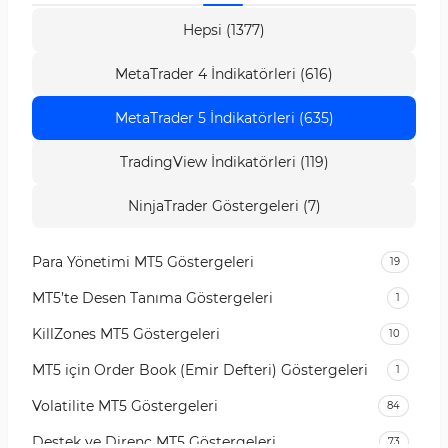
Hepsi (1377)
MetaTrader 4 İndikatörleri (616)
MetaTrader 5 İndikatörleri (635)
TradingView İndikatörleri (119)
NinjaTrader Göstergeleri (7)
Para Yönetimi MT5 Göstergeleri
19
MT5’te Desen Tanıma Göstergeleri
1
KillZones MT5 Göstergeleri
10
MT5 için Order Book (Emir Defteri) Göstergeleri
1
Volatilite MT5 Göstergeleri
84
Destek ve Direnç MT5 Göstergeleri
73