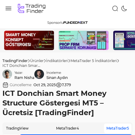
Sponsorlu
TradingFinder
Ürünler
İndikatörleri
MetaTrader 5 İndikatörleri
ICT Donchian Smart Money Structure Göstergesi MT5 – Ücretsiz [TradingFinder]
Yazar:
İnceleme:
Ram Nisha
Sinan Aydın
Güncelleme:
Oct 29, 2025
7.379
ICT Donchian Smart Money
Structure Göstergesi MT5 –
Ücretsiz [TradingFinder]
TradingView
MetaTrader4
MetaTrader5