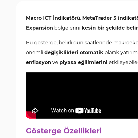
Macro ICT İndikatörü
,
MetaTrader 5 indikatö
Expansion
bölgelerini
kesin bir şekilde bel
Bu gösterge, belirli gün saatlerinde makroekon
önemli
değişiklikleri otomatik
olarak yatırım
enflasyon
ve
piyasa eğilimlerini
etkileyebilec
Gösterge Özellikleri