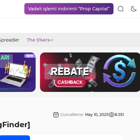
Vadeli işleml indirimli “Prop Capital”
Spreadler
The 5%ers
ad
Güncelleme:
May 10, 2025
8.551
gFinder]