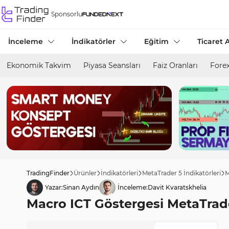
Sponsorlu
İnceleme
İndikatörler
Eğitim
Ticaret A
Ekonomik Takvim
Piyasa Seansları
Faiz Oranları
Forex
TradingFinder
Ürünler
İndikatörleri
MetaTrader 5 İndikatörleri
M
Yazar:
Sinan Aydın
İnceleme:
Davit Kvaratskhelia
Macro ICT Göstergesi MetaTrader