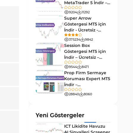
MetaTrader 5 İndir –
Akıllı Para MT5 Göstergeleri
78
[TradingFinder]
9204
11292
Grafik ve Klasik MT5
Super Arrow
49
Göstergeleri
Göstergesi MT5 için
İndir - Ücretsiz -
Binary Options MT5
[Trading Finder]
19
Göstergeleri
375234
9842
Session Box
M1-M5 Zaman Dilimleri MT5
Göstergesi MT5 için
35
Göstergeler
İndir – Ücretsiz –
TradingFinder
ICT MT5 Göstergeleri
96
9544
8471
Prop Firm Sermaye
MetaTrader 5 için VWAP
Koruması Expert MT5
2
Göstergeleri
İndir –
[TradingFinder]
Emtia MT5 Göstergeleri
229
28840
8060
MetaTrader 5’te Drawdown
1
Göstergeleri
Yeni Göstergeler
Pivot and Fraktallar MT5
27
Göstergeleri
ICT Likidite Havuzu
AI Sinyalleri Screener