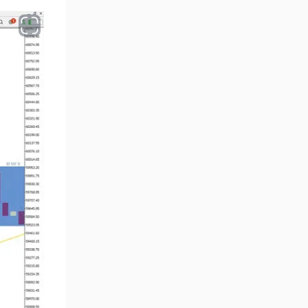
Aralık Göstergeleri MT5
44
Göstergeleri
Hisse Senedi MT5
540
Göstergeleri
Eğitimsel MT5 Göstergeleri
9
Arz ve Talep MT5 Göstergeleri
15
Temel Analiz MT5 Göstergeleri
2
MetaTrader 5 için Yapay Zekâ
5
(AI) Göstergeleri
MT5 için Piyasa Duyarlılığı
1
Göstergeleri
MetaTrader 5 için Fibonacci
2
Göstergeleri
Fiyat Hareketi MT5
82
Göstergeleri