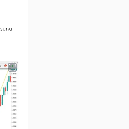
Göstergeleri
Momentum Göstergeleri MT5
35
için
rosunu
Ticaret döngüleri MT5
20
Göstergeleri
M15-M30 Zaman Dilimleri MT5
42
Göstergeler
Öncü MT5 Göstergeleri
75
Günlük-Haftalık Zaman
17
Dilimleri MT5 Göstergeler
MetaTrader 5 için Kill Zones
1
Göstergeleri
MetaTrader 5 için Haber (News)
2
Göstergeleri
MACD Göstergeleri
15
MetaTrader 5 için