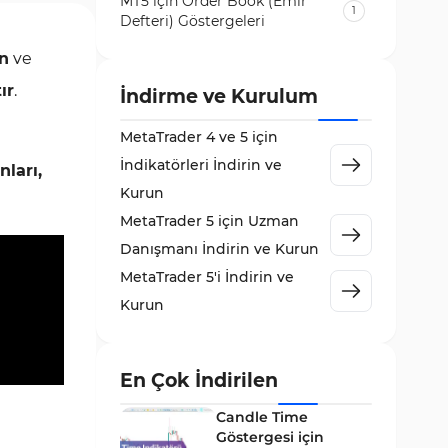
MT5 için Order Book (Emir
1
Defteri) Göstergeleri
Volatilite MT5 Göstergeleri
n
ve
84
ır
.
Destek ve Direnç MT5
İndirme ve Kurulum
73
Göstergeleri
MetaTrader 4 ve 5 için
Likidite MT5 Göstergeleri
65
İndikatörleri İndirin ve
nları,
MetaTrader 5 için Order Flow
Kurun
1
Göstergeleri
MetaTrader 5 için Uzman
MetaTrader 5 için Expert
Danışmanı İndirin ve Kurun
5
Advisor (EA)
MetaTrader 5'i İndirin ve
MetaTrader 5 için Zigzag
Kurun
3
Göstergeleri
Sinyal ve Tahmin MT5
232
Göstergeleri
En Çok İndirilen
MetaTrader 5 için Volume
Candle Time
2
Profile Göstergeleri
Göstergesi için