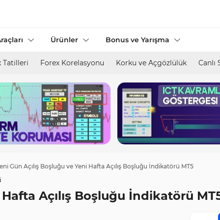
raçları
Ürünler
Bonus ve Yarışma
 Tatilleri
Forex Korelasyonu
Korku ve Açgözlülük
Canlı 
eni Gün Açılış Boşluğu ve Yeni Hafta Açılış Boşluğu İndikatörü MT5
i
 Hafta Açılış Boşluğu İndikatörü MT