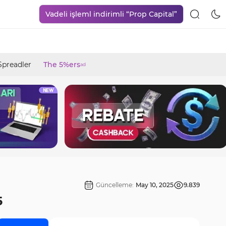
Vadeli işleml indirimli “Prop Capital”
Spreadler
The 5%ers
ad
Güncelleme:
May 10, 2025
9.839
5