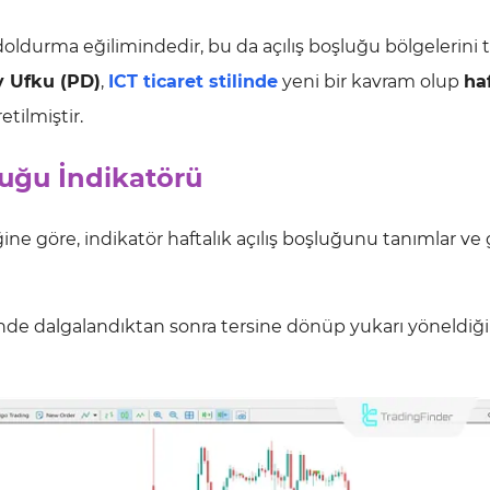
oldurma eğilimindedir, bu da açılış boşluğu bölgelerini t
y Ufku (PD)
,
ICT ticaret stilinde
yeni bir kavram olup
ha
tilmiştir.
luğu İndikatörü
ğine göre, indikatör haftalık açılış boşluğunu tanımlar ve 
sinde dalgalandıktan sonra tersine dönüp yukarı yöneldiği