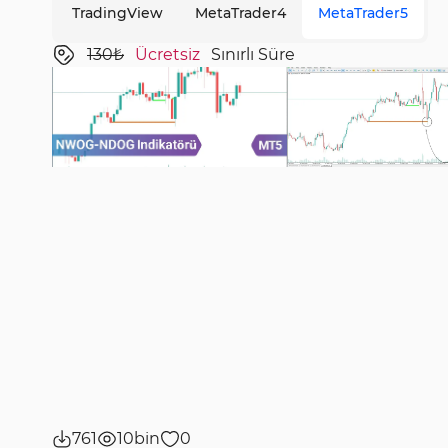
TradingView
MetaTrader4
MetaTrader5
130₺
Ücretsiz
Sınırlı Süre
761
10bin
0