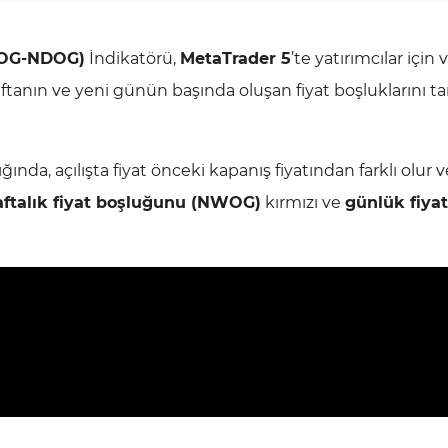
NWOG-NDOG)
İndikatörü,
MetaTrader 5
’te yatırımcılar için 
aftanın ve yeni günün başında oluşan fiyat boşluklarını t
a, açılışta fiyat önceki kapanış fiyatından farklı olur 
aftalık fiyat boşluğunu (NWOG)
kırmızı ve
günlük fiyat