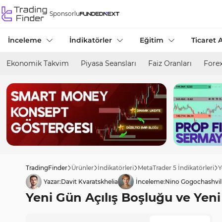
Sponsorlu
İnceleme
İndikatörler
Eğitim
Ticaret A
Ekonomik Takvim
Piyasa Seansları
Faiz Oranları
Forex
TradingFinder
Ürünler
İndikatörleri
MetaTrader 5 İndikatörleri
Y
Yazar:
Davit Kvaratskhelia
İnceleme:
Nino Gogochashvil
Yeni Gün Açılış Boşluğu ve Yeni