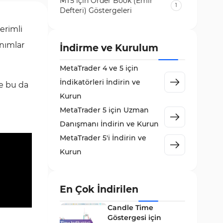
MT5 için Order Book (Emir
1
Defteri) Göstergeleri
Volatilite MT5 Göstergeleri
verimli
84
anımlar
Destek ve Direnç MT5
İndirme ve Kurulum
73
Göstergeleri
MetaTrader 4 ve 5 için
Likidite MT5 Göstergeleri
65
İndikatörleri İndirin ve
ve bu da
MetaTrader 5 için Order Flow
Kurun
1
Göstergeleri
MetaTrader 5 için Uzman
MetaTrader 5 için Expert
Danışmanı İndirin ve Kurun
5
Advisor (EA)
MetaTrader 5'i İndirin ve
MetaTrader 5 için Zigzag
Kurun
3
Göstergeleri
Sinyal ve Tahmin MT5
232
Göstergeleri
En Çok İndirilen
MetaTrader 5 için Volume
Candle Time
2
Profile Göstergeleri
Göstergesi için