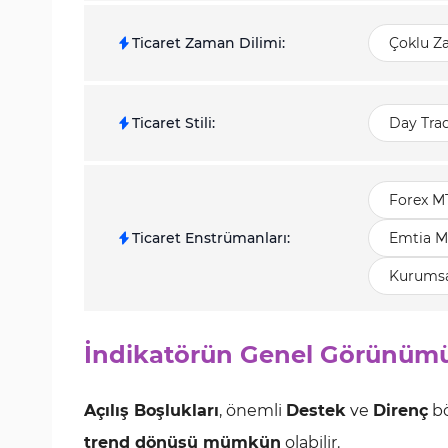
Ticaret Zaman Dilimi
:
Çoklu Z
Ticaret Stili
:
Day Tra
Forex M
Ticaret Enstrümanları
:
Emtia M
Kurumsa
İndikatörün Genel Görünüm
Açılış Boşlukları
, önemli
Destek
ve
Direnç
bö
trend dönüşü mümkün
olabilir.