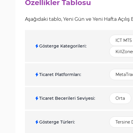
Özellikler Tablosu
Aşağıdaki tablo, Yeni Gün ve Yeni Hafta Açılış
ICT MT5 
Gösterge Kategorileri
:
KillZone
Ticaret Platformları
:
MetaTrad
Ticaret Becerileri Seviyesi
:
Orta
Gösterge Türleri
:
Tersine