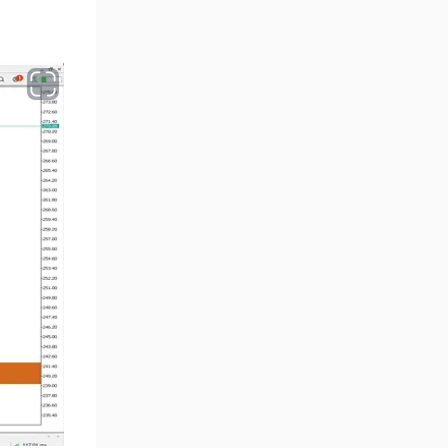
Aralık Göstergeleri MT5
44
Göstergeleri
Hisse Senedi MT5
540
Göstergeleri
Eğitimsel MT5 Göstergeleri
9
Arz ve Talep MT5 Göstergeleri
15
Temel Analiz MT5 Göstergeleri
2
MetaTrader 5 için Yapay Zekâ
5
(AI) Göstergeleri
MT5 için Piyasa Duyarlılığı
1
Göstergeleri
MetaTrader 5 için Fibonacci
2
Göstergeleri
Fiyat Hareketi MT5
82
Göstergeleri