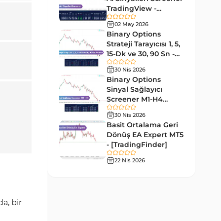
Forward MT5 Göstergeleri
176
TradingView -
[TradingFinder]
Elliott Dalga Teorisi MT5
02 May 2026
Ücretsiz
9
Göstergeleri
Binary Options
Strateji Tarayıcısı 1, 5,
Bantlar ve Kanallar MT5
15-Dk ve 30, 90 Sn -
54
Göstergeleri
[TradingFinder]
30 Nis 2026
MT5 için Hareketli Ortalama
Binary Options
22
Göstergeleri
Sinyal Sağlayıcı
Screener M1-H4
Yeniden Çizilmeyen MT5
TradingView -
25
30 Nis 2026
Göstergeleri
[TradingFinder]
Basit Ortalama Geri
Giriş ve Çıkış MT5 Göstergeleri
Dönüş EA Expert MT5
44
- [TradingFinder]
Hacim MT5 Göstergeleri
23
22 Nis 2026
Gecikmeli MT5 Göstergeleri
33
Swing Trading MT5
172
Göstergeleri
a, bir
Para Birimi Gücü MT5
112