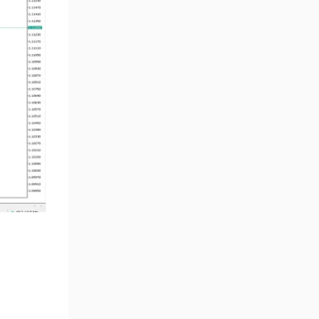
Çoklu Zaman Dilimleri MT5
579
Göstergeler
Aşırı Alım ve Aşırı Satım MT5
27
Göstergeleri
Endeks MT5 Göstergeleri
292
Tersine Dönüş MT5
498
Göstergeleri
Vadeli İşlem MT5 Göstergeleri
16
Fast Scalping MT5
47
Göstergeleri
Gün İçi (Intraday) MT5
347
Göstergeleri
Forex MT5 Göstergeleri
611
Kurumsal Hisse Senedi MT5
276
Göstergeleri