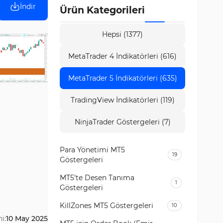
İndir
Ürün Kategorileri
Hepsi (1377)
MetaTrader 4 İndikatörleri (616)
MetaTrader 5 İndikatörleri (635)
TradingView İndikatörleri (119)
NinjaTrader Göstergeleri (7)
Para Yönetimi MT5
19
Göstergeleri
MT5’te Desen Tanıma
1
Göstergeleri
KillZones MT5 Göstergeleri
10
i:
10 May 2025