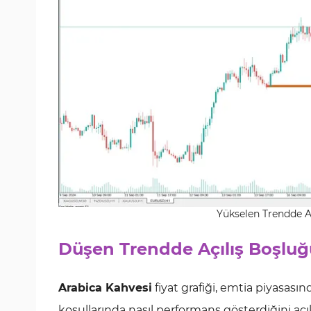
Yükselen Trendde A
Düşen Trendde Açılış Boşluğ
Arabica Kahvesi
fiyat grafiği, emtia piyasası
koşullarında nasıl performans gösterdiğini açık