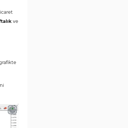
Göstergeleri
icaret
Momentum Göstergeleri MT5
35
için
ftalık
ve
Ticaret döngüleri MT5
20
Göstergeleri
M15-M30 Zaman Dilimleri MT5
42
Göstergeler
Öncü MT5 Göstergeleri
75
grafikte
Günlük-Haftalık Zaman
17
Dilimleri MT5 Göstergeler
ni
MetaTrader 5 için Kill Zones
1
Göstergeleri
MetaTrader 5 için Haber (News)
2
Göstergeleri
MACD Göstergeleri
15
MetaTrader 5 için