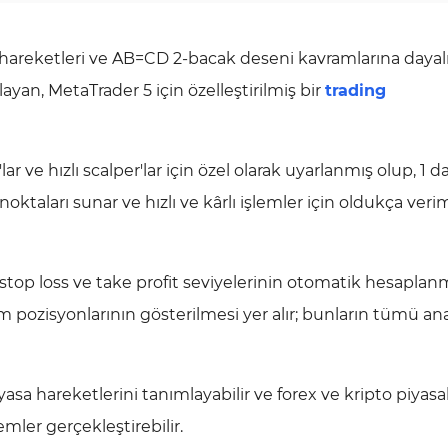
 hareketleri ve AB=CD 2-bacak deseni kavramlarına dayalı
ayan, MetaTrader 5 için özelleştirilmiş bir
trading
'lar ve hızlı scalper'lar için özel olarak uyarlanmış olup, 1 d
oktaları sunar ve hızlı ve kârlı işlemler için oldukça verim
ş, stop loss ve take profit seviyelerinin otomatik hesaplan
 pozisyonlarının gösterilmesi yer alır; bunların tümü ana
piyasa hareketlerini tanımlayabilir ve forex ve kripto piyasa
emler gerçekleştirebilir.