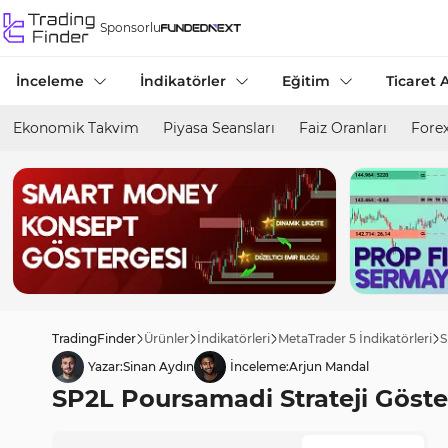
Sponsorlu
İnceleme
İndikatörler
Eğitim
Ticaret A
Ekonomik Takvim
Piyasa Seansları
Faiz Oranları
Forex
TradingFinder
Ürünler
İndikatörleri
MetaTrader 5 İndikatörleri
S
Yazar:
Sinan Aydın
İnceleme:
Arjun Mandal
SP2L Poursamadi Strateji Göster