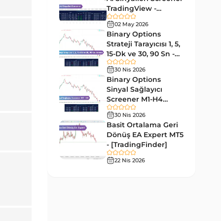
Forward MT5 Göstergeleri
176
TradingView -
[TradingFinder]
Elliott Dalga Teorisi MT5
02 May 2026
Ücretsiz
9
Göstergeleri
Binary Options
Strateji Tarayıcısı 1, 5,
Bantlar ve Kanallar MT5
15-Dk ve 30, 90 Sn -
54
Göstergeleri
[TradingFinder]
30 Nis 2026
MT5 için Hareketli Ortalama
Binary Options
22
Göstergeleri
Sinyal Sağlayıcı
Screener M1-H4
Yeniden Çizilmeyen MT5
TradingView -
25
30 Nis 2026
Göstergeleri
[TradingFinder]
Basit Ortalama Geri
Giriş ve Çıkış MT5 Göstergeleri
Dönüş EA Expert MT5
44
- [TradingFinder]
Hacim MT5 Göstergeleri
23
22 Nis 2026
Gecikmeli MT5 Göstergeleri
33
Swing Trading MT5
172
Göstergeleri
Para Birimi Gücü MT5
112