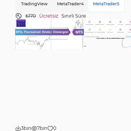
TradingView
MetaTrader4
MetaTrader5
₺170
Ücretsiz
Sınırlı Süre
3bin
7bin
0