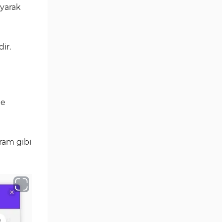
ayarak
Aralık Göstergeleri MT5
44
Göstergeleri
Hisse Senedi MT5
540
ir.
Göstergeleri
Eğitimsel MT5 Göstergeleri
9
Arz ve Talep MT5 Göstergeleri
15
Temel Analiz MT5 Göstergeleri
me
2
MetaTrader 5 için Yapay Zekâ
5
(AI) Göstergeleri
ram gibi
MT5 için Piyasa Duyarlılığı
1
Göstergeleri
MetaTrader 5 için Fibonacci
2
Göstergeleri
Fiyat Hareketi MT5
82
Göstergeleri