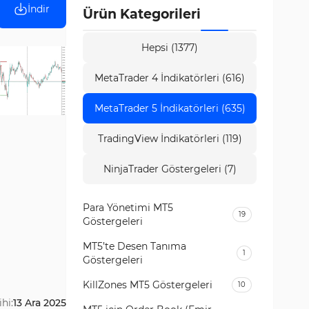
İndir
Ürün Kategorileri
Hepsi (1377)
MetaTrader 4 İndikatörleri (616)
MetaTrader 5 İndikatörleri (635)
TradingView İndikatörleri (119)
NinjaTrader Göstergeleri (7)
Para Yönetimi MT5
19
Göstergeleri
MT5’te Desen Tanıma
1
Göstergeleri
KillZones MT5 Göstergeleri
10
hi:
13 Ara 2025