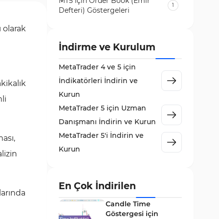
MT5 için Order Book (Emir
1
Defteri) Göstergeleri
Volatilite MT5 Göstergeleri
 olarak
84
Destek ve Direnç MT5
İndirme ve Kurulum
73
Göstergeleri
MetaTrader 4 ve 5 için
Likidite MT5 Göstergeleri
65
İndikatörleri İndirin ve
akikalık
MetaTrader 5 için Order Flow
Kurun
1
li
Göstergeleri
MetaTrader 5 için Uzman
MetaTrader 5 için Expert
Danışmanı İndirin ve Kurun
5
Advisor (EA)
MetaTrader 5'i İndirin ve
ması,
MetaTrader 5 için Zigzag
Kurun
3
lizin
Göstergeleri
Sinyal ve Tahmin MT5
232
Göstergeleri
En Çok İndirilen
larında
MetaTrader 5 için Volume
Candle Time
2
Profile Göstergeleri
Göstergesi için