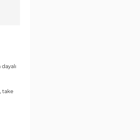
Göstergeleri
Momentum Göstergeleri MT5
35
için
Ticaret döngüleri MT5
20
Göstergeleri
M15-M30 Zaman Dilimleri MT5
42
Göstergeler
 dayalı
Öncü MT5 Göstergeleri
75
Günlük-Haftalık Zaman
17
Dilimleri MT5 Göstergeler
, take
MetaTrader 5 için Kill Zones
1
Göstergeleri
MetaTrader 5 için Haber (News)
2
Göstergeleri
MACD Göstergeleri
15
MetaTrader 5 için