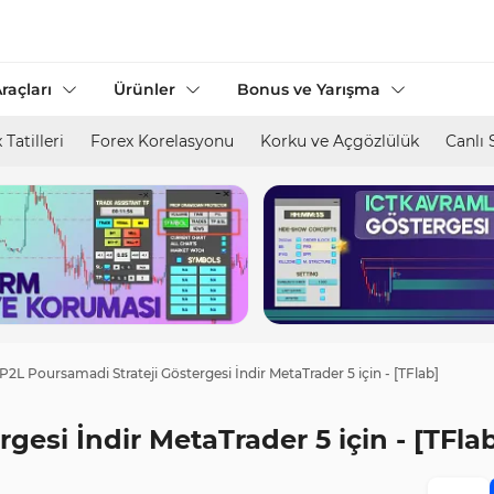
raçları
Ürünler
Bonus ve Yarışma
 Tatilleri
Forex Korelasyonu
Korku ve Açgözlülük
Canlı 
P2L Poursamadi Strateji Göstergesi İndir MetaTrader 5 için - [TFlab]
gesi İndir MetaTrader 5 için - [TFla