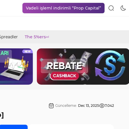
Vadeli işleml indirimli “Prop Capital”
Spreadler
The 5%ers
ad
Güncelleme:
Dec 13, 2025
7.042
b]