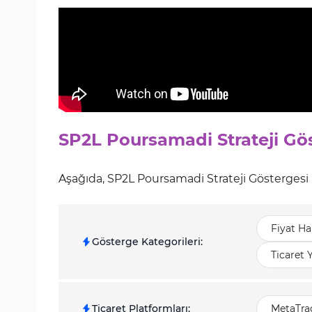
SP2L Poursamadi Strateji Gö
Aşağıda, SP2L Poursamadi Strateji Göstergesi ile i
Fiyat Ha
Gösterge Kategorileri
:
Ticaret 
Ticaret Platformları
:
MetaTrad