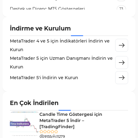
Destek ve Direnç MT5 Göstergeleri
73
Likidite MT5 Göstergeleri
65
İndirme ve Kurulum
MetaTrader 5 için Order Flow Göstergeleri
1
MetaTrader 4 ve 5 için İndikatörleri İndirin ve
MetaTrader 5 için Expert Advisor (EA)
5
Kurun
MetaTrader 5 için Zigzag Göstergeleri
3
MetaTrader 5 için Uzman Danışmanı İndirin ve
Sinyal ve Tahmin MT5 Göstergeleri
232
Kurun
MetaTrader 5 için Volume Profile Göstergeleri
2
MetaTrader 5'i İndirin ve Kurun
Akıllı Para MT5 Göstergeleri
78
Grafik ve Klasik MT5 Göstergeleri
49
En Çok İndirilen
Binary Options MT5 Göstergeleri
19
Candle Time Göstergesi için
M1-M5 Zaman Dilimleri MT5 Göstergeler
MetaTrader 5 İndir –
35
[TradingFinder]
ICT MT5 Göstergeleri
96
9155
11279