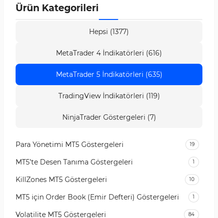
Ürün Kategorileri
Hepsi (1377)
MetaTrader 4 İndikatörleri (616)
MetaTrader 5 İndikatörleri (635)
TradingView İndikatörleri (119)
NinjaTrader Göstergeleri (7)
Para Yönetimi MT5 Göstergeleri
19
MT5’te Desen Tanıma Göstergeleri
1
KillZones MT5 Göstergeleri
10
MT5 için Order Book (Emir Defteri) Göstergeleri
1
Volatilite MT5 Göstergeleri
84