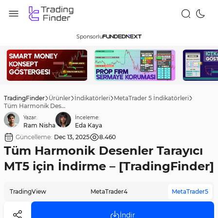
Sponsorlu
TradingFinder
Ürünler
İndikatörleri
MetaTrader 5 İndikatörleri
Tüm Harmonik Desenler Tarayıcı MT5 için İndirme – [TradingFinder]
Yazar:
İnceleme:
Ram Nisha
Eda Kaya
Güncelleme:
Dec 13, 2025
8.460
Tüm Harmonik Desenler Tarayıcı
MT5 için İndirme – [TradingFinder]
TradingView
MetaTrader4
MetaTrader5
İndir