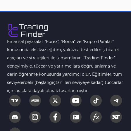
Tersine Dönüş MT5 Göstergeleri
498
Vadeli İşlem MT5 Göstergeleri
16
Fast Scalping MT5 Göstergeleri
47
Gün İçi (Intraday) MT5 Göstergeleri
347
Finansal piyasalar "Forex", "Borsa" ve "Kripto Paralar"
Forex MT5 Göstergeleri
611
konusunda eksiksiz eğitim, yalnızca test edilmiş ticaret
Kurumsal Hisse Senedi MT5 Göstergeleri
araçları ve stratejileri ile tamamlanır. "Trading Finder"
276
deneyimiyle, tüccar ve yatırımcılara doğru anlama ve
Aralık Göstergeleri MT5 Göstergeleri
44
derin öğrenme konusunda yardımcı olur. Eğitimler, tüm
Hisse Senedi MT5 Göstergeleri
540
seviyelerdeki (başlangıçtan ileri seviyeye kadar) tüccarlar
Eğitimsel MT5 Göstergeleri
9
için araçlara dayalı olarak tasarlanmıştır.
Arz ve Talep MT5 Göstergeleri
15
Temel Analiz MT5 Göstergeleri
2
MetaTrader 5 için Yapay Zekâ (AI) Göstergeleri
5