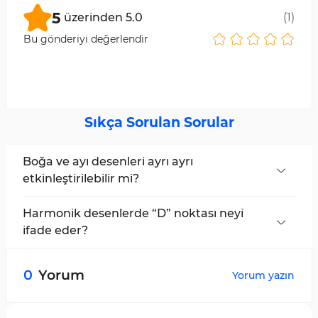
5
üzerinden
5.0
(
1
)
Bu gönderiyi değerlendir
Sıkça Sorulan Sorular
Boğa ve ayı desenleri ayrı ayrı
etkinleştirilebilir mi?
Evet, kullanıcılar Tüm Harmonik Desenler
Tarayıcı panelinden boğa ve ayı desenlerini ayrı
Harmonik desenlerde “D” noktası neyi
ayrı seçebilirler.
ifade eder?
“D” noktası, olası dönüş bölgesini gösterir.
0
Yorum
Yorum yazın