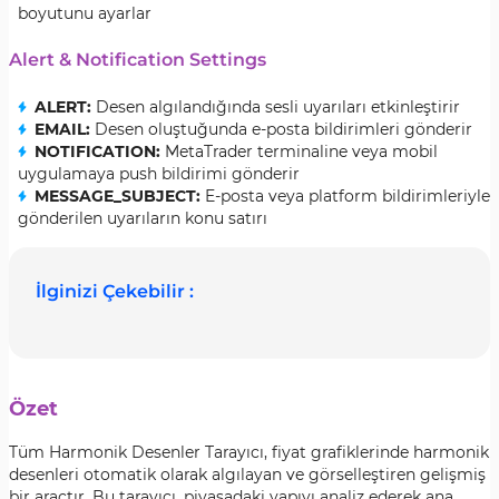
boyutunu ayarlar
Alert & Notification Settings
ALERT:
Desen algılandığında sesli uyarıları etkinleştirir
EMAIL:
Desen oluştuğunda e-posta bildirimleri gönderir
NOTIFICATION:
MetaTrader terminaline veya mobil
uygulamaya push bildirimi gönderir
MESSAGE_SUBJECT:
E-posta veya platform bildirimleriyle
gönderilen uyarıların konu satırı
İlginizi Çekebilir :
Özet
Tüm Harmonik Desenler Tarayıcı, fiyat grafiklerinde harmonik
desenleri otomatik olarak algılayan ve görselleştiren gelişmiş
bir araçtır. Bu tarayıcı, piyasadaki yapıyı analiz ederek ana