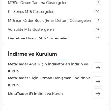
MT5’te Desen Tanıma Göstergeleri
1
KillZones MT5 Göstergeleri
10
MT5 için Order Book (Emir Defteri) Göstergeleri
1
Volatilite MT5 Göstergeleri
84
Destek ve Direnç MT5 Göstergeleri
73
Likidite MT5 Göstergeleri
65
İndirme ve Kurulum
MetaTrader 5 için Order Flow Göstergeleri
1
MetaTrader 4 ve 5 için İndikatörleri İndirin ve
MetaTrader 5 için Expert Advisor (EA)
5
Kurun
MetaTrader 5 için Zigzag Göstergeleri
3
MetaTrader 5 için Uzman Danışmanı İndirin ve
Sinyal ve Tahmin MT5 Göstergeleri
232
Kurun
MetaTrader 5 için Volume Profile Göstergeleri
2
MetaTrader 5'i İndirin ve Kurun
Akıllı Para MT5 Göstergeleri
78
Grafik ve Klasik MT5 Göstergeleri
49