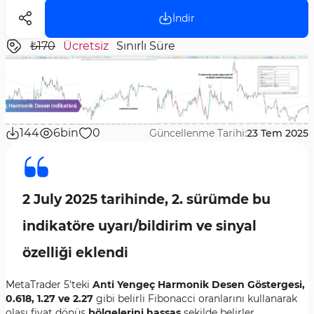
İndir
₺170
Ücretsiz
Sınırlı Süre
144
6bin
0
Güncellenme Tarihi:
23 Tem 2025
2 July 2025 tarihinde, 2. sürümde bu
indikatöre uyarı/bildirim ve sinyal
özelliği eklendi
MetaTrader 5’teki
Anti Yengeç Harmonik Desen Göstergesi,
0.618, 1.27 ve 2.27
gibi belirli Fibonacci oranlarını kullanarak
olası fiyat dönüş
bölgelerini hassas
şekilde belirler.