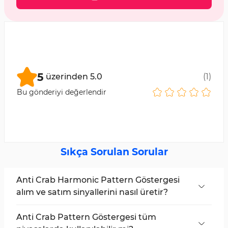
5
üzerinden
5.0
(
1
)
Bu gönderiyi değerlendir
Sıkça Sorulan Sorular
Anti Crab Harmonic Pattern Göstergesi
alım ve satım sinyallerini nasıl üretir?
Gösterge, fiyat D noktasına ulaştığında ve
formasyon yapısı dönüş için onaylandığında
Anti Crab Pattern Göstergesi tüm