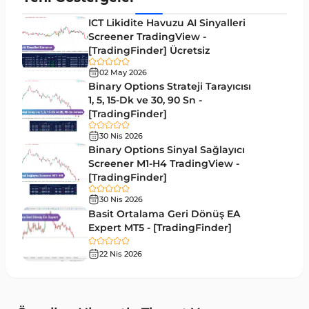
Giriş ve Çıkış MT5 Göstergeleri
44
ICT Likidite Havuzu AI Sinyalleri
Hacim MT5 Göstergeleri
Screener TradingView -
23
[TradingFinder] Ücretsiz
Gecikmeli MT5 Göstergeleri
33
02 May 2026
Swing Trading MT5 Göstergeleri
Binary Options Strateji Tarayıcısı
172
1, 5, 15-Dk ve 30, 90 Sn -
Para Birimi Gücü MT5 Göstergeleri
112
[TradingFinder]
Momentum Göstergeleri MT5 için
35
30 Nis 2026
Binary Options Sinyal Sağlayıcı
Ticaret döngüleri MT5 Göstergeleri
20
Screener M1-H4 TradingView -
[TradingFinder]
M15-M30 Zaman Dilimleri MT5 Göstergeler
42
30 Nis 2026
Öncü MT5 Göstergeleri
75
Basit Ortalama Geri Dönüş EA
Expert MT5 - [TradingFinder]
Günlük-Haftalık Zaman Dilimleri MT5 Göstergeler
17
22 Nis 2026
MetaTrader 5 için Kill Zones Göstergeleri
1
MetaTrader 5 için Haber (News) Göstergeleri
2
MACD Göstergeleri MetaTrader 5 için
15