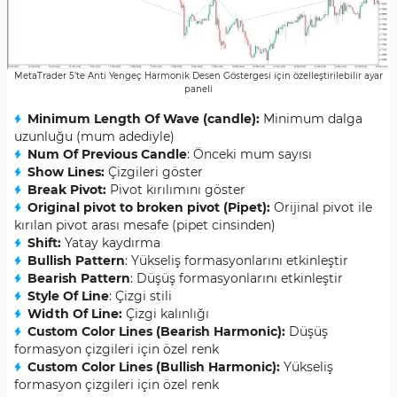
MetaTrader 5’te Anti Yengeç Harmonik Desen Göstergesi için özelleştirilebilir ayar
paneli
Minimum Length Of Wave (candle):
Minimum dalga
uzunluğu (mum adediyle)
Num Of Previous Candle
: Önceki mum sayısı
Show Lines:
Çizgileri göster
Break Pivot:
Pivot kırılımını göster
Original pivot to broken pivot (Pipet):
Orijinal pivot ile
kırılan pivot arası mesafe (pipet cinsinden)
Shift:
Yatay kaydırma
Bullish Pattern
: Yükseliş formasyonlarını etkinleştir
Bearish Pattern
: Düşüş formasyonlarını etkinleştir
Style Of Line
: Çizgi stili
Width Of Line:
Çizgi kalınlığı
Custom Color Lines (Bearish Harmonic):
Düşüş
formasyon çizgileri için özel renk
Custom Color Lines (Bullish Harmonic):
Yükseliş
formasyon çizgileri için özel renk