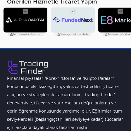
Önerilen Hizmetle Ticaret Yapın
Çoklu Zaman Dilimleri MT5 Göstergeler
579
ad
ad
ad
Aşırı Alım ve Aşırı Satım MT5 Göstergeleri
27
Endeks MT5 Göstergeleri
292
Sermayen risk altındadır.
Sermayen risk altındadır.
Sermayen risk altınd
Tersine Dönüş MT5 Göstergeleri
498
Vadeli İşlem MT5 Göstergeleri
16
Fast Scalping MT5 Göstergeleri
47
Gün İçi (Intraday) MT5 Göstergeleri
347
Finansal piyasalar "Forex", "Borsa" ve "Kripto Paralar"
Forex MT5 Göstergeleri
611
konusunda eksiksiz eğitim, yalnızca test edilmiş ticaret
Kurumsal Hisse Senedi MT5 Göstergeleri
araçları ve stratejileri ile tamamlanır. "Trading Finder"
276
deneyimiyle, tüccar ve yatırımcılara doğru anlama ve
Aralık Göstergeleri MT5 Göstergeleri
44
derin öğrenme konusunda yardımcı olur. Eğitimler, tüm
Hisse Senedi MT5 Göstergeleri
540
seviyelerdeki (başlangıçtan ileri seviyeye kadar) tüccarlar
Eğitimsel MT5 Göstergeleri
9
için araçlara dayalı olarak tasarlanmıştır.