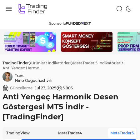
Sponsorlu
TradingFinder
Ürünler
İndikatörleri
MetaTrader 5 İndikatörleri
Anti Yengeç Harmonik Desen Göstergesi MT5 İndir - [TradingFinder]
Yazar:
Nino Gogochashvili
Güncelleme:
Jul 23, 2025
5.803
Anti Yengeç Harmonik Desen
Göstergesi MT5 İndir -
[TradingFinder]
TradingView
MetaTrader4
MetaTrader5