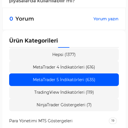
alım veya satım sinyalleri sağlar.
piyasalarda kullanılabilir mi?
Evet; bu gösterge forex, hisse senetleri ve kripto
paralar dahil olmak üzere çeşitli piyasalarda
0
Yorum
Yorum yazın
uygulanabilir.
Ürün Kategorileri
Hepsi (1377)
MetaTrader 4 İndikatörleri (616)
MetaTrader 5 İndikatörleri (635)
TradingView İndikatörleri (119)
NinjaTrader Göstergeleri (7)
Para Yönetimi MT5 Göstergeleri
19