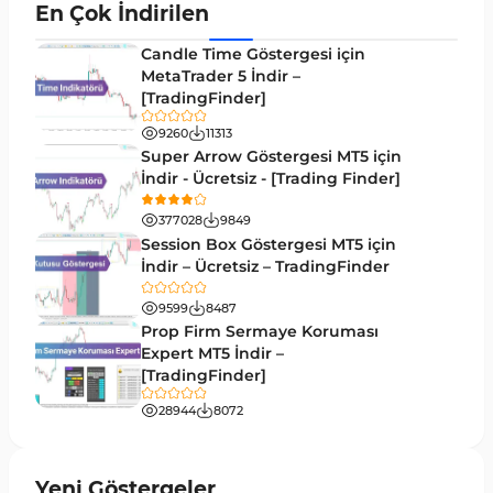
En Çok İndirilen
Binary Options MT5 Göstergeleri
19
Candle Time Göstergesi için
M1-M5 Zaman Dilimleri MT5 Göstergeler
MetaTrader 5 İndir –
35
[TradingFinder]
ICT MT5 Göstergeleri
96
9260
11313
MetaTrader 5 için VWAP Göstergeleri
2
Super Arrow Göstergesi MT5 için
İndir - Ücretsiz - [Trading Finder]
Emtia MT5 Göstergeleri
229
377028
9849
MetaTrader 5’te Drawdown Göstergeleri
1
Session Box Göstergesi MT5 için
İndir – Ücretsiz – TradingFinder
Pivot and Fraktallar MT5 Göstergeleri
27
9599
8487
Forward MT5 Göstergeleri
176
Prop Firm Sermaye Koruması
Elliott Dalga Teorisi MT5 Göstergeleri
Expert MT5 İndir –
9
[TradingFinder]
Bantlar ve Kanallar MT5 Göstergeleri
54
28944
8072
MT5 için Hareketli Ortalama Göstergeleri
22
Yeniden Çizilmeyen MT5 Göstergeleri
25
Yeni Göstergeler