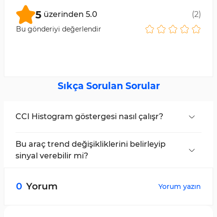
5
üzerinden
5.0
(
2
)
Bu gönderiyi değerlendir
Sıkça Sorulan Sorular
CCI Histogram göstergesi nasıl çalışr?
CCI Histogram göstergesi, mevcut fiyat ile belirli
bir dönemdeki ortalama fiyat arasındaki farkı
Bu araç trend değişikliklerini belirleyip
inceleyen bir teknik analiz aracıdır.
sinyal verebilir mi?
Evet, histogram kullanılarak trend değişiklikleri
ve gücü analiz edilebilir.
0
Yorum
Yorum yazın