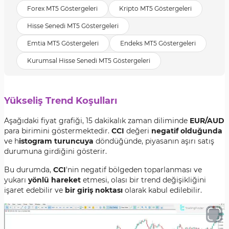
Forex MT5 Göstergeleri
Kripto MT5 Göstergeleri
Hisse Senedi MT5 Göstergeleri
Emtia MT5 Göstergeleri
Endeks MT5 Göstergeleri
Kurumsal Hisse Senedi MT5 Göstergeleri
Yükseliş Trend Koşulları
Aşağıdaki fiyat grafiği, 15 dakikalık zaman diliminde
EUR/AUD
para birimini göstermektedir.
CCI
değeri
negatif olduğunda
ve h
istogram turuncuya
döndüğünde, piyasanın aşırı satış
durumuna girdiğini gösterir.
Bu durumda,
CCI
'nin negatif bölgeden toparlanması ve
yukarı
yönlü hareket
etmesi, olası bir trend değişikliğini
işaret edebilir ve
bir giriş noktası
olarak kabul edilebilir.