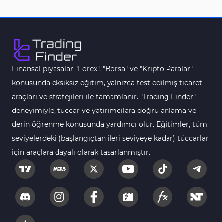
Tersine Dönüş MT5 Göstergeleri
498
Vadeli İşlem MT5 Göstergeleri
16
Fast Scalping MT5 Göstergeleri
47
Gün İçi (Intraday) MT5 Göstergeleri
347
Finansal piyasalar "Forex", "Borsa" ve "Kripto Paralar"
Forex MT5 Göstergeleri
611
konusunda eksiksiz eğitim, yalnızca test edilmiş ticaret
Kurumsal Hisse Senedi MT5 Göstergeleri
araçları ve stratejileri ile tamamlanır. "Trading Finder"
276
deneyimiyle, tüccar ve yatırımcılara doğru anlama ve
Aralık Göstergeleri MT5 Göstergeleri
44
derin öğrenme konusunda yardımcı olur. Eğitimler, tüm
Hisse Senedi MT5 Göstergeleri
540
seviyelerdeki (başlangıçtan ileri seviyeye kadar) tüccarlar
Eğitimsel MT5 Göstergeleri
9
için araçlara dayalı olarak tasarlanmıştır.
Arz ve Talep MT5 Göstergeleri
15
Temel Analiz MT5 Göstergeleri
2
MetaTrader 5 için Yapay Zekâ (AI) Göstergeleri
5
MT5 için Piyasa Duyarlılığı Göstergeleri
1