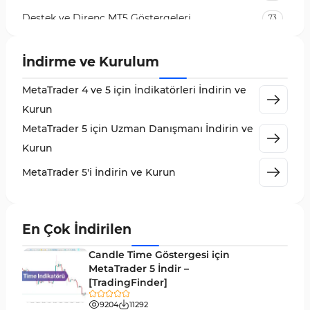
Destek ve Direnç MT5 Göstergeleri
73
Likidite MT5 Göstergeleri
65
İndirme ve Kurulum
MetaTrader 5 için Order Flow Göstergeleri
1
MetaTrader 4 ve 5 için İndikatörleri İndirin ve
MetaTrader 5 için Expert Advisor (EA)
5
Kurun
MetaTrader 5 için Zigzag Göstergeleri
3
MetaTrader 5 için Uzman Danışmanı İndirin ve
Sinyal ve Tahmin MT5 Göstergeleri
232
Kurun
MetaTrader 5 için Volume Profile Göstergeleri
2
MetaTrader 5'i İndirin ve Kurun
Akıllı Para MT5 Göstergeleri
78
Grafik ve Klasik MT5 Göstergeleri
49
En Çok İndirilen
Binary Options MT5 Göstergeleri
19
Candle Time Göstergesi için
M1-M5 Zaman Dilimleri MT5 Göstergeler
MetaTrader 5 İndir –
35
[TradingFinder]
ICT MT5 Göstergeleri
96
9204
11292