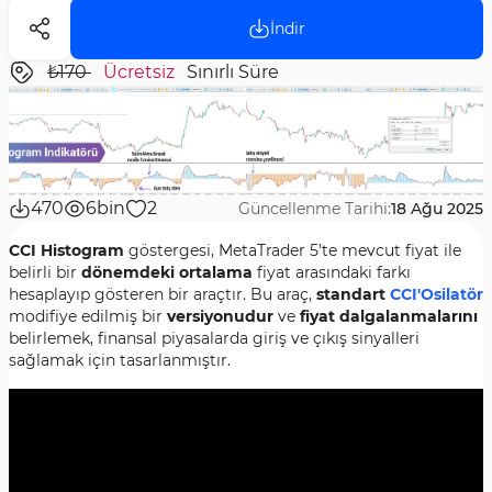
İndir
₺170
Ücretsiz
Sınırlı Süre
470
6bin
2
Güncellenme Tarihi:
18 Ağu 2025
CCI Histogram
göstergesi, MetaTrader 5’te mevcut fiyat ile
belirli bir
dönemdeki ortalama
fiyat arasındaki farkı
hesaplayıp gösteren bir araçtır. Bu araç,
standart
CCI'Osilatör
modifiye edilmiş bir
versiyonudur
ve
fiyat dalgalanmalarını
belirlemek, finansal piyasalarda giriş ve çıkış sinyalleri
sağlamak için tasarlanmıştır.