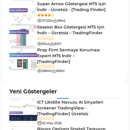
MetaTrader 5 için VWAP Göstergeleri
2
Super Arrow Göstergesi MT5 için
İndir - Ücretsiz - [Trading Finder]
Emtia MT5 Göstergeleri
229
375234
9842
MetaTrader 5’te Drawdown Göstergeleri
1
Session Box Göstergesi MT5 için
İndir – Ücretsiz – TradingFinder
Pivot and Fraktallar MT5 Göstergeleri
27
9544
8471
Forward MT5 Göstergeleri
176
Prop Firm Sermaye Koruması
Elliott Dalga Teorisi MT5 Göstergeleri
Expert MT5 İndir –
9
[TradingFinder]
Bantlar ve Kanallar MT5 Göstergeleri
54
28840
8060
MT5 için Hareketli Ortalama Göstergeleri
22
Yeniden Çizilmeyen MT5 Göstergeleri
25
Yeni Göstergeler
Giriş ve Çıkış MT5 Göstergeleri
44
ICT Likidite Havuzu AI Sinyalleri
Hacim MT5 Göstergeleri
Screener TradingView -
23
[TradingFinder] Ücretsiz
Gecikmeli MT5 Göstergeleri
33
02 May 2026
Swing Trading MT5 Göstergeleri
Binary Options Strateji Tarayıcısı
172