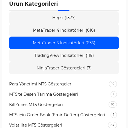
Ürün Kategorileri
Hepsi (1377)
MetaTrader 4 İndikatörleri (616)
MetaTrader 5 İndikatörleri (635)
TradingView İndikatörleri (119)
NinjaTrader Göstergeleri (7)
Para Yönetimi MT5 Göstergeleri
19
MT5’te Desen Tanıma Göstergeleri
1
KillZones MT5 Göstergeleri
10
MT5 için Order Book (Emir Defteri) Göstergeleri
1
Volatilite MT5 Göstergeleri
84