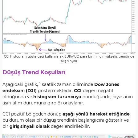
CCI Histogram göstergesi kullanılarak EUR/AUD para birimi için yükseliş trendinde
alış sinyali
Düşüş Trend Koşulları
Aşağıdaki grafik, 1 saatlik zaman diliminde
Dow Jones
endeksini (DJI)
göstermektedir.
CCI
değeri negatif
olduğunda ve
histogram turuncuya
döndüğünde, piyasanın
aşırı alım durumuna girdiği onaylanır.
CCI pozitif bölgeden dönüp
aşağı yönlü hareket ettiğinde
,
bu durum olası bir düşüş trendinin başlangıcını gösterir ve
bir
giriş sinyali olarak
değerlendirilebilir.