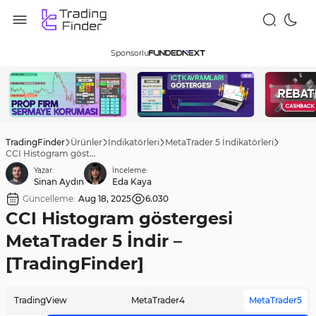
Sponsorlu
TradingFinder
Ürünler
İndikatörleri
MetaTrader 5 İndikatörleri
CCI Histogram göstergesi MetaTrader 5 İndir – [TradingFinder]
Yazar:
İnceleme:
Sinan Aydın
Eda Kaya
Güncelleme:
Aug 18, 2025
6.030
CCI Histogram göstergesi
MetaTrader 5 İndir –
[TradingFinder]
TradingView
MetaTrader4
MetaTrader5