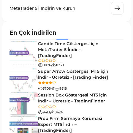
MetaTrader 5 için Volume Profile Göstergeleri
2
MetaTrader 5'i İndirin ve Kurun
Akıllı Para MT5 Göstergeleri
78
Grafik ve Klasik MT5 Göstergeleri
49
En Çok İndirilen
Binary Options MT5 Göstergeleri
19
Candle Time Göstergesi için
M1-M5 Zaman Dilimleri MT5 Göstergeler
MetaTrader 5 İndir –
35
[TradingFinder]
ICT MT5 Göstergeleri
96
9076
11239
MetaTrader 5 için VWAP Göstergeleri
2
Super Arrow Göstergesi MT5 için
İndir - Ücretsiz - [Trading Finder]
Emtia MT5 Göstergeleri
229
370647
9818
MetaTrader 5’te Drawdown Göstergeleri
1
Session Box Göstergesi MT5 için
İndir – Ücretsiz – TradingFinder
Pivot and Fraktallar MT5 Göstergeleri
27
9413
8424
Forward MT5 Göstergeleri
176
Prop Firm Sermaye Koruması
Elliott Dalga Teorisi MT5 Göstergeleri
Expert MT5 İndir –
9
[TradingFinder]