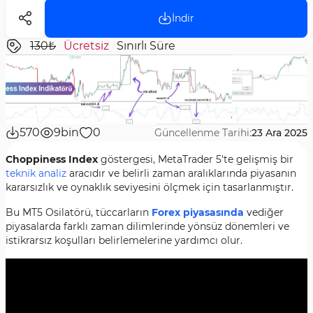
İndir
130₺
Ücretsiz
Sınırlı Süre
570
9bin
0
Güncellenme Tarihi:
23 Ara 2025
Choppiness Index
göstergesi, MetaTrader 5'te gelişmiş bir
teknik analiz
aracıdır ve belirli zaman aralıklarında piyasanın
kararsızlık ve oynaklık seviyesini ölçmek için tasarlanmıştır.
Bu MT5 Osilatörü, tüccarların
Forex piyasasında
vediğer
piyasalarda farklı zaman dilimlerinde yönsüz dönemleri ve
istikrarsız koşulları belirlemelerine yardımcı olur.