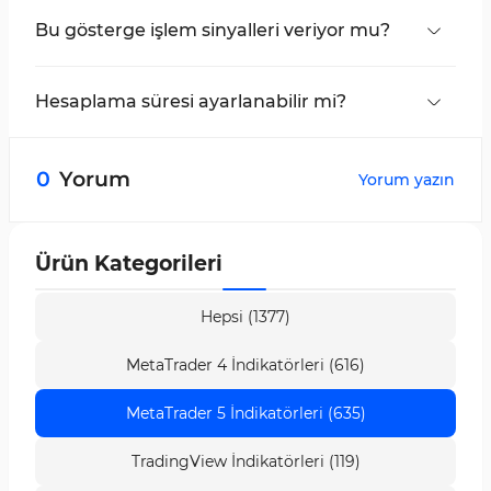
Bu gösterge işlem sinyalleri veriyor mu?
Hayır, bu gösterge herhangi bir işlem sinyali
vermez.
Hesaplama süresi ayarlanabilir mi?
Evet, ayarlarda "Hesaplama Süresi" bölümüne
giderek hesaplama süresi değiştirilebilir.
0
Yorum
Yorum yazın
Ürün Kategorileri
Hepsi (1377)
MetaTrader 4 İndikatörleri (616)
MetaTrader 5 İndikatörleri (635)
TradingView İndikatörleri (119)