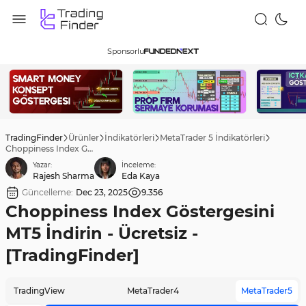
Sponsorlu
TradingFinder
Ürünler
İndikatörleri
MetaTrader 5 İndikatörleri
Choppiness Index Göstergesini MT5 İndirin - Ücretsiz - [TradingFinder]
Yazar:
İnceleme:
Rajesh Sharma
Eda Kaya
Güncelleme:
Dec 23, 2025
9.356
Choppiness Index Göstergesini
MT5 İndirin - Ücretsiz -
[TradingFinder]
TradingView
MetaTrader4
MetaTrader5