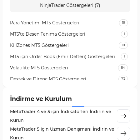
NinjaTrader Göstergeleri (7)
Para Yönetimi MT5 Göstergeleri
19
MT5’te Desen Tanıma Göstergeleri
1
KillZones MT5 Göstergeleri
10
MT5 için Order Book (Emir Defteri) Göstergeleri
1
Volatilite MT5 Göstergeleri
84
Destek ve Direnç MT5 Göstergeleri
73
Likidite MT5 Göstergeleri
65
İndirme ve Kurulum
MetaTrader 5 için Order Flow Göstergeleri
1
MetaTrader 4 ve 5 için İndikatörleri İndirin ve
MetaTrader 5 için Expert Advisor (EA)
5
Kurun
MetaTrader 5 için Zigzag Göstergeleri
3
MetaTrader 5 için Uzman Danışmanı İndirin ve
Sinyal ve Tahmin MT5 Göstergeleri
232
Kurun