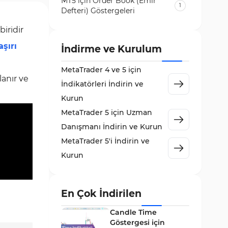
MT5 için Order Book (Emir
1
Defteri) Göstergeleri
Volatilite MT5 Göstergeleri
iridir
84
aşırı
Destek ve Direnç MT5
İndirme ve Kurulum
73
Göstergeleri
MetaTrader 4 ve 5 için
Likidite MT5 Göstergeleri
65
lanır ve
İndikatörleri İndirin ve
MetaTrader 5 için Order Flow
Kurun
1
Göstergeleri
MetaTrader 5 için Uzman
MetaTrader 5 için Expert
Danışmanı İndirin ve Kurun
5
Advisor (EA)
MetaTrader 5'i İndirin ve
MetaTrader 5 için Zigzag
Kurun
3
Göstergeleri
Sinyal ve Tahmin MT5
232
Göstergeleri
En Çok İndirilen
MetaTrader 5 için Volume
Candle Time
2
Profile Göstergeleri
Göstergesi için