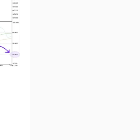
Çoklu Zaman Dilimleri MT5
579
Göstergeler
Aşırı Alım ve Aşırı Satım MT5
27
Göstergeleri
Endeks MT5 Göstergeleri
292
Tersine Dönüş MT5
498
Göstergeleri
Vadeli İşlem MT5 Göstergeleri
16
Fast Scalping MT5
47
Göstergeleri
Gün İçi (Intraday) MT5
347
Göstergeleri
Forex MT5 Göstergeleri
611
Kurumsal Hisse Senedi MT5
276
Göstergeleri