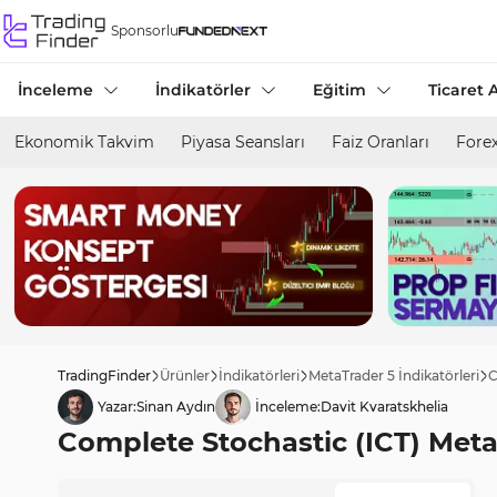
Sponsorlu
İnceleme
İndikatörler
Eğitim
Ticaret A
Ekonomik Takvim
Piyasa Seansları
Faiz Oranları
Forex
TradingFinder
Ürünler
İndikatörleri
MetaTrader 5 İndikatörleri
C
Yazar:
Sinan Aydın
İnceleme:
Davit Kvaratskhelia
Complete Stochastic (ICT) MetaT