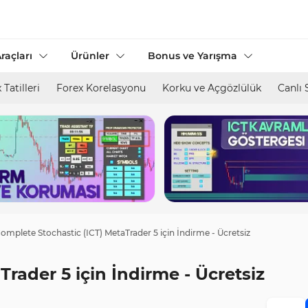
raçları
Ürünler
Bonus ve Yarışma
 Tatilleri
Forex Korelasyonu
Korku ve Açgözlülük
Canlı 
omplete Stochastic (ICT) MetaTrader 5 için İndirme - Ücretsiz
rader 5 için İndirme - Ücretsiz