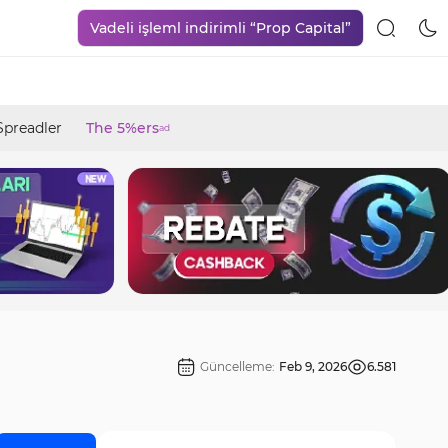
Vadeli işleml indirimli “Prop Capital”
Spreadler
The 5%ers
ad
Güncelleme:
Feb 9, 2026
6.581