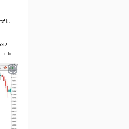
Göstergeleri
Momentum Göstergeleri MT5
35
için
afik,
Ticaret döngüleri MT5
20
Göstergeleri
 %D
M15-M30 Zaman Dilimleri MT5
42
Göstergeler
bilir.
Öncü MT5 Göstergeleri
75
Günlük-Haftalık Zaman
17
Dilimleri MT5 Göstergeler
MetaTrader 5 için Kill Zones
1
Göstergeleri
MetaTrader 5 için Haber (News)
2
Göstergeleri
MACD Göstergeleri
15
MetaTrader 5 için