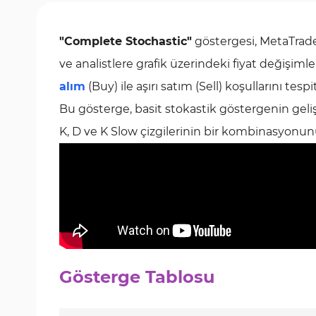
"Complete Stochastic"
göstergesi, MetaTrader
ve analistlere grafik üzerindeki fiyat değişi
alım
(Buy) ile aşırı satım (Sell) koşullarını tes
Bu gösterge, basit stokastik göstergenin gelişm
K, D ve K Slow çizgilerinin bir kombinasyonunu
Gösterge Tablosu