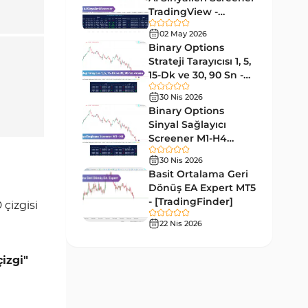
Forward MT5 Göstergeleri
176
TradingView -
[TradingFinder]
Elliott Dalga Teorisi MT5
02 May 2026
Ücretsiz
9
Göstergeleri
Binary Options
Strateji Tarayıcısı 1, 5,
Bantlar ve Kanallar MT5
15-Dk ve 30, 90 Sn -
54
Göstergeleri
[TradingFinder]
30 Nis 2026
MT5 için Hareketli Ortalama
Binary Options
22
Göstergeleri
Sinyal Sağlayıcı
Screener M1-H4
Yeniden Çizilmeyen MT5
TradingView -
25
30 Nis 2026
Göstergeleri
[TradingFinder]
Basit Ortalama Geri
Giriş ve Çıkış MT5 Göstergeleri
Dönüş EA Expert MT5
44
- [TradingFinder]
 çizgisi
Hacim MT5 Göstergeleri
23
22 Nis 2026
Gecikmeli MT5 Göstergeleri
33
izgi"
Swing Trading MT5
172
Göstergeleri
Para Birimi Gücü MT5
112