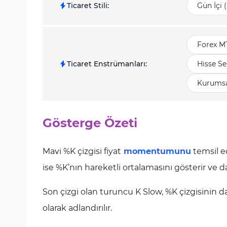
Ticaret Stili
:
Gün İçi 
Forex M
Ticaret Enstrümanları
:
Hisse Se
Kurumsa
Gösterge Özeti
Mavi %K çizgisi fiyat
momentumunu
temsil ed
ise %K’nın hareketli ortalamasını gösterir ve da
Son çizgi olan turuncu K Slow, %K çizgisinin 
olarak adlandırılır.