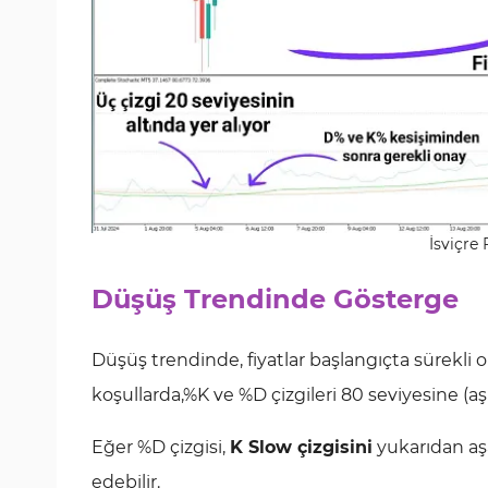
İsviçre
Düşüş Trendinde Gösterge
Düşüş trendinde, fiyatlar başlangıçta sürekli 
koşullarda,%K ve %D çizgileri 80 seviyesine (
Eğer %D çizgisi,
K Slow çizgisini
yukarıdan aş
edebilir.