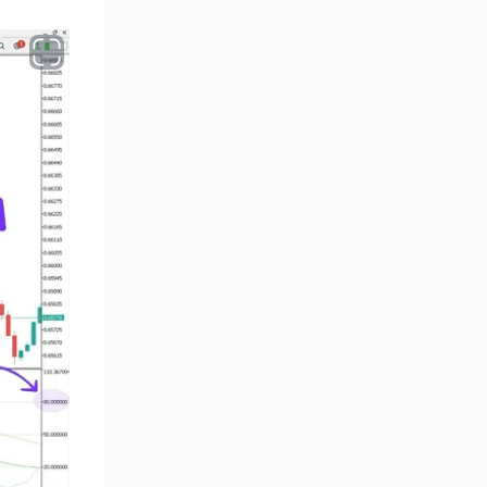
Aralık Göstergeleri MT5
44
Göstergeleri
Hisse Senedi MT5
540
Göstergeleri
Eğitimsel MT5 Göstergeleri
9
Arz ve Talep MT5 Göstergeleri
15
Temel Analiz MT5 Göstergeleri
2
MetaTrader 5 için Yapay Zekâ
5
(AI) Göstergeleri
MT5 için Piyasa Duyarlılığı
1
Göstergeleri
MetaTrader 5 için Fibonacci
2
Göstergeleri
Fiyat Hareketi MT5
82
Göstergeleri