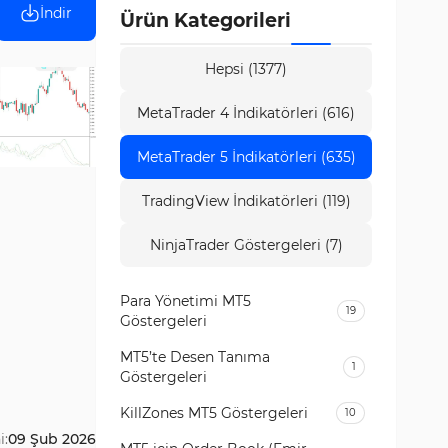
İndir
Ürün Kategorileri
Hepsi (1377)
MetaTrader 4 İndikatörleri (616)
MetaTrader 5 İndikatörleri (635)
TradingView İndikatörleri (119)
NinjaTrader Göstergeleri (7)
Para Yönetimi MT5
19
Göstergeleri
MT5’te Desen Tanıma
1
Göstergeleri
KillZones MT5 Göstergeleri
10
i:
09 Şub 2026