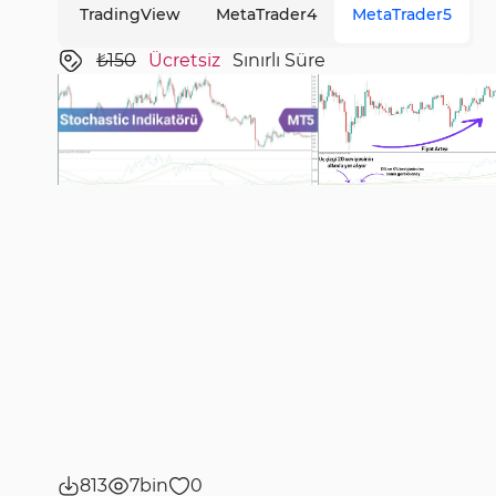
TradingView
MetaTrader4
MetaTrader5
₺150
Ücretsiz
Sınırlı Süre
813
7bin
0