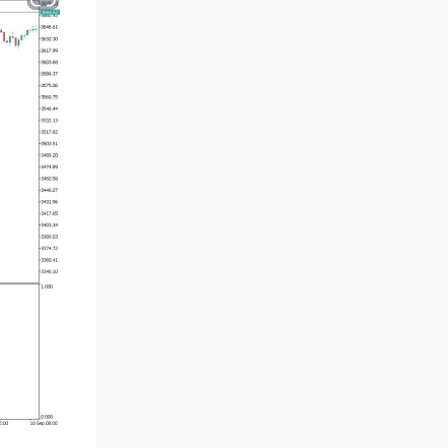
Çoklu Zaman Dilimleri MT5
579
Göstergeler
Aşırı Alım ve Aşırı Satım MT5
27
Göstergeleri
Endeks MT5 Göstergeleri
292
Tersine Dönüş MT5
498
Göstergeleri
Vadeli İşlem MT5 Göstergeleri
16
Fast Scalping MT5
47
Göstergeleri
Gün İçi (Intraday) MT5
347
Göstergeleri
Forex MT5 Göstergeleri
611
Kurumsal Hisse Senedi MT5
276
Göstergeleri