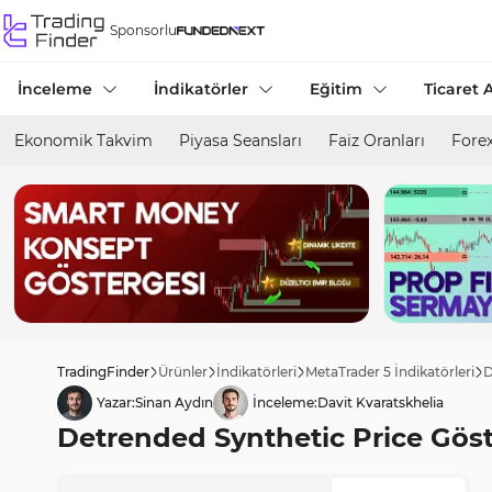
Sponsorlu
İnceleme
İndikatörler
Eğitim
Ticaret A
Ekonomik Takvim
Piyasa Seansları
Faiz Oranları
Forex
TradingFinder
Ürünler
İndikatörleri
MetaTrader 5 İndikatörleri
D
Yazar:
Sinan Aydın
İnceleme:
Davit Kvaratskhelia
Detrended Synthetic Price Göst