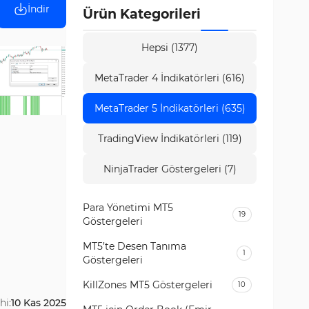
İndir
Ürün Kategorileri
Hepsi (1377)
MetaTrader 4 İndikatörleri (616)
MetaTrader 5 İndikatörleri (635)
TradingView İndikatörleri (119)
NinjaTrader Göstergeleri (7)
Para Yönetimi MT5
19
Göstergeleri
MT5’te Desen Tanıma
1
Göstergeleri
KillZones MT5 Göstergeleri
10
hi:
10 Kas 2025