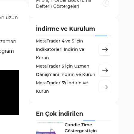
MT5 için Order Book (Emir
1
Defteri) Göstergeleri
Volatilite MT5 Göstergeleri
den uzun
84
Destek ve Direnç MT5
İndirme ve Kurulum
73
Göstergeleri
MetaTrader 4 ve 5 için
i zaman
Likidite MT5 Göstergeleri
65
İndikatörleri İndirin ve
stogram
MetaTrader 5 için Order Flow
Kurun
1
Göstergeleri
MetaTrader 5 için Uzman
MetaTrader 5 için Expert
Danışmanı İndirin ve Kurun
5
Advisor (EA)
MetaTrader 5'i İndirin ve
MetaTrader 5 için Zigzag
Kurun
3
Göstergeleri
Sinyal ve Tahmin MT5
232
Göstergeleri
En Çok İndirilen
MetaTrader 5 için Volume
Candle Time
2
Profile Göstergeleri
Göstergesi için