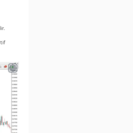
Aralık Göstergeleri MT5
44
Göstergeleri
Hisse Senedi MT5
540
ir.
Göstergeleri
Eğitimsel MT5 Göstergeleri
9
tif
Arz ve Talep MT5 Göstergeleri
15
Temel Analiz MT5 Göstergeleri
2
MetaTrader 5 için Yapay Zekâ
5
(AI) Göstergeleri
MT5 için Piyasa Duyarlılığı
1
Göstergeleri
MetaTrader 5 için Fibonacci
2
Göstergeleri
Fiyat Hareketi MT5
82
Göstergeleri