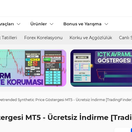
raçları
Ürünler
Bonus ve Yarışma
 Tatilleri
Forex Korelasyonu
Korku ve Açgözlülük
Canlı 
etrended Synthetic Price Göstergesi MT5 - Ücretsiz İndirme [TradingFinder
ergesi MT5 - Ücretsiz İndirme [Trad