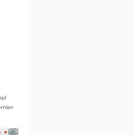
Göstergeleri
Momentum Göstergeleri MT5
35
için
Ticaret döngüleri MT5
20
Göstergeleri
M15-M30 Zaman Dilimleri MT5
42
Göstergeler
Öncü MT5 Göstergeleri
75
Günlük-Haftalık Zaman
17
Dilimleri MT5 Göstergeler
MetaTrader 5 için Kill Zones
1
şil
Göstergeleri
emleri
MetaTrader 5 için Haber (News)
2
Göstergeleri
MACD Göstergeleri
15
MetaTrader 5 için