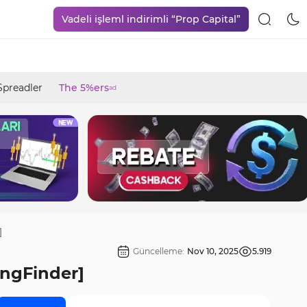
Vadeli işleml indirimli “Prop Capital”
Spreadler
The 5%ers
ad
]
Güncelleme:
Nov 10, 2025
5.919
ingFinder]