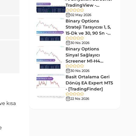
Forward MT5 Göstergeleri
176
TradingView -
[TradingFinder]
Elliott Dalga Teorisi MT5
02 May 2026
Ücretsiz
9
Göstergeleri
Binary Options
Strateji Tarayıcısı 1, 5,
Bantlar ve Kanallar MT5
15-Dk ve 30, 90 Sn -
54
Göstergeleri
[TradingFinder]
30 Nis 2026
MT5 için Hareketli Ortalama
Binary Options
22
Göstergeleri
Sinyal Sağlayıcı
Screener M1-H4
Yeniden Çizilmeyen MT5
TradingView -
25
30 Nis 2026
Göstergeleri
[TradingFinder]
Basit Ortalama Geri
Giriş ve Çıkış MT5 Göstergeleri
Dönüş EA Expert MT5
44
- [TradingFinder]
Hacim MT5 Göstergeleri
23
22 Nis 2026
ve kısa
Gecikmeli MT5 Göstergeleri
33
Swing Trading MT5
172
Göstergeleri
e
Para Birimi Gücü MT5
112