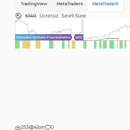
TradingView
MetaTrader4
MetaTrader5
₺140
Ücretsiz
Sınırlı Süre
253
6bin
0