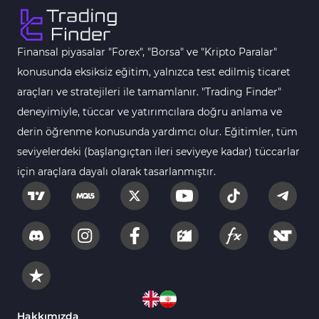
Fast Scalping MT5 Göstergeleri
47
Gün İçi (Intraday) MT5 Göstergeleri
347
Finansal piyasalar "Forex", "Borsa" ve "Kripto Paralar"
Forex MT5 Göstergeleri
611
konusunda eksiksiz eğitim, yalnızca test edilmiş ticaret
Kurumsal Hisse Senedi MT5 Göstergeleri
araçları ve stratejileri ile tamamlanır. "Trading Finder"
276
deneyimiyle, tüccar ve yatırımcılara doğru anlama ve
Aralık Göstergeleri MT5 Göstergeleri
44
derin öğrenme konusunda yardımcı olur. Eğitimler, tüm
Hisse Senedi MT5 Göstergeleri
540
seviyelerdeki (başlangıçtan ileri seviyeye kadar) tüccarlar
Eğitimsel MT5 Göstergeleri
9
için araçlara dayalı olarak tasarlanmıştır.
Arz ve Talep MT5 Göstergeleri
15
Temel Analiz MT5 Göstergeleri
2
MetaTrader 5 için Yapay Zekâ (AI) Göstergeleri
5
MT5 için Piyasa Duyarlılığı Göstergeleri
1
MetaTrader 5 için Fibonacci Göstergeleri
2
Hakkımızda