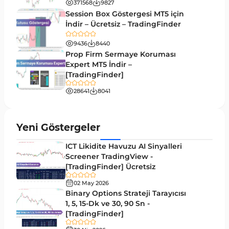
371568
9827
MetaTrader 5’te Drawdown Göstergeleri
1
Session Box Göstergesi MT5 için
İndir – Ücretsiz – TradingFinder
Pivot and Fraktallar MT5 Göstergeleri
27
9436
8440
Forward MT5 Göstergeleri
176
Prop Firm Sermaye Koruması
Elliott Dalga Teorisi MT5 Göstergeleri
Expert MT5 İndir –
9
[TradingFinder]
Bantlar ve Kanallar MT5 Göstergeleri
54
28641
8041
MT5 için Hareketli Ortalama Göstergeleri
22
Yeniden Çizilmeyen MT5 Göstergeleri
25
Yeni Göstergeler
Giriş ve Çıkış MT5 Göstergeleri
44
ICT Likidite Havuzu AI Sinyalleri
Hacim MT5 Göstergeleri
Screener TradingView -
23
[TradingFinder] Ücretsiz
Gecikmeli MT5 Göstergeleri
33
02 May 2026
Swing Trading MT5 Göstergeleri
Binary Options Strateji Tarayıcısı
172
1, 5, 15-Dk ve 30, 90 Sn -
Para Birimi Gücü MT5 Göstergeleri
112
[TradingFinder]
35