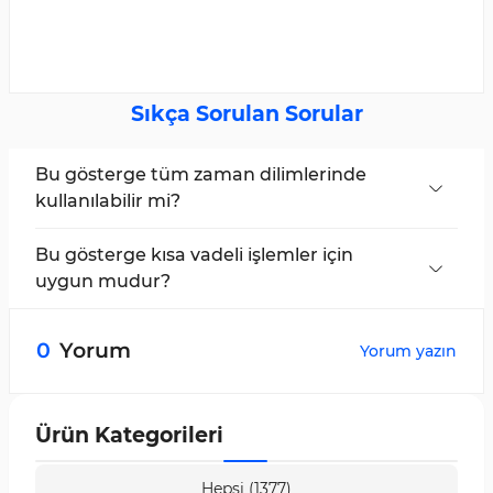
Sıkça Sorulan Sorular
Bu gösterge tüm zaman dilimlerinde
kullanılabilir mi?
Evet, Elder Impulse Candle Color Göstergesi
tüm zaman dilimleri için uygundur.
Bu gösterge kısa vadeli işlemler için
uygun mudur?
Evet, Elder Impulse Candle Color Sistem
Göstergesi hem kısa vadeli hem de uzun vadeli
0
Yorum
Yorum yazın
işlemler için etkilidir.
Ürün Kategorileri
Hepsi (1377)