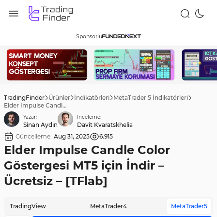
Sponsorlu
TradingFinder
Ürünler
İndikatörleri
MetaTrader 5 İndikatörleri
Elder Impulse Candle Color Göstergesi MT5 için İndir – Ücretsiz – [TFlab]
Yazar:
İnceleme:
Sinan Aydın
Davit Kvaratskhelia
Güncelleme:
Aug 31, 2025
6.915
Elder Impulse Candle Color
Göstergesi MT5 için İndir –
Ücretsiz – [TFlab]
TradingView
MetaTrader4
MetaTrader5