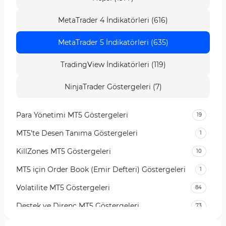
MetaTrader 4 İndikatörleri (616)
MetaTrader 5 İndikatörleri (635)
TradingView İndikatörleri (119)
NinjaTrader Göstergeleri (7)
Para Yönetimi MT5 Göstergeleri
19
MT5’te Desen Tanıma Göstergeleri
1
KillZones MT5 Göstergeleri
10
MT5 için Order Book (Emir Defteri) Göstergeleri
1
Volatilite MT5 Göstergeleri
84
Destek ve Direnç MT5 Göstergeleri
73
Likidite MT5 Göstergeleri
65