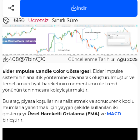
İndir
₺150
Ücretsiz
Sınırlı Süre
408
7bin
0
Güncellenme Tarihi:
31 Ağu 2025
Elder Impulse Candle Color Göstergesi
, Elder Impulse
sisteminin analitik yöntemine dayanarak oluşturulmuştur ve
temel amacı fiyat hareketinin momentumu ile trend
yönünün tanınmasını kolaylaştırmaktır.
Bu araç, piyasa koşullarını analiz etmek ve sonucurenk kodlu
mumlarla yansıtmak için yaygın şekilde kullanılan iki
göstergeyi
Üssel Hareketli Ortalama (EMA)
ve
MACD
birleştirir.