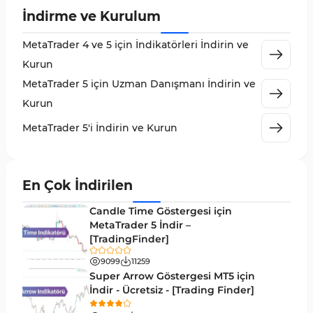
İndirme ve Kurulum
MetaTrader 5 için Order Flow Göstergeleri
1
MetaTrader 4 ve 5 için İndikatörleri İndirin ve
MetaTrader 5 için Expert Advisor (EA)
5
Kurun
MetaTrader 5 için Zigzag Göstergeleri
3
MetaTrader 5 için Uzman Danışmanı İndirin ve
Sinyal ve Tahmin MT5 Göstergeleri
232
Kurun
MetaTrader 5 için Volume Profile Göstergeleri
2
MetaTrader 5'i İndirin ve Kurun
Akıllı Para MT5 Göstergeleri
78
Grafik ve Klasik MT5 Göstergeleri
49
En Çok İndirilen
Binary Options MT5 Göstergeleri
19
Candle Time Göstergesi için
M1-M5 Zaman Dilimleri MT5 Göstergeler
MetaTrader 5 İndir –
35
[TradingFinder]
ICT MT5 Göstergeleri
96
9099
11259
MetaTrader 5 için VWAP Göstergeleri
2
Super Arrow Göstergesi MT5 için
İndir - Ücretsiz - [Trading Finder]
Emtia MT5 Göstergeleri
229