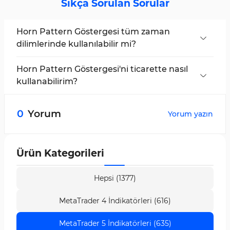
Sıkça Sorulan Sorular
Horn Pattern Göstergesi tüm zaman
dilimlerinde kullanılabilir mi?
Evet, ancak göstergenin düşük zaman
dilimlerinde hatalardan kaçınmak için daha
Horn Pattern Göstergesi'ni ticarette nasıl
yüksek zaman dilimlerinde kullanılması önerilir.
kullanabilirim?
Horn Pattern'e dayalı işlemler yapmak için
fiyatın modelin üst veya alt çizgisini kırmasını
0
Yorum
Yorum yazın
bekleyebilirsiniz.
Ürün Kategorileri
Hepsi (1377)
MetaTrader 4 İndikatörleri (616)
MetaTrader 5 İndikatörleri (635)