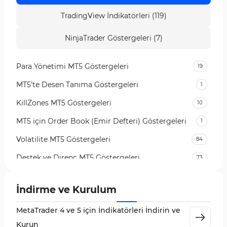
TradingView İndikatörleri (119)
NinjaTrader Göstergeleri (7)
Para Yönetimi MT5 Göstergeleri
19
MT5’te Desen Tanıma Göstergeleri
1
KillZones MT5 Göstergeleri
10
MT5 için Order Book (Emir Defteri) Göstergeleri
1
Volatilite MT5 Göstergeleri
84
Destek ve Direnç MT5 Göstergeleri
73
Likidite MT5 Göstergeleri
65
İndirme ve Kurulum
MetaTrader 5 için Order Flow Göstergeleri
1
MetaTrader 4 ve 5 için İndikatörleri İndirin ve
MetaTrader 5 için Expert Advisor (EA)
5
Kurun