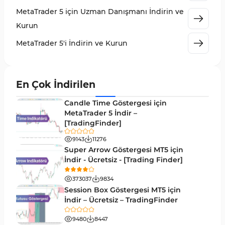
MetaTrader 5 için Zigzag Göstergeleri
3
MetaTrader 5 için Uzman Danışmanı İndirin ve
Sinyal ve Tahmin MT5 Göstergeleri
232
Kurun
MetaTrader 5 için Volume Profile Göstergeleri
2
MetaTrader 5'i İndirin ve Kurun
Akıllı Para MT5 Göstergeleri
78
Grafik ve Klasik MT5 Göstergeleri
49
En Çok İndirilen
Binary Options MT5 Göstergeleri
19
Candle Time Göstergesi için
M1-M5 Zaman Dilimleri MT5 Göstergeler
MetaTrader 5 İndir –
35
[TradingFinder]
ICT MT5 Göstergeleri
96
9143
11276
MetaTrader 5 için VWAP Göstergeleri
2
Super Arrow Göstergesi MT5 için
İndir - Ücretsiz - [Trading Finder]
Emtia MT5 Göstergeleri
229
373037
9834
MetaTrader 5’te Drawdown Göstergeleri
1
Session Box Göstergesi MT5 için
İndir – Ücretsiz – TradingFinder
Pivot and Fraktallar MT5 Göstergeleri
27
9480
8447
Forward MT5 Göstergeleri
176