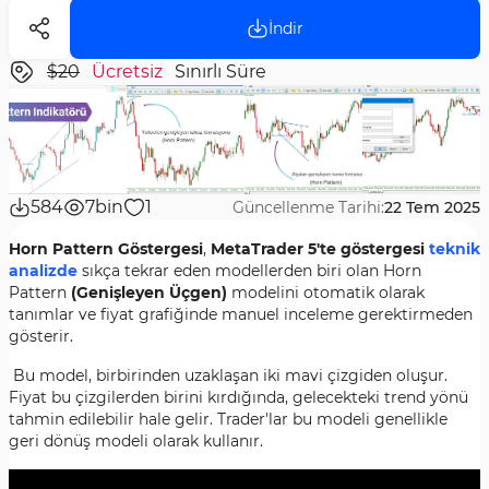
İndir
$20
Ücretsiz
Sınırlı Süre
584
7bin
1
Güncellenme Tarihi:
22 Tem 2025
Horn Pattern Göstergesi
,
MetaTrader 5'te göstergesi
teknik
analizde
sıkça tekrar eden modellerden biri olan Horn
Pattern
(Genişleyen Üçgen)
modelini otomatik olarak
tanımlar ve fiyat grafiğinde manuel inceleme gerektirmeden
gösterir.
Bu model, birbirinden uzaklaşan iki mavi çizgiden oluşur.
Fiyat bu çizgilerden birini kırdığında, gelecekteki trend yönü
tahmin edilebilir hale gelir. Trader'lar bu modeli genellikle
geri dönüş modeli olarak kullanır.