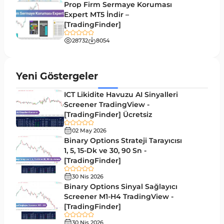
Prop Firm Sermaye Koruması
Elliott Dalga Teorisi MT5 Göstergeleri
Expert MT5 İndir –
9
[TradingFinder]
Bantlar ve Kanallar MT5 Göstergeleri
54
28732
8054
MT5 için Hareketli Ortalama Göstergeleri
22
Yeniden Çizilmeyen MT5 Göstergeleri
25
Yeni Göstergeler
Giriş ve Çıkış MT5 Göstergeleri
44
ICT Likidite Havuzu AI Sinyalleri
Hacim MT5 Göstergeleri
Screener TradingView -
23
[TradingFinder] Ücretsiz
Gecikmeli MT5 Göstergeleri
33
02 May 2026
Swing Trading MT5 Göstergeleri
Binary Options Strateji Tarayıcısı
172
1, 5, 15-Dk ve 30, 90 Sn -
Para Birimi Gücü MT5 Göstergeleri
112
[TradingFinder]
Momentum Göstergeleri MT5 için
35
30 Nis 2026
Binary Options Sinyal Sağlayıcı
Ticaret döngüleri MT5 Göstergeleri
20
Screener M1-H4 TradingView -
[TradingFinder]
M15-M30 Zaman Dilimleri MT5 Göstergeler
42
30 Nis 2026