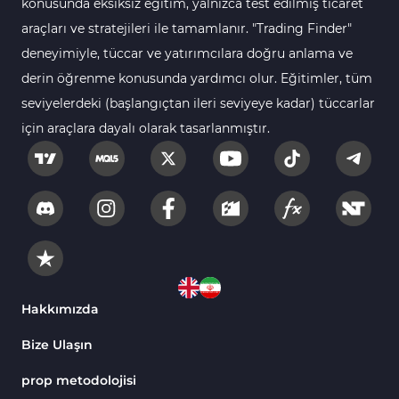
konusunda eksiksiz eğitim, yalnızca test edilmiş ticaret
Kurumsal Hisse Senedi MT5 Göstergeleri
araçları ve stratejileri ile tamamlanır. "Trading Finder"
276
deneyimiyle, tüccar ve yatırımcılara doğru anlama ve
Aralık Göstergeleri MT5 Göstergeleri
44
derin öğrenme konusunda yardımcı olur. Eğitimler, tüm
Hisse Senedi MT5 Göstergeleri
540
seviyelerdeki (başlangıçtan ileri seviyeye kadar) tüccarlar
Eğitimsel MT5 Göstergeleri
9
için araçlara dayalı olarak tasarlanmıştır.
Arz ve Talep MT5 Göstergeleri
15
Temel Analiz MT5 Göstergeleri
2
MetaTrader 5 için Yapay Zekâ (AI) Göstergeleri
5
MT5 için Piyasa Duyarlılığı Göstergeleri
1
MetaTrader 5 için Fibonacci Göstergeleri
2
Hakkımızda
Fiyat Hareketi MT5 Göstergeleri
82
Bize Ulaşın
MT5 için Isı Haritası (Heatmap) Göstergeleri
2
prop metodolojisi
MetaTrader 5 için Ichimoku Göstergeleri
5