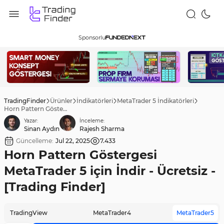
Sponsorlu
TradingFinder
Ürünler
İndikatörleri
MetaTrader 5 İndikatörleri
Horn Pattern Göstergesi MetaTrader 5 için İndir - Ücretsiz - [Trading Finder]
Yazar:
İnceleme:
Sinan Aydın
Rajesh Sharma
Güncelleme:
Jul 22, 2025
7.433
Horn Pattern Göstergesi
MetaTrader 5 için İndir - Ücretsiz -
[Trading Finder]
TradingView
MetaTrader4
MetaTrader5