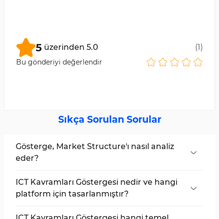
5
üzerinden
5.0
(
1
)
Bu gönderiyi değerlendir
Sıkça Sorulan Sorular
Gösterge, Market Structure'ı nasıl analiz
eder?
Fiyat hareket desenlerini
vurgulayarak,
BOS
(Break of Structure)
ve
CHOCH (Change of
ICT Kavramları Göstergesi nedir ve hangi
Character)
üzerinde odaklanır. Bu sayede
platform için tasarlanmıştır?
piyasa trendlerini ve likidite hedeflerini belirler.
MetaTrader 5
için özel olarak geliştirilmiş,
ICT ve
Smart Money metodolojileriyle
uyumlu
ICT Kavramları Göstergesi hangi temel