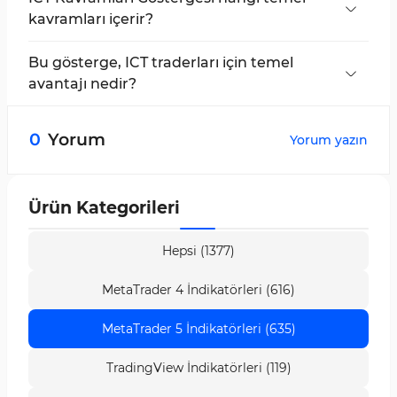
profesyonel bir teknik analiz aracıdır.
kavramları içerir?
Order Blocks, Fair Value Gaps, Breaker Blocks,
Market Structure, Kill Zones, Zigzag Lines,
Bu gösterge, ICT traderları için temel
Inverse FVGs ve Balanced Price Ranges.
avantajı nedir?
Geleneksel teknik analizi ICT teorisiyle
sorunsuz bir şekilde birleştirerek, daha derin
0
Yorum
Yorum yazın
içgörüler ve
kesin giriş tespiti
sağlar.
Ürün Kategorileri
Hepsi (1377)
MetaTrader 4 İndikatörleri (616)
MetaTrader 5 İndikatörleri (635)
TradingView İndikatörleri (119)