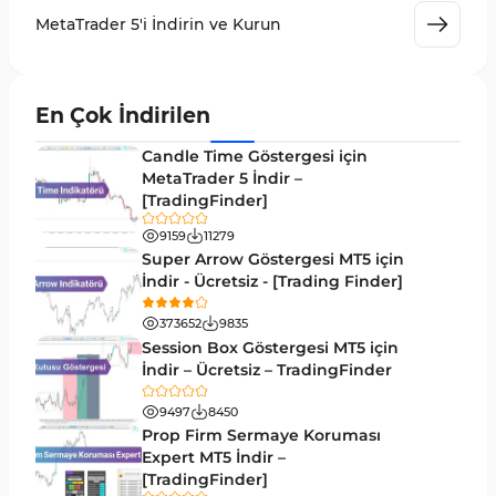
MetaTrader 5 için Volume Profile Göstergeleri
2
MetaTrader 5'i İndirin ve Kurun
Akıllı Para MT5 Göstergeleri
78
Grafik ve Klasik MT5 Göstergeleri
49
En Çok İndirilen
Binary Options MT5 Göstergeleri
19
Candle Time Göstergesi için
M1-M5 Zaman Dilimleri MT5 Göstergeler
MetaTrader 5 İndir –
35
[TradingFinder]
ICT MT5 Göstergeleri
96
9159
11279
MetaTrader 5 için VWAP Göstergeleri
2
Super Arrow Göstergesi MT5 için
İndir - Ücretsiz - [Trading Finder]
Emtia MT5 Göstergeleri
229
373652
9835
MetaTrader 5’te Drawdown Göstergeleri
1
Session Box Göstergesi MT5 için
İndir – Ücretsiz – TradingFinder
Pivot and Fraktallar MT5 Göstergeleri
27
9497
8450
Forward MT5 Göstergeleri
176
Prop Firm Sermaye Koruması
Elliott Dalga Teorisi MT5 Göstergeleri
Expert MT5 İndir –
9
[TradingFinder]
Bantlar ve Kanallar MT5 Göstergeleri
54