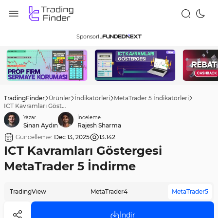
Sponsorlu
TradingFinder
Ürünler
İndikatörleri
MetaTrader 5 İndikatörleri
ICT Kavramları Göstergesi MetaTrader 5 İndirme
Yazar:
İnceleme:
Sinan Aydın
Rajesh Sharma
Güncelleme:
Dec 13, 2025
13.142
ICT Kavramları Göstergesi
MetaTrader 5 İndirme
TradingView
MetaTrader4
MetaTrader5
İndir