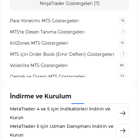
NinjaTrader Göstergeleri (7)
Para Yönetimi MT5 Göstergeleri
19
MT5’te Desen Tanıma Göstergeleri
1
KillZones MT5 Göstergeleri
10
MT5 için Order Book (Emir Defteri) Göstergeleri
1
Volatilite MT5 Göstergeleri
84
Destek ve Direnç MT5 Göstergeleri
73
Likidite MT5 Göstergeleri
65
İndirme ve Kurulum
MetaTrader 5 için Order Flow Göstergeleri
1
MetaTrader 4 ve 5 için İndikatörleri İndirin ve
MetaTrader 5 için Expert Advisor (EA)
5
Kurun
MetaTrader 5 için Zigzag Göstergeleri
3
MetaTrader 5 için Uzman Danışmanı İndirin ve
Sinyal ve Tahmin MT5 Göstergeleri
232
Kurun