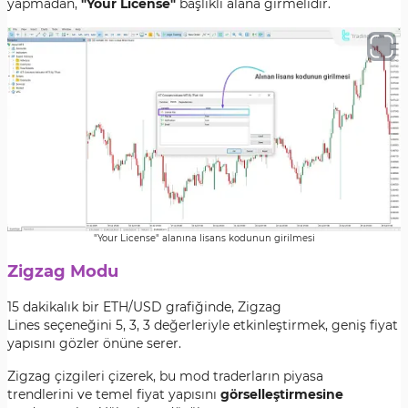
yapmadan,
"Your License"
başlıklı alana girmelidir.
"Your License" alanına lisans kodunun girilmesi
Zigzag Modu
15 dakikalık bir ETH/USD grafiğinde, Zigzag
Lines seçeneğini 5, 3, 3 değerleriyle etkinleştirmek, geniş fiyat
yapısını gözler önüne serer.
Zigzag çizgileri çizerek, bu mod traderların piyasa
trendlerini ve temel fiyat yapısını
görselleştirmesine