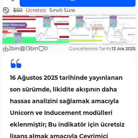
$50
Ücretsiz
Sınırlı Süre
2bin
13bin
0
Güncellenme Tarihi:
13 Ara 2025
16 Ağustos 2025 tarihinde yayınlanan
son sürümde, likidite akışının daha
hassas analizini sağlamak amacıyla
Unicorn ve Inducement modülleri
eklenmiştir; Bu indikatör için ücretsiz
lisans almak amacıyla Çevrimiçi