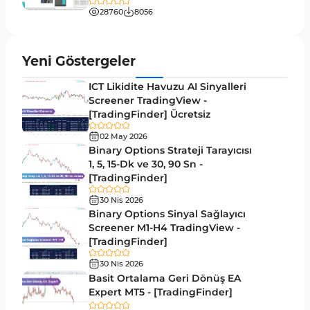
28760
8056
MT5 için Hareketli Ortalama Göstergeleri
22
Yeniden Çizilmeyen MT5 Göstergeleri
25
Yeni Göstergeler
Giriş ve Çıkış MT5 Göstergeleri
44
ICT Likidite Havuzu AI Sinyalleri
Hacim MT5 Göstergeleri
Screener TradingView -
23
[TradingFinder] Ücretsiz
Gecikmeli MT5 Göstergeleri
33
02 May 2026
Swing Trading MT5 Göstergeleri
Binary Options Strateji Tarayıcısı
172
1, 5, 15-Dk ve 30, 90 Sn -
Para Birimi Gücü MT5 Göstergeleri
112
[TradingFinder]
Momentum Göstergeleri MT5 için
35
30 Nis 2026
Binary Options Sinyal Sağlayıcı
Ticaret döngüleri MT5 Göstergeleri
20
Screener M1-H4 TradingView -
[TradingFinder]
M15-M30 Zaman Dilimleri MT5 Göstergeler
42
30 Nis 2026
Öncü MT5 Göstergeleri
75
Basit Ortalama Geri Dönüş EA
Expert MT5 - [TradingFinder]
Günlük-Haftalık Zaman Dilimleri MT5 Göstergeler
17