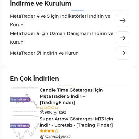
İndirme ve Kurulum
MetaTrader 5 için Order Flow Göstergeleri
1
MetaTrader 4 ve 5 için İndikatörleri İndirin ve
MetaTrader 5 için Expert Advisor (EA)
5
Kurun
MetaTrader 5 için Zigzag Göstergeleri
3
MetaTrader 5 için Uzman Danışmanı İndirin ve
Sinyal ve Tahmin MT5 Göstergeleri
232
Kurun
MetaTrader 5 için Volume Profile Göstergeleri
2
MetaTrader 5'i İndirin ve Kurun
Akıllı Para MT5 Göstergeleri
78
Grafik ve Klasik MT5 Göstergeleri
49
En Çok İndirilen
Binary Options MT5 Göstergeleri
19
Candle Time Göstergesi için
M1-M5 Zaman Dilimleri MT5 Göstergeler
MetaTrader 5 İndir –
35
[TradingFinder]
ICT MT5 Göstergeleri
96
9196
11292
MetaTrader 5 için VWAP Göstergeleri
2
Super Arrow Göstergesi MT5 için
İndir - Ücretsiz - [Trading Finder]
Emtia MT5 Göstergeleri
229
374984
9842