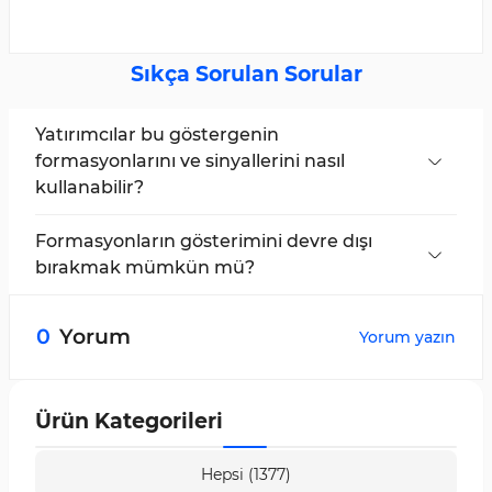
Sıkça Sorulan Sorular
Yatırımcılar bu göstergenin
formasyonlarını ve sinyallerini nasıl
kullanabilir?
Yatırımcılar, mevcut piyasa trendini dikkate
alarak James16 Patterns Göstergesinin
Formasyonların gösterimini devre dışı
formasyonlarını teyit sinyali olarak kullanabilirler.
bırakmak mümkün mü?
Evet, James16 Pattern Göstergesinin ayar
bölümünden formasyonların gösterimi açılıp
0
Yorum
Yorum yazın
kapatılabilir.
Ürün Kategorileri
Hepsi (1377)