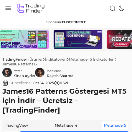
Sponsorlu
TradingFinder
Ürünler
İndikatörleri
MetaTrader 5 İndikatörleri
James16 Patterns Göstergesi MT5 için İndir – Ücretsiz – [TradingFinder]
Yazar:
İnceleme:
Sinan Aydın
Rajesh Sharma
Güncelleme:
Oct 14, 2025
6.321
James16 Patterns Göstergesi MT5
için İndir – Ücretsiz –
[TradingFinder]
TradingView
MetaTrader4
MetaTrader5