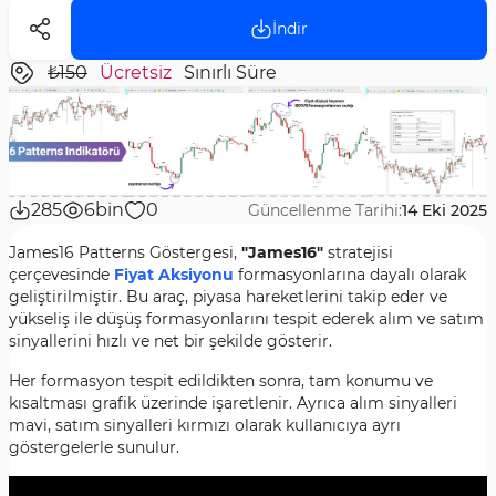
İndir
₺150
Ücretsiz
Sınırlı Süre
285
6bin
0
Güncellenme Tarihi:
14 Eki 2025
James16 Patterns Göstergesi,
"James16"
stratejisi
çerçevesinde
Fiyat Aksiyonu
formasyonlarına dayalı olarak
geliştirilmiştir. Bu araç, piyasa hareketlerini takip eder ve
yükseliş ile düşüş formasyonlarını tespit ederek alım ve satım
sinyallerini hızlı ve net bir şekilde gösterir.
Her formasyon tespit edildikten sonra, tam konumu ve
kısaltması grafik üzerinde işaretlenir. Ayrıca alım sinyalleri
mavi, satım sinyalleri kırmızı olarak kullanıcıya ayrı
göstergelerle sunulur.