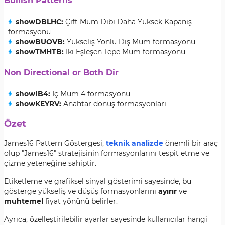
Bullish Patterns
showDBLHC:
Çift Mum Dibi Daha Yüksek Kapanış
formasyonu
showBUOVB:
Yükseliş Yönlü Dış Mum formasyonu
showTMHTB:
İki Eşleşen Tepe Mum formasyonu
Non Directional or Both Dir
showIB4:
İç Mum 4 formasyonu
showKEYRV:
Anahtar dönüş formasyonları
Özet
James16 Pattern Göstergesi,
teknik analizde
önemli bir araç
olup "James16" stratejisinin formasyonlarını tespit etme ve
çizme yeteneğine sahiptir.
Etiketleme ve grafiksel sinyal gösterimi sayesinde, bu
gösterge yükseliş ve düşüş formasyonlarını
ayırır
ve
muhtemel
fiyat yönünü belirler.
Ayrıca, özelleştirilebilir ayarlar sayesinde kullanıcılar hangi