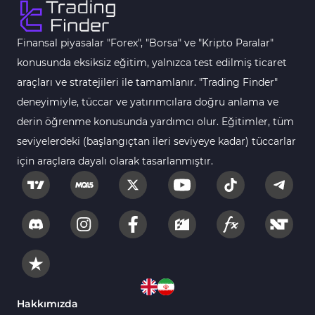
Fast Scalping MT5 Göstergeleri
47
Gün İçi (Intraday) MT5 Göstergeleri
347
Finansal piyasalar "Forex", "Borsa" ve "Kripto Paralar"
Forex MT5 Göstergeleri
611
konusunda eksiksiz eğitim, yalnızca test edilmiş ticaret
Kurumsal Hisse Senedi MT5 Göstergeleri
araçları ve stratejileri ile tamamlanır. "Trading Finder"
276
deneyimiyle, tüccar ve yatırımcılara doğru anlama ve
Aralık Göstergeleri MT5 Göstergeleri
44
derin öğrenme konusunda yardımcı olur. Eğitimler, tüm
Hisse Senedi MT5 Göstergeleri
540
seviyelerdeki (başlangıçtan ileri seviyeye kadar) tüccarlar
Eğitimsel MT5 Göstergeleri
9
için araçlara dayalı olarak tasarlanmıştır.
Arz ve Talep MT5 Göstergeleri
15
Temel Analiz MT5 Göstergeleri
2
MetaTrader 5 için Yapay Zekâ (AI) Göstergeleri
5
MT5 için Piyasa Duyarlılığı Göstergeleri
1
MetaTrader 5 için Fibonacci Göstergeleri
2
Hakkımızda
Fiyat Hareketi MT5 Göstergeleri
82