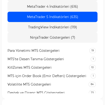
MetaTrader 4 İndikatörleri (616)
MetaTrader 5 İndikatörleri (635)
TradingView İndikatörleri (119)
NinjaTrader Göstergeleri (7)
Para Yönetimi MT5 Göstergeleri
19
MT5’te Desen Tanıma Göstergeleri
1
KillZones MT5 Göstergeleri
10
MT5 için Order Book (Emir Defteri) Göstergeleri
1
Volatilite MT5 Göstergeleri
84
Destek ve Direnç MT5 Göstergeleri
73
Likidite MT5 Göstergeleri
65