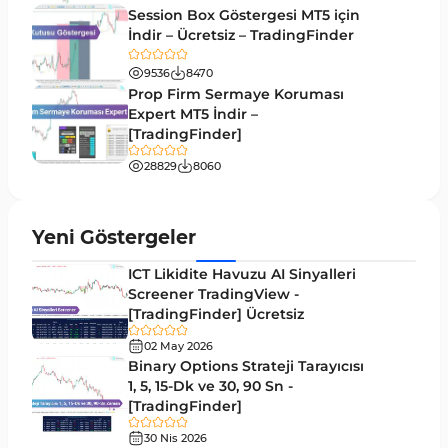
MetaTrader 5’te Drawdown Göstergeleri
1
Session Box Göstergesi MT5 için
İndir – Ücretsiz – TradingFinder
Pivot and Fraktallar MT5 Göstergeleri
27
9536
8470
Forward MT5 Göstergeleri
176
Prop Firm Sermaye Koruması
Elliott Dalga Teorisi MT5 Göstergeleri
Expert MT5 İndir –
9
[TradingFinder]
Bantlar ve Kanallar MT5 Göstergeleri
54
28829
8060
MT5 için Hareketli Ortalama Göstergeleri
22
Yeniden Çizilmeyen MT5 Göstergeleri
25
Yeni Göstergeler
Giriş ve Çıkış MT5 Göstergeleri
44
ICT Likidite Havuzu AI Sinyalleri
Hacim MT5 Göstergeleri
Screener TradingView -
23
[TradingFinder] Ücretsiz
Gecikmeli MT5 Göstergeleri
33
02 May 2026
Swing Trading MT5 Göstergeleri
Binary Options Strateji Tarayıcısı
172
1, 5, 15-Dk ve 30, 90 Sn -
Para Birimi Gücü MT5 Göstergeleri
112
[TradingFinder]
Momentum Göstergeleri MT5 için
35
30 Nis 2026