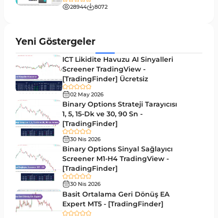
28944
8072
MT5 için Hareketli Ortalama Göstergeleri
22
Yeniden Çizilmeyen MT5 Göstergeleri
25
Yeni Göstergeler
Giriş ve Çıkış MT5 Göstergeleri
44
ICT Likidite Havuzu AI Sinyalleri
Hacim MT5 Göstergeleri
Screener TradingView -
23
[TradingFinder] Ücretsiz
Gecikmeli MT5 Göstergeleri
33
02 May 2026
Swing Trading MT5 Göstergeleri
Binary Options Strateji Tarayıcısı
172
1, 5, 15-Dk ve 30, 90 Sn -
Para Birimi Gücü MT5 Göstergeleri
112
[TradingFinder]
Momentum Göstergeleri MT5 için
35
30 Nis 2026
Binary Options Sinyal Sağlayıcı
Ticaret döngüleri MT5 Göstergeleri
20
Screener M1-H4 TradingView -
[TradingFinder]
M15-M30 Zaman Dilimleri MT5 Göstergeler
42
30 Nis 2026
Öncü MT5 Göstergeleri
75
Basit Ortalama Geri Dönüş EA
Expert MT5 - [TradingFinder]
Günlük-Haftalık Zaman Dilimleri MT5 Göstergeler
17