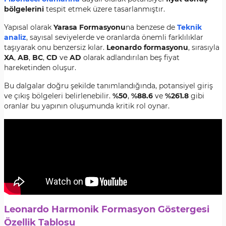
bölgelerini
tespit etmek üzere tasarlanmıştır.
Yapısal olarak
Yarasa Formasyonu
na benzese de
Teknik
analiz
, sayısal seviyelerde ve oranlarda önemli farklılıklar
taşıyarak onu benzersiz kılar.
Leonardo formasyonu
, sırasıyla
XA
,
AB
,
BC
,
CD
ve
AD
olarak adlandırılan beş fiyat
hareketinden oluşur.
Bu dalgalar doğru şekilde tanımlandığında, potansiyel giriş
ve çıkış bölgeleri belirlenebilir.
%50
,
%88.6
ve
%261.8
gibi
oranlar bu yapının oluşumunda kritik rol oynar.
Leonardo Harmonik Formasyon Göstergesi
Özellik Tablosu