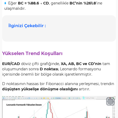
Eğer
BC = %88.6
→
CD
, genellikle
BC’nin %261.8
’ine
ulaşmalıdır.
İlginizi Çekebilir :
Yükselen Trend Koşulları
EUR/CAD
döviz çifti grafiğinde,
XA, AB, BC ve CD’nin
tam
oluşumundan sonra
D noktası
, Leonardo formasyonu
içerisinde önemli bir bölge olarak işaretlenmiştir.
D noktasının hassas bir Fibonacci alanına yerleşmesi, trendin
düşüşten yükselişe dönüşme olasılığını
artırır.