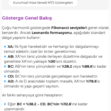
Kurumsal Hisse Senedi MT5 Göstergeleri
Gösterge Genel Bakış
Çoğu harmonik göstergede
Fibonacci seviyeleri
genel olarak
benzerdir. Ancak
Leonardo formasyonu
, aşağıdaki standart
dalga yapısını kullanır:
XA:
İlk fiyat hareketidir ve herhangi bir dalgalanmayı
temsil edebilir; özel bir kriter gerektirmez.
AB:
XA’nın tersi yönde ilerleyen düzeltme dalgasıdır ve
genellikle XA’nın yaklaşık
%50
’sini düzeltir.
BC:
AB’nin tersi yönündedir ve
%38.2
veya
%88.6
’sı kadar
olmalıdır.
CD:
BC’nin ters yönünde gerçekleşen son harekettir.
AD:
A ile D arasındaki toplam mesafe, XA’nın
%78.6
’sı
olmalıdır ki yapı geçerli sayılsın.
iki farklı senaryoya göre hesaplanır:
Eğer
BC = %38.2
→
CD
,
BC’nin %112.8
’ine kadar
uzanmalıdır.