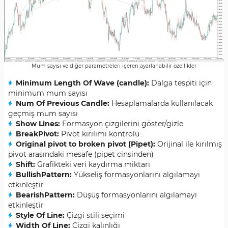
Mum sayısı ve diğer parametreleri içeren ayarlanabilir özellikler
Minimum Length Of Wave (candle):
Dalga tespiti için
minimum mum sayısı
Num Of Previous Candle:
Hesaplamalarda kullanılacak
geçmiş mum sayısı
Show Lines:
Formasyon çizgilerini göster/gizle
BreakPivot:
Pivot kırılımı kontrolü
Original pivot to broken pivot (Pipet):
Orijinal ile kırılmış
pivot arasındaki mesafe (pipet cinsinden)
Shift:
Grafikteki veri kaydırma miktarı
BullishPattern:
Yükseliş formasyonlarını algılamayı
etkinleştir
BearishPattern:
Düşüş formasyonlarını algılamayı
etkinleştir
Style Of Line:
Çizgi stili seçimi
Width Of Line:
Çizgi kalınlığı