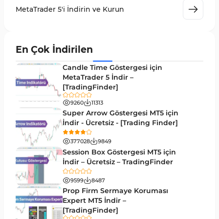
MetaTrader 5 için Volume Profile Göstergeleri
2
MetaTrader 5'i İndirin ve Kurun
Akıllı Para MT5 Göstergeleri
78
Grafik ve Klasik MT5 Göstergeleri
49
En Çok İndirilen
Binary Options MT5 Göstergeleri
19
Candle Time Göstergesi için
M1-M5 Zaman Dilimleri MT5 Göstergeler
MetaTrader 5 İndir –
35
[TradingFinder]
ICT MT5 Göstergeleri
96
9260
11313
MetaTrader 5 için VWAP Göstergeleri
2
Super Arrow Göstergesi MT5 için
İndir - Ücretsiz - [Trading Finder]
Emtia MT5 Göstergeleri
229
377028
9849
MetaTrader 5’te Drawdown Göstergeleri
1
Session Box Göstergesi MT5 için
İndir – Ücretsiz – TradingFinder
Pivot and Fraktallar MT5 Göstergeleri
27
9599
8487
Forward MT5 Göstergeleri
176
Prop Firm Sermaye Koruması
Elliott Dalga Teorisi MT5 Göstergeleri
Expert MT5 İndir –
9
[TradingFinder]
Bantlar ve Kanallar MT5 Göstergeleri
54