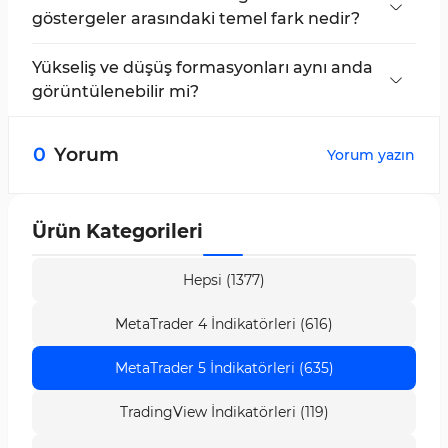
göstergeler arasındaki temel fark nedir?
Temel fark, kullanılan benzersiz Fibonacci
seviyelerinde ve D noktasının dönüş bölgesi
Yükseliş ve düşüş formasyonları aynı anda
olarak hassas tespitinde yatar. Yapısı Bat
görüntülenebilir mi?
Pattern’e benzer olsa da düzeltme mantığı
Evet, BullishPattern ve BearishPattern
farklıdır.
seçenekleri etkinleştirilerek eşzamanlı tespit
0
Yorum
Yorum yazın
mümkündür.
Ürün Kategorileri
Hepsi (1377)
MetaTrader 4 İndikatörleri (616)
MetaTrader 5 İndikatörleri (635)
TradingView İndikatörleri (119)