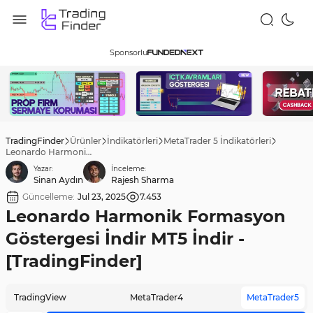
Sponsorlu
TradingFinder
Ürünler
İndikatörleri
MetaTrader 5 İndikatörleri
Leonardo Harmonik Formasyon Göstergesi İndir MT5 İndir - [TradingFinder]
Yazar:
İnceleme:
Sinan Aydın
Rajesh Sharma
Güncelleme:
Jul 23, 2025
7.453
Leonardo Harmonik Formasyon
Göstergesi İndir MT5 İndir -
[TradingFinder]
TradingView
MetaTrader4
MetaTrader5