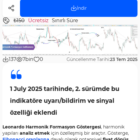
İndir
₺150
Ücretsiz
Sınırlı Süre
137
7bin
0
Güncellenme Tarihi:
23 Tem 2025
1 July 2025 tarihinde, 2. sürümde bu
indikatöre uyarı/bildirim ve sinyal
özelliği eklendi
Leonardo Harmonik Formasyon Göstergesi
, harmonik
yapıları
analiz etmek
için özelleşmiş bir araçtır. Gösterge,
Fibonacci oranlarına
dayalı olarak potansiyel
fiyat dönüş