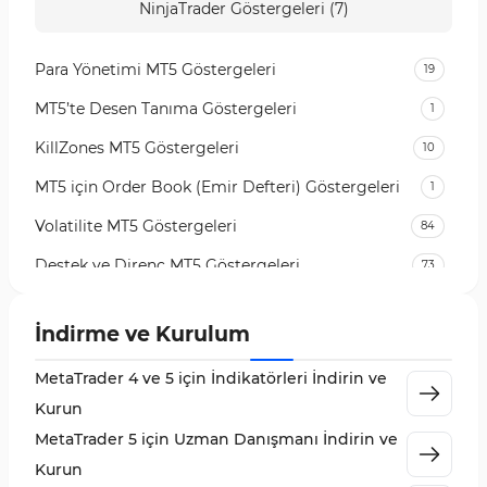
NinjaTrader Göstergeleri (7)
Para Yönetimi MT5 Göstergeleri
19
MT5’te Desen Tanıma Göstergeleri
1
KillZones MT5 Göstergeleri
10
MT5 için Order Book (Emir Defteri) Göstergeleri
1
Volatilite MT5 Göstergeleri
84
Destek ve Direnç MT5 Göstergeleri
73
Likidite MT5 Göstergeleri
65
İndirme ve Kurulum
MetaTrader 5 için Order Flow Göstergeleri
1
MetaTrader 4 ve 5 için İndikatörleri İndirin ve
MetaTrader 5 için Expert Advisor (EA)
5
Kurun
MetaTrader 5 için Zigzag Göstergeleri
3
MetaTrader 5 için Uzman Danışmanı İndirin ve
Sinyal ve Tahmin MT5 Göstergeleri
232
Kurun