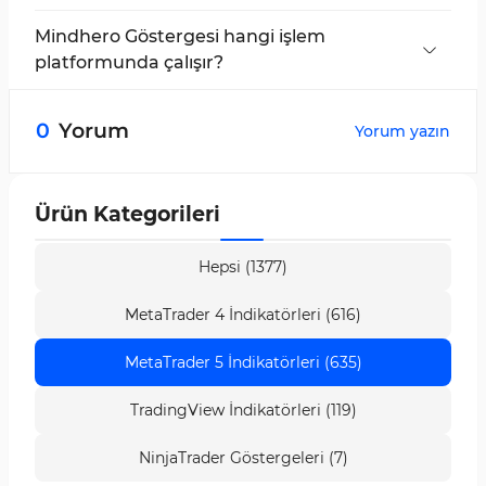
Bu gösterge; Forex, kripto para, hisse senedi ve
emtia piyasalarında kullanılabilir.
Mindhero Göstergesi hangi işlem
platformunda çalışır?
Bu gösterge, MetaTrader 5 platformu için
tasarlanmıştır ve yalnızca bu ortamda çalışır.
0
Yorum
Yorum yazın
Ürün Kategorileri
Hepsi (1377)
MetaTrader 4 İndikatörleri (616)
MetaTrader 5 İndikatörleri (635)
TradingView İndikatörleri (119)
NinjaTrader Göstergeleri (7)