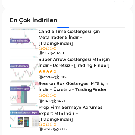
Akıllı Para MT5 Göstergeleri
78
Grafik ve Klasik MT5 Göstergeleri
49
En Çok İndirilen
Binary Options MT5 Göstergeleri
19
Candle Time Göstergesi için
M1-M5 Zaman Dilimleri MT5 Göstergeler
MetaTrader 5 İndir –
35
[TradingFinder]
ICT MT5 Göstergeleri
96
9159
11279
MetaTrader 5 için VWAP Göstergeleri
2
Super Arrow Göstergesi MT5 için
İndir - Ücretsiz - [Trading Finder]
Emtia MT5 Göstergeleri
229
373652
9835
MetaTrader 5’te Drawdown Göstergeleri
1
Session Box Göstergesi MT5 için
İndir – Ücretsiz – TradingFinder
Pivot and Fraktallar MT5 Göstergeleri
27
9497
8450
Forward MT5 Göstergeleri
176
Prop Firm Sermaye Koruması
Elliott Dalga Teorisi MT5 Göstergeleri
Expert MT5 İndir –
9
[TradingFinder]
Bantlar ve Kanallar MT5 Göstergeleri
54
28760
8056
MT5 için Hareketli Ortalama Göstergeleri
22