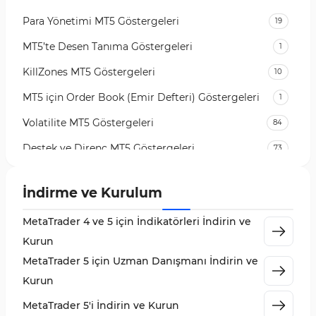
Para Yönetimi MT5 Göstergeleri
19
MT5’te Desen Tanıma Göstergeleri
1
KillZones MT5 Göstergeleri
10
MT5 için Order Book (Emir Defteri) Göstergeleri
1
Volatilite MT5 Göstergeleri
84
Destek ve Direnç MT5 Göstergeleri
73
Likidite MT5 Göstergeleri
65
İndirme ve Kurulum
MetaTrader 5 için Order Flow Göstergeleri
1
MetaTrader 4 ve 5 için İndikatörleri İndirin ve
MetaTrader 5 için Expert Advisor (EA)
5
Kurun
MetaTrader 5 için Zigzag Göstergeleri
3
MetaTrader 5 için Uzman Danışmanı İndirin ve
Sinyal ve Tahmin MT5 Göstergeleri
232
Kurun
MetaTrader 5 için Volume Profile Göstergeleri
2
MetaTrader 5'i İndirin ve Kurun