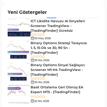
Yeniden Çizilmeyen MT5 Göstergeleri
25
Yeni Göstergeler
Giriş ve Çıkış MT5 Göstergeleri
44
ICT Likidite Havuzu AI Sinyalleri
Hacim MT5 Göstergeleri
Screener TradingView -
23
[TradingFinder] Ücretsiz
Gecikmeli MT5 Göstergeleri
33
02 May 2026
Swing Trading MT5 Göstergeleri
Binary Options Strateji Tarayıcısı
172
1, 5, 15-Dk ve 30, 90 Sn -
Para Birimi Gücü MT5 Göstergeleri
112
[TradingFinder]
Momentum Göstergeleri MT5 için
35
30 Nis 2026
Binary Options Sinyal Sağlayıcı
Ticaret döngüleri MT5 Göstergeleri
20
Screener M1-H4 TradingView -
[TradingFinder]
M15-M30 Zaman Dilimleri MT5 Göstergeler
42
30 Nis 2026
Öncü MT5 Göstergeleri
75
Basit Ortalama Geri Dönüş EA
Expert MT5 - [TradingFinder]
Günlük-Haftalık Zaman Dilimleri MT5 Göstergeler
17
22 Nis 2026
MetaTrader 5 için Kill Zones Göstergeleri
1