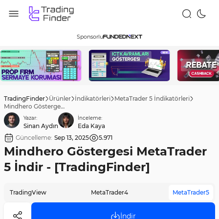
Sponsorlu
TradingFinder
Ürünler
İndikatörleri
MetaTrader 5 İndikatörleri
Mindhero Göstergesi MetaTrader 5 İndir - [TradingFinder]
Yazar:
İnceleme:
Sinan Aydın
Eda Kaya
Güncelleme:
Sep 13, 2025
5.971
Mindhero Göstergesi MetaTrader
5 İndir - [TradingFinder]
TradingView
MetaTrader4
MetaTrader5
İndir