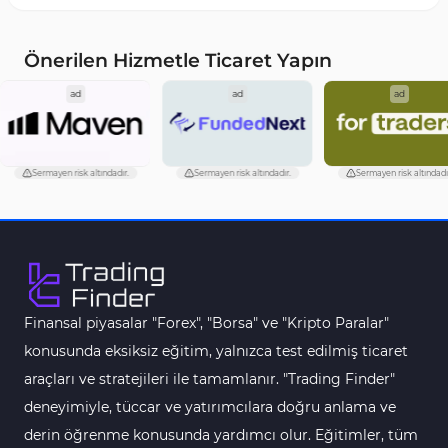
MetaTrader 5 için Haber (News) Göstergeleri
2
MACD Göstergeleri MetaTrader 5 için
15
Önerilen Hizmetle Ticaret Yapın
Çoklu Zaman Dilimleri MT5 Göstergeler
579
ad
ad
ad
Aşırı Alım ve Aşırı Satım MT5 Göstergeleri
27
Endeks MT5 Göstergeleri
292
Sermayen risk altındadır.
Sermayen risk altındadır.
Sermayen risk altın
Tersine Dönüş MT5 Göstergeleri
498
Vadeli İşlem MT5 Göstergeleri
16
Fast Scalping MT5 Göstergeleri
47
Gün İçi (Intraday) MT5 Göstergeleri
347
Finansal piyasalar "Forex", "Borsa" ve "Kripto Paralar"
Forex MT5 Göstergeleri
611
konusunda eksiksiz eğitim, yalnızca test edilmiş ticaret
Kurumsal Hisse Senedi MT5 Göstergeleri
araçları ve stratejileri ile tamamlanır. "Trading Finder"
276
deneyimiyle, tüccar ve yatırımcılara doğru anlama ve
Aralık Göstergeleri MT5 Göstergeleri
44
derin öğrenme konusunda yardımcı olur. Eğitimler, tüm