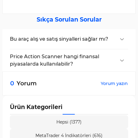
Sıkça Sorulan Sorular
Bu araç alış ve satış sinyalleri sağlar mı?
Evet, bu indikatör yalnızca alış ve satış sinyalleri
vermekle kalmaz, aynı zamanda dönüş
Price Action Scanner hangi finansal
noktalarını, destek ve direnç seviyelerini de
piyasalarda kullanılabilir?
tanımlar.
Bu araç, Forex, hisse senetleri, kripto paralar ve
emtia piyasaları dahil tüm finansal piyasalarda
0
Yorum
Yorum yazın
kullanılabilir.
Ürün Kategorileri
Hepsi (1377)
MetaTrader 4 İndikatörleri (616)