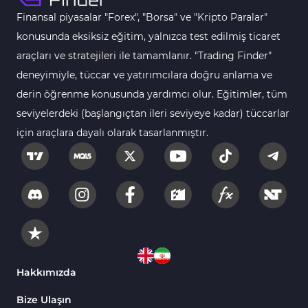
Gün İçi (Intraday) MT5 Göstergeleri
347
Finansal piyasalar "Forex", "Borsa" ve "Kripto Paralar"
Forex MT5 Göstergeleri
611
konusunda eksiksiz eğitim, yalnızca test edilmiş ticaret
Kurumsal Hisse Senedi MT5 Göstergeleri
araçları ve stratejileri ile tamamlanır. "Trading Finder"
276
deneyimiyle, tüccar ve yatırımcılara doğru anlama ve
Aralık Göstergeleri MT5 Göstergeleri
44
derin öğrenme konusunda yardımcı olur. Eğitimler, tüm
Hisse Senedi MT5 Göstergeleri
540
seviyelerdeki (başlangıçtan ileri seviyeye kadar) tüccarlar
Eğitimsel MT5 Göstergeleri
9
için araçlara dayalı olarak tasarlanmıştır.
Arz ve Talep MT5 Göstergeleri
15
Temel Analiz MT5 Göstergeleri
2
MetaTrader 5 için Yapay Zekâ (AI) Göstergeleri
5
MT5 için Piyasa Duyarlılığı Göstergeleri
1
MetaTrader 5 için Fibonacci Göstergeleri
2
Hakkımızda
Fiyat Hareketi MT5 Göstergeleri
82
Bize Ulaşın
MT5 için Isı Haritası (Heatmap) Göstergeleri
2