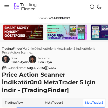
Sponsorlu
TradingFinder
Ürünler
İndikatörleri
MetaTrader 5 İndikatörleri
Price Action Scanner İndikatörünü MetaTrader 5 için İndir - [TradingFinder]
Yazar:
İnceleme:
Sinan Aydın
Eda Kaya
Güncelleme:
Aug 4, 2025
7.654
Price Action Scanner
İndikatörünü MetaTrader 5 için
İndir - [TradingFinder]
TradingView
MetaTrader4
MetaTrader5