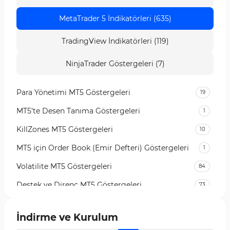
MetaTrader 5 İndikatörleri (635)
TradingView İndikatörleri (119)
NinjaTrader Göstergeleri (7)
Para Yönetimi MT5 Göstergeleri
19
MT5’te Desen Tanıma Göstergeleri
1
KillZones MT5 Göstergeleri
10
MT5 için Order Book (Emir Defteri) Göstergeleri
1
Volatilite MT5 Göstergeleri
84
Destek ve Direnç MT5 Göstergeleri
73
Likidite MT5 Göstergeleri
65
İndirme ve Kurulum
MetaTrader 5 için Order Flow Göstergeleri
1