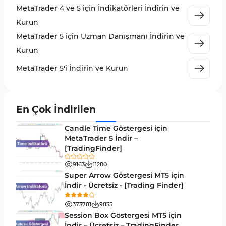
MetaTrader 4 ve 5 için İndikatörleri İndirin ve
MetaTrader 5 için Expert Advisor (EA)
5
Kurun
MetaTrader 5 için Zigzag Göstergeleri
3
MetaTrader 5 için Uzman Danışmanı İndirin ve
Sinyal ve Tahmin MT5 Göstergeleri
232
Kurun
MetaTrader 5 için Volume Profile Göstergeleri
2
MetaTrader 5'i İndirin ve Kurun
Akıllı Para MT5 Göstergeleri
78
Grafik ve Klasik MT5 Göstergeleri
49
En Çok İndirilen
Binary Options MT5 Göstergeleri
19
Candle Time Göstergesi için
M1-M5 Zaman Dilimleri MT5 Göstergeler
MetaTrader 5 İndir –
35
[TradingFinder]
ICT MT5 Göstergeleri
96
9163
11280
MetaTrader 5 için VWAP Göstergeleri
2
Super Arrow Göstergesi MT5 için
İndir - Ücretsiz - [Trading Finder]
Emtia MT5 Göstergeleri
229
373781
9835
MetaTrader 5’te Drawdown Göstergeleri
1
Session Box Göstergesi MT5 için
İndir – Ücretsiz – TradingFinder