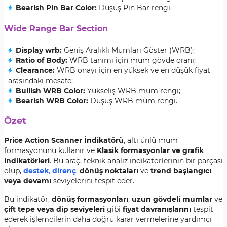
Bearish Pin Bar Color:
Düşüş Pin Bar rengi.
Wide Range Bar Section
Display wrb:
Geniş Aralıklı Mumları Göster (WRB);
Ratio of Body:
WRB tanımı için mum gövde oranı;
Clearance:
WRB onayı için en yüksek ve en düşük fiyat
arasındaki mesafe;
Bullish WRB Color:
Yükseliş WRB mum rengi;
Bearish WRB Color:
Düşüş WRB mum rengi.
Özet
Price Action Scanner İndikatörü
, altı ünlü mum
formasyonunu kullanır ve
Klasik formasyonlar ve grafik
indikatörleri
. Bu araç, teknik analiz indikatörlerinin bir parçası
olup,
destek
,
direnç
,
dönüş noktaları
ve
trend başlangıcı
veya devamı
seviyelerini tespit eder.
Bu indikatör,
dönüş formasyonları
,
uzun gövdeli mumlar
ve
çift tepe veya dip seviyeleri
gibi
fiyat davranışlarını
tespit
ederek işlemcilerin daha doğru karar vermelerine yardımcı