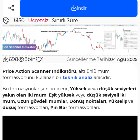
İndir
₺150
Ücretsiz
Sınırlı Süre
698
8bin
1
Güncellenme Tarihi:
04 Ağu 2025
Price Action Scanner İndikatörü
, altı ünlü mum
formasyonunu kullanan bir
teknik analiz
aracıdır.
Bu formasyonlar şunları içerir,
Yüksek
veya
düşük seviyeleri
yakın olan iki mum
,
Eşit yüksek
veya
düşük seviyeli iki
mum
,
Uzun gövdeli mumlar
,
Dönüş noktaları
,
Yükseliş
ve
düşüş
formasyonları,
Pin Bar
formasyonları.