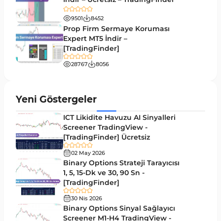
Pivot and Fraktallar MT5 Göstergeleri
27
9501
8452
Forward MT5 Göstergeleri
176
Prop Firm Sermaye Koruması
Elliott Dalga Teorisi MT5 Göstergeleri
Expert MT5 İndir –
9
[TradingFinder]
Bantlar ve Kanallar MT5 Göstergeleri
54
28767
8056
MT5 için Hareketli Ortalama Göstergeleri
22
Yeniden Çizilmeyen MT5 Göstergeleri
25
Yeni Göstergeler
Giriş ve Çıkış MT5 Göstergeleri
44
ICT Likidite Havuzu AI Sinyalleri
Hacim MT5 Göstergeleri
Screener TradingView -
23
[TradingFinder] Ücretsiz
Gecikmeli MT5 Göstergeleri
33
02 May 2026
Swing Trading MT5 Göstergeleri
Binary Options Strateji Tarayıcısı
172
1, 5, 15-Dk ve 30, 90 Sn -
Para Birimi Gücü MT5 Göstergeleri
112
[TradingFinder]
Momentum Göstergeleri MT5 için
35
30 Nis 2026
Binary Options Sinyal Sağlayıcı
Ticaret döngüleri MT5 Göstergeleri
20
Screener M1-H4 TradingView -