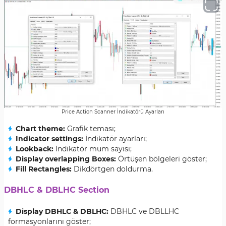
Price Action Scanner İndikatörü Ayarları
Chart theme:
Grafik teması;
Indicator settings:
İndikatör ayarları;
Lookback:
İndikatör mum sayısı;
Display overlapping Boxes:
Örtüşen bölgeleri göster;
Fill Rectangles:
Dikdörtgen doldurma.
DBHLC & DBLHC Section
Display DBHLC & DBLHC:
DBHLC ve DBLLHC
formasyonlarını göster;