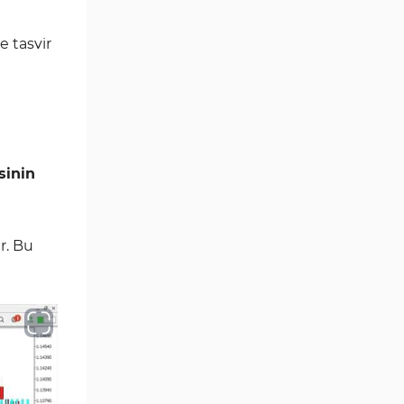
Göstergeleri
Momentum Göstergeleri MT5
e tasvir
35
için
Ticaret döngüleri MT5
20
Göstergeleri
M15-M30 Zaman Dilimleri MT5
42
Göstergeler
sinin
Öncü MT5 Göstergeleri
75
Günlük-Haftalık Zaman
17
Dilimleri MT5 Göstergeler
r. Bu
MetaTrader 5 için Kill Zones
1
Göstergeleri
MetaTrader 5 için Haber (News)
2
Göstergeleri
MACD Göstergeleri
15
MetaTrader 5 için