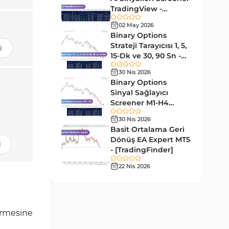
Forward MT5 Göstergeleri
176
TradingView -
[TradingFinder]
Elliott Dalga Teorisi MT5
02 May 2026
Ücretsiz
9
Göstergeleri
Binary Options
Strateji Tarayıcısı 1, 5,
i
Bantlar ve Kanallar MT5
15-Dk ve 30, 90 Sn -
54
Göstergeleri
[TradingFinder]
30 Nis 2026
MT5 için Hareketli Ortalama
Binary Options
22
Göstergeleri
Sinyal Sağlayıcı
Screener M1-H4
Yeniden Çizilmeyen MT5
TradingView -
25
30 Nis 2026
Göstergeleri
[TradingFinder]
Basit Ortalama Geri
Giriş ve Çıkış MT5 Göstergeleri
Dönüş EA Expert MT5
44
i
- [TradingFinder]
Hacim MT5 Göstergeleri
23
22 Nis 2026
Gecikmeli MT5 Göstergeleri
33
Swing Trading MT5
172
Göstergeleri
tirmesine
Para Birimi Gücü MT5
112