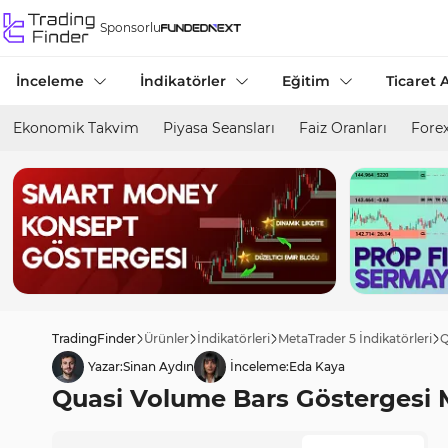
Sponsorlu
İnceleme
İndikatörler
Eğitim
Ticaret A
Ekonomik Takvim
Piyasa Seansları
Faiz Oranları
Forex
TradingFinder
Ürünler
İndikatörleri
MetaTrader 5 İndikatörleri
Q
Yazar:
Sinan Aydın
İnceleme:
Eda Kaya
Quasi Volume Bars Göstergesi MT