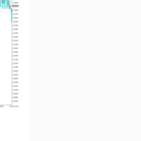
Çoklu Zaman Dilimleri MT5
579
Göstergeler
Aşırı Alım ve Aşırı Satım MT5
27
Göstergeleri
Endeks MT5 Göstergeleri
292
Tersine Dönüş MT5
498
Göstergeleri
Vadeli İşlem MT5 Göstergeleri
16
Fast Scalping MT5
47
Göstergeleri
Gün İçi (Intraday) MT5
347
Göstergeleri
Forex MT5 Göstergeleri
611
Kurumsal Hisse Senedi MT5
276
Göstergeleri