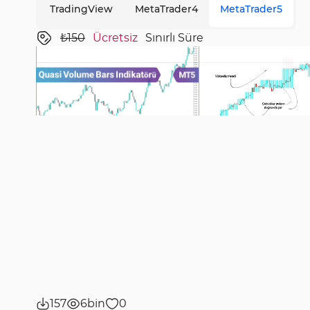
TradingView
MetaTrader4
MetaTrader5
₺150
Ücretsiz
Sınırlı Süre
157
6bin
0