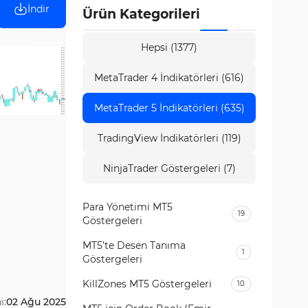
İndir
Ürün Kategorileri
Hepsi (1377)
MetaTrader 4 İndikatörleri (616)
MetaTrader 5 İndikatörleri (635)
TradingView İndikatörleri (119)
NinjaTrader Göstergeleri (7)
Para Yönetimi MT5
19
Göstergeleri
MT5’te Desen Tanıma
1
Göstergeleri
KillZones MT5 Göstergeleri
10
i:
02 Ağu 2025