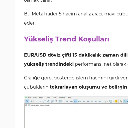
olanak tanır.
Bu MetaTrader 5 hacim analiz aracı, mavi çubuk
eder.
Yükseliş Trend Koşulları
EUR/USD döviz çifti 15 dakikalık zaman di
yükseliş trendindeki
performansı net olarak
Grafiğe göre, gösterge işlem hacmini girdi ve
çubukların
tekrarlayan oluşumu ve belirgin