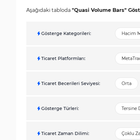
Aşağıdaki tabloda
"Quasi Volume Bars" Göst
Gösterge Kategorileri
:
Hacim M
Ticaret Platformları
:
MetaTrad
Ticaret Becerileri Seviyesi
:
Orta
Gösterge Türleri
:
Tersine
Ticaret Zaman Dilimi
:
Çoklu Z