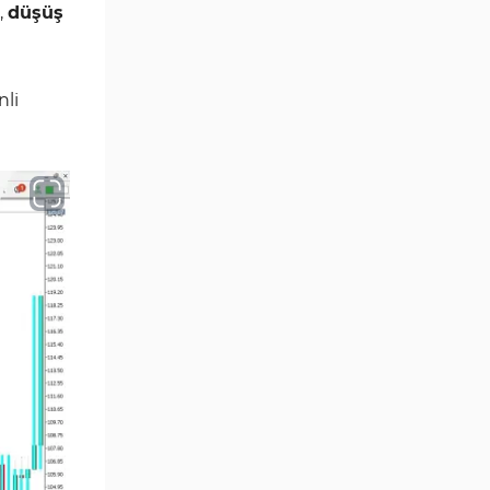
,
düşüş
Aralık Göstergeleri MT5
44
Göstergeleri
Hisse Senedi MT5
540
li
Göstergeleri
Eğitimsel MT5 Göstergeleri
9
Arz ve Talep MT5 Göstergeleri
15
Temel Analiz MT5 Göstergeleri
2
MetaTrader 5 için Yapay Zekâ
5
(AI) Göstergeleri
MT5 için Piyasa Duyarlılığı
1
Göstergeleri
MetaTrader 5 için Fibonacci
2
Göstergeleri
Fiyat Hareketi MT5
82
Göstergeleri