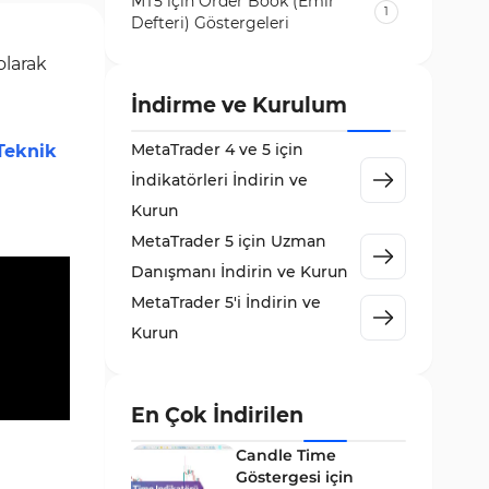
MT5 için Order Book (Emir
1
Defteri) Göstergeleri
Volatilite MT5 Göstergeleri
olarak
84
Destek ve Direnç MT5
İndirme ve Kurulum
73
Göstergeleri
MetaTrader 4 ve 5 için
Teknik
Likidite MT5 Göstergeleri
65
İndikatörleri İndirin ve
MetaTrader 5 için Order Flow
Kurun
1
Göstergeleri
MetaTrader 5 için Uzman
MetaTrader 5 için Expert
Danışmanı İndirin ve Kurun
5
Advisor (EA)
MetaTrader 5'i İndirin ve
MetaTrader 5 için Zigzag
Kurun
3
Göstergeleri
Sinyal ve Tahmin MT5
232
Göstergeleri
En Çok İndirilen
MetaTrader 5 için Volume
Candle Time
2
Profile Göstergeleri
Göstergesi için