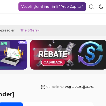
Vadeli işleml indirimli “Prop Capital”
Spreadler
The 5%ers
ad
Güncelleme:
Aug 2, 2025
5.963
nder]