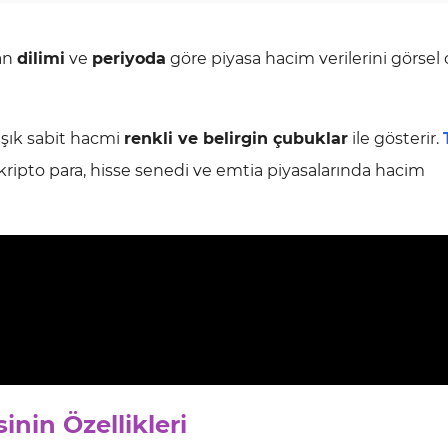
man
dilimi
ve
periyoda
göre piyasa hacim verilerini görsel 
laşık sabit hacmi
renkli ve belirgin çubuklar
ile gösterir.
 kripto para, hisse senedi ve emtia piyasalarında hacim
nin Özellikleri