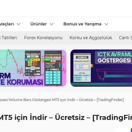
raçları
Ürünler
Bonus ve Yarışma
 Tatilleri
Forex Korelasyonu
Korku ve Açgözlülük
Canlı 
uasi Volume Bars Göstergesi MT5 için İndir – Ücretsiz – [TradingFinder]
5 için İndir – Ücretsiz – [TradingFi