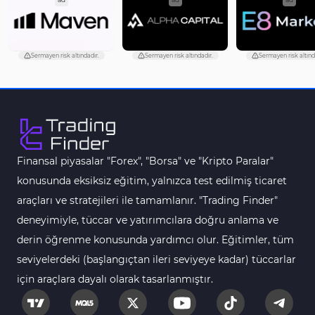
Aşırı Alım ve Aşırı Satım MT5 Göstergeleri
27
Endeks MT5 Göstergeleri
292
Sermayen risk altındadır.
Sermayen risk altındadır.
Sermayen risk altınd
Tersine Dönüş MT5 Göstergeleri
498
Vadeli İşlem MT5 Göstergeleri
16
Fast Scalping MT5 Göstergeleri
47
Gün İçi (Intraday) MT5 Göstergeleri
347
Finansal piyasalar "Forex", "Borsa" ve "Kripto Paralar"
Forex MT5 Göstergeleri
611
konusunda eksiksiz eğitim, yalnızca test edilmiş ticaret
Kurumsal Hisse Senedi MT5 Göstergeleri
araçları ve stratejileri ile tamamlanır. "Trading Finder"
276
deneyimiyle, tüccar ve yatırımcılara doğru anlama ve
Aralık Göstergeleri MT5 Göstergeleri
44
derin öğrenme konusunda yardımcı olur. Eğitimler, tüm
Hisse Senedi MT5 Göstergeleri
540
seviyelerdeki (başlangıçtan ileri seviyeye kadar) tüccarlar
Eğitimsel MT5 Göstergeleri
9
için araçlara dayalı olarak tasarlanmıştır.
Arz ve Talep MT5 Göstergeleri
15