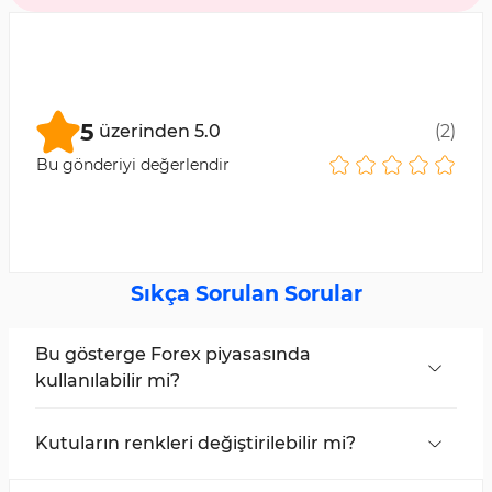
5
üzerinden
5.0
(
2
)
Bu gönderiyi değerlendir
Sıkça Sorulan Sorular
Bu gösterge Forex piyasasında
kullanılabilir mi?
Evet, Range Average Retest Model Göstergesi
tüm piyasalarda kullanılabilir.
Kutuların renkleri değiştirilebilir mi?
Evet, kâr al ve zarar durdur kutuları ayarlar