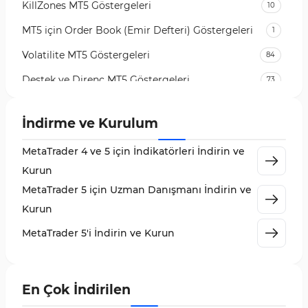
KillZones MT5 Göstergeleri
10
MT5 için Order Book (Emir Defteri) Göstergeleri
1
Volatilite MT5 Göstergeleri
84
Destek ve Direnç MT5 Göstergeleri
73
Likidite MT5 Göstergeleri
65
İndirme ve Kurulum
MetaTrader 5 için Order Flow Göstergeleri
1
MetaTrader 4 ve 5 için İndikatörleri İndirin ve
MetaTrader 5 için Expert Advisor (EA)
5
Kurun
MetaTrader 5 için Zigzag Göstergeleri
3
MetaTrader 5 için Uzman Danışmanı İndirin ve
Sinyal ve Tahmin MT5 Göstergeleri
232
Kurun
MetaTrader 5 için Volume Profile Göstergeleri
2
MetaTrader 5'i İndirin ve Kurun
Akıllı Para MT5 Göstergeleri
78
Grafik ve Klasik MT5 Göstergeleri
49
En Çok İndirilen
Binary Options MT5 Göstergeleri
19