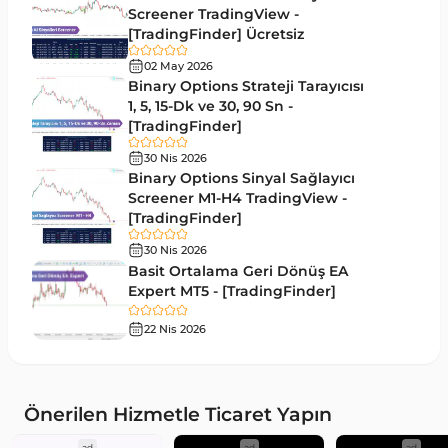
Hacim MT5 Göstergeleri
Screener TradingView -
23
[TradingFinder] Ücretsiz
Gecikmeli MT5 Göstergeleri
33
02 May 2026
Swing Trading MT5 Göstergeleri
Binary Options Strateji Tarayıcısı
172
1, 5, 15-Dk ve 30, 90 Sn -
Para Birimi Gücü MT5 Göstergeleri
112
[TradingFinder]
Momentum Göstergeleri MT5 için
35
30 Nis 2026
Binary Options Sinyal Sağlayıcı
Ticaret döngüleri MT5 Göstergeleri
20
Screener M1-H4 TradingView -
[TradingFinder]
M15-M30 Zaman Dilimleri MT5 Göstergeler
42
30 Nis 2026
Öncü MT5 Göstergeleri
75
Basit Ortalama Geri Dönüş EA
Expert MT5 - [TradingFinder]
Günlük-Haftalık Zaman Dilimleri MT5 Göstergeler
17
22 Nis 2026
MetaTrader 5 için Kill Zones Göstergeleri
1
MetaTrader 5 için Haber (News) Göstergeleri
2
MACD Göstergeleri MetaTrader 5 için
15
Önerilen Hizmetle Ticaret Yapın
Çoklu Zaman Dilimleri MT5 Göstergeler
579
ad
ad
ad