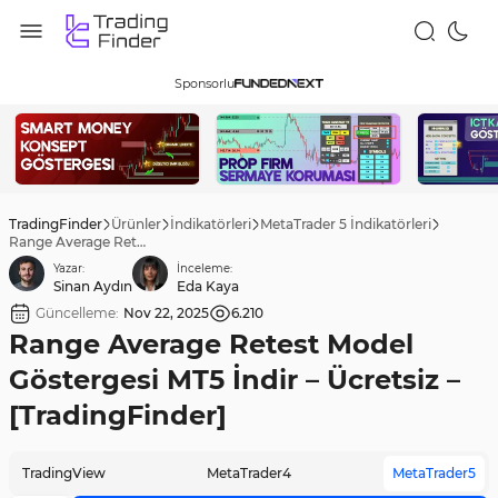
Sponsorlu
TradingFinder
Ürünler
İndikatörleri
MetaTrader 5 İndikatörleri
Range Average Retest Model Göstergesi MT5 İndir – Ücretsiz – [TradingFinder]
Yazar:
İnceleme:
Sinan Aydın
Eda Kaya
Güncelleme:
Nov 22, 2025
6.210
Range Average Retest Model
Göstergesi MT5 İndir – Ücretsiz –
[TradingFinder]
TradingView
MetaTrader4
MetaTrader5