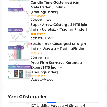
Candle Time Göstergesi için
M1-M5 Zaman Dilimleri MT5 Göstergeler
MetaTrader 5 İndir –
35
[TradingFinder]
ICT MT5 Göstergeleri
96
9204
11292
MetaTrader 5 için VWAP Göstergeleri
2
Super Arrow Göstergesi MT5 için
İndir - Ücretsiz - [Trading Finder]
Emtia MT5 Göstergeleri
229
375234
9842
MetaTrader 5’te Drawdown Göstergeleri
1
Session Box Göstergesi MT5 için
İndir – Ücretsiz – TradingFinder
Pivot and Fraktallar MT5 Göstergeleri
27
9544
8471
Forward MT5 Göstergeleri
176
Prop Firm Sermaye Koruması
Elliott Dalga Teorisi MT5 Göstergeleri
Expert MT5 İndir –
9
[TradingFinder]
Bantlar ve Kanallar MT5 Göstergeleri
54
28840
8060
MT5 için Hareketli Ortalama Göstergeleri
22
Yeniden Çizilmeyen MT5 Göstergeleri
25
Yeni Göstergeler
Giriş ve Çıkış MT5 Göstergeleri
44
ICT Likidite Havuzu AI Sinyalleri