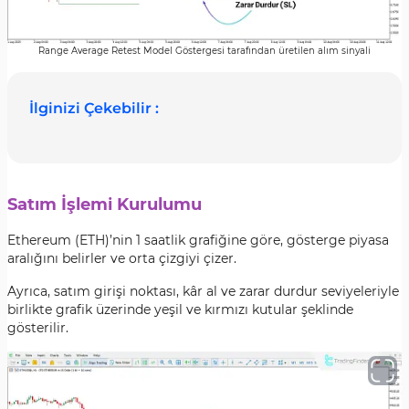
Range Average Retest Model Göstergesi tarafından üretilen alım sinyali
İlginizi Çekebilir :
Satım İşlemi Kurulumu
Ethereum (ETH)’nin 1 saatlik grafiğine göre, gösterge piyasa
aralığını belirler ve orta çizgiyi çizer.
Ayrıca, satım girişi noktası, kâr al ve zarar durdur seviyeleriyle
birlikte grafik üzerinde yeşil ve kırmızı kutular şeklinde
gösterilir.