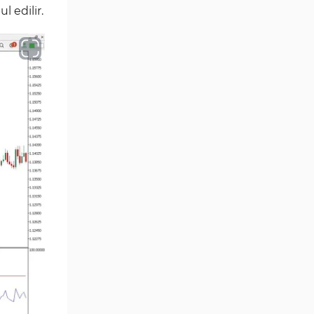
l edilir.
Aralık Göstergeleri MT5
44
Göstergeleri
Hisse Senedi MT5
540
Göstergeleri
Eğitimsel MT5 Göstergeleri
9
Arz ve Talep MT5 Göstergeleri
15
Temel Analiz MT5 Göstergeleri
2
MetaTrader 5 için Yapay Zekâ
5
(AI) Göstergeleri
MT5 için Piyasa Duyarlılığı
1
Göstergeleri
MetaTrader 5 için Fibonacci
2
Göstergeleri
Fiyat Hareketi MT5
82
Göstergeleri