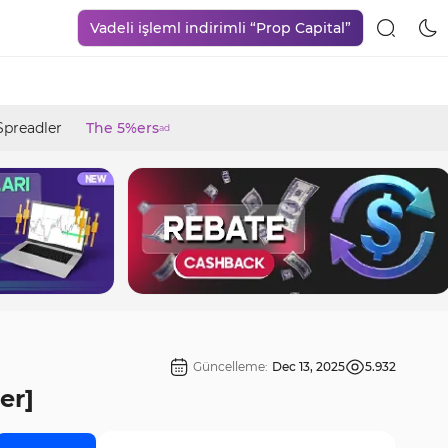
Vadeli işleml indirimli “Prop Capital”
Spreadler
The 5%ers
ad
Güncelleme:
Dec 13, 2025
5.932
er]