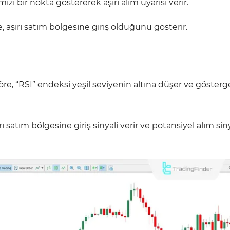
ızı bir nokta göstererek aşırı alım uyarısı verir.
se, aşırı satım bölgesine giriş olduğunu gösterir.
re, “RSI” endeksi yeşil seviyenin altına düşer ve göster
rı satım bölgesine giriş sinyali verir ve potansiyel alım siny