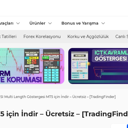
raçları
Ürünler
Bonus ve Yarışma
 Tatilleri
Forex Korelasyonu
Korku ve Açgözlülük
Canlı 
SI Multi Length Göstergesi MT5 için İndir – Ücretsiz – [TradingFinder]
için İndir – Ücretsiz – [TradingFind