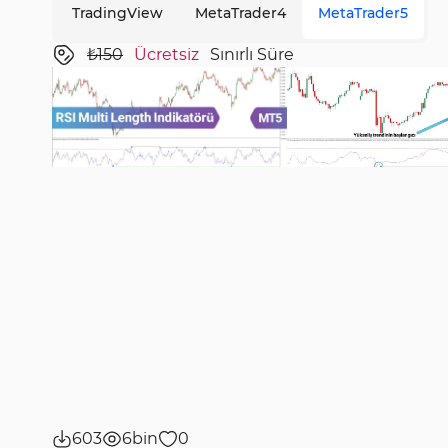
TradingView
MetaTrader4
MetaTrader5
₺150
Ücretsiz
Sınırlı Süre
603
6bin
0