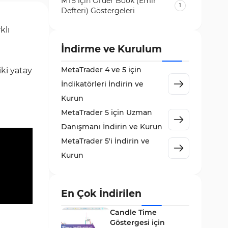
MT5 için Order Book (Emir
1
Defteri) Göstergeleri
Volatilite MT5 Göstergeleri
klı
84
Destek ve Direnç MT5
İndirme ve Kurulum
73
Göstergeleri
MetaTrader 4 ve 5 için
iki yatay
Likidite MT5 Göstergeleri
65
İndikatörleri İndirin ve
MetaTrader 5 için Order Flow
Kurun
1
Göstergeleri
MetaTrader 5 için Uzman
MetaTrader 5 için Expert
Danışmanı İndirin ve Kurun
5
Advisor (EA)
MetaTrader 5'i İndirin ve
MetaTrader 5 için Zigzag
Kurun
3
Göstergeleri
Sinyal ve Tahmin MT5
232
Göstergeleri
En Çok İndirilen
MetaTrader 5 için Volume
Candle Time
2
Profile Göstergeleri
Göstergesi için