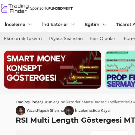
Sponsorlu
İnceleme
İndikatörler
Eğitim
Ticaret A
Ekonomik Takvim
Piyasa Seansları
Faiz Oranları
Forex
TradingFinder
Ürünler
İndikatörleri
MetaTrader 5 İndikatörleri
R
Yazar:
Rajesh Sharma
İnceleme:
Eda Kaya
RSI Multi Length Göstergesi MT5 