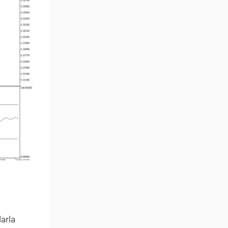
Çoklu Zaman Dilimleri MT5
579
Göstergeler
Aşırı Alım ve Aşırı Satım MT5
27
Göstergeleri
Endeks MT5 Göstergeleri
292
Tersine Dönüş MT5
498
Göstergeleri
Vadeli İşlem MT5 Göstergeleri
16
Fast Scalping MT5
47
Göstergeleri
Gün İçi (Intraday) MT5
347
Göstergeleri
Forex MT5 Göstergeleri
611
Kurumsal Hisse Senedi MT5
276
arla
Göstergeleri