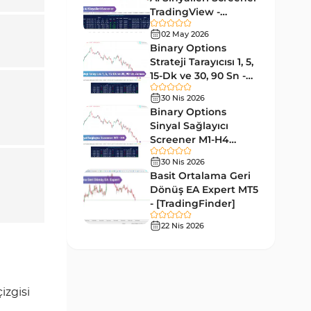
Forward MT5 Göstergeleri
176
TradingView -
[TradingFinder]
Elliott Dalga Teorisi MT5
02 May 2026
Ücretsiz
9
Göstergeleri
Binary Options
Strateji Tarayıcısı 1, 5,
Bantlar ve Kanallar MT5
15-Dk ve 30, 90 Sn -
54
Göstergeleri
[TradingFinder]
30 Nis 2026
MT5 için Hareketli Ortalama
Binary Options
22
Göstergeleri
Sinyal Sağlayıcı
Screener M1-H4
Yeniden Çizilmeyen MT5
TradingView -
25
30 Nis 2026
Göstergeleri
[TradingFinder]
Basit Ortalama Geri
Giriş ve Çıkış MT5 Göstergeleri
Dönüş EA Expert MT5
44
- [TradingFinder]
Hacim MT5 Göstergeleri
23
22 Nis 2026
Gecikmeli MT5 Göstergeleri
33
Swing Trading MT5
172
Göstergeleri
izgisi
Para Birimi Gücü MT5
112