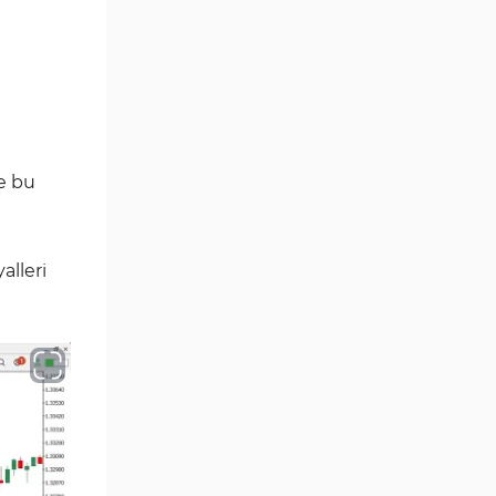
Göstergeleri
Momentum Göstergeleri MT5
35
için
Ticaret döngüleri MT5
20
Göstergeleri
M15-M30 Zaman Dilimleri MT5
ge bu
42
Göstergeler
Öncü MT5 Göstergeleri
75
alleri
Günlük-Haftalık Zaman
17
Dilimleri MT5 Göstergeler
MetaTrader 5 için Kill Zones
1
Göstergeleri
MetaTrader 5 için Haber (News)
2
Göstergeleri
MACD Göstergeleri
15
MetaTrader 5 için