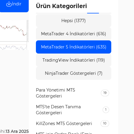
İndir
Ürün Kategorileri
Hepsi (1377)
MetaTrader 4 İndikatörleri (616)
MetaTrader 5 İndikatörleri (635)
TradingView İndikatörleri (119)
NinjaTrader Göstergeleri (7)
Para Yönetimi MT5
19
Göstergeleri
MT5’te Desen Tanıma
1
Göstergeleri
KillZones MT5 Göstergeleri
10
hi:
13 Ara 2025