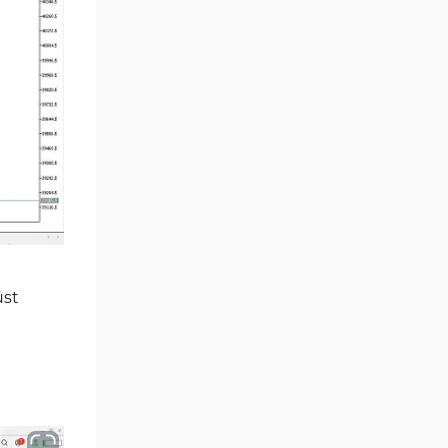
Göstergeleri
Momentum Göstergeleri MT5
35
için
Ticaret döngüleri MT5
20
Göstergeleri
M15-M30 Zaman Dilimleri MT5
42
Göstergeler
Öncü MT5 Göstergeleri
75
Günlük-Haftalık Zaman
17
Dilimleri MT5 Göstergeler
üst
MetaTrader 5 için Kill Zones
1
Göstergeleri
MetaTrader 5 için Haber (News)
2
Göstergeleri
MACD Göstergeleri
15
MetaTrader 5 için