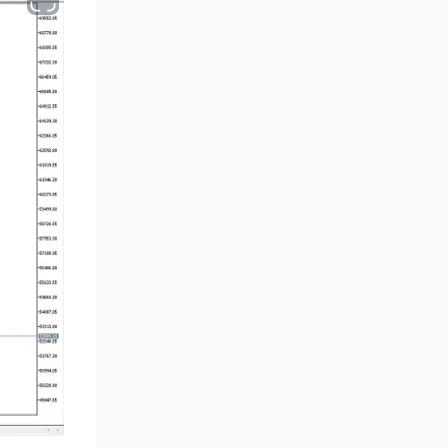
Çoklu Zaman Dilimleri MT5
579
Göstergeler
Aşırı Alım ve Aşırı Satım MT5
27
Göstergeleri
Endeks MT5 Göstergeleri
292
Tersine Dönüş MT5
498
Göstergeleri
Vadeli İşlem MT5 Göstergeleri
16
Fast Scalping MT5
47
Göstergeleri
Gün İçi (Intraday) MT5
347
Göstergeleri
Forex MT5 Göstergeleri
611
Kurumsal Hisse Senedi MT5
276
Göstergeleri