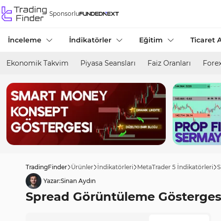
Sponsorlu
İnceleme
İndikatörler
Eğitim
Ticaret A
Ekonomik Takvim
Piyasa Seansları
Faiz Oranları
Forex
TradingFinder
Ürünler
İndikatörleri
MetaTrader 5 İndikatörleri
S
Yazar:
Sinan Aydın
Spread Görüntüleme Göstergesi M