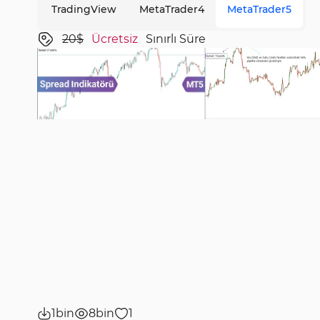
TradingView
MetaTrader4
MetaTrader5
20$
Ücretsiz
Sınırlı Süre
1bin
8bin
1