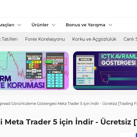
raçları
Ürünler
Bonus ve Yarışma
 Tatilleri
Forex Korelasyonu
Korku ve Açgözlülük
Canlı 
pread Görüntüleme Göstergesi Meta Trader 5 için İndir - Ücretsiz [Trading F
eta Trader 5 için İndir - Ücretsiz 