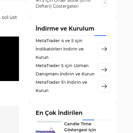
MT5 için Order Book (Emir
1
Defteri) Göstergeleri
Volatilite MT5 Göstergeleri
 sol üst
84
Destek ve Direnç MT5
İndirme ve Kurulum
73
Göstergeleri
MetaTrader 4 ve 5 için
Likidite MT5 Göstergeleri
65
İndikatörleri İndirin ve
MetaTrader 5 için Order Flow
Kurun
1
Göstergeleri
MetaTrader 5 için Uzman
MetaTrader 5 için Expert
Danışmanı İndirin ve Kurun
5
Advisor (EA)
MetaTrader 5'i İndirin ve
MetaTrader 5 için Zigzag
Kurun
3
Göstergeleri
Sinyal ve Tahmin MT5
232
Göstergeleri
En Çok İndirilen
MetaTrader 5 için Volume
Candle Time
2
Profile Göstergeleri
Göstergesi için