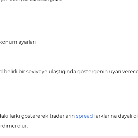
ı
 konum ayarları
ad belirli bir seviyeye ulaştığında göstergenin uyarı verec
ndaki farkı göstererek traderların
spread
farklarına dayalı o
rdımcı olur.