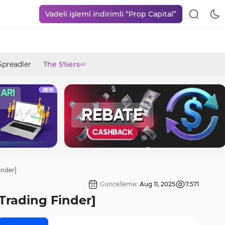
Vadeli işleml indirimli “Prop Capital”
Spreadler
The 5%ers
ad
inder]
Güncelleme:
Aug 11, 2025
7.571
[Trading Finder]