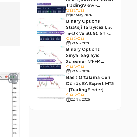
Forward MT5 Göstergeleri
176
TradingView -
[TradingFinder]
Elliott Dalga Teorisi MT5
02 May 2026
Ücretsiz
9
Göstergeleri
Binary Options
Strateji Tarayıcısı 1, 5,
Bantlar ve Kanallar MT5
15-Dk ve 30, 90 Sn -
54
Göstergeleri
[TradingFinder]
30 Nis 2026
MT5 için Hareketli Ortalama
Binary Options
22
Göstergeleri
Sinyal Sağlayıcı
Screener M1-H4
Yeniden Çizilmeyen MT5
TradingView -
25
30 Nis 2026
Göstergeleri
[TradingFinder]
Basit Ortalama Geri
Giriş ve Çıkış MT5 Göstergeleri
Dönüş EA Expert MT5
44
- [TradingFinder]
Hacim MT5 Göstergeleri
23
22 Nis 2026
Gecikmeli MT5 Göstergeleri
33
Swing Trading MT5
172
Göstergeleri
Para Birimi Gücü MT5
112