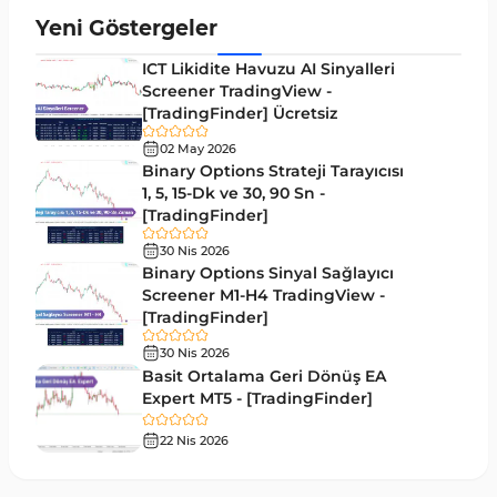
Yeniden Çizilmeyen MT5 Göstergeleri
25
Yeni Göstergeler
Giriş ve Çıkış MT5 Göstergeleri
44
ICT Likidite Havuzu AI Sinyalleri
Hacim MT5 Göstergeleri
Screener TradingView -
23
[TradingFinder] Ücretsiz
Gecikmeli MT5 Göstergeleri
33
02 May 2026
Swing Trading MT5 Göstergeleri
Binary Options Strateji Tarayıcısı
172
1, 5, 15-Dk ve 30, 90 Sn -
Para Birimi Gücü MT5 Göstergeleri
112
[TradingFinder]
Momentum Göstergeleri MT5 için
35
30 Nis 2026
Binary Options Sinyal Sağlayıcı
Ticaret döngüleri MT5 Göstergeleri
20
Screener M1-H4 TradingView -
[TradingFinder]
M15-M30 Zaman Dilimleri MT5 Göstergeler
42
30 Nis 2026
Öncü MT5 Göstergeleri
75
Basit Ortalama Geri Dönüş EA
Expert MT5 - [TradingFinder]
Günlük-Haftalık Zaman Dilimleri MT5 Göstergeler
17
22 Nis 2026
MetaTrader 5 için Kill Zones Göstergeleri
1
MetaTrader 5 için Haber (News) Göstergeleri
2