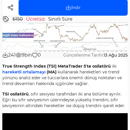
İndir
₺150
Ücretsiz
Sınırlı Süre
241
9bin
0
Güncellenme Tarihi:
13 Ağu 2025
True Strength Index (TSI)
MetaTrader 5
'
te osilatörü
iki
hareketli ortalamayı
(MA)
kullanarak hareketleri ve trend
yönünü analiz eder ve tüccarlara önemli dönüş noktaları ve
trend devamları hakkında içgörüler sağlar.
TSI osilatörü
, sıfır seviyesi tarafından iki ana bölüme ayrılır.
Eğri bu sıfır seviyesinin üzerindeyse yükseliş trendini, sıfır
seviyesinin altındaki hareketler ise düşüş trendini işaret eder.