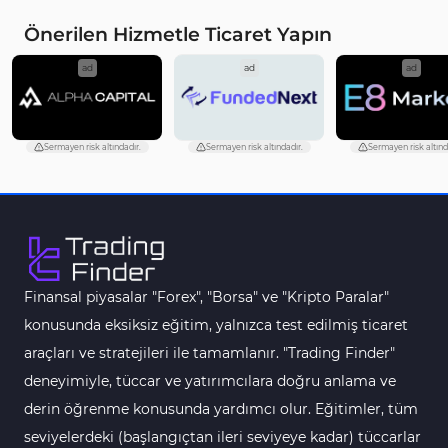
MACD Göstergeleri MetaTrader 5 için
15
Önerilen Hizmetle Ticaret Yapın
Çoklu Zaman Dilimleri MT5 Göstergeler
579
ad
ad
ad
Aşırı Alım ve Aşırı Satım MT5 Göstergeleri
27
Endeks MT5 Göstergeleri
292
Sermayen risk altındadır.
Sermayen risk altındadır.
Sermayen risk altınd
Tersine Dönüş MT5 Göstergeleri
498
Vadeli İşlem MT5 Göstergeleri
16
Fast Scalping MT5 Göstergeleri
47
Gün İçi (Intraday) MT5 Göstergeleri
347
Finansal piyasalar "Forex", "Borsa" ve "Kripto Paralar"
Forex MT5 Göstergeleri
611
konusunda eksiksiz eğitim, yalnızca test edilmiş ticaret
Kurumsal Hisse Senedi MT5 Göstergeleri
araçları ve stratejileri ile tamamlanır. "Trading Finder"
276
deneyimiyle, tüccar ve yatırımcılara doğru anlama ve
Aralık Göstergeleri MT5 Göstergeleri
44
derin öğrenme konusunda yardımcı olur. Eğitimler, tüm
Hisse Senedi MT5 Göstergeleri
540
seviyelerdeki (başlangıçtan ileri seviyeye kadar) tüccarlar