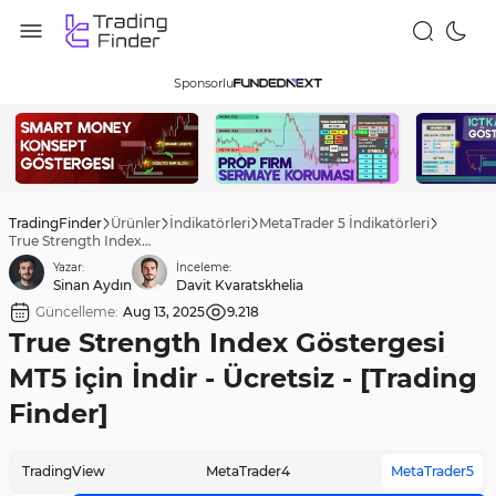
Sponsorlu
TradingFinder
Ürünler
İndikatörleri
MetaTrader 5 İndikatörleri
True Strength Index Göstergesi MT5 için İndir - Ücretsiz - [Trading Finder]
Yazar:
İnceleme:
Sinan Aydın
Davit Kvaratskhelia
Güncelleme:
Aug 13, 2025
9.218
True Strength Index Göstergesi
MT5 için İndir - Ücretsiz - [Trading
Finder]
TradingView
MetaTrader4
MetaTrader5