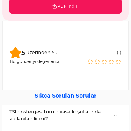
PDF İndir
5
üzerinden
5.0
(
1
)
Bu gönderiyi değerlendir
Sıkça Sorulan Sorular
TSI göstergesi tüm piyasa koşullarında
kullanılabilir mi?
Hayır, bu gösterge trend olan ve dalgalı