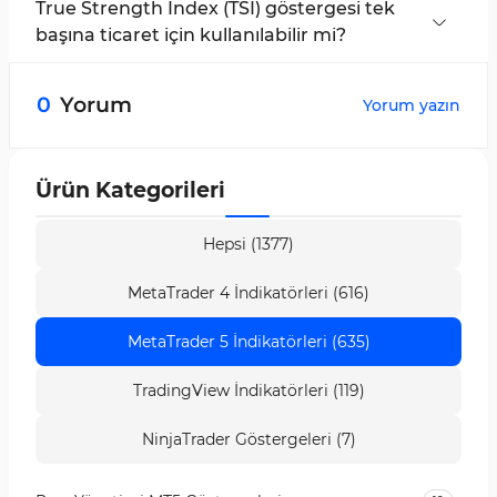
piyasalarda en iyi sonucu verir.
True Strength Index (TSI) göstergesi tek
başına ticaret için kullanılabilir mi?
Hayır, TSI göstergesi yanlış sinyaller üretebilir,
bu yüzden destek-direnç osilatörleri, trend
0
Yorum
Yorum yazın
çizgileri ve fiyat kanalları gibi diğer analitik
araçlarla birlikte kullanılması önerilir.
Ürün Kategorileri
Hepsi (1377)
MetaTrader 4 İndikatörleri (616)
MetaTrader 5 İndikatörleri (635)
TradingView İndikatörleri (119)
NinjaTrader Göstergeleri (7)