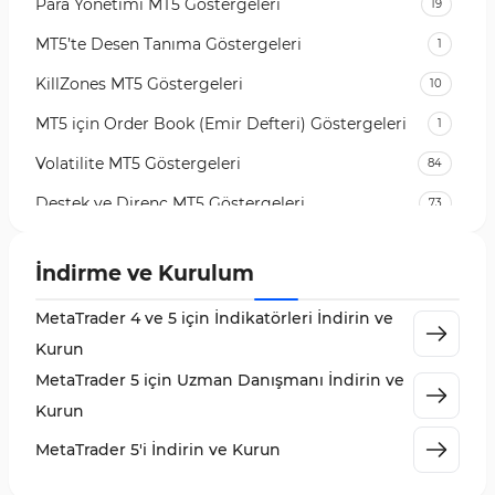
Para Yönetimi MT5 Göstergeleri
19
MT5’te Desen Tanıma Göstergeleri
1
KillZones MT5 Göstergeleri
10
MT5 için Order Book (Emir Defteri) Göstergeleri
1
Volatilite MT5 Göstergeleri
84
Destek ve Direnç MT5 Göstergeleri
73
Likidite MT5 Göstergeleri
65
İndirme ve Kurulum
MetaTrader 5 için Order Flow Göstergeleri
1
MetaTrader 4 ve 5 için İndikatörleri İndirin ve
MetaTrader 5 için Expert Advisor (EA)
5
Kurun
MetaTrader 5 için Zigzag Göstergeleri
3
MetaTrader 5 için Uzman Danışmanı İndirin ve
Sinyal ve Tahmin MT5 Göstergeleri
232
Kurun
MetaTrader 5 için Volume Profile Göstergeleri
2
MetaTrader 5'i İndirin ve Kurun
Akıllı Para MT5 Göstergeleri
78