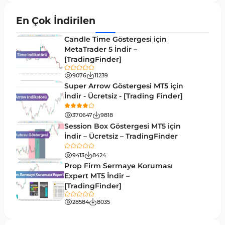
Grafik ve Klasik MT5 Göstergeleri
49
En Çok İndirilen
Binary Options MT5 Göstergeleri
19
Candle Time Göstergesi için
M1-M5 Zaman Dilimleri MT5 Göstergeler
MetaTrader 5 İndir –
35
[TradingFinder]
ICT MT5 Göstergeleri
96
9076
11239
MetaTrader 5 için VWAP Göstergeleri
2
Super Arrow Göstergesi MT5 için
İndir - Ücretsiz - [Trading Finder]
Emtia MT5 Göstergeleri
229
370647
9818
MetaTrader 5’te Drawdown Göstergeleri
1
Session Box Göstergesi MT5 için
İndir – Ücretsiz – TradingFinder
Pivot and Fraktallar MT5 Göstergeleri
27
9413
8424
Forward MT5 Göstergeleri
176
Prop Firm Sermaye Koruması
Elliott Dalga Teorisi MT5 Göstergeleri
Expert MT5 İndir –
9
[TradingFinder]
Bantlar ve Kanallar MT5 Göstergeleri
54
28584
8035
MT5 için Hareketli Ortalama Göstergeleri
22