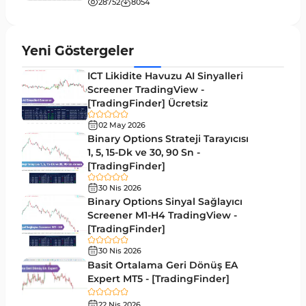
28752
8054
MT5 için Hareketli Ortalama Göstergeleri
22
Yeniden Çizilmeyen MT5 Göstergeleri
25
Yeni Göstergeler
Giriş ve Çıkış MT5 Göstergeleri
44
ICT Likidite Havuzu AI Sinyalleri
Hacim MT5 Göstergeleri
Screener TradingView -
23
[TradingFinder] Ücretsiz
Gecikmeli MT5 Göstergeleri
33
02 May 2026
Swing Trading MT5 Göstergeleri
Binary Options Strateji Tarayıcısı
172
1, 5, 15-Dk ve 30, 90 Sn -
Para Birimi Gücü MT5 Göstergeleri
112
[TradingFinder]
Momentum Göstergeleri MT5 için
35
30 Nis 2026
Binary Options Sinyal Sağlayıcı
Ticaret döngüleri MT5 Göstergeleri
20
Screener M1-H4 TradingView -
[TradingFinder]
M15-M30 Zaman Dilimleri MT5 Göstergeler
42
30 Nis 2026
Öncü MT5 Göstergeleri
75
Basit Ortalama Geri Dönüş EA
Expert MT5 - [TradingFinder]
Günlük-Haftalık Zaman Dilimleri MT5 Göstergeler
17
22 Nis 2026