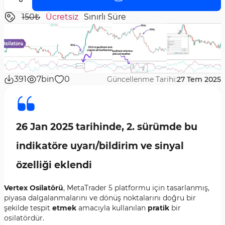
150₺
Ücretsiz
Sınırlı Süre
391
7bin
0
Güncellenme Tarihi:
27 Tem 2025
26 Jan 2025 tarihinde, 2. sürümde bu
indikatöre uyarı/bildirim ve sinyal
özelliği eklendi
Vertex Osilatörü
, MetaTrader 5 platformu için tasarlanmış,
piyasa dalgalanmalarını ve dönüş noktalarını doğru bir
şekilde tespit
etmek
amacıyla kullanılan
pratik
bir
osilatördür.