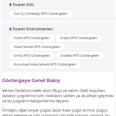
Ticaret Stili
:
Gün İçi (Intraday) MT5 Göstergeleri
Ticaret Enstrümanları
:
Forex MT5 Göstergeleri
Kripto MT5 Göstergeleri
Hisse Senedi MT5 Göstergeleri
Emtia MT5 Göstergeleri
Endeks MT5 Göstergeleri
Kurumsal Hisse Senedi MT5 Göstergeleri
Göstergeye Genel Bakış
Vertex Osilatörü'ndeki alım (Buy) ve satım (Sell) koşulları,
osilatör çizgilerinin sıfır noktasını üstten ya da alttan geçmesi
ve bu çizgilerin kesişimlerine dayanır.
Örneğin, eğer sinyal çizgisi (açık mavi çizgi) kırmızı çizgiyi
alttan keserse ve sıfır çizgisinin üstünde salınım yaparsa, bu