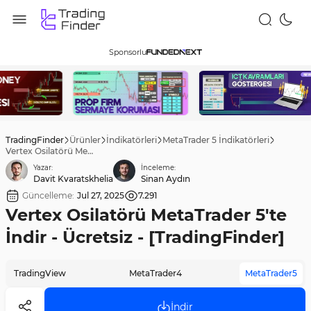
Sponsorlu
TradingFinder
Ürünler
İndikatörleri
MetaTrader 5 İndikatörleri
Vertex Osilatörü MetaTrader 5'te İndir - Ücretsiz - [TradingFinder]
Yazar:
İnceleme:
Davit Kvaratskhelia
Sinan Aydın
Güncelleme:
Jul 27, 2025
7.291
Vertex Osilatörü MetaTrader 5'te
İndir - Ücretsiz - [TradingFinder]
TradingView
MetaTrader4
MetaTrader5
İndir