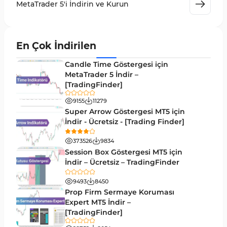
MetaTrader 5 için Volume Profile Göstergeleri
2
MetaTrader 5'i İndirin ve Kurun
Akıllı Para MT5 Göstergeleri
78
Grafik ve Klasik MT5 Göstergeleri
49
En Çok İndirilen
Binary Options MT5 Göstergeleri
19
Candle Time Göstergesi için
M1-M5 Zaman Dilimleri MT5 Göstergeler
MetaTrader 5 İndir –
35
[TradingFinder]
ICT MT5 Göstergeleri
96
9155
11279
MetaTrader 5 için VWAP Göstergeleri
2
Super Arrow Göstergesi MT5 için
İndir - Ücretsiz - [Trading Finder]
Emtia MT5 Göstergeleri
229
373526
9834
MetaTrader 5’te Drawdown Göstergeleri
1
Session Box Göstergesi MT5 için
İndir – Ücretsiz – TradingFinder
Pivot and Fraktallar MT5 Göstergeleri
27
9493
8450
Forward MT5 Göstergeleri
176
Prop Firm Sermaye Koruması
Elliott Dalga Teorisi MT5 Göstergeleri
Expert MT5 İndir –
9
[TradingFinder]
Bantlar ve Kanallar MT5 Göstergeleri
54