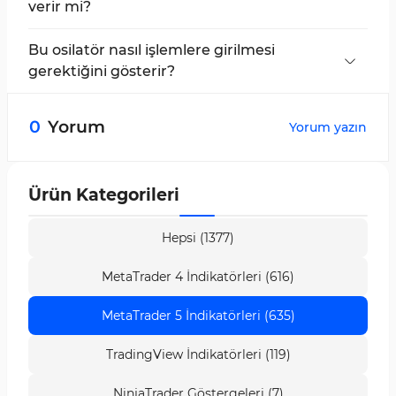
verir mi?
Hayır, bu gösterge işlem için herhangi bir giriş
sinyali vermez.
Bu osilatör nasıl işlemlere girilmesi
gerektiğini gösterir?
Çizgilerin negatif ve pozitif fazlarda salınımını ve
kesişimlerini gözlemleyerek, yatırımcılar kişisel
0
Yorum
Yorum yazın
stratejilerini kullanarak uygun ticaret
noktalarına girebilirler.
Ürün Kategorileri
Hepsi (1377)
MetaTrader 4 İndikatörleri (616)
MetaTrader 5 İndikatörleri (635)
TradingView İndikatörleri (119)
NinjaTrader Göstergeleri (7)