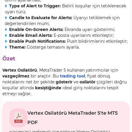
dilimi ayarlaması;
Type of Alert to Trigger
:
Belirli koşullar için tetiklenecek
uyarı türü;
Candle to Evaluate for Alerts
:
Uyarıyı tetiklemek için
değerlendirilen mum;
Enable On-Screen Alerts
:
Ekranda uyarı gösterimi;
Enable Email Alerts
:
E-posta uyarılarını etkinleştir;
Enable Push Notifications
:
Push bildirimlerini etkinleştir;
Theme
:
Gösterge temasını ayarla.
Özet
Vertex Osilatörü
, MetaTrader 5 kullanan yatırımcılar için
vazgeçilmez
bir araçtır. Bu
trading tool
, fiyat dönüş
noktalarını net bir şekilde
gösterir
ve
osilatör
çizgileri doğru
koşullar altında
kesiştiğinde
ideal giriş noktalarını tespit
etmeyi sağlar.
Vertex Osilatörü MetaTrader 5'te MT5
PDF