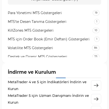
Para Yönetimi MT5 Göstergeleri
19
MT5’te Desen Tanıma Göstergeleri
1
KillZones MT5 Göstergeleri
10
MT5 için Order Book (Emir Defteri) Göstergeleri
1
Volatilite MT5 Göstergeleri
84
Destek ve Direnç MT5 Göstergeleri
73
Likidite MT5 Göstergeleri
65
İndirme ve Kurulum
MetaTrader 5 için Order Flow Göstergeleri
1
MetaTrader 4 ve 5 için İndikatörleri İndirin ve
MetaTrader 5 için Expert Advisor (EA)
5
Kurun
MetaTrader 5 için Zigzag Göstergeleri
3
MetaTrader 5 için Uzman Danışmanı İndirin ve
Sinyal ve Tahmin MT5 Göstergeleri
232
Kurun