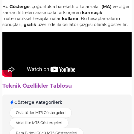
Bu
Gösterge
, çoğunlukla hareketli ortalamalar
(MA)
ve diğer
zaman filtreleri arasındaki farkı içeren
karmaşık
matematiksel hesaplamalar
kullanır
. Bu hesaplamaların
sonuçları,
grafik
üzerinde iki osilatör çizgisi olarak gösterilir.
Teknik Özellikler Tablosu
Gösterge Kategorileri
:
Osilatörler MT5 Göstergeleri
Volatilite MT5 Göstergeleri
Para Birimi Gücü MT5 Göstergeleri