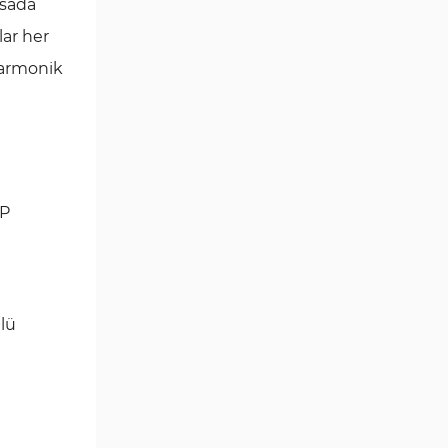
asada
Göstergeleri
lar her
Momentum Göstergeleri MT5
35
için
harmonik
Ticaret döngüleri MT5
20
Göstergeleri
M15-M30 Zaman Dilimleri MT5
42
Göstergeler
UP
Öncü MT5 Göstergeleri
75
Günlük-Haftalık Zaman
17
Dilimleri MT5 Göstergeler
MetaTrader 5 için Kill Zones
1
lü
Göstergeleri
MetaTrader 5 için Haber (News)
2
Göstergeleri
MACD Göstergeleri
15
MetaTrader 5 için