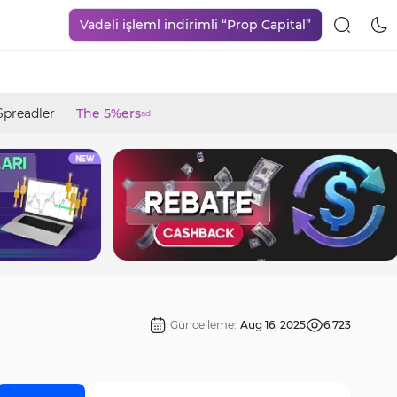
Vadeli işleml indirimli “Prop Capital”
Spreadler
The 5%ers
ad
Güncelleme:
Aug 16, 2025
6.723