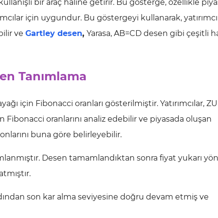
anışlı bir araç haline getirir. Bu gösterge, özellikle piy
cılar için uygundur. Bu göstergeyi kullanarak, yatırımcı
ilir ve
Gartley desen
,
Yarasa, AB=CD desen gibi çeşitli 
sen Tanımlama
ğı için Fibonacci oranları gösterilmiştir. Yatırımcılar, Z
n Fibonacci oranlarını analiz edebilir ve piyasada oluşan
larını buna göre belirleyebilir.
mlanmıştır. Desen tamamlandıktan sonra fiyat yukarı yön
atmıştır.
 ardından son kar alma seviyesine doğru devam etmiş ve