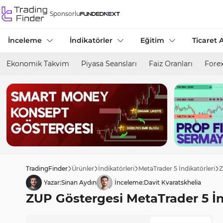
Sponsorlu
İnceleme
İndikatörler
Eğitim
Ticaret A
Ekonomik Takvim
Piyasa Seansları
Faiz Oranları
Forex
TradingFinder
Ürünler
İndikatörleri
MetaTrader 5 İndikatörleri
Z
Yazar:
Sinan Aydın
İnceleme:
Davit Kvaratskhelia
ZUP Göstergesi MetaTrader 5 İnd