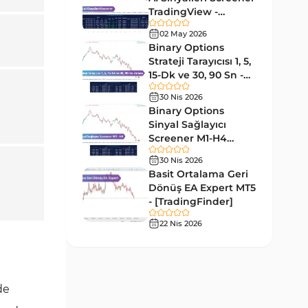
Forward MT5 Göstergeleri
176
TradingView -
[TradingFinder]
Elliott Dalga Teorisi MT5
02 May 2026
Ücretsiz
9
Göstergeleri
Binary Options
Strateji Tarayıcısı 1, 5,
Bantlar ve Kanallar MT5
15-Dk ve 30, 90 Sn -
54
Göstergeleri
[TradingFinder]
30 Nis 2026
MT5 için Hareketli Ortalama
Binary Options
22
Göstergeleri
Sinyal Sağlayıcı
Screener M1-H4
Yeniden Çizilmeyen MT5
TradingView -
25
30 Nis 2026
Göstergeleri
[TradingFinder]
Basit Ortalama Geri
Giriş ve Çıkış MT5 Göstergeleri
Dönüş EA Expert MT5
44
- [TradingFinder]
Hacim MT5 Göstergeleri
23
22 Nis 2026
Gecikmeli MT5 Göstergeleri
33
Swing Trading MT5
172
Göstergeleri
de
Para Birimi Gücü MT5
112