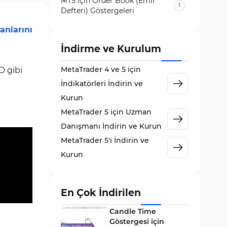
MT5 için Order Book (Emir
1
Defteri) Göstergeleri
Volatilite MT5 Göstergeleri
anlarını
84
Destek ve Direnç MT5
İndirme ve Kurulum
73
Göstergeleri
MetaTrader 4 ve 5 için
D gibi
Likidite MT5 Göstergeleri
65
İndikatörleri İndirin ve
MetaTrader 5 için Order Flow
Kurun
1
Göstergeleri
MetaTrader 5 için Uzman
MetaTrader 5 için Expert
Danışmanı İndirin ve Kurun
5
Advisor (EA)
MetaTrader 5'i İndirin ve
MetaTrader 5 için Zigzag
Kurun
3
Göstergeleri
Sinyal ve Tahmin MT5
232
Göstergeleri
En Çok İndirilen
MetaTrader 5 için Volume
Candle Time
2
Profile Göstergeleri
Göstergesi için