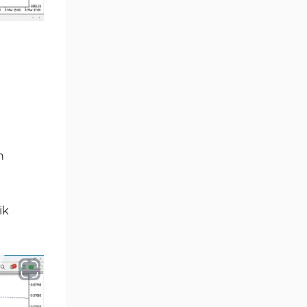
Aralık Göstergeleri MT5
44
Göstergeleri
Hisse Senedi MT5
540
Göstergeleri
Eğitimsel MT5 Göstergeleri
9
Arz ve Talep MT5 Göstergeleri
15
Temel Analiz MT5 Göstergeleri
2
n
MetaTrader 5 için Yapay Zekâ
5
(AI) Göstergeleri
MT5 için Piyasa Duyarlılığı
ik
1
Göstergeleri
MetaTrader 5 için Fibonacci
2
Göstergeleri
Fiyat Hareketi MT5
82
Göstergeleri