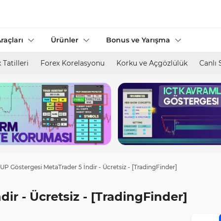
raçları
Ürünler
Bonus ve Yarışma
 Tatilleri
Forex Korelasyonu
Korku ve Açgözlülük
Canlı 
UP Göstergesi MetaTrader 5 İndir - Ücretsiz - [TradingFinder]
ir - Ücretsiz - [TradingFinder]