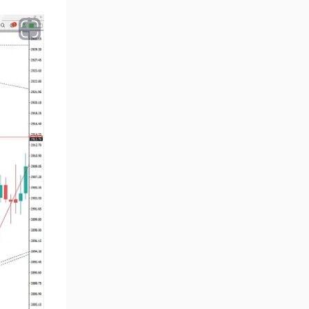
Çoklu Zaman Dilimleri MT5
579
Göstergeler
Aşırı Alım ve Aşırı Satım MT5
27
Göstergeleri
Endeks MT5 Göstergeleri
292
Tersine Dönüş MT5
498
Göstergeleri
Vadeli İşlem MT5 Göstergeleri
16
Fast Scalping MT5
47
Göstergeleri
Gün İçi (Intraday) MT5
347
Göstergeleri
Forex MT5 Göstergeleri
611
Kurumsal Hisse Senedi MT5
276
Göstergeleri