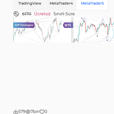
TradingView
MetaTrader4
MetaTrader5
₺170
Ücretsiz
Sınırlı Süre
579
7bin
0