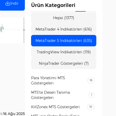
İndir
Ürün Kategorileri
Hepsi (1377)
MetaTrader 4 İndikatörleri (616)
MetaTrader 5 İndikatörleri (635)
TradingView İndikatörleri (119)
NinjaTrader Göstergeleri (7)
Para Yönetimi MT5
19
Göstergeleri
MT5’te Desen Tanıma
1
Göstergeleri
KillZones MT5 Göstergeleri
10
i:
16 Ağu 2025