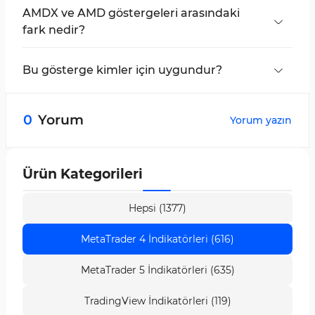
AMDX ve AMD göstergeleri arasındaki
fark nedir?
Bu gösterge, devam veya dönüş aşamasını ve
birikim, manipülasyon ve dağıtım ticaret
Bu gösterge kimler için uygundur?
oturumlarını görüntüler.
Akıllı Para (Smart Money) veya ICT tabanlı ticaret
stilleri ile gün içi zaman dilimlerinde işlem
0
Yorum
Yorum yazın
yapan yatırımcılar için uygundur.
Ürün Kategorileri
Hepsi (1377)
MetaTrader 4 İndikatörleri (616)
MetaTrader 5 İndikatörleri (635)
TradingView İndikatörleri (119)