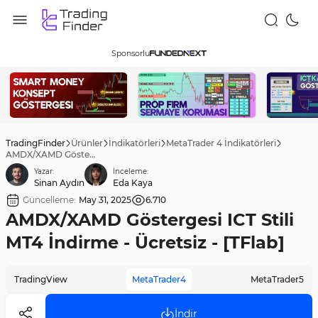
Sponsorlu
TradingFinder
Ürünler
İndikatörleri
MetaTrader 4 İndikatörleri
AMDX/XAMD Göstergesi ICT Stili MT4 İndirme - Ücretsiz - [TFlab]
Yazar:
İnceleme:
Sinan Aydın
Eda Kaya
Güncelleme:
May 31, 2025
6.710
AMDX/XAMD Göstergesi ICT Stili
MT4 İndirme - Ücretsiz - [TFlab]
TradingView
MetaTrader4
MetaTrader5
İndir