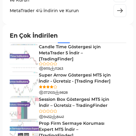
ve Kurun
Giriş ve Çıkış MT4 Göstergeleri
46
MetaTrader 4'ü İndirin ve Kurun
Grafik ve Klasik MT4 Göstergeleri
48
Momentum MT4 Göstergeleri ve Osilatörler
35
En Çok İndirilen
MetaTrader 4 için Gann Göstergeleri
1
Candle Time Göstergesi için
Forward Piyasası MT4 Göstergeleri
MetaTrader 5 İndir –
177
[TradingFinder]
Döngüler MT4 Göstergeleri
30
9115
11263
Arz ve Talep MT4 Göstergeleri
15
Super Arrow Göstergesi MT5 için
İndir - Ücretsiz - [Trading Finder]
Kırılma MT4 Göstergeleri
95
372103
9828
Likidite MT4 Göstergeleri
68
Session Box Göstergesi MT5 için
İndir – Ücretsiz – TradingFinder
Day Trading MT4 Göstergeleri
360
9452
8441
Eğitimsel MT4 Göstergeleri
9
Prop Firm Sermaye Koruması
Volatilite MT4 Göstergeleri
Expert MT5 İndir –
83
[TradingFinder]