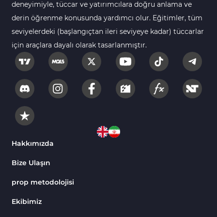
Bantlar ve Kanallar MT4 Göstergeleri
deneyimiyle, tüccar ve yatırımcılara doğru anlama ve
Kurumsal Hisse Piyasası MT4 Göstergeleri
derin öğrenme konusunda yardımcı olur. Eğitimler, tüm
285
seviyelerdeki (başlangıçtan ileri seviyeye kadar) tüccarlar
MT4 için Hareketli Göstergeleri
22
için araçlara dayalı olarak tasarlanmıştır.
Scalping MT4 Göstergeleri
320
Position Trading MT4 Göstergeleri
1
Fast Scalping MT4 Göstergeleri
46
MetaTrader 4 için Expert Advisor (EA)
4
MT4 için Isı Haritası (Heatmap) Göstergeleri
2
MetaTrader 4 için Ichimoku Göstergeleri
5
Hakkımızda
Non-Repaint MT4 Göstergeleri
28
Bize Ulaşın
Seviyeler MT4 Göstergeleri
82
prop metodolojisi
MetaTrader 4 için RSI Göstergeleri
14
Ekibimiz
Sinyal ve Tahmin MT4 Göstergeleri
230