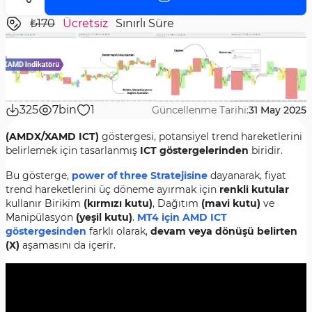
₺170
Ücretsiz
Sınırlı Süre
325
7bin
1
Güncellenme Tarihi:
31 May 2025
(AMDX/XAMD ICT)
göstergesi, potansiyel trend hareketlerini
belirlemek için tasarlanmış
ICT göstergelerinden
biridir.
Bu gösterge,
power of three Stratejisine
dayanarak, fiyat
trend hareketlerini üç döneme ayırmak için
renkli kutular
kullanır Birikim
(kırmızı kutu)
, Dağıtım
(mavi kutu)
ve
Manipülasyon
(yeşil kutu)
.
MT4 için AMD ICT
göstergesinden
farklı olarak,
devam veya dönüşü belirten
(X)
aşamasını da içerir.