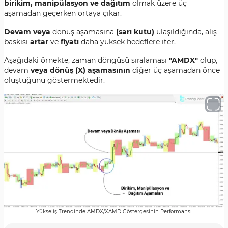
birikim, manipülasyon ve dağıtım
olmak üzere üç
aşamadan geçerken ortaya çıkar.
Devam veya
dönüş aşamasına
(
sarı kutu
)
ulaşıldığında, alış
baskısı
artar
ve
fiyatı
daha yüksek hedeflere iter.
Aşağıdaki örnekte, zaman döngüsü sıralaması
"
AMDX
"
olup,
devam
veya dönüş (X) aşamasının
diğer üç aşamadan önce
oluştuğunu göstermektedir.
Yükseliş Trendinde AMDX/XAMD Göstergesinin Performansı