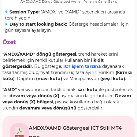
AMDX/XAMD Döngü Göstergesi Ayarları Paneline Genel Bakış
Session Type
:
"AMDX" ve "XAMD" seçenekleri arasında
tercih yapın
Day to start looking back
:
Gösterge hesaplamaları için
gün sayısını ayarlayın
Özet
"AMDX/XAMD" döngü göstergesi
, trend hareketlerini
belirlemek için renkli kutular kullanan bir
likidit
göstergesidir
. Bu gösterge,
ICT işlem tarzına
dayanarak
tasarlanmış olup, fiyat trendini üç faza ayırır: Birikim
(kırmızı
kutu)
, Dağıtım
(mavi kutu)
ve Manipülasyon
(yeşil kutu)
.
"AMD
"
versiyonundan farklı olarak,
sarı kutu
ile gösterilen ek
bir
devam veya dönüş (X)
aşamasını da görüntüler.
Devam
veya dönüş (X) bölgesi
, piyasa koşullarına bağlı olarak
trendin
devamını veya dönüşünü
gösterebilir.
AMDX/XAMD Göstergesi ICT Stili MT4