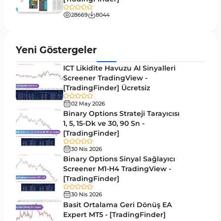
Tersine MT4 Göstergeleri
498
28669
8044
Fiyat Hareketi MT4 Göstergeleri
87
Aralık MT4 Göstergeleri
45
Yeni Göstergeler
Mum Analizi MT4 Göstergeleri
38
ICT Likidite Havuzu AI Sinyalleri
ICT MT4 Göstergeleri
Screener TradingView -
97
[TradingFinder] Ücretsiz
Günlük ve Haftalık Zaman Dilimleri MT4
14
göstergeler
02 May 2026
Binary Options Strateji Tarayıcısı
Risk Yönetimi MT4 Göstergeleri
1, 5, 15-Dk ve 30, 90 Sn -
21
[TradingFinder]
Hisse Senedi MT4 Göstergeleri
541
30 Nis 2026
MACD Göstergeleri MetaTrader 4 için
Binary Options Sinyal Sağlayıcı
15
Screener M1-H4 TradingView -
Pivot and Fraktallar MT4 Göstergeleri
28
[TradingFinder]
Para Birimi Gücü MT4 Göstergeleri
112
30 Nis 2026
Basit Ortalama Geri Dönüş EA
Intraday MT4 Göstergeleri
344
Expert MT5 - [TradingFinder]