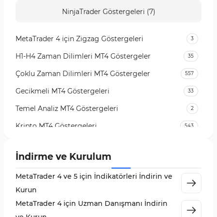
NinjaTrader Göstergeleri (7)
MetaTrader 4 için Zigzag Göstergeleri
3
H1-H4 Zaman Dilimleri MT4 Göstergeler
35
Çoklu Zaman Dilimleri MT4 Göstergeler
557
Gecikmeli MT4 Göstergeleri
33
Temel Analiz MT4 Göstergeleri
2
Kripto MT4 Göstergeleri
543
Vadeli İşlem Piyasası MT4 Göstergeleri
18
İndirme ve Kurulum
Emtia Piyasası MT4 Göstergeleri
232
MetaTrader 4 ve 5 için İndikatörleri İndirin ve
MetaTrader 4 için Volume Profile Göstergeleri
2
Kurun
KillZones MT4 Göstergeleri
10
MetaTrader 4 için Uzman Danışmanı İndirin
Elliott Dalga Teorisi MT4 Göstergeleri
9