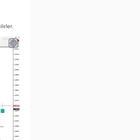
MetaTrader 4 için Haber (News)
2
Göstergeleri
Endeks MT4 Göstergeleri
291
irler.
MT4 için Order Book (Emir
1
Defteri) Göstergeleri
MetaTrader 4 için Fibonacci
2
Göstergeleri
Swing Trading MT4
173
Göstergeleri
Bantlar ve Kanallar MT4
54
Göstergeleri
Kurumsal Hisse Piyasası MT4
285
Göstergeleri
MT4 için Hareketli Göstergeleri
22
Scalping MT4 Göstergeleri
320