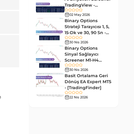
Tersine MT4 Göstergeleri
498
TradingView -
[TradingFinder]
Fiyat Hareketi MT4
02 May 2026
87
Ücretsiz
Göstergeleri
Binary Options
Strateji Tarayıcısı 1, 5,
Aralık MT4 Göstergeleri
45
15-Dk ve 30, 90 Sn -
[TradingFinder]
Mum Analizi MT4 Göstergeleri
38
30 Nis 2026
Binary Options
ICT MT4 Göstergeleri
97
Sinyal Sağlayıcı
Screener M1-H4
Günlük ve Haftalık Zaman
14
TradingView -
Dilimleri MT4 göstergeler
30 Nis 2026
[TradingFinder]
Basit Ortalama Geri
Risk Yönetimi MT4
Dönüş EA Expert MT5
21
Göstergeleri
- [TradingFinder]
Hisse Senedi MT4
e
22 Nis 2026
541
Göstergeleri
MACD Göstergeleri
15
MetaTrader 4 için
Pivot and Fraktallar MT4
28