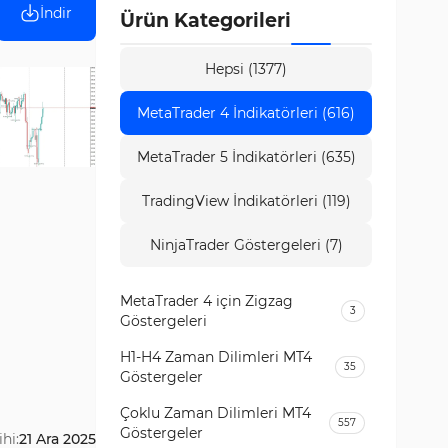
İndir
Ürün Kategorileri
Hepsi (1377)
MetaTrader 4 İndikatörleri (616)
MetaTrader 5 İndikatörleri (635)
TradingView İndikatörleri (119)
NinjaTrader Göstergeleri (7)
MetaTrader 4 için Zigzag
3
Göstergeleri
H1-H4 Zaman Dilimleri MT4
35
Göstergeler
Çoklu Zaman Dilimleri MT4
557
Göstergeler
hi:
21 Ara 2025