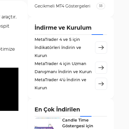
Gecikmeli MT4 Göstergeleri
33
Temel Analiz MT4 Göstergeleri
araçtır.
2
spit
Kripto MT4 Göstergeleri
İndirme ve Kurulum
543
Vadeli İşlem Piyasası MT4
MetaTrader 4 ve 5 için
18
Göstergeleri
İndikatörleri İndirin ve
ptimize
Emtia Piyasası MT4
Kurun
232
Göstergeleri
MetaTrader 4 için Uzman
MetaTrader 4 için Volume
Danışmanı İndirin ve Kurun
2
Profile Göstergeleri
MetaTrader 4'ü İndirin ve
KillZones MT4 Göstergeleri
10
Kurun
Elliott Dalga Teorisi MT4
9
Göstergeleri
En Çok İndirilen
Giriş ve Çıkış MT4 Göstergeleri
46
Candle Time
Grafik ve Klasik MT4
Göstergesi için
48
Göstergeleri