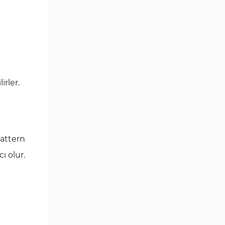
Göstergeleri
Para Birimi Gücü MT4
112
Göstergeleri
Intraday MT4 Göstergeleri
344
MetaTrader 4’te
1
DrawdownGöstergeleri
irler.
Binary Options MT4
19
Göstergeleri
Öncü MT4 Göstergeleri
75
Pattern
Akıllı Para MT4 Göstergeleri
74
ı olur.
Destek ve Direnç MT4
74
Göstergeleri
Harmonik MT4 Göstergeleri
30
Aşırı Alım ve Aşırı Satım MT4
28
Göstergeleri