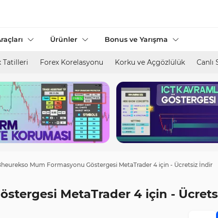
raçları
Ürünler
Bonus ve Yarışma
 Tatilleri
Forex Korelasyonu
Korku ve Açgözlülük
Canlı 
heurekso Mum Formasyonu Göstergesi MetaTrader 4 için - Ücretsiz İndir
ergesi MetaTrader 4 için - Ücretsi