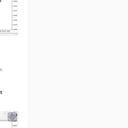
Position Trading MT4
1
Göstergeleri
Fast Scalping MT4
46
Göstergeleri
MetaTrader 4 için Expert
4
Advisor (EA)
MT4 için Isı Haritası (Heatmap)
2
Göstergeleri
MetaTrader 4 için Ichimoku
r.
5
Göstergeleri
Non-Repaint MT4 Göstergeleri
28
et
Seviyeler MT4 Göstergeleri
82
MetaTrader 4 için RSI
14
Göstergeleri
Sinyal ve Tahmin MT4
230
Göstergeleri