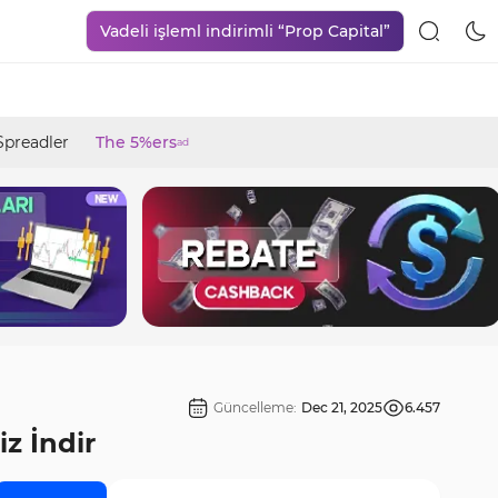
Vadeli işleml indirimli “Prop Capital”
Spreadler
The 5%ers
ad
Güncelleme:
Dec 21, 2025
6.457
z İndir