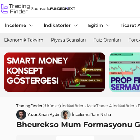
Sponsorlu
İnceleme
İndikatörler
Eğitim
Ticaret A
Ekonomik Takvim
Piyasa Seansları
Faiz Oranları
Forex
TradingFinder
Ürünler
İndikatörleri
MetaTrader 4 İndikatörleri
B
Yazar:
Sinan Aydın
İnceleme:
Ram Nisha
Bheurekso Mum Formasyonu Göst