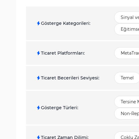
Sinyal v
Gösterge Kategorileri
:
Eğitimse
Ticaret Platformları
:
MetaTrad
Ticaret Becerileri Seviyesi
:
Temel
Tersine 
Gösterge Türleri
:
Non-Rep
Ticaret Zaman Dilimi
:
Çoklu Z