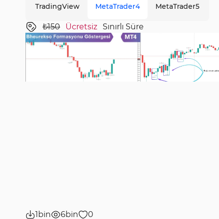
TradingView
MetaTrader4
MetaTrader5
₺150
Ücretsiz
Sınırlı Süre
1bin
6bin
0