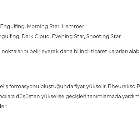
, Engulfing, Morning Star, Hammer
ngulfing, Dark Cloud, Evening Star, Shooting Star
talarını belirleyerek daha bilinçli ticaret kararları alabil
seliş formasyonu oluştuğunda fiyat yükselir. Bheurekso 
ımcılara düşüşten yükselişe geçişleri tanımlamada yardımc
er: