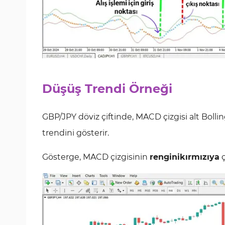
Düşüş Trendi Örneği
GBP/JPY döviz çiftinde, MACD çizgisi alt Boll
trendini gösterir.
Gösterge, MACD çizgisinin
renginikırmızıya
ç