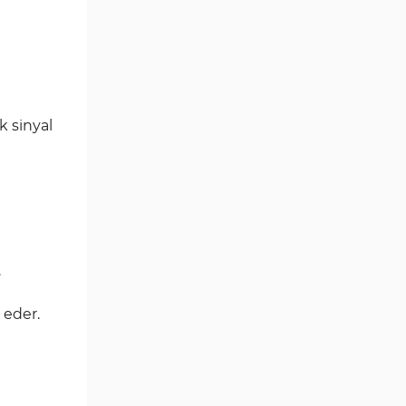
Göstergeleri
Para Birimi Gücü MT4
112
Göstergeleri
Intraday MT4 Göstergeleri
344
MetaTrader 4’te
k sinyal
1
DrawdownGöstergeleri
Binary Options MT4
19
Göstergeleri
Öncü MT4 Göstergeleri
75
Akıllı Para MT4 Göstergeleri
74
.
Destek ve Direnç MT4
74
Göstergeleri
 eder.
Harmonik MT4 Göstergeleri
30
Aşırı Alım ve Aşırı Satım MT4
28
Göstergeleri