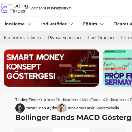
Sponsorlu
İnceleme
İndikatörler
Eğitim
Ticaret A
Ekonomik Takvim
Piyasa Seansları
Faiz Oranları
Forex
TradingFinder
Ürünler
İndikatörleri
MetaTrader 4 İndikatörleri
B
Yazar:
Sinan Aydın
İnceleme:
Davit Kvaratskhelia
Bollinger Bands MACD Gösterges