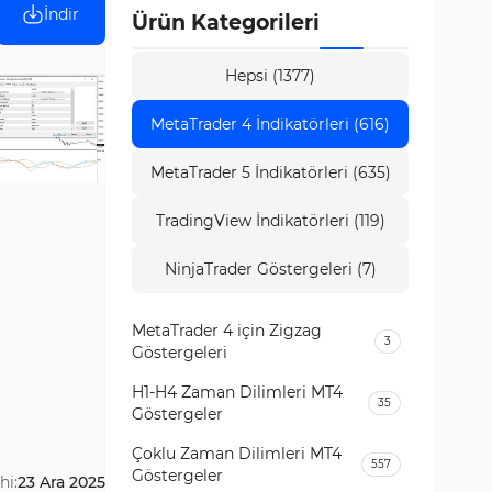
İndir
Ürün Kategorileri
Hepsi (1377)
MetaTrader 4 İndikatörleri (616)
MetaTrader 5 İndikatörleri (635)
TradingView İndikatörleri (119)
NinjaTrader Göstergeleri (7)
MetaTrader 4 için Zigzag
3
Göstergeleri
H1-H4 Zaman Dilimleri MT4
35
Göstergeler
Çoklu Zaman Dilimleri MT4
557
Göstergeler
hi:
23 Ara 2025