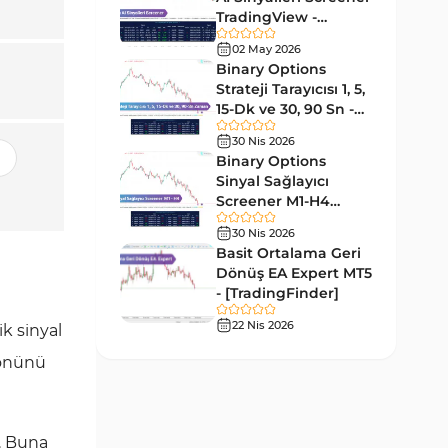
Tersine MT4 Göstergeleri
498
TradingView -
[TradingFinder]
Fiyat Hareketi MT4
02 May 2026
87
Ücretsiz
Göstergeleri
Binary Options
Strateji Tarayıcısı 1, 5,
Aralık MT4 Göstergeleri
45
15-Dk ve 30, 90 Sn -
[TradingFinder]
Mum Analizi MT4 Göstergeleri
38
30 Nis 2026
Binary Options
ICT MT4 Göstergeleri
97
Sinyal Sağlayıcı
Screener M1-H4
Günlük ve Haftalık Zaman
14
TradingView -
Dilimleri MT4 göstergeler
30 Nis 2026
[TradingFinder]
Basit Ortalama Geri
Risk Yönetimi MT4
Dönüş EA Expert MT5
21
Göstergeleri
- [TradingFinder]
Hisse Senedi MT4
22 Nis 2026
541
ik sinyal
Göstergeleri
yönünü
MACD Göstergeleri
15
MetaTrader 4 için
Pivot and Fraktallar MT4
28
. Buna