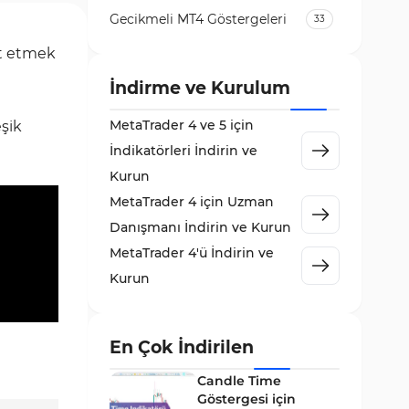
Gecikmeli MT4 Göstergeleri
33
Temel Analiz MT4 Göstergeleri
it etmek
2
Kripto MT4 Göstergeleri
İndirme ve Kurulum
543
Vadeli İşlem Piyasası MT4
MetaTrader 4 ve 5 için
eşik
18
Göstergeleri
İndikatörleri İndirin ve
Emtia Piyasası MT4
Kurun
232
Göstergeleri
MetaTrader 4 için Uzman
MetaTrader 4 için Volume
Danışmanı İndirin ve Kurun
2
Profile Göstergeleri
MetaTrader 4'ü İndirin ve
KillZones MT4 Göstergeleri
10
Kurun
Elliott Dalga Teorisi MT4
9
Göstergeleri
En Çok İndirilen
Giriş ve Çıkış MT4 Göstergeleri
46
Candle Time
Grafik ve Klasik MT4
Göstergesi için
48
Göstergeleri