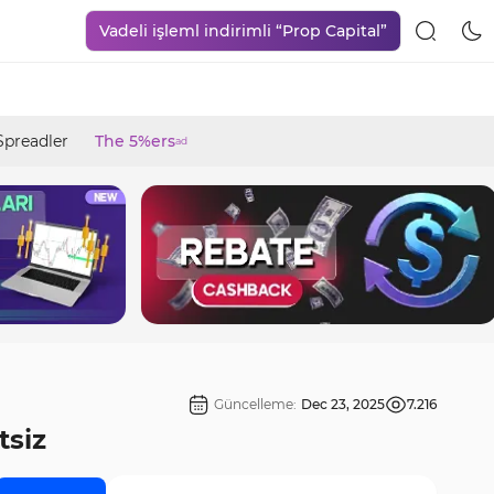
Vadeli işleml indirimli “Prop Capital”
Spreadler
The 5%ers
ad
Güncelleme:
Dec 23, 2025
7.216
tsiz