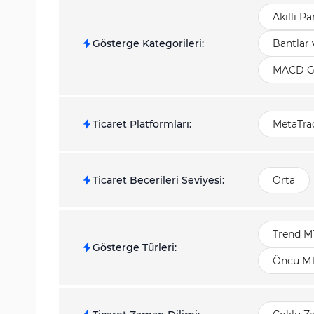
Akıllı P
Gösterge Kategorileri
:
Bantlar 
MACD Gö
Ticaret Platformları
:
MetaTrad
Ticaret Becerileri Seviyesi
:
Orta
Trend M
Gösterge Türleri
:
Öncü MT