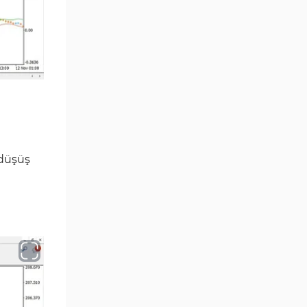
Position Trading MT4
1
Göstergeleri
Fast Scalping MT4
46
Göstergeleri
MetaTrader 4 için Expert
4
Advisor (EA)
MT4 için Isı Haritası (Heatmap)
2
Göstergeleri
 düşüş
MetaTrader 4 için Ichimoku
5
Göstergeleri
Non-Repaint MT4 Göstergeleri
28
Seviyeler MT4 Göstergeleri
82
MetaTrader 4 için RSI
14
Göstergeleri
Sinyal ve Tahmin MT4
230
Göstergeleri