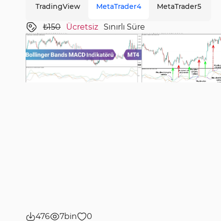
TradingView
MetaTrader4
MetaTrader5
₺150
Ücretsiz
Sınırlı Süre
476
7bin
0