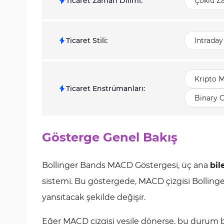
Ticaret Zaman Dilimi
:
Çoklu Z
Ticaret Stili
:
Intraday
Kripto M
Ticaret Enstrümanları
:
Binary 
Gösterge Genel Bakış
Bollinger Bands MACD Göstergesi, üç ana
bil
sistemi. Bu göstergede, MACD çizgisi Bolling
yansıtacak şekilde değişir.
Eğer MACD çizgisi yeşile dönerse, bu durum bi