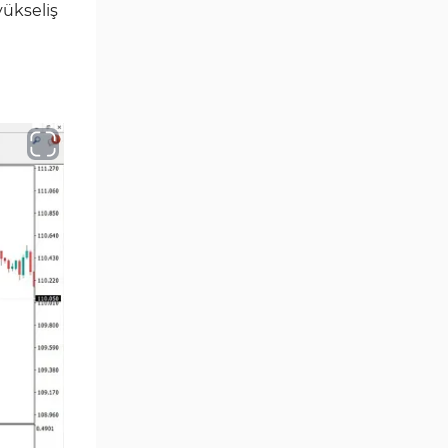
yükseliş
MetaTrader 4 için Haber (News)
2
Göstergeleri
Endeks MT4 Göstergeleri
291
MT4 için Order Book (Emir
1
Defteri) Göstergeleri
MetaTrader 4 için Fibonacci
2
Göstergeleri
Swing Trading MT4
173
Göstergeleri
Bantlar ve Kanallar MT4
54
Göstergeleri
Kurumsal Hisse Piyasası MT4
285
Göstergeleri
MT4 için Hareketli Göstergeleri
22
Scalping MT4 Göstergeleri
320