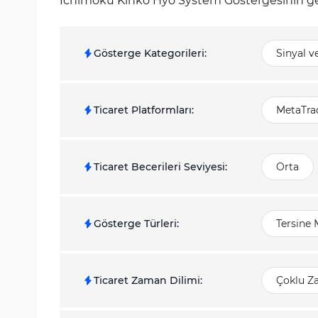
Ichimoku Kinko Hyo System Göstergesinin gen
Gösterge Kategorileri
:
Sinyal v
Ticaret Platformları
:
MetaTrad
Ticaret Becerileri Seviyesi
:
Orta
Gösterge Türleri
:
Tersine 
Ticaret Zaman Dilimi
:
Çoklu Z