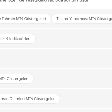
el özellikleri aşağıdaki tabloda sunulmuşur.
e Tahmin MT4 Göstergeleri
Ticaret Yardımcısı MT4 Gösterge
er 4 İndikatörleri
MT4 Göstergeleri
aman Dilimleri MT4 Göstergeler