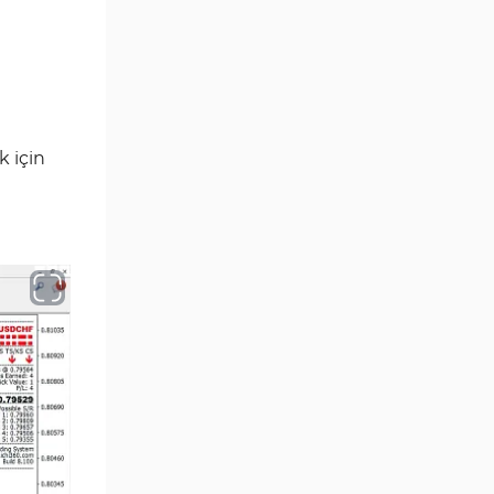
Position Trading MT4
1
Göstergeleri
Fast Scalping MT4
46
Göstergeleri
MetaTrader 4 için Expert
4
Advisor (EA)
k için
MT4 için Isı Haritası (Heatmap)
2
Göstergeleri
MetaTrader 4 için Ichimoku
5
Göstergeleri
Non-Repaint MT4 Göstergeleri
28
Seviyeler MT4 Göstergeleri
82
MetaTrader 4 için RSI
14
Göstergeleri
Sinyal ve Tahmin MT4
230
Göstergeleri