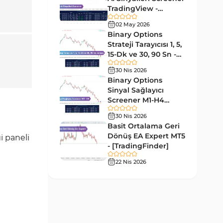
Tersine MT4 Göstergeleri
498
TradingView -
[TradingFinder]
Fiyat Hareketi MT4
02 May 2026
87
Ücretsiz
Göstergeleri
Binary Options
Strateji Tarayıcısı 1, 5,
Aralık MT4 Göstergeleri
45
15-Dk ve 30, 90 Sn -
[TradingFinder]
Mum Analizi MT4 Göstergeleri
38
30 Nis 2026
Binary Options
ICT MT4 Göstergeleri
97
Sinyal Sağlayıcı
Screener M1-H4
Günlük ve Haftalık Zaman
14
TradingView -
Dilimleri MT4 göstergeler
30 Nis 2026
[TradingFinder]
Basit Ortalama Geri
Risk Yönetimi MT4
Dönüş EA Expert MT5
21
i paneli
Göstergeleri
- [TradingFinder]
Hisse Senedi MT4
22 Nis 2026
541
Göstergeleri
MACD Göstergeleri
15
MetaTrader 4 için
Pivot and Fraktallar MT4
28