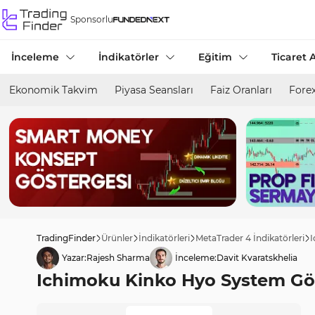
Sponsorlu
İnceleme
İndikatörler
Eğitim
Ticaret A
Ekonomik Takvim
Piyasa Seansları
Faiz Oranları
Forex
TradingFinder
Ürünler
İndikatörleri
MetaTrader 4 İndikatörleri
I
Yazar:
Rajesh Sharma
İnceleme:
Davit Kvaratskhelia
Ichimoku Kinko Hyo System Göst