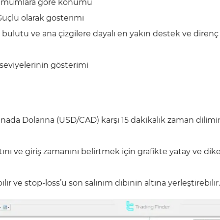
ş mumlara göre konumu
 Güçlü olarak gösterimi
ulutu ve ana çizgilere dayalı en yakın destek ve direnç
ş seviyelerinin gösterimi
Kanada Dolarına (USD/CAD) karşı 15 dakikalık zaman dilim
atını ve giriş zamanını belirtmek için grafikte yatay ve dike
r ve stop-loss’u son salınım dibinin altına yerleştirebilir.