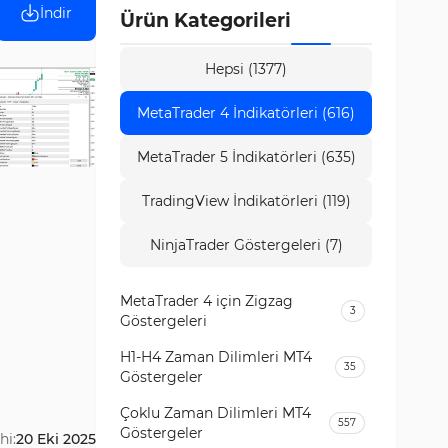
İndir
Ürün Kategorileri
Hepsi (1377)
MetaTrader 4 İndikatörleri (616)
MetaTrader 5 İndikatörleri (635)
TradingView İndikatörleri (119)
NinjaTrader Göstergeleri (7)
MetaTrader 4 için Zigzag
3
Göstergeleri
H1-H4 Zaman Dilimleri MT4
35
Göstergeler
Çoklu Zaman Dilimleri MT4
557
Göstergeler
hi:
20 Eki 2025