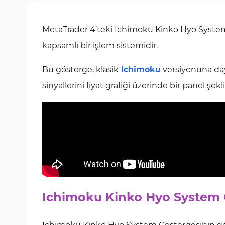
MetaTrader 4’teki Ichimoku Kinko Hyo System Gö
kapsamlı bir işlem sistemidir.
Bu gösterge, klasik
Ichimoku
versiyonuna daya
sinyallerini fiyat grafiği üzerinde bir panel şek
Ichimoku Kinko Hyo System 