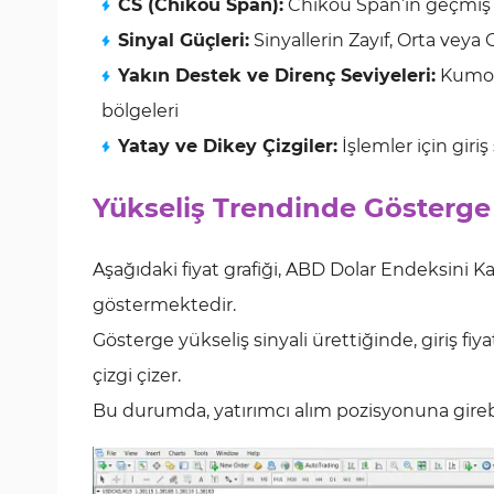
CS (Chikou Span):
Chikou Span’ın geçmi
Sinyal Güçleri:
Sinyallerin Zayıf, Orta veya
Yakın Destek ve Direnç Seviyeleri:
Kumo b
bölgeleri
Yatay ve Dikey Çizgiler:
İşlemler için giri
Yükseliş Trendinde Gösterge
Aşağıdaki fiyat grafiği, ABD Dolar Endeksini 
göstermektedir.
Gösterge yükseliş sinyali ürettiğinde, giriş fiy
çizgi çizer.
Bu durumda, yatırımcı alım pozisyonuna girebili