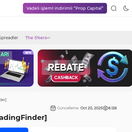
Vadeli işleml indirimli “Prop Capital”
Spreadler
The 5%ers
ad
der]
Güncelleme:
Oct 20, 2025
6.126
radingFinder]