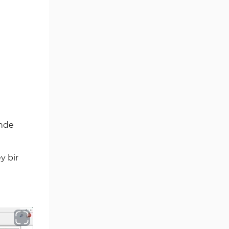
Göstergeleri
Para Birimi Gücü MT4
112
Göstergeleri
Intraday MT4 Göstergeleri
344
MetaTrader 4’te
1
DrawdownGöstergeleri
Binary Options MT4
19
Göstergeleri
Öncü MT4 Göstergeleri
75
inde
Akıllı Para MT4 Göstergeleri
74
y bir
Destek ve Direnç MT4
74
Göstergeleri
Harmonik MT4 Göstergeleri
30
Aşırı Alım ve Aşırı Satım MT4
28
Göstergeleri