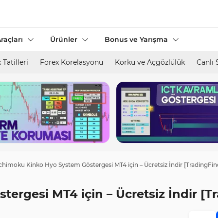
raçları
Ürünler
Bonus ve Yarışma
 Tatilleri
Forex Korelasyonu
Korku ve Açgözlülük
Canlı 
chimoku Kinko Hyo System Göstergesi MT4 için – Ücretsiz İndir [TradingFin
ergesi MT4 için – Ücretsiz İndir [T