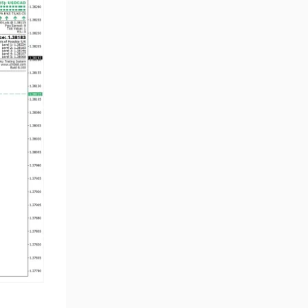
MetaTrader 4 için Haber (News)
2
Göstergeleri
Endeks MT4 Göstergeleri
291
MT4 için Order Book (Emir
1
Defteri) Göstergeleri
MetaTrader 4 için Fibonacci
2
Göstergeleri
Swing Trading MT4
173
Göstergeleri
Bantlar ve Kanallar MT4
54
Göstergeleri
Kurumsal Hisse Piyasası MT4
285
Göstergeleri
MT4 için Hareketli Göstergeleri
22
Scalping MT4 Göstergeleri
320