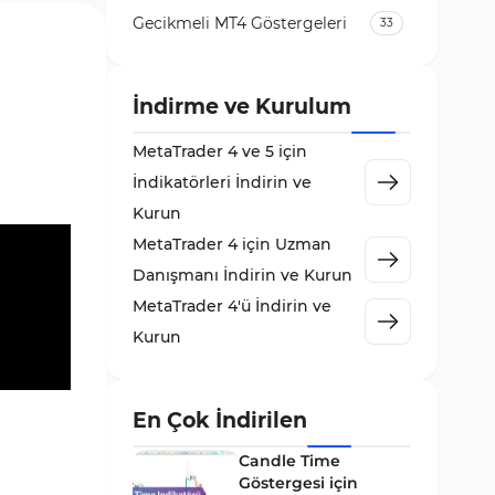
Gecikmeli MT4 Göstergeleri
33
Temel Analiz MT4 Göstergeleri
2
Kripto MT4 Göstergeleri
İndirme ve Kurulum
543
Vadeli İşlem Piyasası MT4
MetaTrader 4 ve 5 için
m
18
Göstergeleri
İndikatörleri İndirin ve
Emtia Piyasası MT4
Kurun
232
Göstergeleri
MetaTrader 4 için Uzman
MetaTrader 4 için Volume
Danışmanı İndirin ve Kurun
2
Profile Göstergeleri
MetaTrader 4'ü İndirin ve
KillZones MT4 Göstergeleri
10
Kurun
Elliott Dalga Teorisi MT4
9
Göstergeleri
En Çok İndirilen
Giriş ve Çıkış MT4 Göstergeleri
46
Candle Time
Grafik ve Klasik MT4
Göstergesi için
48
Göstergeleri