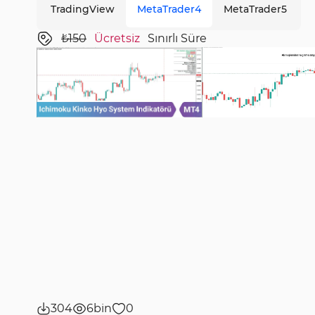
TradingView
MetaTrader4
MetaTrader5
₺150
Ücretsiz
Sınırlı Süre
304
6bin
0