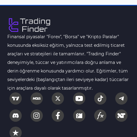
MetaTrader 4 için Haber (News) Göstergeleri
2
Endeks MT4 Göstergeleri
291
MT4 için Order Book (Emir Defteri) Göstergeleri
1
Finansal piyasalar "Forex", "Borsa" ve "Kripto Paralar"
MetaTrader 4 için Fibonacci Göstergeleri
2
konusunda eksiksiz eğitim, yalnızca test edilmiş ticaret
Swing Trading MT4 Göstergeleri
173
araçları ve stratejileri ile tamamlanır. "Trading Finder"
Bantlar ve Kanallar MT4 Göstergeleri
54
deneyimiyle, tüccar ve yatırımcılara doğru anlama ve
Kurumsal Hisse Piyasası MT4 Göstergeleri
derin öğrenme konusunda yardımcı olur. Eğitimler, tüm
285
seviyelerdeki (başlangıçtan ileri seviyeye kadar) tüccarlar
MT4 için Hareketli Göstergeleri
22
için araçlara dayalı olarak tasarlanmıştır.
Scalping MT4 Göstergeleri
320
Position Trading MT4 Göstergeleri
1
Fast Scalping MT4 Göstergeleri
46
MetaTrader 4 için Expert Advisor (EA)
4
MT4 için Isı Haritası (Heatmap) Göstergeleri
2