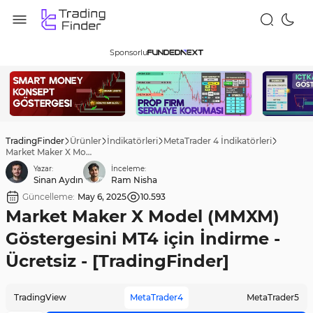
Sponsorlu
TradingFinder
Ürünler
İndikatörleri
MetaTrader 4 İndikatörleri
Market Maker X Model (MMXM) Göstergesini MT4 için İndirme - Ücretsiz - [TradingFinder]
Yazar:
İnceleme:
Sinan Aydın
Ram Nisha
Güncelleme:
May 6, 2025
10.593
Market Maker X Model (MMXM)
Göstergesini MT4 için İndirme -
Ücretsiz - [TradingFinder]
TradingView
MetaTrader4
MetaTrader5