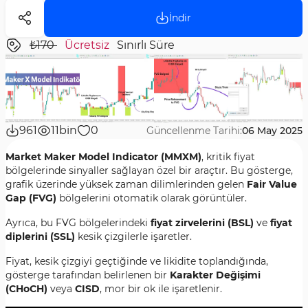
İndir
₺170
Ücretsiz
Sınırlı Süre
961
11bin
0
Güncellenme Tarihi:
06 May 2025
Market Maker Model Indicator (MMXM)
, kritik fiyat
bölgelerinde sinyaller sağlayan özel bir araçtır. Bu gösterge,
grafik üzerinde yüksek zaman dilimlerinden gelen
Fair Value
Gap (FVG)
bölgelerini otomatik olarak görüntüler.
Ayrıca, bu FVG bölgelerindeki
fiyat zirvelerini (BSL)
ve
fiyat
diplerini (SSL)
kesik çizgilerle işaretler.
Fiyat, kesik çizgiyi geçtiğinde ve likidite toplandığında,
gösterge tarafından belirlenen bir
Karakter Değişimi
(CHoCH)
veya
CISD
, mor bir ok ile işaretlenir.