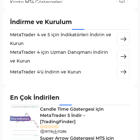
Kripto MT4 Göstergeleri
543
Vadeli İşlem Piyasası MT4 Göstergeleri
18
İndirme ve Kurulum
Emtia Piyasası MT4 Göstergeleri
232
MetaTrader 4 ve 5 için İndikatörleri İndirin ve
MetaTrader 4 için Volume Profile Göstergeleri
2
Kurun
KillZones MT4 Göstergeleri
10
MetaTrader 4 için Uzman Danışmanı İndirin
Elliott Dalga Teorisi MT4 Göstergeleri
9
ve Kurun
Giriş ve Çıkış MT4 Göstergeleri
46
MetaTrader 4'ü İndirin ve Kurun
Grafik ve Klasik MT4 Göstergeleri
48
Momentum MT4 Göstergeleri ve Osilatörler
35
En Çok İndirilen
MetaTrader 4 için Gann Göstergeleri
1
Candle Time Göstergesi için
Forward Piyasası MT4 Göstergeleri
MetaTrader 5 İndir –
177
[TradingFinder]
Döngüler MT4 Göstergeleri
30
9178
11286
Arz ve Talep MT4 Göstergeleri
15
Super Arrow Göstergesi MT5 için