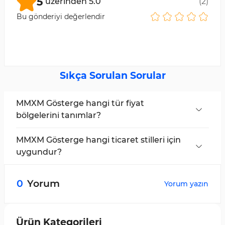
5
üzerinden
5.0
(
2
)
Bu gönderiyi değerlendir
Sıkça Sorulan Sorular
MMXM Gösterge hangi tür fiyat
bölgelerini tanımlar?
Gösterge, daha yüksek zaman dilimlerinden
gelen
FVG bölgelerini (Fair Value Gaps)
MMXM Gösterge hangi ticaret stilleri için
tanımlar.
uygundur?
MMXM Gösterge,
ICT
,
Smart Money
ve diğer
likidite tabanlı ticaret yöntemleri için
0
Yorum
Yorum yazın
tasarlanmıştır.
Ürün Kategorileri