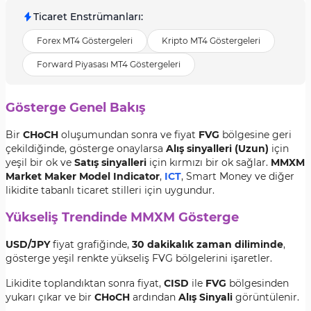
Ticaret Enstrümanları
:
Forex MT4 Göstergeleri
Kripto MT4 Göstergeleri
Forward Piyasası MT4 Göstergeleri
Gösterge Genel Bakış
Bir
CHoCH
oluşumundan sonra ve fiyat
FVG
bölgesine geri
çekildiğinde, gösterge onaylarsa
Alış sinyalleri (Uzun)
için
yeşil bir ok ve
Satış sinyalleri
için kırmızı bir ok sağlar.
MMXM
Market Maker Model Indicator
,
ICT
, Smart Money ve diğer
likidite tabanlı ticaret stilleri için uygundur.
Yükseliş Trendinde MMXM Gösterge
USD/JPY
fiyat grafiğinde,
30 dakikalık zaman diliminde
,
gösterge yeşil renkte yükseliş FVG bölgelerini işaretler.
Likidite toplandıktan sonra fiyat,
CISD
ile
FVG
bölgesinden
yukarı çıkar ve bir
CHoCH
ardından
Alış Sinyali
görüntülenir.