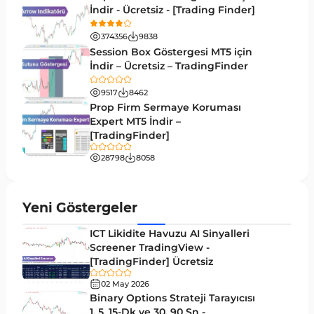
İndir - Ücretsiz - [Trading Finder]
Kırılma MT4 Göstergeleri
95
374356
9838
Likidite MT4 Göstergeleri
68
Session Box Göstergesi MT5 için
İndir – Ücretsiz – TradingFinder
Day Trading MT4 Göstergeleri
360
9517
8462
Eğitimsel MT4 Göstergeleri
9
Prop Firm Sermaye Koruması
Volatilite MT4 Göstergeleri
Expert MT5 İndir –
83
[TradingFinder]
Tersine MT4 Göstergeleri
498
28798
8058
Fiyat Hareketi MT4 Göstergeleri
87
Aralık MT4 Göstergeleri
45
Yeni Göstergeler
Mum Analizi MT4 Göstergeleri
38
ICT Likidite Havuzu AI Sinyalleri
ICT MT4 Göstergeleri
Screener TradingView -
97
[TradingFinder] Ücretsiz
Günlük ve Haftalık Zaman Dilimleri MT4
14
göstergeler
02 May 2026
Binary Options Strateji Tarayıcısı
Risk Yönetimi MT4 Göstergeleri
1, 5, 15-Dk ve 30, 90 Sn -
21