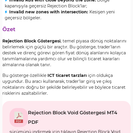
Invalid Rbs with close beyond the zone
:
Bölge
kapanışıyla geçersiz Rejection Block’lar;
Invalid new zones with intersection
:
Kesişen yeni
geçersiz bölgeler.
Özet
Rejection Block Göstergesi
, temel piyasa dönüş noktalarını
belirlemek için güçlü bir araçtır. Bu gösterge, trader'ların
destek ve direnç görevi gören fiyat dönüş alanlarını kolayca
tanımlamalarına yardımcı olur ve bilinçli ticaret kararları
almalarına olanak tanır.
Bu gösterge özellikle
ICT ticaret tarzları
için oldukça
uygundur. Bu aracı kullanarak, trader'lar giriş ve çıkış
noktalarını doğru bir şekilde belirleyebilir ve böylece ticaret
risklerini azaltabilirler.
Rejection Block Void Göstergesi MT4
PDF
sürümünü indirmek için tıklayın Rejection Block Void