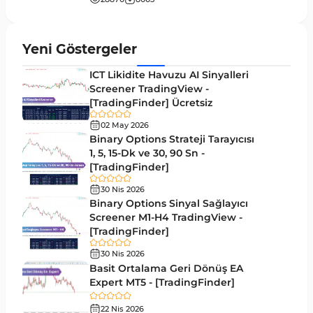
Fiyat Hareketi MT4 Göstergeleri
87
Aralık MT4 Göstergeleri
45
Yeni Göstergeler
Mum Analizi MT4 Göstergeleri
38
ICT Likidite Havuzu AI Sinyalleri
ICT MT4 Göstergeleri
Screener TradingView -
97
[TradingFinder] Ücretsiz
Günlük ve Haftalık Zaman Dilimleri MT4
14
göstergeler
02 May 2026
Binary Options Strateji Tarayıcısı
Risk Yönetimi MT4 Göstergeleri
1, 5, 15-Dk ve 30, 90 Sn -
21
[TradingFinder]
Hisse Senedi MT4 Göstergeleri
541
30 Nis 2026
MACD Göstergeleri MetaTrader 4 için
Binary Options Sinyal Sağlayıcı
15
Screener M1-H4 TradingView -
Pivot and Fraktallar MT4 Göstergeleri
28
[TradingFinder]
Para Birimi Gücü MT4 Göstergeleri
112
30 Nis 2026
Basit Ortalama Geri Dönüş EA
Intraday MT4 Göstergeleri
344
Expert MT5 - [TradingFinder]
MetaTrader 4’te DrawdownGöstergeleri
1
22 Nis 2026