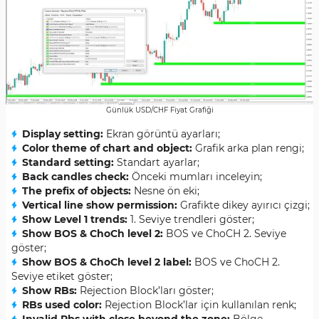
Günlük USD/CHF Fiyat Grafiği
Display setting
:
Ekran görüntü ayarları;
Color theme of chart and object
:
Grafik arka plan rengi;
Standard setting
:
Standart ayarlar;
Back candles check
:
Önceki mumları inceleyin;
The prefix of objects
:
Nesne ön eki;
Vertical line show permission
:
Grafikte dikey ayırıcı çizgi;
Show Level 1 trends
:
1. Seviye trendleri göster;
Show BOS & ChoCh level 2
:
BOS ve ChoCH 2. Seviye
göster;
Show BOS & ChoCh level 2 label
:
BOS ve ChoCH 2.
Seviye etiket göster;
Show RBs
:
Rejection Block’ları göster;
RBs used color
:
Rejection Block’lar için kullanılan renk;