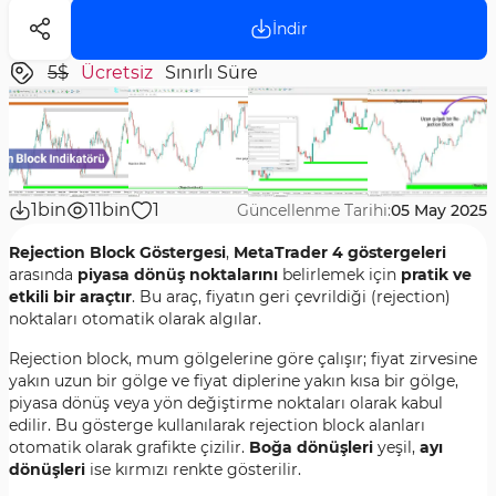
İndir
5$
Ücretsiz
Sınırlı Süre
1bin
11bin
1
Güncellenme Tarihi:
05 May 2025
Rejection Block Göstergesi
,
MetaTrader 4 göstergeleri
arasında
piyasa dönüş noktalarını
belirlemek için
pratik ve
etkili bir araçtır
. Bu araç, fiyatın geri çevrildiği (rejection)
noktaları otomatik olarak algılar.
Rejection block, mum gölgelerine göre çalışır; fiyat zirvesine
yakın uzun bir gölge ve fiyat diplerine yakın kısa bir gölge,
piyasa dönüş veya yön değiştirme noktaları olarak kabul
edilir. Bu gösterge kullanılarak rejection block alanları
otomatik olarak grafikte çizilir.
Boğa dönüşleri
yeşil,
ayı
dönüşleri
ise kırmızı renkte gösterilir.