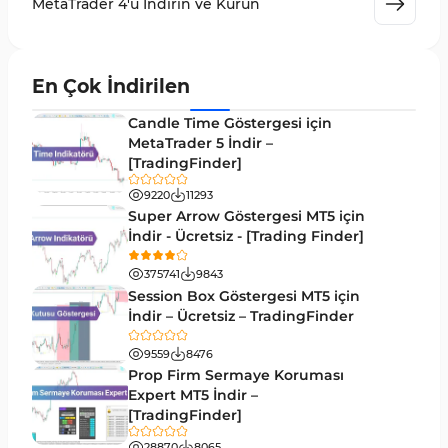
MetaTrader 4'ü İndirin ve Kurun
Grafik ve Klasik MT4 Göstergeleri
48
Momentum MT4 Göstergeleri ve Osilatörler
35
En Çok İndirilen
MetaTrader 4 için Gann Göstergeleri
1
Candle Time Göstergesi için
Forward Piyasası MT4 Göstergeleri
MetaTrader 5 İndir –
177
[TradingFinder]
Döngüler MT4 Göstergeleri
30
9220
11293
Arz ve Talep MT4 Göstergeleri
15
Super Arrow Göstergesi MT5 için
İndir - Ücretsiz - [Trading Finder]
Kırılma MT4 Göstergeleri
95
375741
9843
Likidite MT4 Göstergeleri
68
Session Box Göstergesi MT5 için
İndir – Ücretsiz – TradingFinder
Day Trading MT4 Göstergeleri
360
9559
8476
Eğitimsel MT4 Göstergeleri
9
Prop Firm Sermaye Koruması
Volatilite MT4 Göstergeleri
Expert MT5 İndir –
83
[TradingFinder]
Tersine MT4 Göstergeleri
498
28870
8065