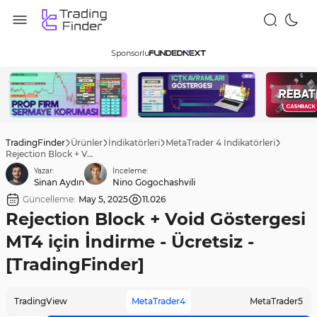
Sponsorlu
TradingFinder
Ürünler
İndikatörleri
MetaTrader 4 İndikatörleri
Rejection Block + Void Göstergesi MT4 için İndirme - Ücretsiz - [TradingFinder]
Yazar:
İnceleme:
Sinan Aydın
Nino Gogochashvili
Güncelleme:
May 5, 2025
11.026
Rejection Block + Void Göstergesi
MT4 için İndirme - Ücretsiz -
[TradingFinder]
TradingView
MetaTrader4
MetaTrader5