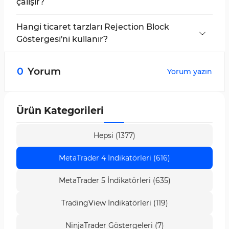
çalışır?
Rejection Block Göstergesi
, piyasa dönüş
noktalarını belirlemek için kullanılan bir araçtır;
Hangi ticaret tarzları Rejection Block
bu gösterge, fiyat zirve ve diplerine yakın mum
Göstergesi'ni kullanır?
gölgelerine göre direnç ve destek bölgelerini
Rejection Block Göstergesi
,
ICT
ve
Smart
işaretler.
Money
gibi fiyat aksiyonuna dayalı çeşitli ticaret
0
Yorum
Yorum yazın
tarzlarında yaygın olarak kullanılır.
Ürün Kategorileri
Hepsi (1377)
MetaTrader 4 İndikatörleri (616)
MetaTrader 5 İndikatörleri (635)
TradingView İndikatörleri (119)
NinjaTrader Göstergeleri (7)