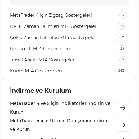
MetaTrader 4 için Zigzag Göstergeleri
3
H1-H4 Zaman Dilimleri MT4 Göstergeler
35
Çoklu Zaman Dilimleri MT4 Göstergeler
557
Gecikmeli MT4 Göstergeleri
33
Temel Analiz MT4 Göstergeleri
2
Kripto MT4 Göstergeleri
543
Vadeli İşlem Piyasası MT4 Göstergeleri
18
İndirme ve Kurulum
Emtia Piyasası MT4 Göstergeleri
232
MetaTrader 4 ve 5 için İndikatörleri İndirin ve
MetaTrader 4 için Volume Profile Göstergeleri
2
Kurun
KillZones MT4 Göstergeleri
10
MetaTrader 4 için Uzman Danışmanı İndirin
Elliott Dalga Teorisi MT4 Göstergeleri
9
ve Kurun
Giriş ve Çıkış MT4 Göstergeleri
46