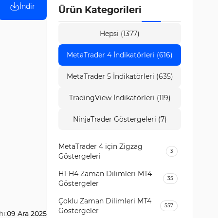
İndir
Ürün Kategorileri
Hepsi (1377)
MetaTrader 4 İndikatörleri (616)
MetaTrader 5 İndikatörleri (635)
TradingView İndikatörleri (119)
NinjaTrader Göstergeleri (7)
MetaTrader 4 için Zigzag
3
Göstergeleri
H1-H4 Zaman Dilimleri MT4
35
Göstergeler
Çoklu Zaman Dilimleri MT4
557
Göstergeler
i:
09 Ara 2025