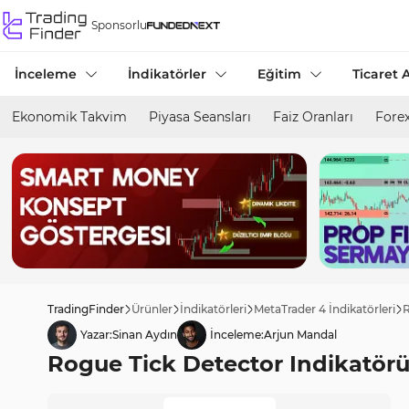
Sponsorlu
İnceleme
İndikatörler
Eğitim
Ticaret A
Ekonomik Takvim
Piyasa Seansları
Faiz Oranları
Forex
TradingFinder
Ürünler
İndikatörleri
MetaTrader 4 İndikatörleri
R
Yazar:
Sinan Aydın
İnceleme:
Arjun Mandal
Rogue Tick Detector Indikatörü 