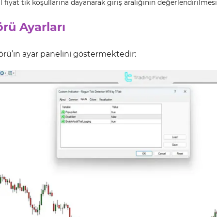
iyat tık koşullarına dayanarak giriş aralığının değerlendirilmesi
rü Ayarları
rü’ın ayar panelini göstermektedir: