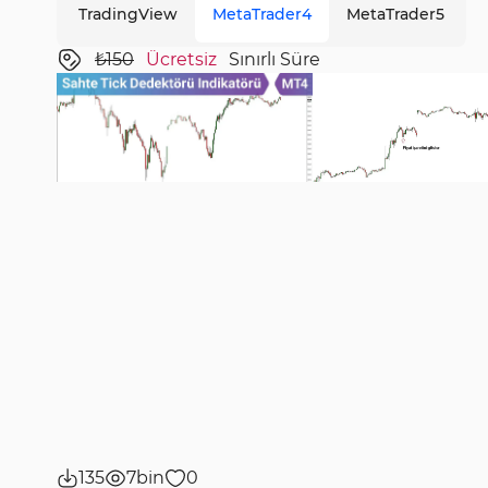
TradingView
MetaTrader4
MetaTrader5
₺150
Ücretsiz
Sınırlı Süre
135
7bin
0