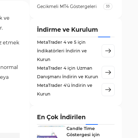
Gecikmeli MT4 Göstergeleri
33
Temel Analiz MT4 Göstergeleri
k ve
2
r.
Kripto MT4 Göstergeleri
İndirme ve Kurulum
543
Vadeli İşlem Piyasası MT4
MetaTrader 4 ve 5 için
liz etmek
18
Göstergeleri
İndikatörleri İndirin ve
Emtia Piyasası MT4
Kurun
232
Göstergeleri
 anormal
MetaTrader 4 için Uzman
MetaTrader 4 için Volume
Danışmanı İndirin ve Kurun
veya
2
Profile Göstergeleri
MetaTrader 4'ü İndirin ve
KillZones MT4 Göstergeleri
10
Kurun
Elliott Dalga Teorisi MT4
9
Göstergeleri
En Çok İndirilen
Giriş ve Çıkış MT4 Göstergeleri
46
Candle Time
Grafik ve Klasik MT4
Göstergesi için
48
Göstergeleri