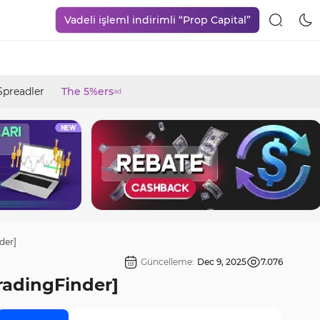
Vadeli işleml indirimli “Prop Capital”
Spreadler
The 5%ers
ad
der]
Güncelleme:
Dec 9, 2025
7.076
TradingFinder]