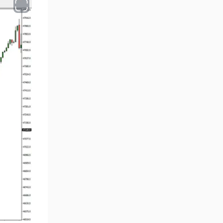
MetaTrader 4 için Haber (News)
2
Göstergeleri
Endeks MT4 Göstergeleri
291
MT4 için Order Book (Emir
1
Defteri) Göstergeleri
MetaTrader 4 için Fibonacci
2
Göstergeleri
Swing Trading MT4
173
Göstergeleri
Bantlar ve Kanallar MT4
54
Göstergeleri
Kurumsal Hisse Piyasası MT4
285
Göstergeleri
MT4 için Hareketli Göstergeleri
22
Scalping MT4 Göstergeleri
320