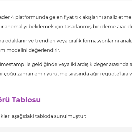
ader 4 platformunda gelen fiyat tık akışlarını analiz etme
anomaliyi belirlemek için tasarlanmış bir izleme aracıdı
ına odaklanır ve trendleri veya grafik formasyonlarını ana
rım modelini değerlendirir.
r timestamp ile geldiğinde veya iki ardışık değer arasında
lar çoğu zaman emir yürütme sırasında ağır requote’lara 
örü Tablosu
ikleri aşağıdaki tabloda sunulmuştur: