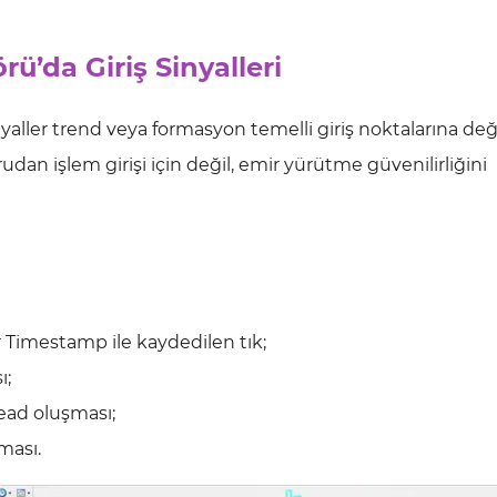
ü’da Giriş Sinyalleri
aller trend veya formasyon temelli giriş noktalarına deği
udan işlem girişi için değil, emir yürütme güvenilirliğini
r Timestamp ile kaydedilen tık;
ı;
read oluşması;
ması.