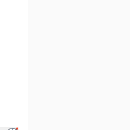
Göstergeleri
Para Birimi Gücü MT4
112
Göstergeleri
Intraday MT4 Göstergeleri
344
l,
MetaTrader 4’te
1
DrawdownGöstergeleri
Binary Options MT4
19
Göstergeleri
Öncü MT4 Göstergeleri
75
Akıllı Para MT4 Göstergeleri
74
Destek ve Direnç MT4
74
Göstergeleri
Harmonik MT4 Göstergeleri
30
Aşırı Alım ve Aşırı Satım MT4
28
Göstergeleri