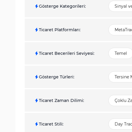
Gösterge Kategorileri
:
Sinyal v
Ticaret Platformları
:
MetaTrad
Ticaret Becerileri Seviyesi
:
Temel
Gösterge Türleri
:
Tersine 
Ticaret Zaman Dilimi
:
Çoklu Z
Ticaret Stili
:
Day Tra