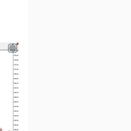
Position Trading MT4
1
Göstergeleri
Fast Scalping MT4
46
Göstergeleri
MetaTrader 4 için Expert
4
Advisor (EA)
MT4 için Isı Haritası (Heatmap)
2
Göstergeleri
MetaTrader 4 için Ichimoku
5
Göstergeleri
Non-Repaint MT4 Göstergeleri
28
Seviyeler MT4 Göstergeleri
82
MetaTrader 4 için RSI
14
Göstergeleri
Sinyal ve Tahmin MT4
230
Göstergeleri