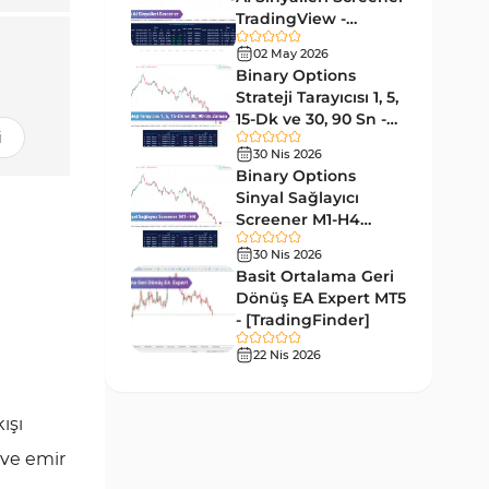
Tersine MT4 Göstergeleri
498
TradingView -
[TradingFinder]
Fiyat Hareketi MT4
02 May 2026
87
Ücretsiz
Göstergeleri
Binary Options
Strateji Tarayıcısı 1, 5,
Aralık MT4 Göstergeleri
45
15-Dk ve 30, 90 Sn -
i
[TradingFinder]
Mum Analizi MT4 Göstergeleri
38
30 Nis 2026
Binary Options
ICT MT4 Göstergeleri
97
Sinyal Sağlayıcı
Screener M1-H4
Günlük ve Haftalık Zaman
14
TradingView -
Dilimleri MT4 göstergeler
30 Nis 2026
[TradingFinder]
Basit Ortalama Geri
Risk Yönetimi MT4
Dönüş EA Expert MT5
21
Göstergeleri
- [TradingFinder]
Hisse Senedi MT4
22 Nis 2026
541
Göstergeleri
MACD Göstergeleri
15
ışı
MetaTrader 4 için
m ve emir
Pivot and Fraktallar MT4
28